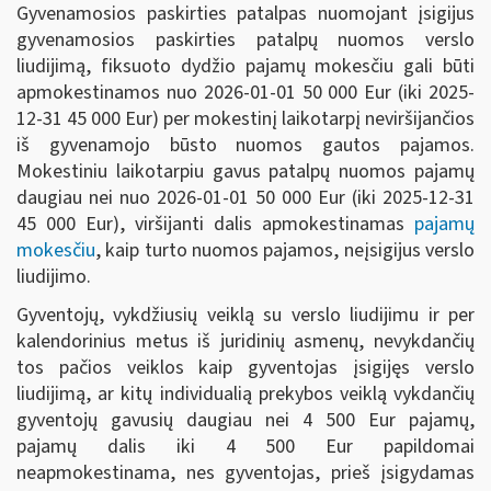
Gyvenamosios paskirties patalpas nuomojant įsigijus
gyvenamosios paskirties patalpų nuomos verslo
liudijimą, fiksuoto dydžio pajamų mokesčiu gali būti
apmokestinamos
nuo 2026-01-01 50 000 Eur (iki 2025-
12-31 45 000 Eur)
per mokestinį laikotarpį neviršijančios
iš gyvenamojo būsto nuomos gautos pajamos.
Mokestiniu laikotarpiu gavus patalpų nuomos pajamų
daugiau nei
nuo 2026-01-01 50 000 Eur (iki 2025-12-31
45 000 Eur)
, viršijanti dalis apmokestinamas
pajamų
mokesčiu
, kaip turto nuomos pajamos, neįsigijus verslo
liudijimo.
Gyventojų, vykdžiusių veiklą su verslo liudijimu ir per
kalendorinius metus iš juridinių asmenų, nevykdančių
tos pačios veiklos kaip gyventojas įsigijęs verslo
liudijimą, ar kitų individualią prekybos veiklą vykdančių
gyventojų gavusių daugiau nei 4 500 Eur pajamų,
pajamų dalis iki 4 500 Eur papildomai
neapmokestinama, nes gyventojas, prieš įsigydamas