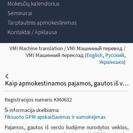
Mokesčių kalendorius
Seminarai
Tarptautinis apmokestinimas
Kontaktai / Apklausa
VMI Machine translation / VMI Машинный перевод /
VMI Машинний переклад (
English
,
Русский
,
Українська
)
Kaip apmokestinamos pajamos, gautos iš veiklos pagal verslo liudijimą?
Registracijos numeris KM0632
Ši informacija skelbiama:
Fiksuoto GPM apskaičiavimas ir sumokėjimas
Pajamos, gautos iš verslo liudijime nurodytos veiklos,