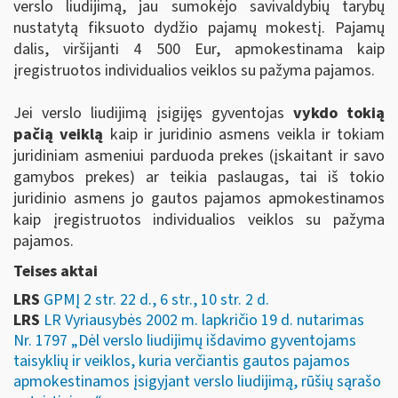
verslo liudijimą, jau sumokėjo savivaldybių tarybų
nustatytą fiksuoto dydžio pajamų mokestį. Pajamų
dalis, viršijanti 4 500 Eur, apmokestinama kaip
įregistruotos individualios veiklos su pažyma pajamos.
Jei verslo liudijimą įsigijęs gyventojas
vykdo tokią
pačią veiklą
kaip ir juridinio asmens veikla ir tokiam
juridiniam asmeniui parduoda prekes (įskaitant ir savo
gamybos prekes) ar teikia paslaugas, tai iš tokio
juridinio asmens jo gautos pajamos apmokestinamos
kaip įregistruotos individualios veiklos su pažyma
pajamos.
Teises aktai
LRS
GPMĮ 2 str. 22 d., 6 str., 10 str. 2 d.
LRS
LR Vyriausybės 2002 m. lapkričio 19 d. nutarimas
Nr. 1797 „Dėl verslo liudijimų išdavimo gyventojams
taisyklių ir veiklos, kuria verčiantis gautos pajamos
apmokestinamos įsigyjant verslo liudijimą, rūšių sąrašo