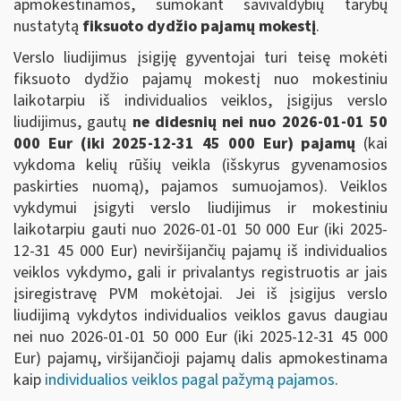
apmokestinamos, sumokant savivaldybių tarybų
nustatytą
fiksuoto dydžio pajamų mokestį
.
Verslo liudijimus įsigiję gyventojai turi teisę mokėti
fiksuoto dydžio pajamų mokestį nuo mokestiniu
laikotarpiu iš individualios veiklos, įsigijus verslo
liudijimus, gautų
ne didesnių nei nuo 2026-01-01 50
000 Eur (iki 2025-12-31 45 000 Eur) pajamų
(kai
vykdoma kelių rūšių veikla (išskyrus gyvenamosios
paskirties nuomą), pajamos sumuojamos). Veiklos
vykdymui įsigyti verslo liudijimus ir mokestiniu
laikotarpiu gauti nuo 2026-01-01 50 000 Eur (iki 2025-
12-31 45 000 Eur) neviršijančių pajamų iš individualios
veiklos vykdymo, gali ir privalantys registruotis ar jais
įsiregistravę PVM mokėtojai. Jei iš įsigijus verslo
liudijimą vykdytos individualios veiklos gavus daugiau
nei
nuo 2026-01-01 50 000 Eur (iki 2025-12-31 45 000
Eur)
pajamų, viršijančioji pajamų dalis apmokestinama
kaip
individualios veiklos pagal pažymą pajamos
.