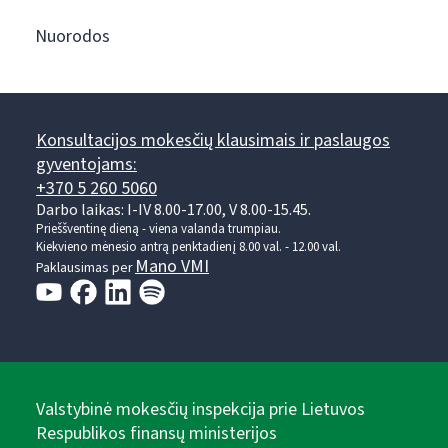
Nuorodos
Konsultacijos mokesčių klausimais ir paslaugos
gyventojams:
+370 5 260 5060
Darbo laikas: I-IV 8.00-17.00, V 8.00-15.45.
Prieššventinę dieną - viena valanda trumpiau.
Kiekvieno mėnesio antrą penktadienį 8.00 val. - 12.00 val.
Mano VMI
Paklausimas per
Valstybinė mokesčių inspekcija prie Lietuvos
Respublikos finansų ministerijos