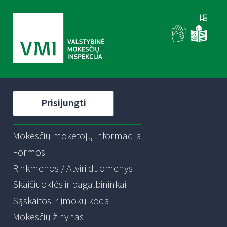
Prisijungti
Mokesčių mokėtojų informacija
Formos
Rinkmenos / Atviri duomenys
Skaičiuoklės ir pagalbininkai
Sąskaitos ir įmokų kodai
Mokesčių žinynas