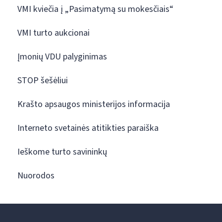
VMI kviečia į „Pasimatymą su mokesčiais“
VMI turto aukcionai
Įmonių VDU palyginimas
STOP šešėliui
Krašto apsaugos ministerijos informacija
Interneto svetainės atitikties paraiška
Ieškome turto savininkų
Nuorodos