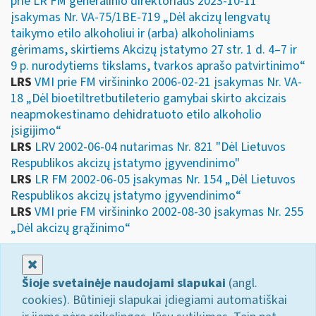
prie LR FM generalinio direktoriaus 2023-10-11
įsakymas Nr. VA-75/1BE-719 „Dėl akcizų lengvatų
taikymo etilo alkoholiui ir (arba) alkoholiniams
gėrimams, skirtiems Akcizų įstatymo 27 str. 1 d. 4–7 ir
9 p. nurodytiems tikslams, tvarkos aprašo patvirtinimo“
LRS
VMI prie FM viršininko 2006-02-21 įsakymas Nr. VA-
18 „Dėl bioetiltretbutileterio gamybai skirto akcizais
neapmokestinamo dehidratuoto etilo alkoholio
įsigijimo“
LRS
LRV 2002-06-04 nutarimas Nr. 821 "Dėl Lietuvos
Respublikos akcizų įstatymo įgyvendinimo"
LRS
LR FM 2002-06-05 įsakymas Nr. 154 „Dėl Lietuvos
Respublikos akcizų įstatymo įgyvendinimo“
LRS
VMI prie FM viršininko 2002-08-30 įsakymas Nr. 255
„Dėl akcizų grąžinimo“
Uždaryti
Šioje svetainėje naudojami slapukai
(angl.
cookies). Būtinieji slapukai įdiegiami automatiškai