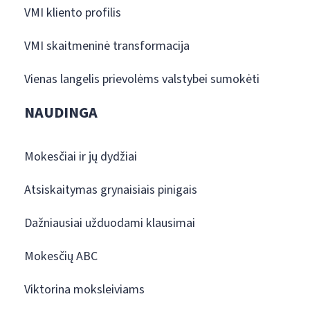
VMI kliento profilis
VMI skaitmeninė transformacija
Vienas langelis prievolėms valstybei sumokėti
NAUDINGA
Mokesčiai ir jų dydžiai
Atsiskaitymas grynaisiais pinigais
Dažniausiai užduodami klausimai
Mokesčių ABC
Viktorina moksleiviams