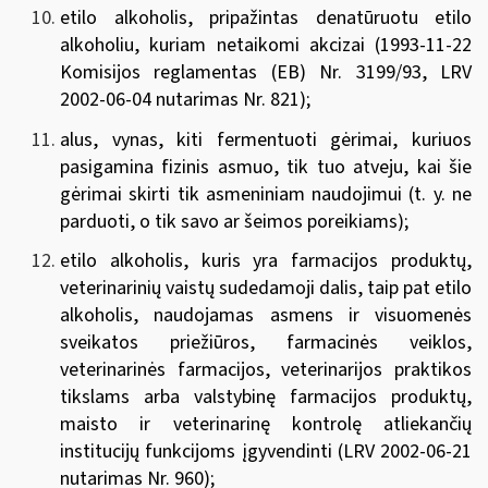
etilo alkoholis, pripažintas denatūruotu etilo
alkoholiu, kuriam netaikomi akcizai (
1993-11-22
Komisijos reglamentas (EB) Nr. 3199/93
,
LRV
2002-06-04 nutarimas Nr. 821
);
alus, vynas, kiti fermentuoti gėrimai, kuriuos
pasigamina fizinis asmuo, tik tuo atveju, kai šie
gėrimai skirti tik asmeniniam naudojimui (t. y. ne
parduoti, o tik savo ar šeimos poreikiams);
etilo alkoholis, kuris yra farmacijos produktų,
veterinarinių vaistų sudedamoji dalis, taip pat etilo
alkoholis, naudojamas asmens ir visuomenės
sveikatos priežiūros, farmacinės veiklos,
veterinarinės farmacijos, veterinarijos praktikos
tikslams arba valstybinę farmacijos produktų,
maisto ir veterinarinę kontrolę atliekančių
institucijų funkcijoms įgyvendinti (
LRV 2002-06-21
nutarimas Nr. 960
);