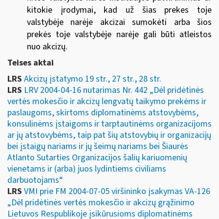
kitokie įrodymai, kad už šias prekes toje
valstybėje narėje akcizai sumokėti arba šios
prekės toje valstybėje narėje gali būti atleistos
nuo akcizų.
Teises aktai
LRS
Akcizų įstatymo 19 str., 27 str., 28 str.
LRS
LRV 2004-04-16 nutarimas Nr. 442 „Dėl pridėtinės
vertės mokesčio ir akcizų lengvatų taikymo prekėms ir
paslaugoms, skirtoms diplomatinėms atstovybėms,
konsulinėms įstaigoms ir tarptautinėms organizacijoms
ar jų atstovybėms, taip pat šių atstovybių ir organizacijų
bei įstaigų nariams ir jų šeimų nariams bei Šiaurės
Atlanto Sutarties Organizacijos šalių kariuomenių
vienetams ir (arba) juos lydintiems civiliams
darbuotojams“
LRS
VMI prie FM 2004-07-05 viršininko įsakymas VA-126
„Dėl pridėtinės vertės mokesčio ir akcizų grąžinimo
Lietuvos Respublikoje įsikūrusioms diplomatinėms