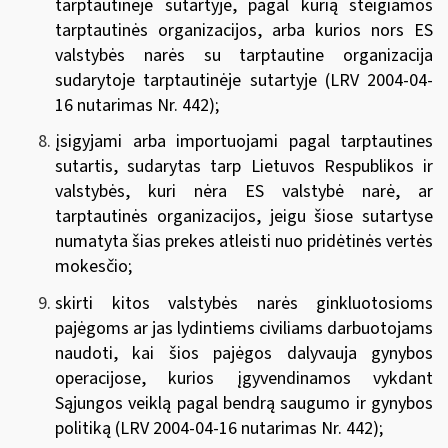
tarptautinėje sutartyje, pagal kurią steigiamos
tarptautinės organizacijos, arba kurios nors ES
valstybės narės su tarptautine organizacija
sudarytoje tarptautinėje sutartyje
(
LRV 2004-04-
16 nutarimas Nr. 442
);
įsigyjami arba importuojami pagal tarptautines
sutartis,
sudarytas tarp Lietuvos Respublikos ir
valstybės, kuri nėra ES valstybė narė, ar
tarptautinės organizacijos, jeigu šiose sutartyse
numatyta šias prekes atleisti nuo pridėtinės vertės
mokesčio
;
skirti kitos valstybės narės ginkluotosioms
pajėgoms ar jas lydintiems civiliams darbuotojams
naudoti, kai šios pajėgos dalyvauja gynybos
operacijose, kurios įgyvendinamos vykdant
Sąjungos veiklą pagal bendrą saugumo ir gynybos
politiką
(
LRV 2004-04-16 nutarimas Nr. 442
)
;