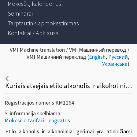
Mokesčių kalendorius
Seminarai
Tarptautinis apmokestinimas
Kontaktai / Apklausa
VMI Machine translation / VMI Машинный перевод /
VMI Машинний переклад (
English
,
Русский
,
Українська
)
Kuriais atvejais etilo alkoholis ir alkoholiniai gėrimai atleidžiami nuo akcizų?
Registracijos numeris KM1264
Ši informacija skelbiama:
Mokesčio tarifai ir lengvatos
Etilo alkoholis ir alkoholiniai gėrimai yra atleidžiami