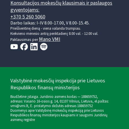
Konsultacijos mokesčių klausimais ir paslaugos
gyventojams:
+370 5 260 5060
Darbo laikas: I-IV 8.00-17.00, V 8.00-15.45.
Prieššventinę dieną - viena valanda trumpiau.
Kiekvieno mėnesio antrą penktadienį 8.00 val. - 12.00 val.
Mano VMI
Paklausimas per
Valstybinė mokesčių inspekcija prie Lietuvos
Respublikos finansų ministerijos
Biudžetinė įstaiga. Juridinio asmens kodas — 188659752,
adresas: Vasario 16-osios g. 14, 01107 Vilnius, Lietuva, el.paštas:
vmi@vmi.lt
, E. pristatymo dėžutės adresas 188659752
Duomenys apie Valstybinę mokesčių inspekciją prie Lietuvos
Respublikos finansų ministerijos kaupiami ir saugomi Juridinių
asmenų registre