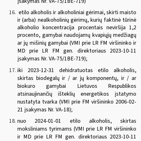
įsakymas Nr. VA-75/1BE-719
)
etilo alkoholis ir alkoholiniai gėrimai, skirti maisto
ir (arba) nealkoholinių gėrimų, kurių faktinė tūrinė
alkoholio koncentracija procentais neviršija 1,2
procento, gamybai naudojamų kvapiųjų medžiagų
ar jų mišinių gamybai
(
VMI prie LR FM viršininko ir
MD prie LR FM gen. direktoriaus 2023-10-11
įsakymas Nr. VA-75/1BE-719
);
iki 2023-12-31 dehidratuotas etilo alkoholis,
skirtas biodegalų ir / ar jų komponentų, ir / ar
biokuro gamybai Lietuvos Respublikos
atsinaujinančių išteklių energetikos įstatymo
nustatyta tvarka (
VMI prie FM viršininko 2006-02-
21 įsakymas Nr. VA-18
);
nuo 2024-01-01
etilo alkoholis, skirtas
moksliniams tyrimams
(
VMI prie LR FM viršininko
ir MD prie LR FM gen. direktoriaus 2023-10-11