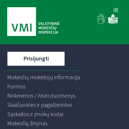
Prisijungti
Mokesčių mokėtojų informacija
Formos
Rinkmenos / Atviri duomenys
Skaičiuoklės ir pagalbininkai
Sąskaitos ir įmokų kodai
Mokesčių žinynas