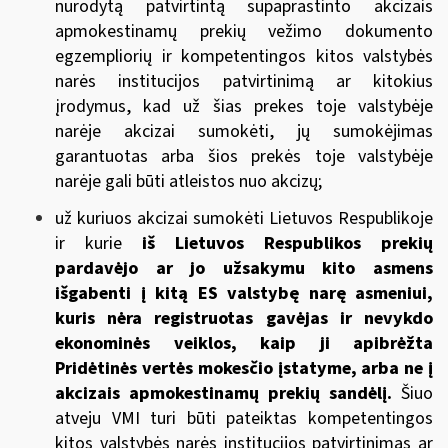
nurodytą patvirtintą supaprastinto akcizais
apmokestinamų prekių vežimo dokumento
egzempliorių ir kompetentingos kitos valstybės
narės institucijos patvirtinimą ar kitokius
įrodymus, kad už šias prekes toje valstybėje
narėje akcizai sumokėti, jų sumokėjimas
garantuotas arba šios prekės toje valstybėje
narėje gali būti atleistos nuo akcizų;
už kuriuos akcizai sumokėti Lietuvos Respublikoje
ir kurie
iš Lietuvos Respublikos prekių
pardavėjo ar jo užsakymu kito asmens
išgabenti į kitą ES valstybę narę asmeniui,
kuris nėra registruotas gavėjas ir nevykdo
ekonominės veiklos, kaip ji apibrėžta
Pridėtinės vertės mokesčio įstatyme
, arba ne į
akcizais apmokestinamų prekių sandėlį.
Šiuo
atveju VMI turi būti pateiktas kompetentingos
kitos valstybės narės institucijos patvirtinimas ar