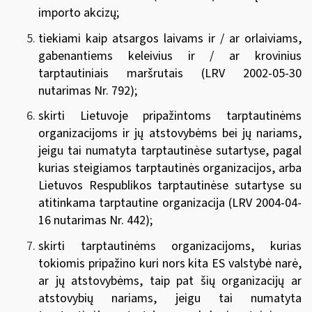
importo akcizų;
tiekiami kaip atsargos laivams ir / ar orlaiviams,
gabenantiems keleivius ir / ar krovinius
tarptautiniais maršrutais (
LRV
2002-05-30
nutarimas Nr. 792
);
skirti Lietuvoje pripažintoms tarptautinėms
organizacijoms ir jų atstovybėms bei jų nariams,
jeigu tai numatyta tarptautinėse sutartyse, pagal
kurias steigiamos tarptautinės organizacijos, arba
Lietuvos Respublikos tarptautinėse sutartyse su
atitinkama tarptautine organizacija
(
LRV 2004-04-
16 nutarimas Nr. 442
);
skirti tarptautinėms organizacijoms, kurias
tokiomis pripažino kuri nors kita ES valstybė narė,
ar jų atstovybėms, taip pat šių organizacijų ar
atstovybių nariams, jeigu tai numatyta