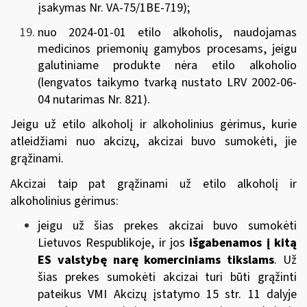
įsakymas Nr. VA-75/1BE-719
)
;
nuo 2024-01-01 etilo alkoholis, naudojamas
medicinos priemonių gamybos procesams, jeigu
galutiniame produkte nėra etilo alkoholio
(
lengvatos taikymo tvarką nustato
LRV 2002-06-
04 nutarimas Nr. 821
).
Jeigu už etilo alkoholį ir alkoholinius gėrimus, kurie
atleidžiami nuo akcizų, akcizai buvo sumokėti, jie
grąžinami.
Akcizai taip pat grąžinami už etilo alkoholį ir
alkoholinius gėrimus:
jeigu
už šias prekes akcizai buvo sumokėti
Lietuvos Respublikoje, ir jos
išgabenamos į kitą
ES valstybę narę komerciniams tikslams
. Už
šias prekes sumokėti akcizai turi būti grąžinti
pateikus VMI Akcizų įstatymo 15 str. 11 dalyje