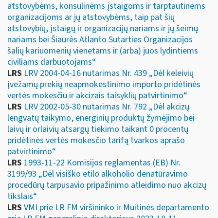
atstovybėms, konsulinėms įstaigoms ir tarptautinėms
organizacijoms ar jų atstovybėms, taip pat šių
atstovybių, įstaigų ir organizacijų nariams ir jų šeimų
nariams bei Šiaurės Atlanto Sutarties Organizacijos
šalių kariuomenių vienetams ir (arba) juos lydintiems
civiliams darbuotojams“
LRS
LRV 2004-04-16 nutarimas Nr. 439 „Dėl keleivių
įvežamų prekių neapmokestinimo importo pridėtinės
vertės mokesčiu ir akcizais taisyklių patvirtinimo“
LRS
LRV 2002-05-30 nutarimas Nr. 792 „Dėl akcizų
lengvatų taikymo, energinių produktų žymėjimo bei
laivų ir orlaivių atsargų tiekimo taikant 0 procentų
pridėtinės vertės mokesčio tarifą tvarkos aprašo
patvirtinimo“
LRS
1993-11-22 Komisijos reglamentas (EB) Nr.
3199/93 „Dėl visiško etilo alkoholio denatūravimo
procedūrų tarpusavio pripažinimo atleidimo nuo akcizų
tikslais“
LRS
VMI prie LR FM viršininko ir Muitinės departamento