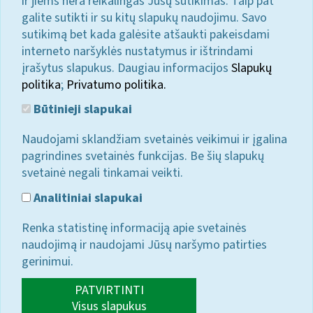
ir jiems nėra reikalingas Jūsų sutikimas. Taip pat
galite sutikti ir su kitų slapukų naudojimu. Savo
sutikimą bet kada galėsite atšaukti pakeisdami
interneto naršyklės nustatymus ir ištrindami
įrašytus slapukus. Daugiau informacijos
Slapukų
politika
;
Privatumo politika.
Būtinieji slapukai
Naudojami sklandžiam svetainės veikimui ir įgalina
pagrindines svetainės funkcijas. Be šių slapukų
svetainė negali tinkamai veikti.
Analitiniai slapukai
Renka statistinę informaciją apie svetainės
naudojimą ir naudojami Jūsų naršymo patirties
gerinimui.
PATVIRTINTI
Visus slapukus