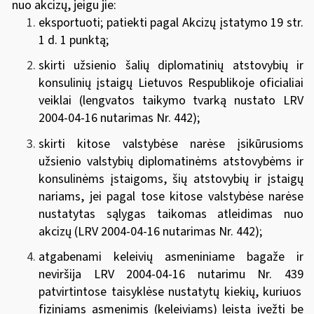
nuo akcizų, jeigu jie:
eksportuoti; patiekti pagal Akcizų įstatymo 19 str.
1 d. 1 punktą;
skirti užsienio šalių diplomatinių atstovybių ir
konsulinių įstaigų Lietuvos Respublikoje oficialiai
veiklai (lengvatos taikymo tvarką nustato
LRV
2004-04-16 nutarimas Nr. 442
);
skirti kitose valstybėse narėse įsikūrusioms
užsienio valstybių diplomatinėms atstovybėms ir
konsulinėms įstaigoms, šių atstovybių ir įstaigų
nariams, jei pagal tose kitose valstybėse narėse
nustatytas sąlygas taikomas atleidimas nuo
akcizų
(
LRV 2004-04-16 nutarimas Nr. 442
);
atgabenami keleivių asmeniniame bagaže ir
neviršija
LRV 2004-04-16 nutarimu Nr. 439
patvirtintose taisyklėse nustatytų kiekių, kuriuos
fiziniams asmenimis (keleiviams) leista įvežti be