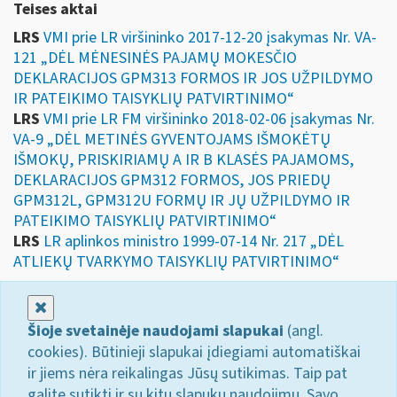
Teises aktai
LRS
VMI prie LR viršininko 2017-12-20 įsakymas Nr. VA-
121 „DĖL MĖNESINĖS PAJAMŲ MOKESČIO
DEKLARACIJOS GPM313 FORMOS IR JOS UŽPILDYMO
IR PATEIKIMO TAISYKLIŲ PATVIRTINIMO“
LRS
VMI prie LR FM viršininko 2018-02-06 įsakymas Nr.
VA-9 „DĖL METINĖS GYVENTOJAMS IŠMOKĖTŲ
IŠMOKŲ, PRISKIRIAMŲ A IR B KLASĖS PAJAMOMS,
DEKLARACIJOS GPM312 FORMOS, JOS PRIEDŲ
GPM312L, GPM312U FORMŲ IR JŲ UŽPILDYMO IR
PATEIKIMO TAISYKLIŲ PATVIRTINIMO“
LRS
LR aplinkos ministro 1999-07-14 Nr. 217 „DĖL
ATLIEKŲ TVARKYMO TAISYKLIŲ PATVIRTINIMO“
Uždaryti
Šioje svetainėje naudojami slapukai
(angl.
cookies). Būtinieji slapukai įdiegiami automatiškai
ir jiems nėra reikalingas Jūsų sutikimas. Taip pat
galite sutikti ir su kitų slapukų naudojimu. Savo