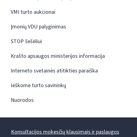
VMI turto aukcionai
Įmonių VDU palyginimas
STOP šešėliui
Krašto apsaugos ministerijos informacija
Interneto svetainės atitikties paraiška
Ieškome turto savininkų
Nuorodos
Konsultacijos mokesčių klausimais ir paslaugos