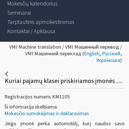
Mokesčių kalendorius
Seminarai
Tarptautinis apmokestinimas
Kontaktai / Apklausa
VMI Machine translation / VMI Машинный перевод /
VMI Машинний переклад (
English
,
Русский
,
Українська
)
Kuriai pajamų klasei priskiriamos įmonės nuolatiniam Lietuvos gyventojui išmokėtos išmokos už jai parduotą netinkamą eksploatuoti automobilį?
Registracijos numeris KM1105
Ši informacija skelbiama:
Mokesčio sumokėjimas ir deklaravimas
Jeigu įmonė perka automobilį, kurį naudos savo