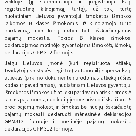
veikloje (jį suremontuoja ir įregistruoja kaip
registruotiną kilnojamąjį turtą), už tokį turtą
nuolatiniam Lietuvos gyventojui išmokėtos išmokos
laikomos B klasės išmokomis už kilnojamojo turto
pardavimą, nuo kurių neturi būti išskaičiuojamas
pajamų mokestis. Tokios B klasės išmokos
deklaruojamos metinėje gyventojams išmokėtų išmokų
deklaracijos GPM312 formoje.
Jeigu Lietuvos įmonė (kuri registruota Atliekų
tvarkytojų valstybės registre) automobilį superka kaip
atliekas (pirkimo dokumente nurodomas atliekų rūšies
kodas ir pavadinimas), nuolatiniam Lietuvos gyventojui
išmokėtos išmokos už atliekų pardavimą priskiriamos A
klasės pajamoms, nuo kurių įmonė privalo išskaičiuoti 5
proc. pajamų mokestį ir išmokas bei nuo jų išskaičiuotą
pajamų mokestį deklaruoti mėnesinėje deklaracijos
GPM313 formoje ir metinėje pajamų mokesčio
deklaracijos GPM312 formoje.