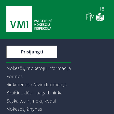
Prisijungti
Mokesčių mokėtojų informacija
Formos
Rinkmenos / Atviri duomenys
Skaičiuoklės ir pagalbininkai
Sąskaitos ir įmokų kodai
Mokesčių žinynas