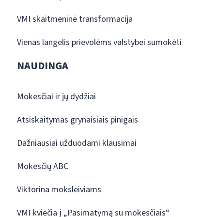
VMI skaitmeninė transformacija
Vienas langelis prievolėms valstybei sumokėti
NAUDINGA
Mokesčiai ir jų dydžiai
Atsiskaitymas grynaisiais pinigais
Dažniausiai užduodami klausimai
Mokesčių ABC
Viktorina moksleiviams
VMI kviečia į „Pasimatymą su mokesčiais“