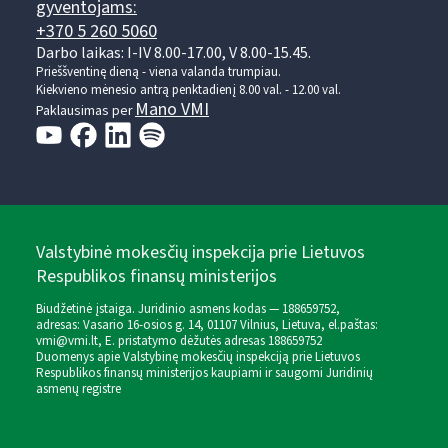
gyventojams:
+370 5 260 5060
Darbo laikas: I-IV 8.00-17.00, V 8.00-15.45.
Prieššventinę dieną - viena valanda trumpiau.
Kiekvieno mėnesio antrą penktadienį 8.00 val. - 12.00 val.
Mano VMI
Paklausimas per
Valstybinė mokesčių inspekcija prie Lietuvos
Respublikos finansų ministerijos
Biudžetinė įstaiga. Juridinio asmens kodas — 188659752,
adresas: Vasario 16-osios g. 14, 01107 Vilnius, Lietuva, el.paštas:
vmi@vmi.lt
, E. pristatymo dėžutės adresas 188659752
Duomenys apie Valstybinę mokesčių inspekciją prie Lietuvos
Respublikos finansų ministerijos kaupiami ir saugomi Juridinių
asmenų registre