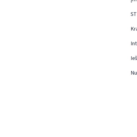
ST
Kr
In
Ie
Nu