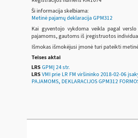
Registracijos numeris KM1074
Ši informacija skelbiama:
Metinė pajamų deklaracija GPM312
Kai gyventojo vykdoma veikla pagal verslo
pajamoms, gautoms iš įregistruotos individua
Išmokas išmokėjusi įmonė turi pateikti meti
Teises aktai
LRS
GPMĮ 24 str.
LRS
VMI prie LR FM viršininko 2018-02-06 
PAJAMOMS, DEKLARACIJOS GPM312 FORMOS,