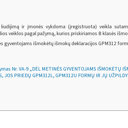
 liudijimą ir įmonės vykdoma (įregistruota) veikla suta
lios veiklos pagal pažymą, kurios priskiriamos B klasės išm
nės gyventojams išmokėtų išmokų deklaracijos GPM312 form
įsakymas Nr. VA-9 „DĖL METINĖS GYVENTOJAMS IŠMOKĖTŲ I
 JOS PRIEDŲ GPM312L, GPM312U FORMŲ IR JŲ UŽPILDYM