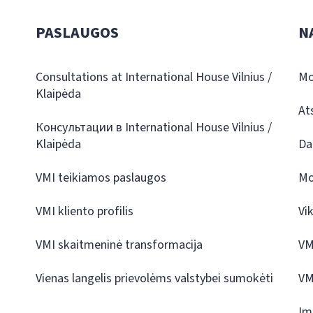
PASLAUGOS
N
Consultations at International House Vilnius /
Mo
Klaipėda
At
Консультации в International House Vilnius /
Klaipėda
Da
VMI teikiamos paslaugos
Mo
VMI kliento profilis
Vi
VMI skaitmeninė transformacija
VM
Vienas langelis prievolėms valstybei sumokėti
VM
Įm