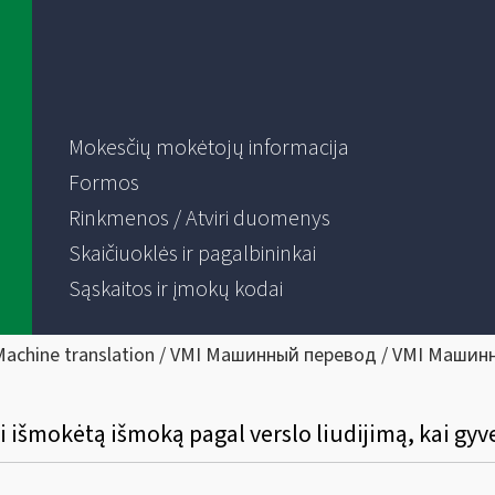
Mokesčių mokėtojų informacija
Formos
Rinkmenos / Atviri duomenys
Skaičiuoklės ir pagalbininkai
Sąskaitos ir įmokų kodai
Machine translation / VMI Машинный перевод / VMI Машин