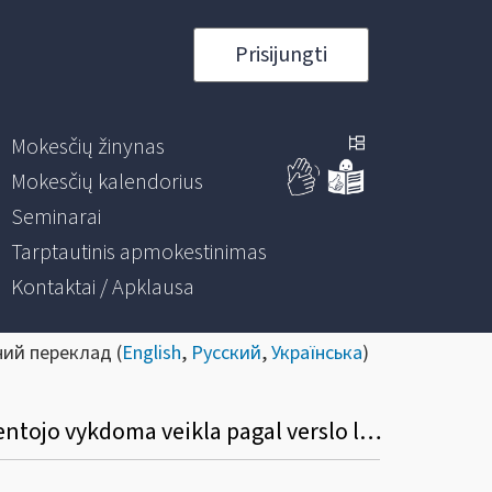
Prisijungti
Mokesčių žinynas
Mokesčių kalendorius
Seminarai
Tarptautinis apmokestinimas
Kontaktai / Apklausa
ний переклад (
English
,
Русский
,
Українська
)
Kaip įmonė turi deklaruoti gyventojui išmokėtą išmoką pagal verslo liudijimą, kai gyventojo vykdoma veikla pagal verslo liudijimą ir įmonės vykdoma (įregistruota) veikla sutampa?