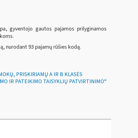
mpa, gyventojo gautos pajamos prilyginamos
okoms.
ą, nurodant 93 pajamų rūšies kodą.
ŠMOKŲ, PRISKIRIAMŲ A IR B KLASĖS
O IR PATEIKIMO TAISYKLIŲ PATVIRTINIMO“