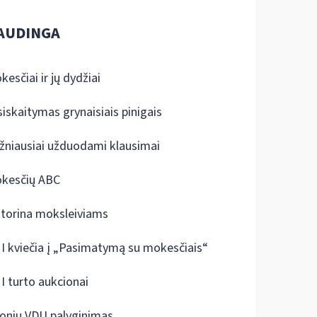
AUDINGA
kesčiai ir jų dydžiai
siskaitymas grynaisiais pinigais
žniausiai užduodami klausimai
kesčių ABC
ktorina moksleiviams
I kviečia į „Pasimatymą su mokesčiais“
I turto aukcionai
onių VDU palyginimas