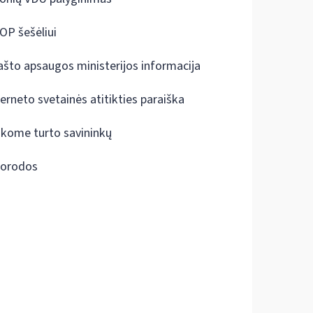
OP šešėliui
ašto apsaugos ministerijos informacija
terneto svetainės atitikties paraiška
škome turto savininkų
orodos