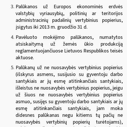
Palūkanos už Europos ekonominės erdvės
valstybių vyriausybių, politinių ar teritorijos
administracinių padalinių vertybinius popierius,
įsigytus iki 2013 m. gruodžio 31 d.
Pavėluoto mokėjimo palūkanos, numatytos
atsiskaitymą už žemės ūkio produkciją
reglamentuojančiuose Lietuvos Respublikos teisės
aktuose.
Palūkanų už ne nuosavybės vertybinius popierius
(išskyrus asmens, susijusio su gyventoju darbo
santykiais ar jų esmę atitinkančiais santykiais,
išleistus ne nuosavybės vertybinius popierius, jeigu
už šiuos ne nuosavybės vertybinius popierius
asmuo, susijęs su gyventoju darbo santykiais ar jų
esmę atitinkančiais santykiais, jam moka
didesnes palūkanas negu kitiems tų pačių ne
nuosavybės vertybinių popierių turėtojams),