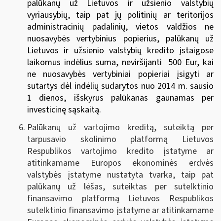
palūkanų už Lietuvos ir užsienio valstybių
vyriausybių, taip pat jų politinių ar teritorijos
administracinių padalinių, vietos valdžios ne
nuosavybės vertybinius popierius, palūkanų už
Lietuvos ir užsienio valstybių kredito įstaigose
laikomus indėlius suma, neviršijanti 500 Eur, kai
ne nuosavybės vertybiniai popieriai įsigyti ar
sutartys dėl indėlių sudarytos nuo 2014 m. sausio
1 dienos, išskyrus palūkanas gaunamas per
investicinę sąskaitą.
Palūkanų už vartojimo kreditą, suteiktą per
tarpusavio skolinimo platformą Lietuvos
Respublikos vartojimo kredito įstatyme ar
atitinkamame Europos ekonominės erdvės
valstybės įstatyme nustatyta tvarka, taip pat
palūkanų už lėšas, suteiktas per sutelktinio
finansavimo platformą Lietuvos Respublikos
sutelktinio finansavimo įstatyme ar atitinkamame