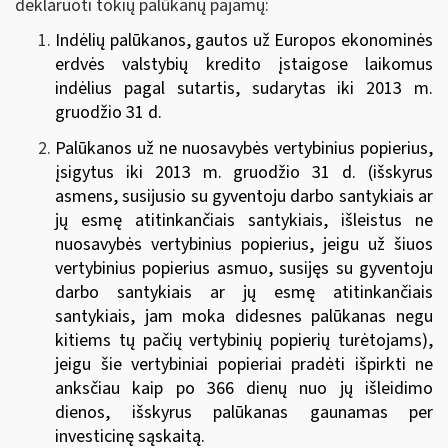
deklaruoti tokių palūkanų pajamų:
Indėlių palūkanos, gautos už Europos ekonominės
erdvės valstybių kredito įstaigose laikomus
indėlius pagal sutartis, sudarytas iki 2013 m.
gruodžio 31 d.
Palūkanos už ne nuosavybės vertybinius popierius,
įsigytus iki 2013 m. gruodžio 31 d. (išskyrus
asmens, susijusio su gyventoju darbo santykiais ar
jų esmę atitinkančiais santykiais, išleistus ne
nuosavybės vertybinius popierius, jeigu už šiuos
vertybinius popierius asmuo, susijęs su gyventoju
darbo santykiais ar jų esmę atitinkančiais
santykiais, jam moka didesnes palūkanas negu
kitiems tų pačių vertybinių popierių turėtojams),
jeigu šie vertybiniai popieriai pradėti išpirkti ne
anksčiau kaip po 366 dienų nuo jų išleidimo
dienos, išskyrus palūkanas gaunamas per
investicinę sąskaitą.