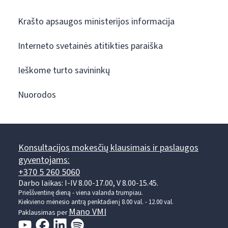
Krašto apsaugos ministerijos informacija
Interneto svetainės atitikties paraiška
Ieškome turto savininkų
Nuorodos
Konsultacijos mokesčių klausimais ir paslaugos
gyventojams:
+370 5 260 5060
Darbo laikas: I-IV 8.00-17.00, V 8.00-15.45.
Prieššventinę dieną - viena valanda trumpiau.
Kiekvieno mėnesio antrą penktadienį 8.00 val. - 12.00 val.
Mano VMI
Paklausimas per