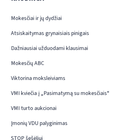
Mokesčiai ir jų dydžiai
Atsiskaitymas grynaisiais pinigais
Dažniausiai užduodami klausimai
Mokesčių ABC
Viktorina moksleiviams
VMI kviečia į „Pasimatymą su mokesčiais“
VMI turto aukcionai
Įmonių VDU palyginimas
STOP šešėliui