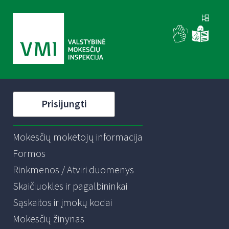
Prisijungti
Mokesčių mokėtojų informacija
Formos
Rinkmenos / Atviri duomenys
Skaičiuoklės ir pagalbininkai
Sąskaitos ir įmokų kodai
Mokesčių žinynas