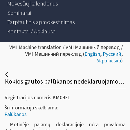
Mokesčių kalendorius
Seminarai
Tarptautinis apmokestinimas
Kontaktai / Apklausa
VMI Machine translation / VMI Машинный перевод /
VMI Машинний переклад (
English
,
Русский
,
Українська
)
Kokios gautos palūkanos nedeklaruojamos metinėje pajamų deklaracijoje?
Registracijos numeris KM0931
Ši informacija skelbiama:
Palūkanos
Metinėje pajamų
deklaracijoje nėra privaloma