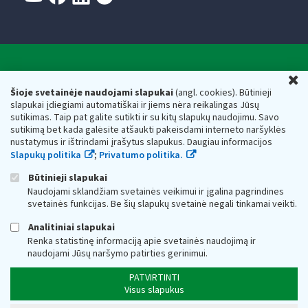
Valstybinė mokesčių inspekcija prie Lietuvos
U
Respublikos finansų ministerijos
Šioje svetainėje naudojami slapukai
(angl. cookies). Būtinieji
slapukai įdiegiami automatiškai ir jiems nėra reikalingas Jūsų
Biudžetinė įstaiga. Juridinio asmens kodas — 188659752,
sutikimas. Taip pat galite sutikti ir su kitų slapukų naudojimu. Savo
adresas: Vasario 16-osios g. 14, 01107 Vilnius, Lietuva, el.paštas:
sutikimą bet kada galėsite atšaukti pakeisdami interneto naršyklės
vmi@vmi.lt
, E. pristatymo dėžutės adresas 188659752
nustatymus ir ištrindami įrašytus slapukus. Daugiau informacijos
Duomenys apie Valstybinę mokesčių inspekciją prie Lietuvos
Slapukų politika
;
Privatumo politika.
Respublikos finansų ministerijos kaupiami ir saugomi Juridinių
asmenų registre
Būtinieji slapukai
Naudojami sklandžiam svetainės veikimui ir įgalina pagrindines
svetainės funkcijas. Be šių slapukų svetainė negali tinkamai veikti.
Analitiniai slapukai
Renka statistinę informaciją apie svetainės naudojimą ir
naudojami Jūsų naršymo patirties gerinimui.
PATVIRTINTI
Visus slapukus