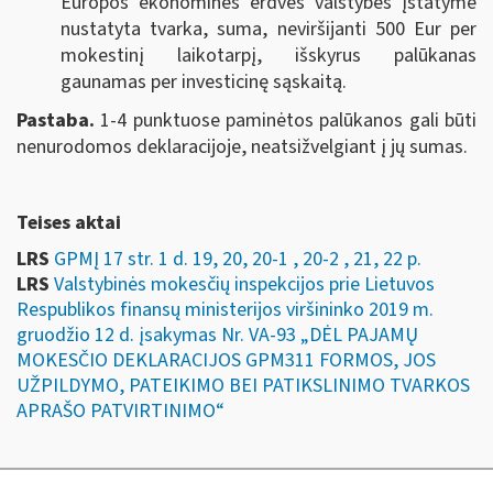
Europos ekonominės erdvės valstybės įstatyme
nustatyta tvarka, suma, neviršijanti 500 Eur per
mokestinį laikotarpį, išskyrus palūkanas
gaunamas per investicinę sąskaitą.
Pastaba.
1-4 punktuose paminėtos palūkanos gali būti
nenurodomos deklaracijoje, neatsižvelgiant į jų sumas.
Teises aktai
LRS
GPMĮ 17 str. 1 d. 19, 20, 20-1 , 20-2 , 21, 22 p.
LRS
Valstybinės mokesčių inspekcijos prie Lietuvos
Respublikos finansų ministerijos viršininko 2019 m.
gruodžio 12 d. įsakymas Nr. VA-93 „DĖL PAJAMŲ
MOKESČIO DEKLARACIJOS GPM311 FORMOS, JOS
UŽPILDYMO, PATEIKIMO BEI PATIKSLINIMO TVARKOS
APRAŠO PATVIRTINIMO“