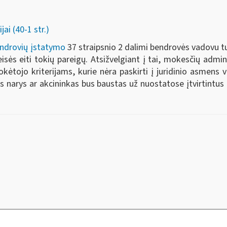
i (40-1 str.)
endrovių įstatymo
37 straipsnio 2 dalimi bendrovės vadovu tu
isės eiti tokių pareigų. Atsižvelgiant į tai, mokesčių admi
ojo kriterijams, kurie nėra paskirti į juridinio asmens va
 narys ar akcininkas bus baustas už nuostatose įtvirtintus 