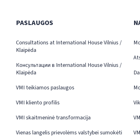
PASLAUGOS
N
Consultations at International House Vilnius /
Mo
Klaipėda
At
Консультации в International House Vilnius /
Klaipėda
Da
VMI teikiamos paslaugos
Mo
VMI kliento profilis
Vi
VMI skaitmeninė transformacija
VM
Vienas langelis prievolėms valstybei sumokėti
VM