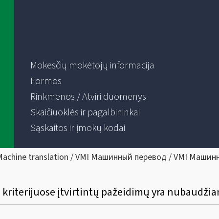
Mokesčių mokėtojų informacija
Formos
Rinkmenos / Atviri duomenys
Skaičiuoklės ir pagalbininkai
Sąskaitos ir įmokų kodai
Machine translation / VMI Машинный перевод / VMI Машин