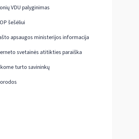
onių VDU palyginimas
OP šešėliui
ašto apsaugos ministerijos informacija
terneto svetainės atitikties paraiška
škome turto savininkų
orodos