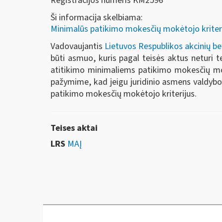
Registracijos numeris KM2596
Ši informacija skelbiama:
Minimalūs patikimo mokesčių mokėtojo kriterija
Vadovaujantis
Lietuvos Respublikos akcinių b
būti asmuo, kuris pagal teisės aktus neturi te
atitikimo minimaliems patikimo mokesčių mokėt
pažymime, kad jeigu juridinio asmens valdybos
patikimo mokesčių mokėtojo kriterijus.
Teises aktai
LRS
MAĮ