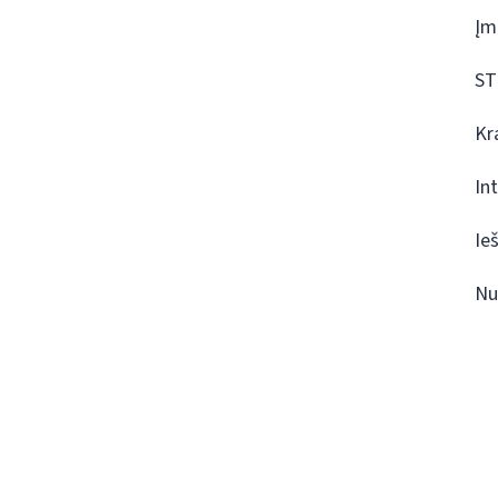
Įm
ST
Kr
In
Ie
Nu