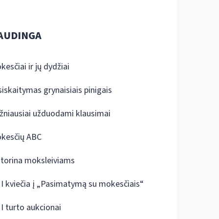
AUDINGA
kesčiai ir jų dydžiai
siskaitymas grynaisiais pinigais
žniausiai užduodami klausimai
kesčių ABC
ktorina moksleiviams
I kviečia į „Pasimatymą su mokesčiais“
I turto aukcionai