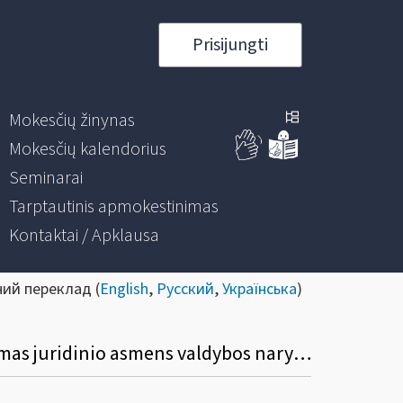
Prisijungti
Mokesčių žinynas
Mokesčių kalendorius
Seminarai
Tarptautinis apmokestinimas
Kontaktai / Apklausa
ний переклад (
English
,
Русский
,
Українська
)
Ar tais atvejais, kai už vieną iš minėtų kriterijuose įtvirtintų pažeidimų yra nubaudžiamas juridinio asmens valdybos narys ar akcininkas, laikytina, kad juridinis asmuo neatitinka minimalių patikimo mokesčių mokėtojo kriterijų?