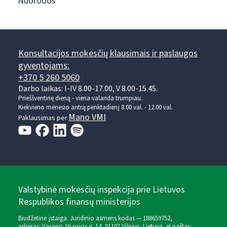
Nuorodos
Konsultacijos mokesčių klausimais ir paslaugos
gyventojams:
+370 5 260 5060
Darbo laikas: I-IV 8.00-17.00, V 8.00-15.45.
Prieššventinę dieną - viena valanda trumpiau.
Kiekvieno mėnesio antrą penktadienį 8.00 val. - 12.00 val.
Mano VMI
Paklausimas per
Valstybinė mokesčių inspekcija prie Lietuvos
Respublikos finansų ministerijos
Biudžetinė įstaiga. Juridinio asmens kodas — 188659752,
adresas: Vasario 16-osios g. 14, 01107 Vilnius, Lietuva, el.paštas: