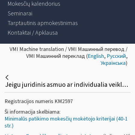
Mokesčių kalendorius
Seminarai
Tarptautinis apmokestinimas
Kontaktai / Apklausa
VMI Machine translation / VMI Машинный перевод /
VMI Машинний переклад (
English
,
Русский
,
Українська
)
Jeigu juridinis asmuo ar individualia veikla užsiimantis fizinis asmuo buvo baustas pagal Lietuvos Respublikos užimtumo įstatymo nuostatas Valstybinės darbo inspekcijos, Finansinių nusikaltimų tyrimo tarnybos ar Policijos, bus laikoma, kad toks asmuo neatitinka minimalių patikimo mokesčių mokėtojo kriterijų?
Registracijos numeris KM2597
Ši informacija skelbiama:
Minimalūs patikimo mokesčių mokėtojo kriterijai (40-1
str.)