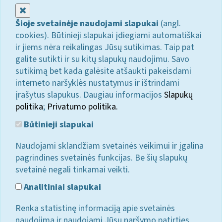
Uždaryti
Šioje svetainėje naudojami slapukai
(angl.
cookies). Būtinieji slapukai įdiegiami automatiškai
ir jiems nėra reikalingas Jūsų sutikimas. Taip pat
galite sutikti ir su kitų slapukų naudojimu. Savo
sutikimą bet kada galėsite atšaukti pakeisdami
interneto naršyklės nustatymus ir ištrindami
įrašytus slapukus. Daugiau informacijos
Slapukų
politika
;
Privatumo politika.
Būtinieji slapukai
Naudojami sklandžiam svetainės veikimui ir įgalina
pagrindines svetainės funkcijas. Be šių slapukų
svetainė negali tinkamai veikti.
Analitiniai slapukai
Renka statistinę informaciją apie svetainės
naudojimą ir naudojami Jūsų naršymo patirties