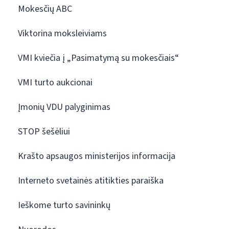
Mokesčių ABC
Viktorina moksleiviams
VMI kviečia į „Pasimatymą su mokesčiais“
VMI turto aukcionai
Įmonių VDU palyginimas
STOP šešėliui
Krašto apsaugos ministerijos informacija
Interneto svetainės atitikties paraiška
Ieškome turto savininkų