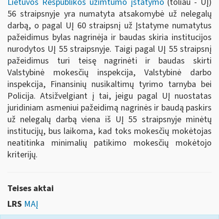
Lietuvos Respublikos užimtumo įstatymo
(toliau - UĮ)
56 straipsnyje yra numatyta atsakomybė už nelegalų
darbą, o pagal UĮ 60 straipsnį už Įstatyme numatytus
pažeidimus bylas nagrinėja ir baudas skiria institucijos
nurodytos UĮ 55 straipsnyje. Taigi pagal UĮ 55 straipsnį
pažeidimus turi teisę nagrinėti ir baudas skirti
Valstybinė mokesčių inspekcija, Valstybinė darbo
inspekcija, Finansinių nusikaltimų tyrimo tarnyba bei
Policija. Atsižvelgiant į tai, jeigu pagal UĮ nuostatas
juridiniam asmeniui pažeidimą nagrinės ir baudą paskirs
už nelegalų darbą viena iš UĮ 55 straipsnyje minėtų
institucijų, bus laikoma, kad toks mokesčių mokėtojas
neatitinka minimalių patikimo mokesčių mokėtojo
kriterijų.
Teises aktai
LRS
MAĮ