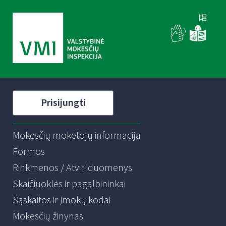
Prisijungti
Mokesčių mokėtojų informacija
Formos
Rinkmenos / Atviri duomenys
Skaičiuoklės ir pagalbininkai
Sąskaitos ir įmokų kodai
Mokesčių žinynas