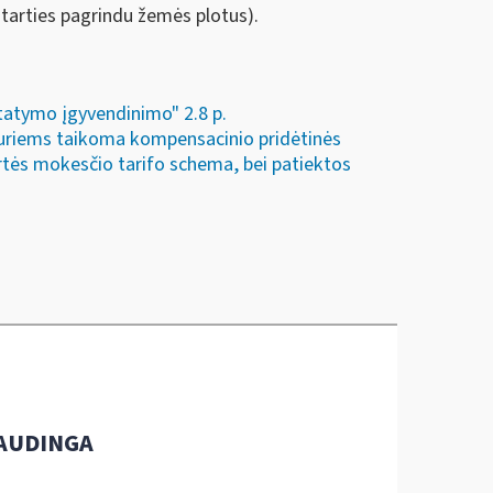
tarties pagrindu žemės plotus).
tatymo įgyvendinimo" 2.8 p.
 kuriems taikoma kompensacinio pridėtinės
rtės mokesčio tarifo schema, bei patiektos
AUDINGA