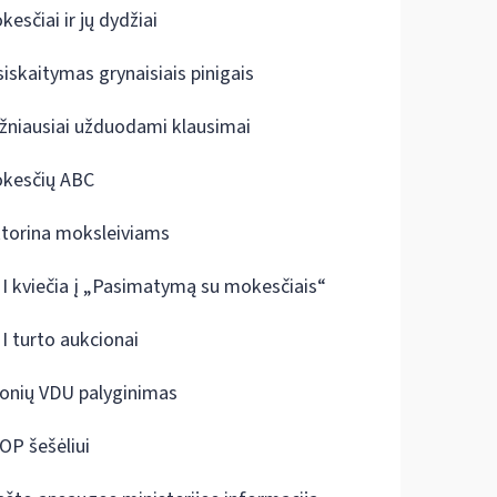
kesčiai ir jų dydžiai
siskaitymas grynaisiais pinigais
žniausiai užduodami klausimai
kesčių ABC
ktorina moksleiviams
I kviečia į „Pasimatymą su mokesčiais“
I turto aukcionai
onių VDU palyginimas
OP šešėliui