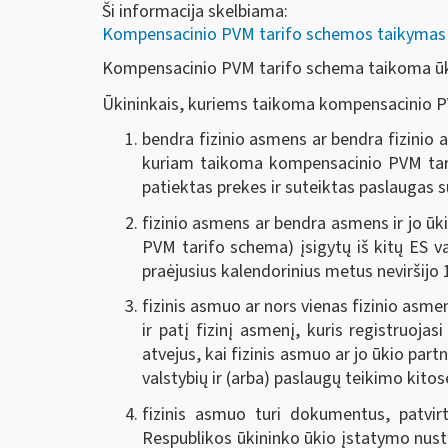
Ši informacija skelbiama:
Kompensacinio PVM tarifo schemos taikymas ū
Kompensacinio PVM tarifo schema taikoma ūkin
Ūkininkais, kuriems taikoma kompensacinio PVM
bendra fizinio asmens ar bendra fizinio as
kuriam taikoma kompensacinio PVM ta
patiektas prekes ir suteiktas paslaugas 
fizinio asmens ar bendra asmens ir jo ūki
PVM tarifo schema) įsigytų iš kitų ES v
praėjusius kalendorinius metus neviršijo 1
fizinis asmuo ar nors vienas fizinio asme
ir patį fizinį asmenį, kuris registruo
atvejus, kai fizinis asmuo ar jo ūkio part
valstybių ir (arba) paslaugų teikimo kitos
fizinis asmuo turi dokumentus, patvir
Respublikos ūkininko ūkio įstatymo nust