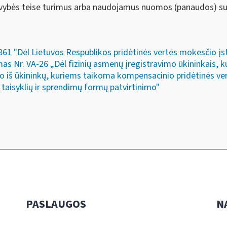
savybės teise turimus arba naudojamus nuomos (panaudos) su
861 "Dėl Lietuvos Respublikos pridėtinės vertės mokesčio įs
as Nr. VA-26 „Dėl fizinių asmenų įregistravimo ūkininkais,
o iš ūkininkų, kuriems taikoma kompensacinio pridėtinės ve
 taisyklių ir sprendimų formų patvirtinimo"
PASLAUGOS
N