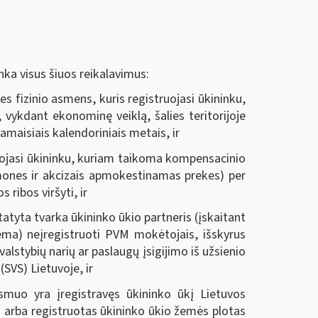
ka visus šiuos reikalavimus:
es fizinio asmens, kuris registruojasi ūkininku,
 vykdant ekonominę veiklą, šalies teritorijoje
amaisiais kalendoriniais metais, ir
truojasi ūkininku, kuriam taikoma kompensacinio
emones ir akcizais apmokestinamas prekes) per
ribos viršyti, ir
atyta tvarka ūkininko ūkio partneris (įskaitant
chema) neįregistruoti PVM mokėtojais,
išskyrus
valstybių narių ar paslaugų įsigijimo iš užsienio
 (SVS) Lietuvoje,
ir
smuo yra įregistravęs ūkininko ūkį Lietuvos
 arba registruotas ūkininko ūkio žemės plotas