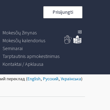
Prisijungti
Mokesčių žinynas
Mokesčių kalendorius
Seminarai
Tarptautinis apmokestinimas
Kontaktai / Apklausa
ний переклад (
English
,
Русский
,
Українська
)