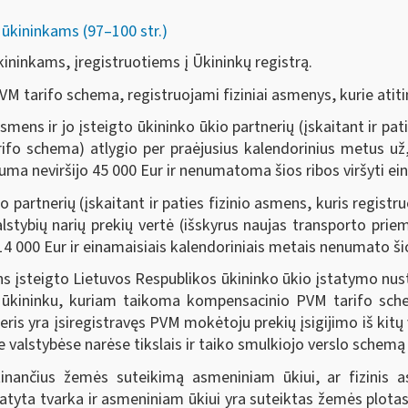
kininkams (97–100 str.)
inkams, įregistruotiems į Ūkininkų registrą.
 tarifo schema, registruojami fiziniai asmenys, kurie atitin
mens ir jo įsteigto ūkininko ūkio partnerių (įskaitant ir pati
rifo schema)
atlygio per praėjusius kalendorinius
metus už,
suma neviršijo
45 000 Eur
ir nenumatoma šios ribos viršyti ein
o partnerių (įskaitant ir paties fizinio asmens, kuris regis
alstybių narių prekių vertė (išskyrus naujas transporto pri
4 000 Eur ir einamaisiais kalendoriniais metais nenumato šios 
ns įsteigto Lietuvos Respublikos ūkininko ūkio įstatymo nust
jasi ūkininku, kuriam taikoma kompensacinio PVM tarifo s
neris yra įsiregistravęs PVM mokėtoju prekių įsigijimo iš kitų 
e valstybėse narėse tikslais ir taiko smulkiojo verslo schemą
tinančius žemės suteikimą asmeniniam ūkiui, ar fizinis a
atyta tvarka ir asmeniniam ūkiui yra suteiktas žemės plotas