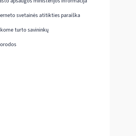
ašto apsaugos ministerijos informacija
terneto svetainės atitikties paraiška
škome turto savininkų
orodos