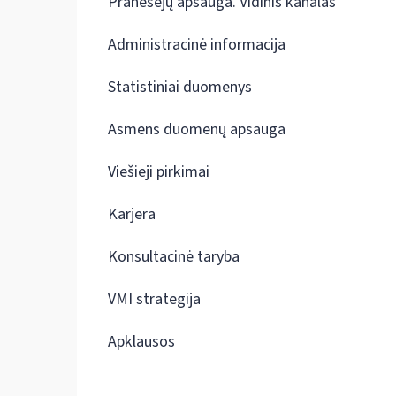
Pranešėjų apsauga. Vidinis kanalas
Administracinė informacija
Statistiniai duomenys
Asmens duomenų apsauga
Viešieji pirkimai
Karjera
Konsultacinė taryba
VMI strategija
Apklausos