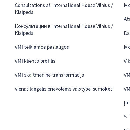
Consultations at International House Vilnius /
Mo
Klaipėda
At
Консультации в International House Vilnius /
Klaipėda
Da
VMI teikiamos paslaugos
Mo
VMI kliento profilis
Vi
VMI skaitmeninė transformacija
VM
Vienas langelis prievolėms valstybei sumokėti
VM
Įm
ST