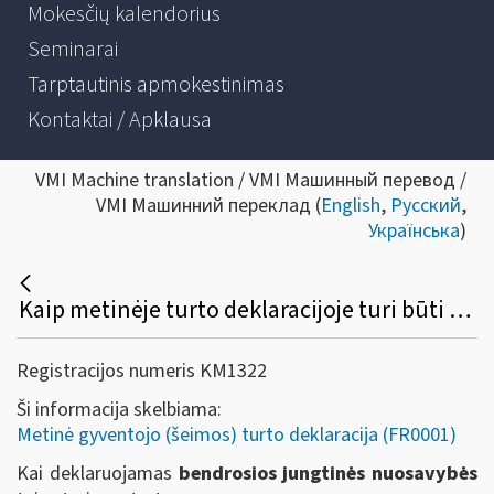
Mokesčių kalendorius
Seminarai
Tarptautinis apmokestinimas
Kontaktai / Apklausa
VMI Machine translation / VMI Машинный перевод /
VMI Машинний переклад (
English
,
Русский
,
Українська
)
Kaip metinėje turto deklaracijoje turi būti deklaruojamas bendrosios jungtinės ar dalinės nuosavybės teise turimas turtas?
Registracijos numeris KM1322
Ši informacija skelbiama:
Metinė gyventojo (šeimos) turto deklaracija (FR0001)
Kai deklaruojamas
bendrosios jungtinės nuosavybės