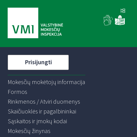
Prisijungti
Mokesčių mokėtojų informacija
Formos
Rinkmenos / Atviri duomenys
Skaičiuoklės ir pagalbininkai
Sąskaitos ir įmokų kodai
Mokesčių žinynas