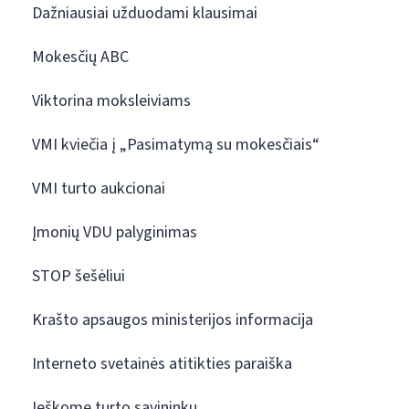
Dažniausiai užduodami klausimai
Mokesčių ABC
Viktorina moksleiviams
VMI kviečia į „Pasimatymą su mokesčiais“
VMI turto aukcionai
Įmonių VDU palyginimas
STOP šešėliui
Krašto apsaugos ministerijos informacija
Interneto svetainės atitikties paraiška
Ieškome turto savininkų