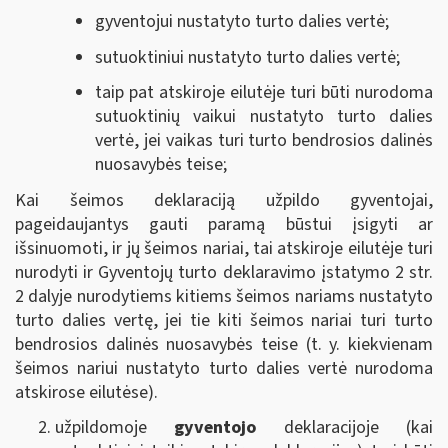
gyventojui nustatyto turto dalies vertė;
sutuoktiniui nustatyto turto dalies vertė;
taip pat atskiroje eilutėje turi būti nurodoma
sutuoktinių vaikui nustatyto turto dalies
vertė, jei vaikas turi turto bendrosios dalinės
nuosavybės teise;
Kai šeimos deklaraciją užpildo gyventojai,
pageidaujantys gauti paramą būstui įsigyti ar
išsinuomoti, ir jų šeimos nariai, tai atskiroje eilutėje turi
nurodyti ir Gyventojų turto deklaravimo įstatymo 2 str.
2 dalyje nurodytiems kitiems šeimos nariams nustatyto
turto dalies vertę, jei tie kiti šeimos nariai turi turto
bendrosios dalinės nuosavybės teise (t. y. kiekvienam
šeimos nariui nustatyto turto dalies vertė nurodoma
atskirose eilutėse).
užpildomoje
gyventojo
deklaracijoje (kai