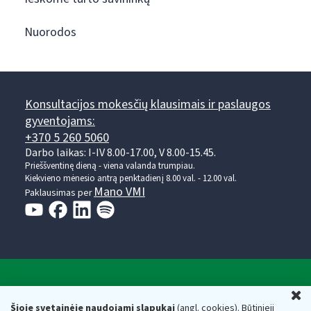
Nuorodos
Konsultacijos mokesčių klausimais ir paslaugos
gyventojams:
+370 5 260 5060
Darbo laikas: I-IV 8.00-17.00, V 8.00-15.45.
Prieššventinę dieną - viena valanda trumpiau.
Kiekvieno mėnesio antrą penktadienį 8.00 val. - 12.00 val.
Mano VMI
Paklausimas per
Valstybinė mokesčių inspekcija prie Lietuvos
U
Respublikos finansų ministerijos
Šioje svetainėje naudojami slapukai
(angl. cookies). Būtinieji