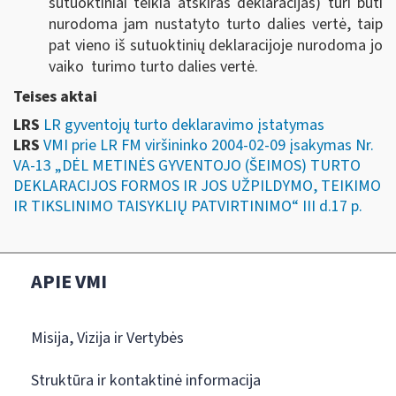
sutuoktiniai teikia atskiras deklaracijas) turi būti
nurodoma jam nustatyto turto dalies vertė, taip
pat vieno iš sutuoktinių deklaracijoje nurodoma jo
vaiko turimo turto dalies vertė.
Teises aktai
LRS
LR gyventojų turto deklaravimo įstatymas
LRS
VMI prie LR FM viršininko 2004-02-09 įsakymas Nr.
VA-13 „DĖL METINĖS GYVENTOJO (ŠEIMOS) TURTO
DEKLARACIJOS FORMOS IR JOS UŽPILDYMO, TEIKIMO
IR TIKSLINIMO TAISYKLIŲ PATVIRTINIMO“ III d.17 p.
APIE VMI
Misija, Vizija ir Vertybės
Struktūra ir kontaktinė informacija