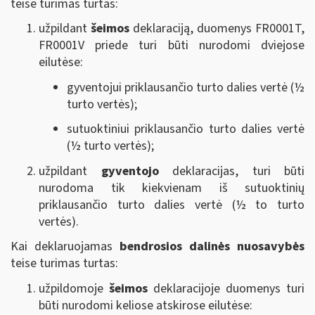
teise turimas turtas:
užpildant
šeimos
deklaraciją, duomenys FR0001T,
FR0001V priede turi būti nurodomi dviejose
eilutėse:
gyventojui priklausančio turto dalies vertė (½
turto vertės);
sutuoktiniui priklausančio turto dalies vertė
(½ turto vertės);
užpildant
gyventojo
deklaracijas, turi būti
nurodoma tik kiekvienam iš sutuoktinių
priklausančio turto dalies vertė (½ to turto
vertės).
Kai deklaruojamas
bendrosios dalinės nuosavybės
teise turimas turtas:
užpildomoje
šeimos
deklaracijoje duomenys turi
būti nurodomi keliose atskirose eilutėse: