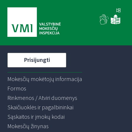
Prisijungti
Mokesčių mokėtojų informacija
Formos
Rinkmenos / Atviri duomenys
Skaičiuoklės ir pagalbininkai
Sąskaitos ir įmokų kodai
Mokesčių žinynas