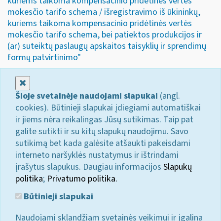
kuriems taikoma kompensacinio pridėtinės vertės
mokesčio tarifo schema / išregistravimo iš ūkininkų,
kuriems taikoma kompensacinio pridėtinės vertės
mokesčio tarifo schema, bei patiektos produkcijos ir
(ar) suteiktų paslaugų apskaitos taisyklių ir sprendimų
formų patvirtinimo"
Uždaryti
Šioje svetainėje naudojami slapukai
(angl.
cookies). Būtinieji slapukai įdiegiami automatiškai
ir jiems nėra reikalingas Jūsų sutikimas. Taip pat
galite sutikti ir su kitų slapukų naudojimu. Savo
sutikimą bet kada galėsite atšaukti pakeisdami
interneto naršyklės nustatymus ir ištrindami
įrašytus slapukus. Daugiau informacijos
Slapukų
politika
;
Privatumo politika.
Būtinieji slapukai
Naudojami sklandžiam svetainės veikimui ir įgalina