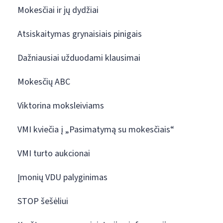
Mokesčiai ir jų dydžiai
Atsiskaitymas grynaisiais pinigais
Dažniausiai užduodami klausimai
Mokesčių ABC
Viktorina moksleiviams
VMI kviečia į „Pasimatymą su mokesčiais“
VMI turto aukcionai
Įmonių VDU palyginimas
STOP šešėliui