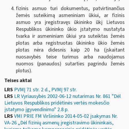
fizinis asmuo turi dokumentus, patvirtinančius
žemės suteikimą asmeniniam ūkiui, ar fizinis
asmuo yra įregistravęs ūkininko ūkį Lietuvos
Respublikos ūkininko ūkio įstatymo nustatyta
tvarka ir asmeniniam ūkiui yra suteiktas žemės
plotas arba registruotas ūkininko ūkio žemės
plotas nėra didesnis kaip 20 ha (įskaitant
nuosavybės teise turimus arba naudojamus
nuomos (panaudos) sutarties pagrindu žemės
plotus).
Teises aktai
LRS
PVMĮ 71 str. 2 d., PVMĮ 97 str.
LRS
LR Vyriausybės 2002-06-12 nutarimas Nr. 861 "Dėl
Lietuvos Respublikos pridėtinės vertės mokesčio
įstatymo įgyvendinimo" 2.8 p.
LRS
VMI PRIE FM Viršininko 2014-05-02 įsakymas Nr.
VA-26 „Dėl fizinių asmenų įregistravimo ūkininkais,