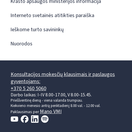
Krašto apsaugos ministerijos informacija
Interneto svetainės atitikties paraiška
Ieškome turto savininkų
Nuorodos
Konsultacijos mokesčių klausimais ir paslaugos
gyventojams:
+370 5 260 5060
Darbo laikas: I-IV 8.00-17.00, V 8.00-15.45.
Prieššventinę dieną - viena valanda trumpiau.
Kiekvieno mėnesio antrą penktadienį 8.00 val. - 12.00 val.
Mano VMI
Paklausimas per