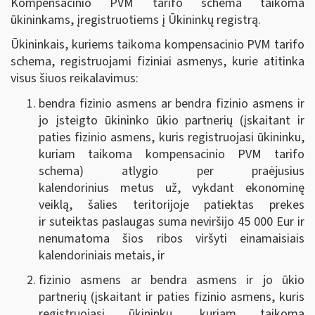
Kompensacinio PVM tarifo schema taikoma
ūkininkams, įregistruotiems į Ūkininkų registrą.
Ūkininkais, kuriems taikoma kompensacinio PVM tarifo
schema, registruojami fiziniai asmenys, kurie atitinka
visus šiuos reikalavimus:
bendra fizinio asmens ar bendra fizinio asmens ir
jo įsteigto ūkininko ūkio partnerių (įskaitant ir
paties fizinio asmens, kuris registruojasi ūkininku,
kuriam taikoma kompensacinio PVM tarifo
schema)
atlygio per praėjusius
kalendorinius
metus už, vykdant ekonominę
veiklą, šalies teritorijoje patiektas prekes
ir suteiktas paslaugas suma neviršijo
45 000 Eur
ir
nenumatoma šios ribos viršyti einamaisiais
kalendoriniais metais, ir
fizinio asmens ar bendra asmens ir jo ūkio
partnerių (įskaitant ir paties fizinio asmens, kuris
registruojasi ūkininku, kuriam taikoma