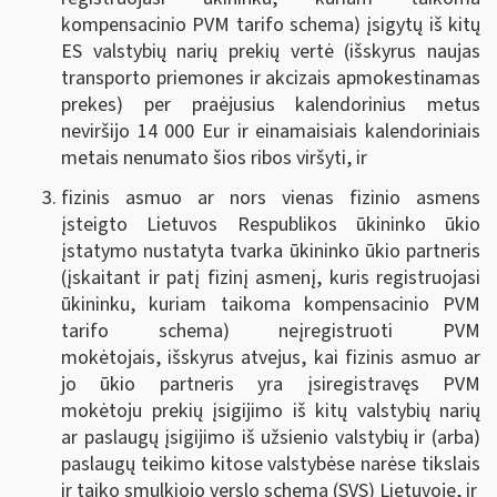
kompensacinio PVM tarifo schema) įsigytų iš kitų
ES valstybių narių prekių vertė (išskyrus naujas
transporto priemones ir akcizais apmokestinamas
prekes) per praėjusius kalendorinius metus
neviršijo 14 000 Eur ir einamaisiais kalendoriniais
metais nenumato šios ribos viršyti, ir
fizinis asmuo ar nors vienas fizinio asmens
įsteigto Lietuvos Respublikos ūkininko ūkio
įstatymo nustatyta tvarka ūkininko ūkio partneris
(įskaitant ir patį fizinį asmenį, kuris registruojasi
ūkininku, kuriam taikoma kompensacinio PVM
tarifo schema) neįregistruoti PVM
mokėtojais,
išskyrus atvejus, kai fizinis asmuo ar
jo ūkio partneris yra įsiregistravęs PVM
mokėtoju prekių įsigijimo iš kitų valstybių narių
ar paslaugų įsigijimo iš užsienio valstybių ir (arba)
paslaugų teikimo kitose valstybėse narėse tikslais
ir taiko smulkiojo verslo schemą (SVS) Lietuvoje,
ir