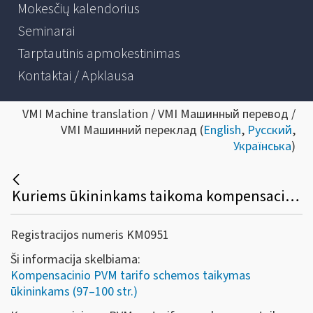
Mokesčių kalendorius
Seminarai
Tarptautinis apmokestinimas
Kontaktai / Apklausa
VMI Machine translation / VMI Машинный перевод /
VMI Машинний переклад (
English
,
Русский
,
Українська
)
Kuriems ūkininkams taikoma kompensacinio PVM tarifo schema?
Registracijos numeris KM0951
Ši informacija skelbiama:
Kompensacinio PVM tarifo schemos taikymas
ūkininkams (97–100 str.)