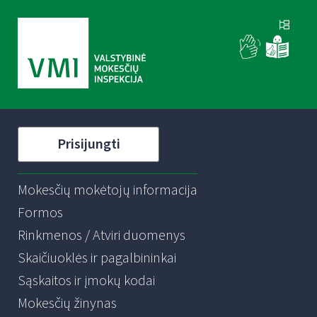
Prisijungti
Mokesčių mokėtojų informacija
Formos
Rinkmenos / Atviri duomenys
Skaičiuoklės ir pagalbininkai
Sąskaitos ir įmokų kodai
Mokesčių žinynas