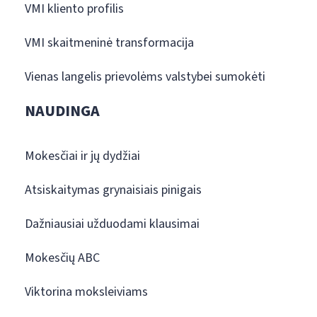
VMI kliento profilis
VMI skaitmeninė transformacija
Vienas langelis prievolėms valstybei sumokėti
NAUDINGA
Mokesčiai ir jų dydžiai
Atsiskaitymas grynaisiais pinigais
Dažniausiai užduodami klausimai
Mokesčių ABC
Viktorina moksleiviams