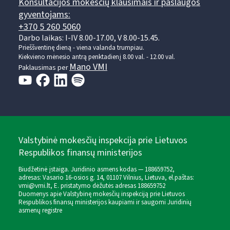
Konsultacijos mokesčių klausimais ir paslaugos
gyventojams:
+370 5 260 5060
Darbo laikas: I-IV 8.00-17.00, V 8.00-15.45.
Prieššventinę dieną - viena valanda trumpiau.
Kiekvieno mėnesio antrą penktadienį 8.00 val. - 12.00 val.
Mano VMI
Paklausimas per
Valstybinė mokesčių inspekcija prie Lietuvos
Respublikos finansų ministerijos
Biudžetinė įstaiga. Juridinio asmens kodas — 188659752,
adresas: Vasario 16-osios g. 14, 01107 Vilnius, Lietuva, el.paštas:
vmi@vmi.lt
, E. pristatymo dėžutės adresas 188659752
Duomenys apie Valstybinę mokesčių inspekciją prie Lietuvos
Respublikos finansų ministerijos kaupiami ir saugomi Juridinių
asmenų registre