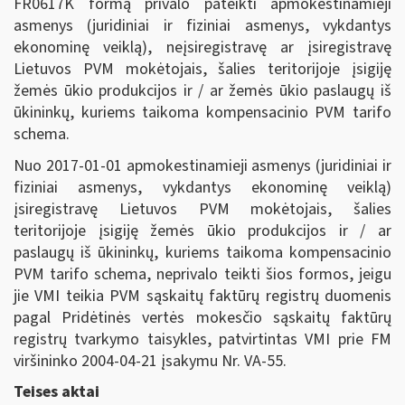
FR0617K formą privalo pateikti apmokestinamieji
asmenys (juridiniai ir fiziniai asmenys, vykdantys
ekonominę veiklą), neįsiregistravę ar įsiregistravę
Lietuvos PVM mokėtojais, šalies teritorijoje įsigiję
žemės ūkio produkcijos ir / ar žemės ūkio paslaugų iš
ūkininkų, kuriems taikoma kompensacinio PVM tarifo
schema.
Nuo 2017-01-01 apmokestinamieji asmenys (juridiniai ir
fiziniai asmenys, vykdantys ekonominę veiklą)
įsiregistravę Lietuvos PVM mokėtojais, šalies
teritorijoje įsigiję žemės ūkio produkcijos ir / ar
paslaugų iš ūkininkų, kuriems taikoma kompensacinio
PVM tarifo schema, neprivalo teikti šios formos, jeigu
jie VMI teikia PVM sąskaitų faktūrų registrų duomenis
pagal Pridėtinės vertės mokesčio sąskaitų faktūrų
registrų tvarkymo taisykles, patvirtintas VMI prie FM
viršininko 2004-04-21 įsakymu Nr. VA-55.
Teises aktai