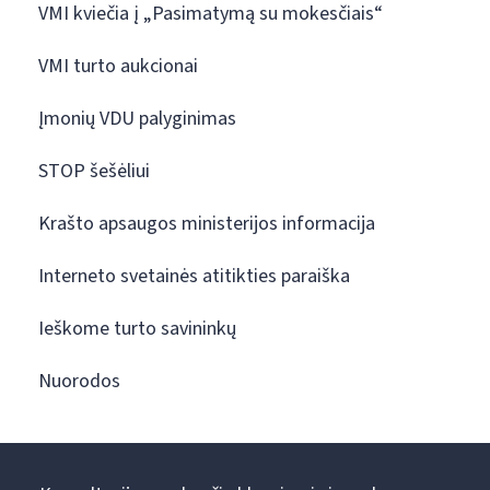
VMI kviečia į „Pasimatymą su mokesčiais“
VMI turto aukcionai
Įmonių VDU palyginimas
STOP šešėliui
Krašto apsaugos ministerijos informacija
Interneto svetainės atitikties paraiška
Ieškome turto savininkų
Nuorodos