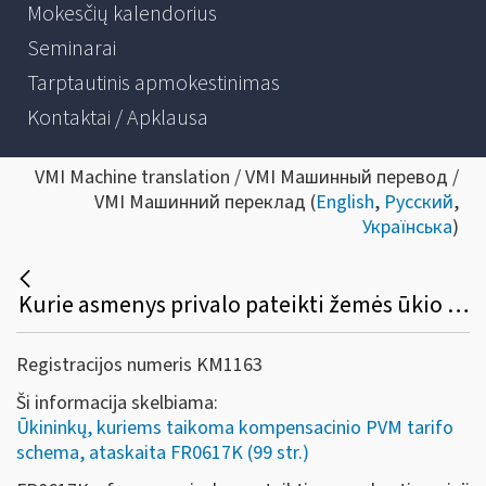
Mokesčių kalendorius
Seminarai
Tarptautinis apmokestinimas
Kontaktai / Apklausa
VMI Machine translation / VMI Машинный перевод /
VMI Машинний переклад (
English
,
Русский
,
Українська
)
Kurie asmenys privalo pateikti žemės ūkio produkcijos ir / ar paslaugų pirkimo iš ūkininkų, kuriems taikoma kompensacinio pridėtinės vertės mokesčio tarifo schema, ataskaitą (FR0617K)?
Registracijos numeris KM1163
Ši informacija skelbiama:
Ūkininkų, kuriems taikoma kompensacinio PVM tarifo
schema, ataskaita FR0617K (99 str.)