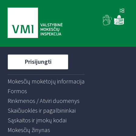
Prisijungti
Mokesčių mokėtojų informacija
Formos
Rinkmenos / Atviri duomenys
Skaičiuoklės ir pagalbininkai
Sąskaitos ir įmokų kodai
Mokesčių žinynas