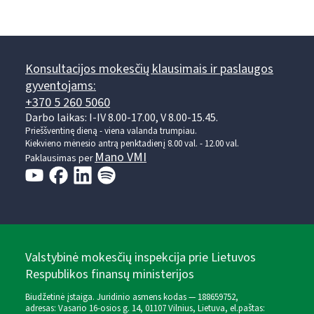
Konsultacijos mokesčių klausimais ir paslaugos
gyventojams:
+370 5 260 5060
Darbo laikas: I-IV 8.00-17.00, V 8.00-15.45.
Prieššventinę dieną - viena valanda trumpiau.
Kiekvieno mėnesio antrą penktadienį 8.00 val. - 12.00 val.
Mano VMI
Paklausimas per
Valstybinė mokesčių inspekcija prie Lietuvos
Respublikos finansų ministerijos
Biudžetinė įstaiga. Juridinio asmens kodas — 188659752,
adresas: Vasario 16-osios g. 14, 01107 Vilnius, Lietuva, el.paštas: