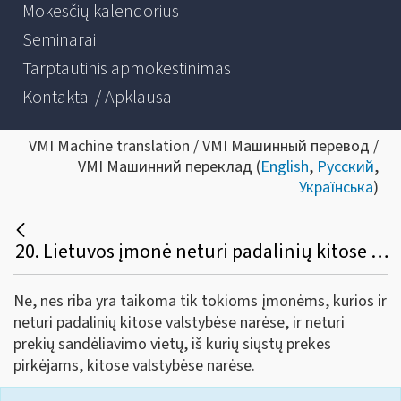
Mokesčių kalendorius
Seminarai
Tarptautinis apmokestinimas
Kontaktai / Apklausa
VMI Machine translation / VMI Машинный перевод /
VMI Машинний переклад (
English
,
Русский
,
Українська
)
20. Lietuvos įmonė neturi padalinių kitose valstybėse narėse, tačiau laiko prekes trečių asmenų sandėliuose Ispanijoje ir Vokietijoje, verčiasi įvairių aksesuarų prekyba. Prekės pirkėjams yra siunčiamos tiek iš Lietuvos, tiek iš Ispanijos ir Vokietijos. Ar tokiai įmonei gali būti taikoma 10 000 eurų riba?
Ne, nes riba yra taikoma tik tokioms įmonėms, kurios ir
neturi padalinių kitose valstybėse narėse, ir neturi
prekių sandėliavimo vietų, iš kurių siųstų prekes
pirkėjams, kitose valstybėse narėse.