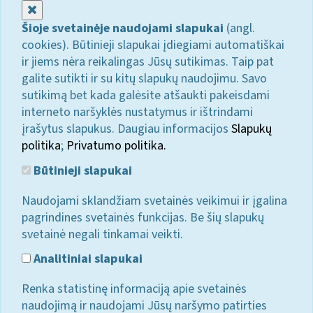
Uždaryti
Šioje svetainėje naudojami slapukai
(angl.
cookies). Būtinieji slapukai įdiegiami automatiškai
ir jiems nėra reikalingas Jūsų sutikimas. Taip pat
galite sutikti ir su kitų slapukų naudojimu. Savo
sutikimą bet kada galėsite atšaukti pakeisdami
interneto naršyklės nustatymus ir ištrindami
įrašytus slapukus. Daugiau informacijos
Slapukų
politika
;
Privatumo politika.
Būtinieji slapukai
Naudojami sklandžiam svetainės veikimui ir įgalina
pagrindines svetainės funkcijas. Be šių slapukų
svetainė negali tinkamai veikti.
Analitiniai slapukai
Renka statistinę informaciją apie svetainės
naudojimą ir naudojami Jūsų naršymo patirties