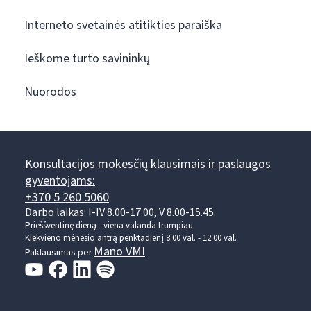
Interneto svetainės atitikties paraiška
Ieškome turto savininkų
Nuorodos
Konsultacijos mokesčių klausimais ir paslaugos
gyventojams:
+370 5 260 5060
Darbo laikas: I-IV 8.00-17.00, V 8.00-15.45.
Prieššventinę dieną - viena valanda trumpiau.
Kiekvieno mėnesio antrą penktadienį 8.00 val. - 12.00 val.
Mano VMI
Paklausimas per