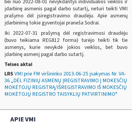
bei nuo 2022-08-01 nevykdantys individualios veiklos ir
įdarbinę asmenis pagal darbo sutartį, neturi teikti VMI
prašymo dėl įsiregistravimo draudėju. Apie asmenų
įdarbinimą tokie gyventojai praneša Sodrai.
Iki 2022-07-31 prašymą dėl registravimosi draudėju
(buvo teikiama REG812 forma) turėjo teikti tik tie
asmenys, kurie nevykdė jokios veiklos, bet buvo
įdarbinę asmenį pagal darbo sutartį.
Teises aktai
LRS
VMI prie FM viršininko 2013-06-25 įsakymas Nr. VA-
36 „DĖL FIZINIŲ ASMENŲ ĮREGISTRAVIMO Į MOKESČIŲ
MOKĖTOJŲ REGISTRĄ/IŠREGISTRAVIMO IŠ MOKESČIŲ
MOKĖTOJŲ REGISTRO TAISYKLIŲ PATVIRTINIMO“
APIE VMI