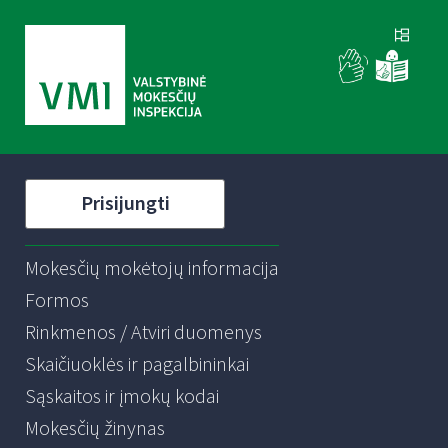
Prisijungti
Mokesčių mokėtojų informacija
Formos
Rinkmenos / Atviri duomenys
Skaičiuoklės ir pagalbininkai
Sąskaitos ir įmokų kodai
Mokesčių žinynas