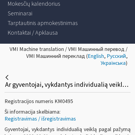
Mokesčių kalendorius
Seminarai
Tarptautinis apmokestinimas
Kontaktai / Apklausa
VMI Machine translation / VMI Машинный перевод /
VMI Машинний переклад (
English
,
Русский
,
Українська
)
Ar gyventojai, vykdantys individualią veiklą pagal pažymą bei nevykdantys individualios veiklos ir įdarbinę asmenis pagal darbo sutartį, turi teikti VMI prašymą dėl įsiregistravimo draudėju?
Registracijos numeris KM0495
Ši informacija skelbiama:
Registravimas / išregistravimas
Gyventojai, vykdantys individualią veiklą pagal pažymą