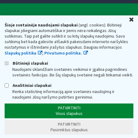
Valstybinė mokesčių inspekcija prie Lietuvos
U
Respublikos finansų ministerijos
Šioje svetainėje naudojami slapukai
(angl. cookies). Būtinieji
slapukai įdiegiami automatiškai ir jiems nėra reikalingas Jūsų
Biudžetinė įstaiga. Juridinio asmens kodas — 188659752,
sutikimas. Taip pat galite sutikti ir su kitų slapukų naudojimu. Savo
adresas: Vasario 16-osios g. 14, 01107 Vilnius, Lietuva, el.paštas:
sutikimą bet kada galėsite atšaukti pakeisdami interneto naršyklės
vmi@vmi.lt
, E. pristatymo dėžutės adresas 188659752
nustatymus ir ištrindami įrašytus slapukus. Daugiau informacijos
Duomenys apie Valstybinę mokesčių inspekciją prie Lietuvos
Slapukų politika
;
Privatumo politika.
Respublikos finansų ministerijos kaupiami ir saugomi Juridinių
asmenų registre
Būtinieji slapukai
Naudojami sklandžiam svetainės veikimui ir įgalina pagrindines
svetainės funkcijas. Be šių slapukų svetainė negali tinkamai veikti.
Analitiniai slapukai
Renka statistinę informaciją apie svetainės naudojimą ir
naudojami Jūsų naršymo patirties gerinimui.
PATVIRTINTI
Visus slapukus
PATVIRTINTI
Pasirinktus slapukus