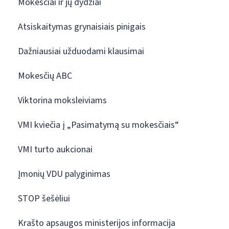
Mokesčiai ir jų dydžiai
Atsiskaitymas grynaisiais pinigais
Dažniausiai užduodami klausimai
Mokesčių ABC
Viktorina moksleiviams
VMI kviečia į „Pasimatymą su mokesčiais“
VMI turto aukcionai
Įmonių VDU palyginimas
STOP šešėliui
Krašto apsaugos ministerijos informacija