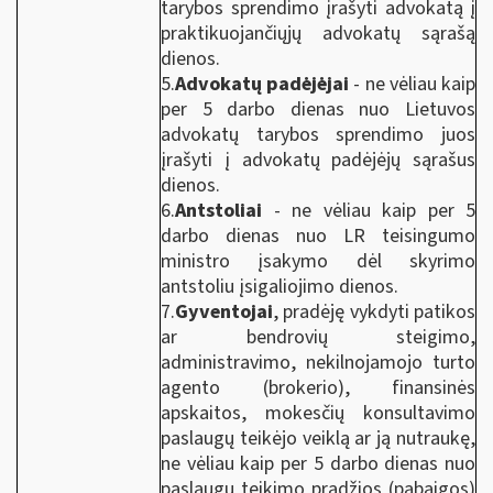
tarybos sprendimo įrašyti advokatą į
praktikuojančiųjų advokatų sąrašą
dienos.
5.
Advokatų padėjėjai
- ne vėliau kaip
per 5 darbo dienas nuo Lietuvos
advokatų tarybos sprendimo juos
įrašyti į advokatų padėjėjų sąrašus
dienos.
6.
Antstoliai
- ne vėliau kaip per 5
darbo dienas nuo LR teisingumo
ministro įsakymo dėl skyrimo
antstoliu įsigaliojimo dienos.
7.
Gyventojai
, pradėję vykdyti patikos
ar bendrovių steigimo,
administravimo, nekilnojamojo turto
agento (brokerio), finansinės
apskaitos, mokesčių konsultavimo
paslaugų teikėjo veiklą ar ją nutraukę,
ne vėliau kaip per 5 darbo dienas nuo
paslaugų teikimo pradžios (pabaigos)