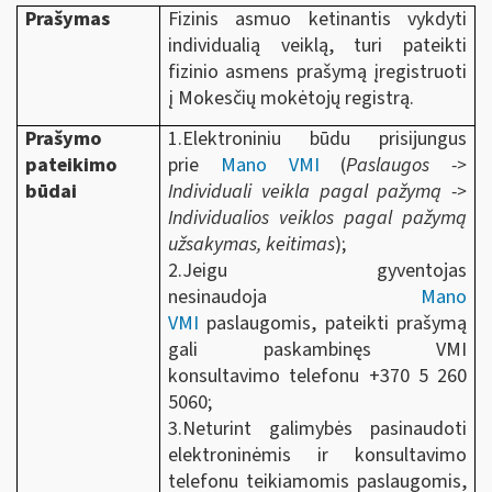
Prašymas
Fizinis asmuo ketinantis vykdyti
individualią veiklą, turi pateikti
fizinio asmens prašymą įregistruoti
į Mokesčių mokėtojų registrą.
Prašymo
1.Elektroniniu būdu prisijungus
pateikimo
prie
Mano VMI
(
Paslaugos ->
būdai
Individuali veikla pagal pažymą ->
Individualios veiklos pagal pažymą
užsakymas, keitimas
);
2.Jeigu gyventojas
nesinaudoja
Mano
VMI
paslaugomis, pateikti prašymą
gali paskambinęs VMI
konsultavimo telefonu +370 5 260
5060;
3.Neturint galimybės pasinaudoti
elektroninėmis ir konsultavimo
telefonu teikiamomis paslaugomis,