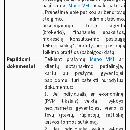
papildomai
Mano VMI
privalo pateikti
„Pranešimą apie patikos ar bendrovių
steigimo, administravimo,
nekilnojamojo turto agento
(brokerio), finansinės apskaitos,
mokesčių konsultavimo paslaugų
teikėjo veiklą“, nurodydami paslaugų
teikimo pradžios (pabaigos) datą.
Papildomi
Teikiant prašymą
Mano VMI
ar
dokumentai
klientų aptarnavimo padalinyje,
kartu su prašymu gyventojai
papildomai turi pateikti nurodytus
dokumentus:
1. Jei individualią ar ekonominę
(PVM tikslais) veiklą vykdys
nepilnametis gyventojas, vieno iš
tėvų (įtėvių, rūpintojų) raštišką
laisvos formos sutikimą;
2. Jei individualią veiklą vykdys