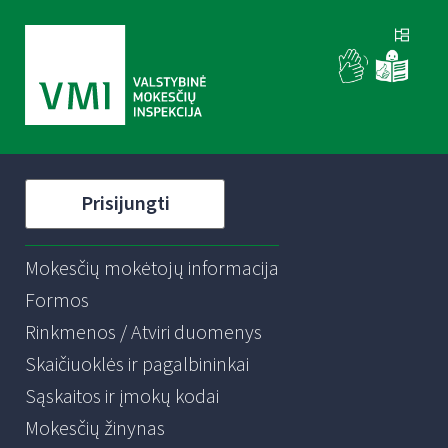
Prisijungti
Mokesčių mokėtojų informacija
Formos
Rinkmenos / Atviri duomenys
Skaičiuoklės ir pagalbininkai
Sąskaitos ir įmokų kodai
Mokesčių žinynas