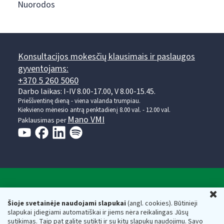
Nuorodos
Konsultacijos mokesčių klausimais ir paslaugos
gyventojams:
+370 5 260 5060
Darbo laikas: I-IV 8.00-17.00, V 8.00-15.45.
Prieššventinę dieną - viena valanda trumpiau.
Kiekvieno mėnesio antrą penktadienį 8.00 val. - 12.00 val.
Mano VMI
Paklausimas per
Valstybinė mokesčių inspekcija prie Lietuvos
U
Respublikos finansų ministerijos
Šioje svetainėje naudojami slapukai
(angl. cookies). Būtinieji
slapukai įdiegiami automatiškai ir jiems nėra reikalingas Jūsų
Biudžetinė įstaiga. Juridinio asmens kodas — 188659752,
sutikimas. Taip pat galite sutikti ir su kitų slapukų naudojimu. Savo