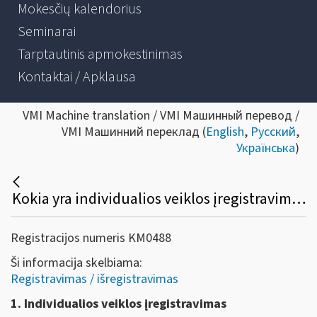
Mokesčių kalendorius
Seminarai
Tarptautinis apmokestinimas
Kontaktai / Apklausa
VMI Machine translation / VMI Машинный перевод /
VMI Машинний переклад (
English
,
Русский
,
Українська
)
Kokia yra individualios veiklos įregistravimo ir individualios veiklos pažymos išdavimo tvarka?
Registracijos numeris KM0488
Ši informacija skelbiama:
Registravimas / išregistravimas
1. Individualios veiklos įregistravimas