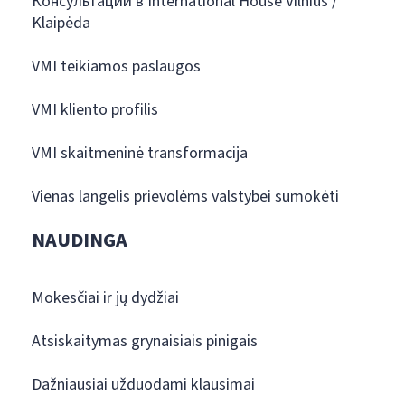
Консультации в International House Vilnius /
Klaipėda
VMI teikiamos paslaugos
VMI kliento profilis
VMI skaitmeninė transformacija
Vienas langelis prievolėms valstybei sumokėti
NAUDINGA
Mokesčiai ir jų dydžiai
Atsiskaitymas grynaisiais pinigais
Dažniausiai užduodami klausimai