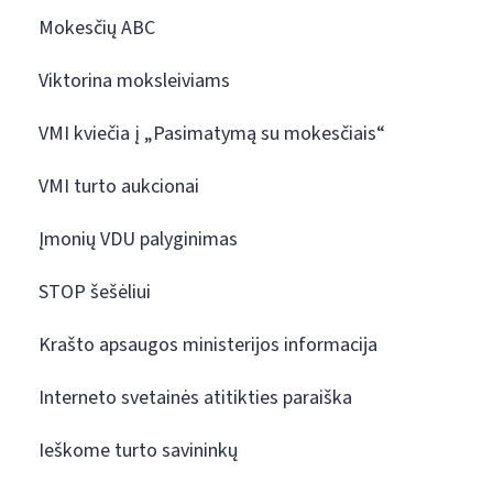
Mokesčių ABC
Viktorina moksleiviams
VMI kviečia į „Pasimatymą su mokesčiais“
VMI turto aukcionai
Įmonių VDU palyginimas
STOP šešėliui
Krašto apsaugos ministerijos informacija
Interneto svetainės atitikties paraiška
Ieškome turto savininkų