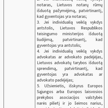
notaras, Lietuvos notarų rūmų
išduotą pažymėjimą, patvirtinantį,
kad gyventojas yra notaras;
3. Jei individualią veiklą vykdys
antstolis, Lietuvos Respublikos
teisingumo ministerijos išduotą
liudijimą, patvirtinantį, kad
gyventojas yra antstolis;
4. Jei individualią veiklą vykdys
advokatas ar advokato padėjėjas,
Lietuvos advokatų tarybos išduotą
sprendimą, patvirtinantį, kad
gyventojas yra advokatas ar
advokato padėjėjas;
5. Užsienietis, išskyrus Europos
Sąjungos arba Europos laisvosios
prekybos asociacijos valstybės
narės pilietį ir jo šeimos narius,