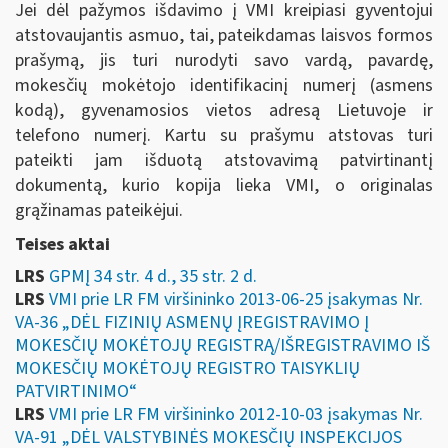
Jei dėl pažymos išdavimo į VMI kreipiasi gyventojui
atstovaujantis asmuo, tai, pateikdamas laisvos formos
prašymą, jis turi nurodyti savo vardą, pavardę,
mokesčių mokėtojo identifikacinį numerį (asmens
kodą), gyvenamosios vietos adresą Lietuvoje ir
telefono numerį. Kartu su prašymu atstovas turi
pateikti jam išduotą atstovavimą patvirtinantį
dokumentą, kurio kopija lieka VMI, o originalas
grąžinamas pateikėjui.
Teises aktai
LRS
GPMĮ 34 str. 4 d., 35 str. 2 d.
LRS
VMI prie LR FM viršininko 2013-06-25 įsakymas Nr.
VA-36 „DĖL FIZINIŲ ASMENŲ ĮREGISTRAVIMO Į
MOKESČIŲ MOKĖTOJŲ REGISTRĄ/IŠREGISTRAVIMO IŠ
MOKESČIŲ MOKĖTOJŲ REGISTRO TAISYKLIŲ
PATVIRTINIMO“
LRS
VMI prie LR FM viršininko 2012-10-03 įsakymas Nr.
VA-91 „DĖL VALSTYBINĖS MOKESČIŲ INSPEKCIJOS