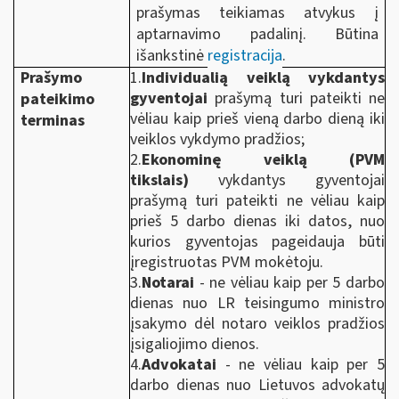
prašymas teikiamas atvykus į
aptarnavimo padalinį. Būtina
išankstinė
registracija
.
Prašymo
1.
Individualią veiklą vykdantys
gyventojai
prašymą turi pateikti ne
pateikimo
vėliau kaip prieš vieną darbo dieną iki
terminas
veiklos vykdymo pradžios;
2.
Ekonominę veiklą (PVM
tikslais)
vykdantys gyventojai
prašymą turi pateikti ne vėliau kaip
prieš 5 darbo dienas iki datos, nuo
kurios gyventojas pageidauja būti
įregistruotas PVM mokėtoju.
3.
Notarai
- ne vėliau kaip per 5 darbo
dienas nuo LR teisingumo ministro
įsakymo dėl notaro veiklos pradžios
įsigaliojimo dienos.
4.
Advokatai
- ne vėliau kaip per 5
darbo dienas nuo Lietuvos advokatų