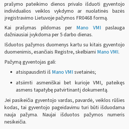
prašymo pateikimo dienos privalo išduoti gyventojo
individualios veiklos vykdymo ar nuolatinės bazės
įregistravimo Lietuvoje pažymos FR0468 formą.
Kai prašymas pildomas per
Mano VMI
paslauga
dažniausiai įvykdoma per 5 darbo dienas.
Išduotos pažymos duomenys kartu su kitais gyventojo
duomenimis, esančiais Registre, skelbiami
Mano VMI
.
Pažymą gyventojas gali:
atsispausdinti iš
Mano VMI
svetainės;
atsiimti asmeniškai bet kurioje VMI, pateikęs
asmens tapatybę patvirtinantį dokumentą.
Jei pasikeičia gyventojo vardas, pavardė, veiklos rūšies
kodas, tai gyventojo pageidavimu turi būti išduodama
nauja pažyma. Naujai išduotos pažymos numeris
nesikeičia.