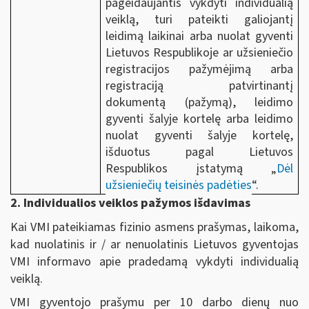
pageidaujantis vykdyti individualią
veiklą, turi pateikti galiojantį
leidimą laikinai arba nuolat gyventi
Lietuvos Respublikoje ar užsieniečio
registracijos pažymėjimą arba
registraciją patvirtinantį
dokumentą (pažymą), leidimo
gyventi šalyje kortelę arba leidimo
nuolat gyventi šalyje kortelę,
išduotus pagal Lietuvos
Respublikos įstatymą „
Dėl
užsieniečių teisinės padėties
“.
2. Individualios veiklos pažymos išdavimas
Kai VMI pateikiamas fizinio asmens prašymas, laikoma,
kad nuolatinis ir / ar nenuolatinis Lietuvos gyventojas
VMI informavo apie pradedamą vykdyti individualią
veiklą.
VMI gyventojo prašymu per 10 darbo dienų nuo