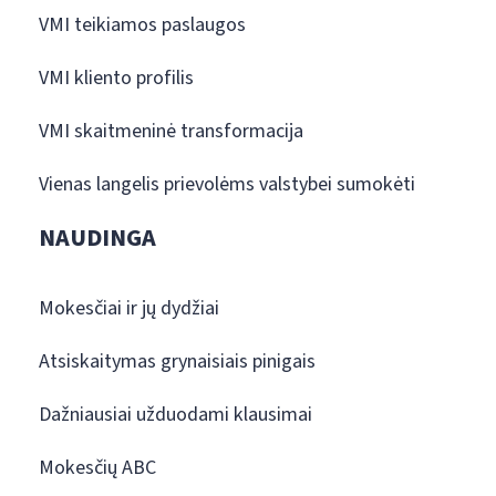
VMI teikiamos paslaugos
VMI kliento profilis
VMI skaitmeninė transformacija
Vienas langelis prievolėms valstybei sumokėti
NAUDINGA
Mokesčiai ir jų dydžiai
Atsiskaitymas grynaisiais pinigais
Dažniausiai užduodami klausimai
Mokesčių ABC