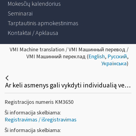
Mokesčių kalendorius
Seminarai
Tarptautinis apmokestinimas
Kontaktai / Apklausa
VMI Machine translation / VMI Машинный перевод /
VMI Машинний переклад (
English
,
Русский
,
Українська
)
Ar keli asmenys gali vykdyti individualią veiklą kartu?
Registracijos numeris KM3650
Ši informacija skelbiama:
Registravimas / išregistravimas
Ši informacija skelbiama: