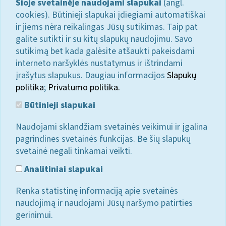
Šioje svetainėje naudojami slapukai
(angl.
cookies). Būtinieji slapukai įdiegiami automatiškai
ir jiems nėra reikalingas Jūsų sutikimas. Taip pat
galite sutikti ir su kitų slapukų naudojimu. Savo
sutikimą bet kada galėsite atšaukti pakeisdami
interneto naršyklės nustatymus ir ištrindami
įrašytus slapukus. Daugiau informacijos
Slapukų
politika
;
Privatumo politika.
Būtinieji slapukai
Naudojami sklandžiam svetainės veikimui ir įgalina
pagrindines svetainės funkcijas. Be šių slapukų
svetainė negali tinkamai veikti.
Analitiniai slapukai
Renka statistinę informaciją apie svetainės
naudojimą ir naudojami Jūsų naršymo patirties
gerinimui.