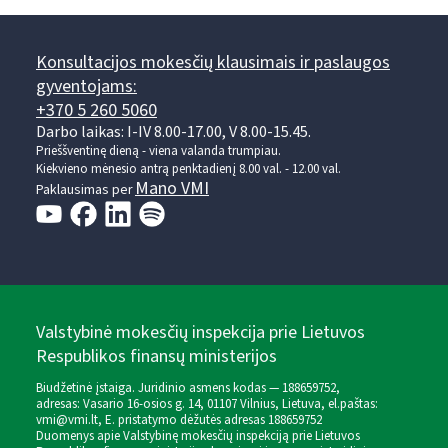
Konsultacijos mokesčių klausimais ir paslaugos
gyventojams:
+370 5 260 5060
Darbo laikas: I-IV 8.00-17.00, V 8.00-15.45.
Prieššventinę dieną - viena valanda trumpiau.
Kiekvieno mėnesio antrą penktadienį 8.00 val. - 12.00 val.
Mano VMI
Paklausimas per
Valstybinė mokesčių inspekcija prie Lietuvos
Respublikos finansų ministerijos
Biudžetinė įstaiga. Juridinio asmens kodas — 188659752,
adresas: Vasario 16-osios g. 14, 01107 Vilnius, Lietuva, el.paštas:
vmi@vmi.lt
, E. pristatymo dėžutės adresas 188659752
Duomenys apie Valstybinę mokesčių inspekciją prie Lietuvos