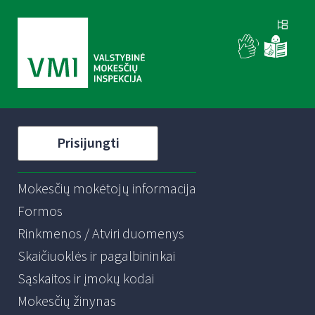
Prisijungti
Mokesčių mokėtojų informacija
Formos
Rinkmenos / Atviri duomenys
Skaičiuoklės ir pagalbininkai
Sąskaitos ir įmokų kodai
Mokesčių žinynas