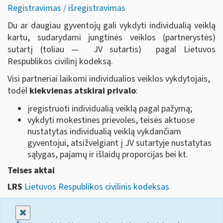
Registravimas / išregistravimas
Du ar daugiau gyventojų gali vykdyti individualią veiklą
kartu, sudarydami jungtinės veiklos (partnerystės)
sutartį (toliau — JV sutartis) pagal Lietuvos
Respublikos civilinį kodeksą.
Visi partneriai laikomi individualios veiklos vykdytojais,
todėl
kiekvienas atskirai privalo
:
įregistruoti individualią veiklą pagal pažymą;
vykdyti mokestines prievoles, teisės aktuose
nustatytas individualią veiklą vykdančiam
gyventojui, atsižvelgiant į JV sutartyje nustatytas
sąlygas, pajamų ir išlaidų proporcijas bei kt.
Teises aktai
LRS
Lietuvos Respublikos civilinis kodeksas
Uždaryti