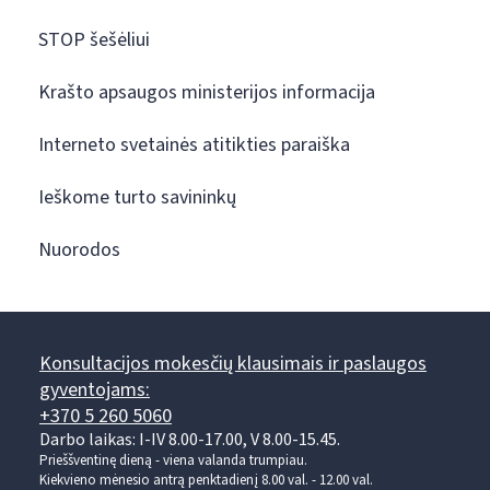
STOP šešėliui
Krašto apsaugos ministerijos informacija
Interneto svetainės atitikties paraiška
Ieškome turto savininkų
Nuorodos
Konsultacijos mokesčių klausimais ir paslaugos
gyventojams:
+370 5 260 5060
Darbo laikas: I-IV 8.00-17.00, V 8.00-15.45.
Prieššventinę dieną - viena valanda trumpiau.
Kiekvieno mėnesio antrą penktadienį 8.00 val. - 12.00 val.