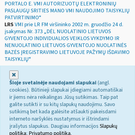
PORTALO E. VMI AUTORIZUOTŲ ELEKTRONINIŲ
PASLAUGŲ SRITIES MANO VMI NAUDOJIMO TAISYKLIŲ
PATVIRTINIMO“
LRS
VMI prie LR FM viršininko 2002 m. gruodžio 24 d.
įsakymas Nr. 373 „DĖL NUOLATINIO LIETUVOS
GYVENTOJO INDIVIDUALIOS VEIKLOS VYKDYMO IR
NENUOLATINIO LIETUVOS GYVENTOJO NUOLATINĖS
BAZĖS ĮREGISTRAVIMO LIETUVOJE PAŽYMŲ IŠDAVIMO
TAISYKLIŲ“
Uždaryti
Šioje svetainėje naudojami slapukai
(angl.
cookies). Būtinieji slapukai įdiegiami automatiškai
ir jiems nėra reikalingas Jūsų sutikimas. Taip pat
galite sutikti ir su kitų slapukų naudojimu. Savo
sutikimą bet kada galėsite atšaukti pakeisdami
interneto naršyklės nustatymus ir ištrindami
įrašytus slapukus. Daugiau informacijos
Slapukų
politika
;
Privatumo politika.