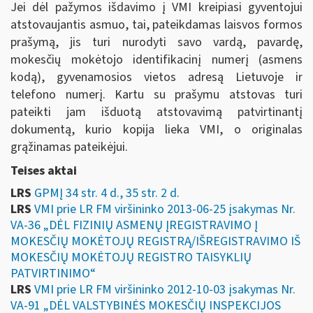
Jei dėl pažymos išdavimo į VMI kreipiasi gyventojui
atstovaujantis asmuo, tai, pateikdamas laisvos formos
prašymą, jis turi nurodyti savo vardą, pavardę,
mokesčių mokėtojo identifikacinį numerį (asmens
kodą), gyvenamosios vietos adresą Lietuvoje ir
telefono numerį. Kartu su prašymu atstovas turi
pateikti jam išduotą atstovavimą patvirtinantį
dokumentą, kurio kopija lieka VMI, o originalas
grąžinamas pateikėjui.
Teises aktai
LRS
GPMĮ 34 str. 4 d., 35 str. 2 d.
LRS
VMI prie LR FM viršininko 2013-06-25 įsakymas Nr.
VA-36 „DĖL FIZINIŲ ASMENŲ ĮREGISTRAVIMO Į
MOKESČIŲ MOKĖTOJŲ REGISTRĄ/IŠREGISTRAVIMO IŠ
MOKESČIŲ MOKĖTOJŲ REGISTRO TAISYKLIŲ
PATVIRTINIMO“
LRS
VMI prie LR FM viršininko 2012-10-03 įsakymas Nr.
VA-91 „DĖL VALSTYBINĖS MOKESČIŲ INSPEKCIJOS