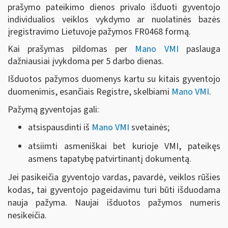
prašymo pateikimo dienos privalo išduoti gyventojo
individualios veiklos vykdymo ar nuolatinės bazės
įregistravimo Lietuvoje pažymos FR0468 formą.
Kai prašymas pildomas per
Mano VMI
paslauga
dažniausiai įvykdoma per 5 darbo dienas.
Išduotos pažymos duomenys kartu su kitais gyventojo
duomenimis, esančiais Registre, skelbiami
Mano VMI
.
Pažymą gyventojas gali:
atsispausdinti iš
Mano VMI
svetainės;
atsiimti asmeniškai bet kurioje VMI, pateikęs
asmens tapatybę patvirtinantį dokumentą.
Jei pasikeičia gyventojo vardas, pavardė, veiklos rūšies
kodas, tai gyventojo pageidavimu turi būti išduodama
nauja pažyma. Naujai išduotos pažymos numeris
nesikeičia.