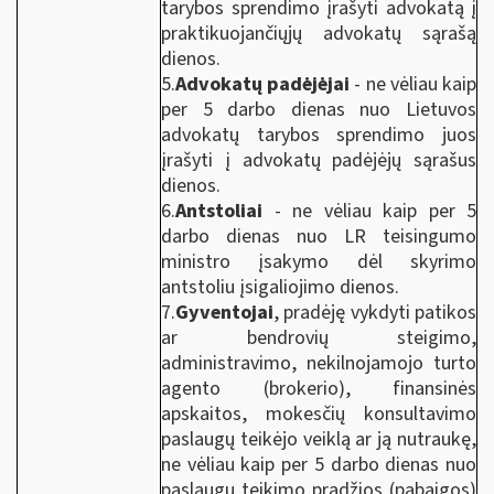
tarybos sprendimo įrašyti advokatą į
praktikuojančiųjų advokatų sąrašą
dienos.
5.
Advokatų padėjėjai
- ne vėliau kaip
per 5 darbo dienas nuo Lietuvos
advokatų tarybos sprendimo juos
įrašyti į advokatų padėjėjų sąrašus
dienos.
6.
Antstoliai
- ne vėliau kaip per 5
darbo dienas nuo LR teisingumo
ministro įsakymo dėl skyrimo
antstoliu įsigaliojimo dienos.
7.
Gyventojai
, pradėję vykdyti patikos
ar bendrovių steigimo,
administravimo, nekilnojamojo turto
agento (brokerio), finansinės
apskaitos, mokesčių konsultavimo
paslaugų teikėjo veiklą ar ją nutraukę,
ne vėliau kaip per 5 darbo dienas nuo
paslaugų teikimo pradžios (pabaigos)