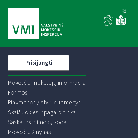
Prisijungti
Mokesčių mokėtojų informacija
Formos
Rinkmenos / Atviri duomenys
Skaičiuoklės ir pagalbininkai
Sąskaitos ir įmokų kodai
Mokesčių žinynas