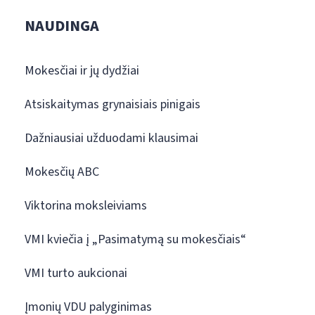
NAUDINGA
Mokesčiai ir jų dydžiai
Atsiskaitymas grynaisiais pinigais
Dažniausiai užduodami klausimai
Mokesčių ABC
Viktorina moksleiviams
VMI kviečia į „Pasimatymą su mokesčiais“
VMI turto aukcionai
Įmonių VDU palyginimas