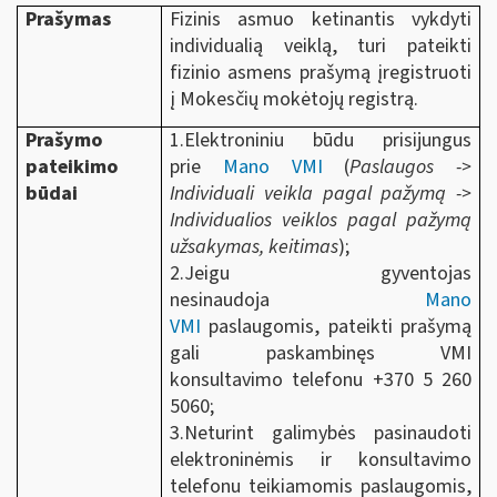
Prašymas
Fizinis asmuo ketinantis vykdyti
individualią veiklą, turi pateikti
fizinio asmens prašymą įregistruoti
į Mokesčių mokėtojų registrą.
Prašymo
1.Elektroniniu būdu prisijungus
pateikimo
prie
Mano VMI
(
Paslaugos ->
būdai
Individuali veikla pagal pažymą ->
Individualios veiklos pagal pažymą
užsakymas, keitimas
);
2.Jeigu gyventojas
nesinaudoja
Mano
VMI
paslaugomis, pateikti prašymą
gali paskambinęs VMI
konsultavimo telefonu +370 5 260
5060;
3.Neturint galimybės pasinaudoti
elektroninėmis ir konsultavimo
telefonu teikiamomis paslaugomis,