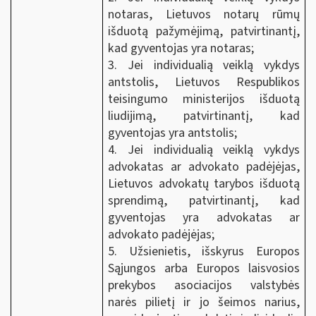
notaras, Lietuvos notarų rūmų
išduotą pažymėjimą, patvirtinantį,
kad gyventojas yra notaras;
3. Jei individualią veiklą vykdys
antstolis, Lietuvos Respublikos
teisingumo ministerijos išduotą
liudijimą, patvirtinantį, kad
gyventojas yra antstolis;
4. Jei individualią veiklą vykdys
advokatas ar advokato padėjėjas,
Lietuvos advokatų tarybos išduotą
sprendimą, patvirtinantį, kad
gyventojas yra advokatas ar
advokato padėjėjas;
5. Užsienietis, išskyrus Europos
Sąjungos arba Europos laisvosios
prekybos asociacijos valstybės
narės pilietį ir jo šeimos narius,