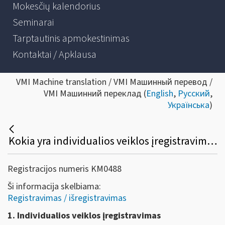
Mokesčių kalendorius
Seminarai
Tarptautinis apmokestinimas
Kontaktai / Apklausa
VMI Machine translation / VMI Машинный перевод /
VMI Машинний переклад (
English
,
Русский
,
Українська
)
Kokia yra individualios veiklos įregistravimo ir individualios veiklos pažymos išdavimo tvarka?
Registracijos numeris KM0488
Ši informacija skelbiama:
Registravimas / išregistravimas
1. Individualios veiklos įregistravimas