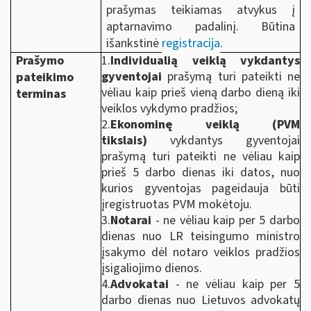
prašymas teikiamas atvykus į
aptarnavimo padalinį. Būtina
išankstinė
registracija
.
Prašymo
1.
Individualią veiklą vykdantys
gyventojai
prašymą turi pateikti ne
pateikimo
vėliau kaip prieš vieną darbo dieną iki
terminas
veiklos vykdymo pradžios;
2.
Ekonominę veiklą (PVM
tikslais)
vykdantys gyventojai
prašymą turi pateikti ne vėliau kaip
prieš 5 darbo dienas iki datos, nuo
kurios gyventojas pageidauja būti
įregistruotas PVM mokėtoju.
3.
Notarai
- ne vėliau kaip per 5 darbo
dienas nuo LR teisingumo ministro
įsakymo dėl notaro veiklos pradžios
įsigaliojimo dienos.
4.
Advokatai
- ne vėliau kaip per 5
darbo dienas nuo Lietuvos advokatų