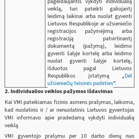
pageidaujantis vykdyti individualią
veiklą, turi pateikti galiojantį
leidimą laikinai arba nuolat gyventi
Lietuvos Respublikoje ar užsieniečio
registracijos pažymėjimą arba
registraciją patvirtinantį
dokumentą (pažymą), leidimo
gyventi šalyje kortelę arba leidimo
nuolat gyventi šalyje kortelę,
išduotus pagal Lietuvos
Respublikos įstatymą „
Dėl
užsieniečių teisinės padėties
“.
2. Individualios veiklos pažymos išdavimas
Kai VMI pateikiamas fizinio asmens prašymas, laikoma,
kad nuolatinis ir / ar nenuolatinis Lietuvos gyventojas
VMI informavo apie pradedamą vykdyti individualią
veiklą.
VMI gyventojo prašymu per 10 darbo dienų nuo