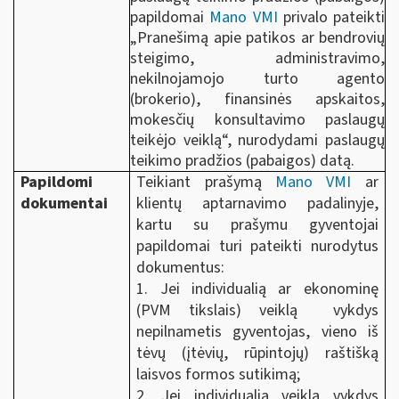
papildomai
Mano VMI
privalo pateikti
„Pranešimą apie patikos ar bendrovių
steigimo, administravimo,
nekilnojamojo turto agento
(brokerio), finansinės apskaitos,
mokesčių konsultavimo paslaugų
teikėjo veiklą“, nurodydami paslaugų
teikimo pradžios (pabaigos) datą.
Papildomi
Teikiant prašymą
Mano VMI
ar
dokumentai
klientų aptarnavimo padalinyje,
kartu su prašymu gyventojai
papildomai turi pateikti nurodytus
dokumentus:
1. Jei individualią ar ekonominę
(PVM tikslais) veiklą vykdys
nepilnametis gyventojas, vieno iš
tėvų (įtėvių, rūpintojų) raštišką
laisvos formos sutikimą;
2. Jei individualią veiklą vykdys