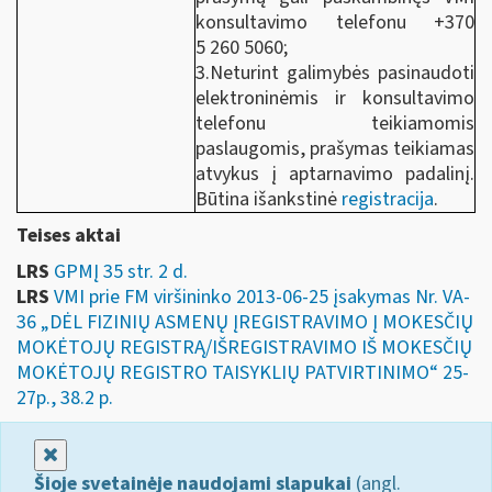
konsultavimo telefonu +370
5 260 5060;
3.Neturint galimybės pasinaudoti
elektroninėmis ir konsultavimo
telefonu teikiamomis
paslaugomis, prašymas teikiamas
atvykus į aptarnavimo padalinį.
Būtina išankstinė
registracija
.
Teises aktai
LRS
GPMĮ 35 str. 2 d.
LRS
VMI prie FM viršininko 2013-06-25 įsakymas Nr. VA-
36 „DĖL FIZINIŲ ASMENŲ ĮREGISTRAVIMO Į MOKESČIŲ
MOKĖTOJŲ REGISTRĄ/IŠREGISTRAVIMO IŠ MOKESČIŲ
MOKĖTOJŲ REGISTRO TAISYKLIŲ PATVIRTINIMO“ 25-
27p., 38.2 p.
Uždaryti
Šioje svetainėje naudojami slapukai
(angl.