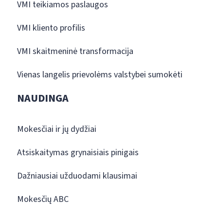
VMI teikiamos paslaugos
VMI kliento profilis
VMI skaitmeninė transformacija
Vienas langelis prievolėms valstybei sumokėti
NAUDINGA
Mokesčiai ir jų dydžiai
Atsiskaitymas grynaisiais pinigais
Dažniausiai užduodami klausimai
Mokesčių ABC