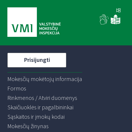
Prisijungti
Mokesčių mokėtojų informacija
Formos
Rinkmenos / Atviri duomenys
Skaičiuoklės ir pagalbininkai
Sąskaitos ir įmokų kodai
Mokesčių žinynas