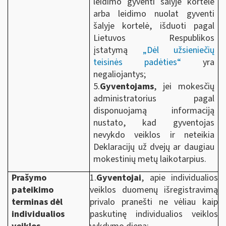
leidimo gyventi šalyje kortelė
arba leidimo nuolat gyventi
šalyje kortelė, išduoti pagal
Lietuvos Respublikos
įstatymą
„Dėl užsieniečių
teisinės padėties“
yra
negaliojantys;
5.
Gyventojams
, jei mokesčių
administratorius pagal
disponuojamą informaciją
nustato, kad gyventojas
nevykdo veiklos ir neteikia
Deklaracijų už dvejų ar daugiau
mokestinių metų laikotarpius.
Prašymo
1.
Gyventojai
, apie individualios
pateikimo
veiklos duomenų išregistravimą
terminas dėl
privalo pranešti ne vėliau kaip
individualios
paskutinę individualios veiklos