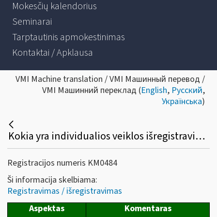
Mokesčių kalendorius
Seminarai
Tarptautinis apmokestinimas
Kontaktai / Apklausa
VMI Machine translation / VMI Машинный перевод /
VMI Машинний переклад (
English
,
Русский
,
Українська
)
Kokia yra individualios veiklos išregistravimo tvarka?
Registracijos numeris KM0484
Ši informacija skelbiama:
Registravimas / išregistravimas
Aspektas
Komentaras