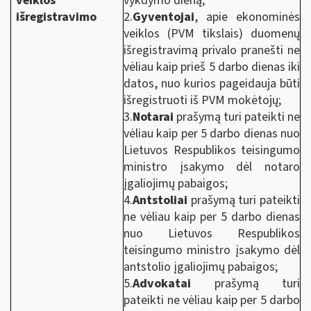
veiklos
vykdymo dieną;
išregistravimo
2.
Gyventojai
, apie ekonominės
veiklos (PVM tikslais) duomenų
išregistravimą privalo pranešti ne
vėliau kaip prieš 5 darbo dienas iki
datos, nuo kurios pageidauja būti
išregistruoti iš PVM mokėtojų;
3.
Notarai
prašymą turi pateikti ne
vėliau kaip per 5 darbo dienas nuo
Lietuvos Respublikos teisingumo
ministro įsakymo dėl notaro
įgaliojimų pabaigos;
4.
Antstoliai
prašymą turi pateikti
ne vėliau kaip per 5 darbo dienas
nuo Lietuvos Respublikos
teisingumo ministro įsakymo dėl
antstolio įgaliojimų pabaigos;
5.
Advokatai
prašymą turi
pateikti ne vėliau kaip per 5 darbo