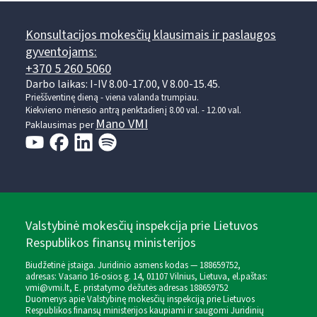
Konsultacijos mokesčių klausimais ir paslaugos
gyventojams:
+370 5 260 5060
Darbo laikas: I-IV 8.00-17.00, V 8.00-15.45.
Prieššventinę dieną - viena valanda trumpiau.
Kiekvieno mėnesio antrą penktadienį 8.00 val. - 12.00 val.
Mano VMI
Paklausimas per
Valstybinė mokesčių inspekcija prie Lietuvos
Respublikos finansų ministerijos
Biudžetinė įstaiga. Juridinio asmens kodas — 188659752,
adresas: Vasario 16-osios g. 14, 01107 Vilnius, Lietuva, el.paštas:
vmi@vmi.lt
, E. pristatymo dėžutės adresas 188659752
Duomenys apie Valstybinę mokesčių inspekciją prie Lietuvos
Respublikos finansų ministerijos kaupiami ir saugomi Juridinių