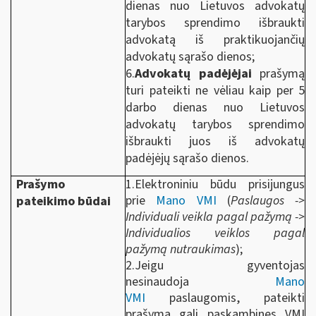
dienas nuo Lietuvos advokatų
tarybos sprendimo išbraukti
advokatą iš praktikuojančių
advokatų sąrašo dienos;
6.
Advokatų padėjėjai
prašymą
turi pateikti ne vėliau kaip per 5
darbo dienas nuo Lietuvos
advokatų tarybos sprendimo
išbraukti juos iš advokatų
padėjėjų sąrašo dienos.
Prašymo
1.Elektroniniu būdu prisijungus
prie
Mano VMI
(
Paslaugos ->
pateikimo būdai
Individuali veikla pagal pažymą ->
Individualios veiklos pagal
pažymą nutraukimas
);
2.Jeigu gyventojas
nesinaudoja
Mano
VMI
paslaugomis, pateikti
prašymą gali paskambinęs VMI