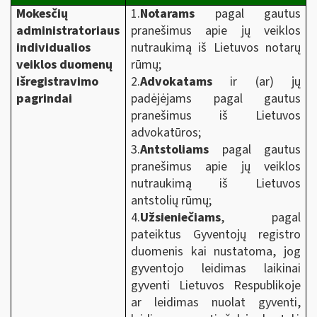
Mokesčių
1.
Notarams
pagal gautus
administratoriaus
pranešimus apie jų veiklos
individualios
nutraukimą iš Lietuvos notarų
veiklos duomenų
rūmų;
išregistravimo
2.
Advokatams
ir (ar) jų
pagrindai
padėjėjams pagal gautus
pranešimus iš Lietuvos
advokatūros;
3.
Antstoliams
pagal gautus
pranešimus apie jų veiklos
nutraukimą iš Lietuvos
antstolių rūmų;
4.
Užsieniečiams
, pagal
pateiktus Gyventojų registro
duomenis kai nustatoma, jog
gyventojo leidimas laikinai
gyventi Lietuvos Respublikoje
ar leidimas nuolat gyventi,