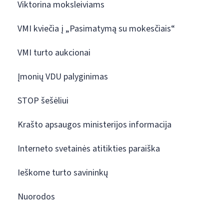
Viktorina moksleiviams
VMI kviečia į „Pasimatymą su mokesčiais“
VMI turto aukcionai
Įmonių VDU palyginimas
STOP šešėliui
Krašto apsaugos ministerijos informacija
Interneto svetainės atitikties paraiška
Ieškome turto savininkų
Nuorodos