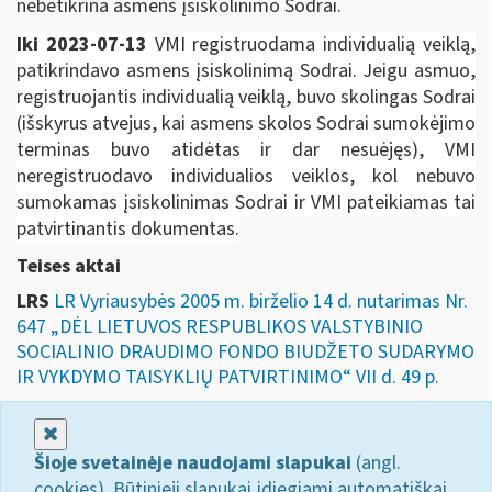
nebetikrina asmens įsiskolinimo Sodrai.
Iki 2023-07-13
VMI registruodama individualią veiklą,
patikrindavo asmens įsiskolinimą Sodrai. Jeigu asmuo,
registruojantis individualią veiklą, buvo skolingas Sodrai
(išskyrus atvejus, kai asmens skolos Sodrai sumokėjimo
terminas buvo atidėtas ir dar nesuėjęs), VMI
neregistruodavo individualios veiklos, kol nebuvo
sumokamas įsiskolinimas Sodrai ir VMI pateikiamas tai
patvirtinantis dokumentas.
Teises aktai
LRS
LR Vyriausybės 2005 m. birželio 14 d. nutarimas Nr.
647 „DĖL LIETUVOS RESPUBLIKOS VALSTYBINIO
SOCIALINIO DRAUDIMO FONDO BIUDŽETO SUDARYMO
IR VYKDYMO TAISYKLIŲ PATVIRTINIMO“ VII d. 49 p.
Uždaryti
Šioje svetainėje naudojami slapukai
(angl.
cookies). Būtinieji slapukai įdiegiami automatiškai