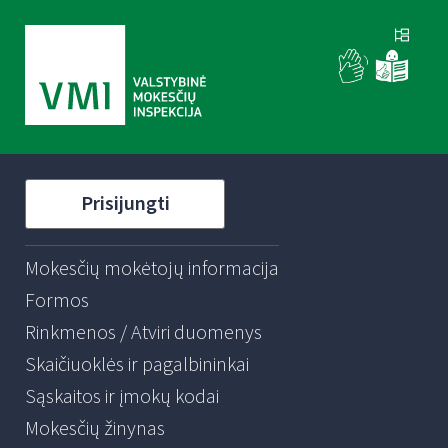
Prisijungti
Mokesčių mokėtojų informacija
Formos
Rinkmenos / Atviri duomenys
Skaičiuoklės ir pagalbininkai
Sąskaitos ir įmokų kodai
Mokesčių žinynas