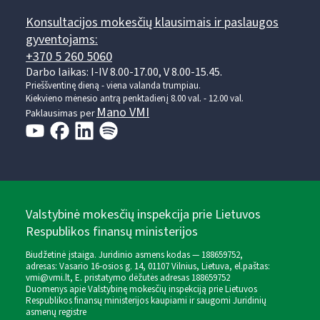
Konsultacijos mokesčių klausimais ir paslaugos
gyventojams:
+370 5 260 5060
Darbo laikas: I-IV 8.00-17.00, V 8.00-15.45.
Prieššventinę dieną - viena valanda trumpiau.
Kiekvieno mėnesio antrą penktadienį 8.00 val. - 12.00 val.
Mano VMI
Paklausimas per
Valstybinė mokesčių inspekcija prie Lietuvos
Respublikos finansų ministerijos
Biudžetinė įstaiga. Juridinio asmens kodas — 188659752,
adresas: Vasario 16-osios g. 14, 01107 Vilnius, Lietuva, el.paštas:
vmi@vmi.lt
, E. pristatymo dėžutės adresas 188659752
Duomenys apie Valstybinę mokesčių inspekciją prie Lietuvos
Respublikos finansų ministerijos kaupiami ir saugomi Juridinių
asmenų registre