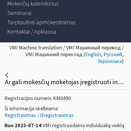
Mokesčių kalendorius
Seminarai
Tarptautinis apmokestinimas
Kontaktai / Apklausa
VMI Machine translation / VMI Машинный перевод /
VMI Машинний переклад (
English
,
Русский
,
Українська
)
Ar gali mokesčių mokėtojas įregistruoti individualią veiklą, jei yra skolingas Sodrai?
Registracijos numeris KM0490
Ši informacija skelbiama:
Registravimas / išregistravimas
Nuo 2023-07-14
VMI registruodama individualią veiklą