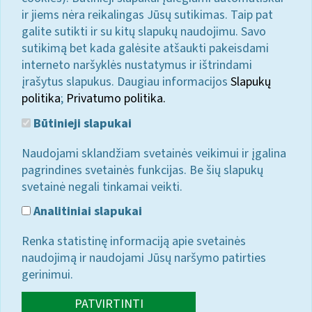
ir jiems nėra reikalingas Jūsų sutikimas. Taip pat
galite sutikti ir su kitų slapukų naudojimu. Savo
sutikimą bet kada galėsite atšaukti pakeisdami
interneto naršyklės nustatymus ir ištrindami
įrašytus slapukus. Daugiau informacijos
Slapukų
politika
;
Privatumo politika.
Būtinieji slapukai
Naudojami sklandžiam svetainės veikimui ir įgalina
pagrindines svetainės funkcijas. Be šių slapukų
svetainė negali tinkamai veikti.
Analitiniai slapukai
Renka statistinę informaciją apie svetainės
naudojimą ir naudojami Jūsų naršymo patirties
gerinimui.
PATVIRTINTI