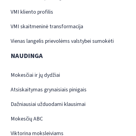
VMI kliento profilis
VMI skaitmeninė transformacija
Vienas langelis prievolėms valstybei sumokėti
NAUDINGA
Mokesčiai ir jų dydžiai
Atsiskaitymas grynaisiais pinigais
Dažniausiai užduodami klausimai
Mokesčių ABC
Viktorina moksleiviams