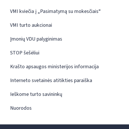
VMI kviečia į „Pasimatymą su mokesčiais“
VMI turto aukcionai
Įmonių VDU palyginimas
STOP šešėliui
Krašto apsaugos ministerijos informacija
Interneto svetainės atitikties paraiška
Ieškome turto savininkų
Nuorodos