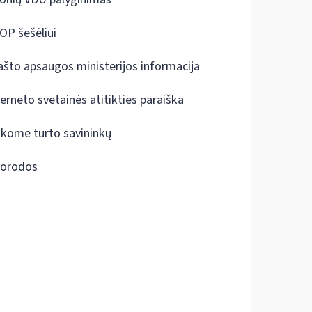
OP šešėliui
ašto apsaugos ministerijos informacija
terneto svetainės atitikties paraiška
škome turto savininkų
orodos