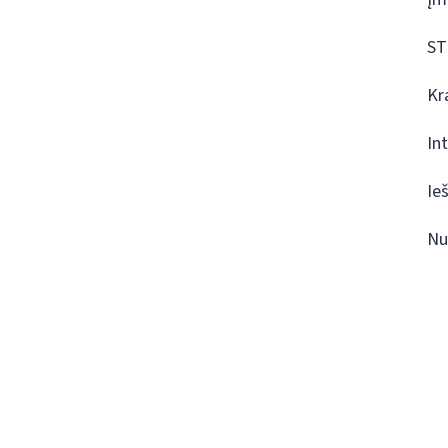
ST
Kr
In
Ie
Nu