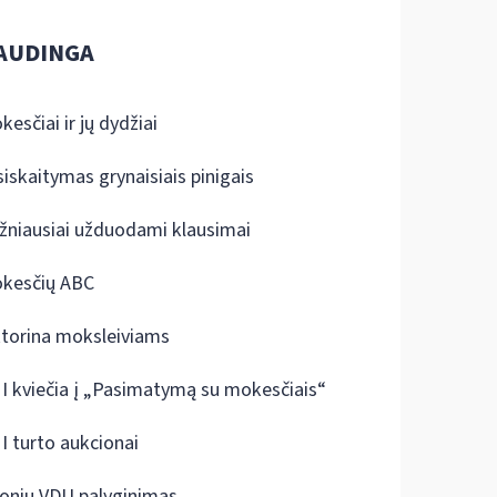
AUDINGA
kesčiai ir jų dydžiai
siskaitymas grynaisiais pinigais
žniausiai užduodami klausimai
kesčių ABC
ktorina moksleiviams
I kviečia į „Pasimatymą su mokesčiais“
I turto aukcionai
onių VDU palyginimas