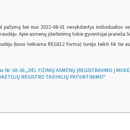
gal pažymą bei nuo 2022-08-01 nevykdantys individualios vei
draudėju. Apie asmenų įdarbinimą tokie gyventojai praneša S
udėju (buvo teikiama REG812 forma) turėjo teikti tik tie a
kymas Nr. VA-36 „DĖL FIZINIŲ ASMENŲ ĮREGISTRAVIMO Į M
OKĖTOJŲ REGISTRO TAISYKLIŲ PATVIRTINIMO“