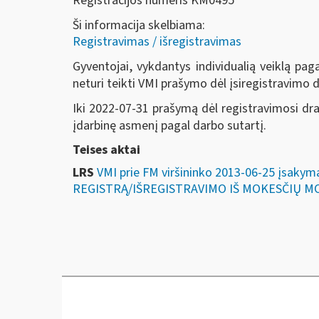
Registracijos numeris KM0495
Ši informacija skelbiama:
Registravimas / išregistravimas
Gyventojai, vykdantys individualią veiklą pa
neturi teikti VMI prašymo dėl įsiregistravimo 
Iki 2022-07-31 prašymą dėl registravimosi dra
įdarbinę asmenį pagal darbo sutartį.
Teises aktai
LRS
VMI prie FM viršininko 2013-06-25 įsa
REGISTRĄ/IŠREGISTRAVIMO IŠ MOKESČIŲ M