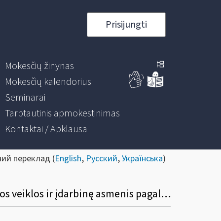
Prisijungti
Mokesčių žinynas
Mokesčių kalendorius
Seminarai
Tarptautinis apmokestinimas
Kontaktai / Apklausa
ний переклад (
English
,
Русский
,
Українська
)
Ar gyventojai, vykdantys individualią veiklą pagal pažymą bei nevykdantys individualios veiklos ir įdarbinę asmenis pagal darbo sutartį, turi teikti VMI prašymą dėl įsiregistravimo draudėju?