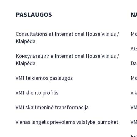
PASLAUGOS
N
Consultations at International House Vilnius /
Mo
Klaipėda
At
Консультации в International House Vilnius /
Klaipėda
Da
VMI teikiamos paslaugos
Mo
VMI kliento profilis
Vi
VMI skaitmeninė transformacija
VM
Vienas langelis prievolėms valstybei sumokėti
VM
Įm