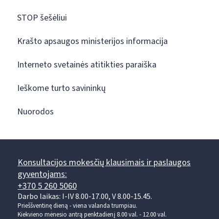
STOP šešėliui
Krašto apsaugos ministerijos informacija
Interneto svetainės atitikties paraiška
Ieškome turto savininkų
Nuorodos
Konsultacijos mokesčių klausimais ir paslaugos
gyventojams:
+370 5 260 5060
Darbo laikas: I-IV 8.00-17.00, V 8.00-15.45.
Prieššventinę dieną - viena valanda trumpiau.
Kiekvieno mėnesio antrą penktadienį 8.00 val. - 12.00 val.