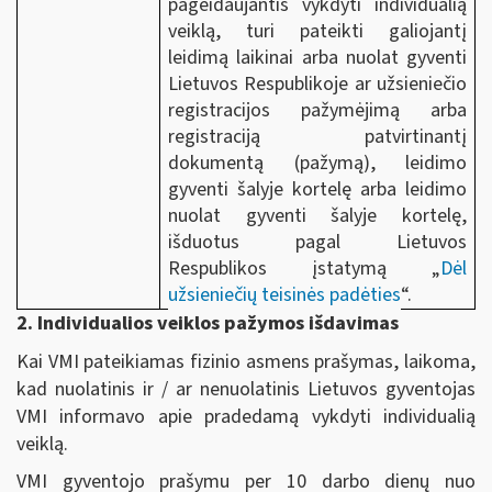
pageidaujantis vykdyti individualią
veiklą, turi pateikti galiojantį
leidimą laikinai arba nuolat gyventi
Lietuvos Respublikoje ar užsieniečio
registracijos pažymėjimą arba
registraciją patvirtinantį
dokumentą (pažymą), leidimo
gyventi šalyje kortelę arba leidimo
nuolat gyventi šalyje kortelę,
išduotus pagal Lietuvos
Respublikos įstatymą „
Dėl
užsieniečių teisinės padėties
“.
2. Individualios veiklos pažymos išdavimas
Kai VMI pateikiamas fizinio asmens prašymas, laikoma,
kad nuolatinis ir / ar nenuolatinis Lietuvos gyventojas
VMI informavo apie pradedamą vykdyti individualią
veiklą.
VMI gyventojo prašymu per 10 darbo dienų nuo