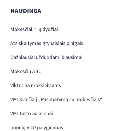
NAUDINGA
Mokesčiai ir jų dydžiai
Atsiskaitymas grynaisiais pinigais
Dažniausiai užduodami klausimai
Mokesčių ABC
Viktorina moksleiviams
VMI kviečia į „Pasimatymą su mokesčiais“
VMI turto aukcionai
Įmonių VDU palyginimas