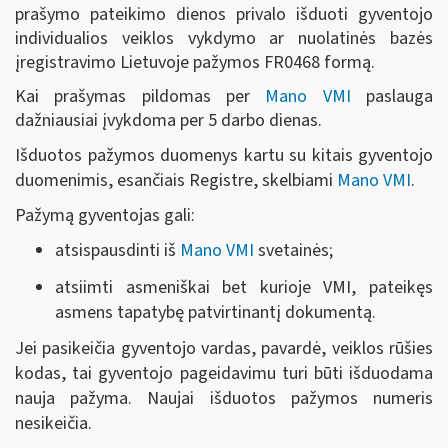
prašymo pateikimo dienos privalo išduoti gyventojo
individualios veiklos vykdymo ar nuolatinės bazės
įregistravimo Lietuvoje pažymos FR0468 formą.
Kai prašymas pildomas per
Mano VMI
paslauga
dažniausiai įvykdoma per 5 darbo dienas.
Išduotos pažymos duomenys kartu su kitais gyventojo
duomenimis, esančiais Registre, skelbiami
Mano VMI
.
Pažymą gyventojas gali:
atsispausdinti iš
Mano VMI
svetainės;
atsiimti asmeniškai bet kurioje VMI, pateikęs
asmens tapatybę patvirtinantį dokumentą.
Jei pasikeičia gyventojo vardas, pavardė, veiklos rūšies
kodas, tai gyventojo pageidavimu turi būti išduodama
nauja pažyma. Naujai išduotos pažymos numeris
nesikeičia.