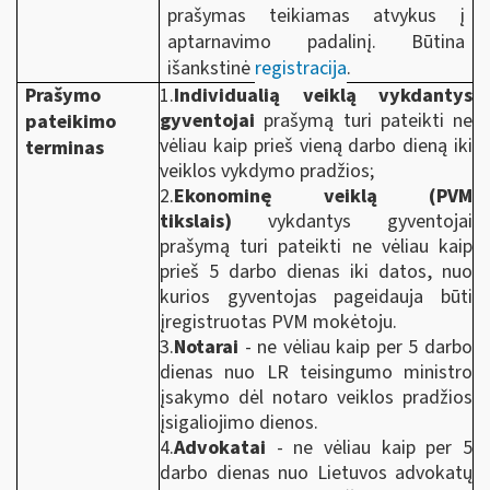
prašymas teikiamas atvykus į
aptarnavimo padalinį. Būtina
išankstinė
registracija
.
Prašymo
1.
Individualią veiklą vykdantys
gyventojai
prašymą turi pateikti ne
pateikimo
vėliau kaip prieš vieną darbo dieną iki
terminas
veiklos vykdymo pradžios;
2.
Ekonominę veiklą (PVM
tikslais)
vykdantys gyventojai
prašymą turi pateikti ne vėliau kaip
prieš 5 darbo dienas iki datos, nuo
kurios gyventojas pageidauja būti
įregistruotas PVM mokėtoju.
3.
Notarai
- ne vėliau kaip per 5 darbo
dienas nuo LR teisingumo ministro
įsakymo dėl notaro veiklos pradžios
įsigaliojimo dienos.
4.
Advokatai
- ne vėliau kaip per 5
darbo dienas nuo Lietuvos advokatų