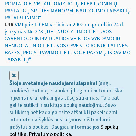
PORTALO E. VMI AUTORIZUOTŲ ELEKTRONINIŲ
PASLAUGŲ SRITIES MANO VMI NAUDOJIMO TAISYKLIŲ
PATVIRTINIMO“
LRS
VMI prie LR FM viršininko 2002 m. gruodžio 24 d.
įsakymas Nr. 373 „DĖL NUOLATINIO LIETUVOS
GYVENTOJO INDIVIDUALIOS VEIKLOS VYKDYMO IR
NENUOLATINIO LIETUVOS GYVENTOJO NUOLATINĖS
BAZĖS ĮREGISTRAVIMO LIETUVOJE PAŽYMŲ IŠDAVIMO
TAISYKLIŲ“
Uždaryti
Šioje svetainėje naudojami slapukai
(angl.
cookies). Būtinieji slapukai įdiegiami automatiškai
ir jiems nėra reikalingas Jūsų sutikimas. Taip pat
galite sutikti ir su kitų slapukų naudojimu. Savo
sutikimą bet kada galėsite atšaukti pakeisdami
interneto naršyklės nustatymus ir ištrindami
įrašytus slapukus. Daugiau informacijos
Slapukų
politika
;
Privatumo politika.