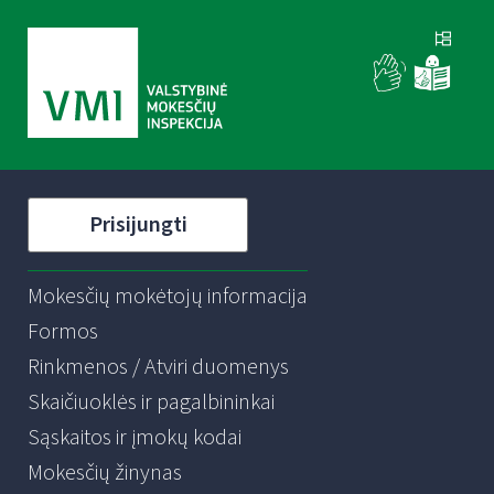
Prisijungti
Mokesčių mokėtojų informacija
Formos
Rinkmenos / Atviri duomenys
Skaičiuoklės ir pagalbininkai
Sąskaitos ir įmokų kodai
Mokesčių žinynas