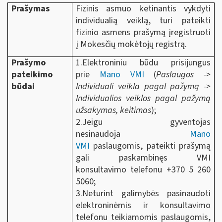
Prašymas
Fizinis asmuo ketinantis vykdyti
individualią veiklą, turi pateikti
fizinio asmens prašymą įregistruoti
į Mokesčių mokėtojų registrą.
Prašymo
1.Elektroniniu būdu prisijungus
pateikimo
prie
Mano VMI
(
Paslaugos ->
būdai
Individuali veikla pagal pažymą ->
Individualios veiklos pagal pažymą
užsakymas, keitimas
);
2.Jeigu gyventojas
nesinaudoja
Mano
VMI
paslaugomis, pateikti prašymą
gali paskambinęs VMI
konsultavimo telefonu +370 5 260
5060;
3.Neturint galimybės pasinaudoti
elektroninėmis ir konsultavimo
telefonu teikiamomis paslaugomis,