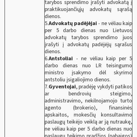
tarybos sprendimo įrašyti advokatą į
praktikuojančiųjų advokatų sąrašą
dienos.
5.
Advokatų padėjėjai
- ne vėliau kaip
per 5 darbo dienas nuo Lietuvos
advokatų tarybos sprendimo juos
įrašyti į advokatų padėjėjų sąrašus
dienos.
6.
Antstoliai
- ne vėliau kaip per 5
darbo dienas nuo LR teisingumo
ministro įsakymo dėl skyrimo
antstoliu įsigaliojimo dienos.
7.
Gyventojai
, pradėję vykdyti patikos
ar bendrovių steigimo,
administravimo, nekilnojamojo turto
agento (brokerio), finansinės
apskaitos, mokesčių konsultavimo
paslaugų teikėjo veiklą ar ją nutraukę,
ne vėliau kaip per 5 darbo dienas nuo
paslaugų teikimo pradžios (pabaigos)