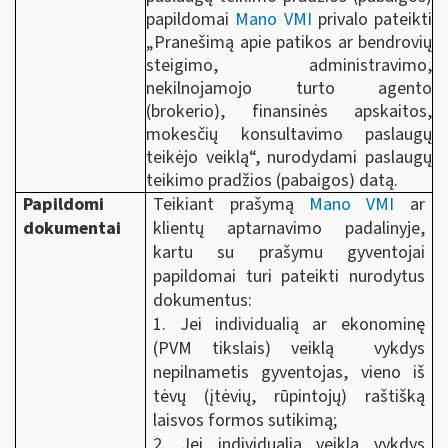
papildomai
Mano VMI
privalo pateikti
„Pranešimą apie patikos ar bendrovių
steigimo, administravimo,
nekilnojamojo turto agento
(brokerio), finansinės apskaitos,
mokesčių konsultavimo paslaugų
teikėjo veiklą“, nurodydami paslaugų
teikimo pradžios (pabaigos) datą.
Papildomi
Teikiant prašymą
Mano VMI
ar
dokumentai
klientų aptarnavimo padalinyje,
kartu su prašymu gyventojai
papildomai turi pateikti nurodytus
dokumentus:
1. Jei individualią ar ekonominę
(PVM tikslais) veiklą vykdys
nepilnametis gyventojas, vieno iš
tėvų (įtėvių, rūpintojų) raštišką
laisvos formos sutikimą;
2. Jei individualią veiklą vykdys