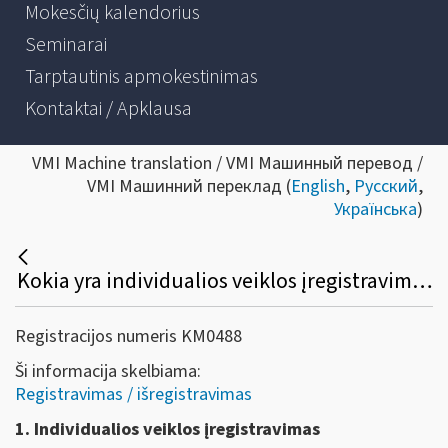
Mokesčių kalendorius
Seminarai
Tarptautinis apmokestinimas
Kontaktai / Apklausa
VMI Machine translation / VMI Машинный перевод /
VMI Машинний переклад (
English
,
Русский
,
Українська
)
Kokia yra individualios veiklos įregistravimo ir individualios veiklos pažymos išdavimo tvarka?
Registracijos numeris KM0488
Ši informacija skelbiama:
Registravimas / išregistravimas
1. Individualios veiklos įregistravimas