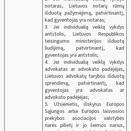
notaras, Lietuvos notarų rūmų
išduotą pažymėjimą, patvirtinantį,
kad gyventojas yra notaras;
3. Jei individualią veiklą vykdys
antstolis, Lietuvos Respublikos
teisingumo ministerijos išduotą
liudijimą, patvirtinantį, kad
gyventojas yra antstolis;
4. Jei individualią veiklą vykdys
advokatas ar advokato padėjėjas,
Lietuvos advokatų tarybos išduotą
sprendimą, patvirtinantį, kad
gyventojas yra advokatas ar
advokato padėjėjas;
5. Užsienietis, išskyrus Europos
Sąjungos arba Europos laisvosios
prekybos asociacijos valstybės
narės pilietį ir jo šeimos narius,