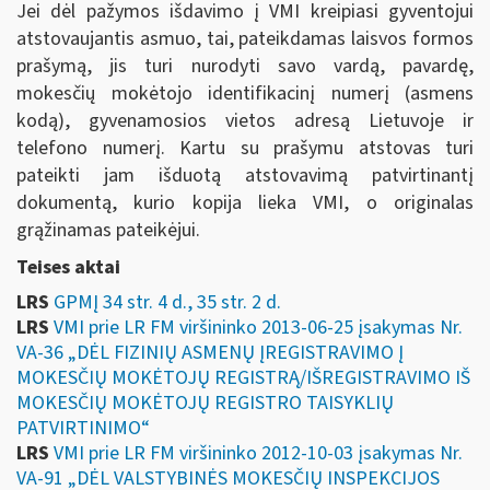
Jei dėl pažymos išdavimo į VMI kreipiasi gyventojui
atstovaujantis asmuo, tai, pateikdamas laisvos formos
prašymą, jis turi nurodyti savo vardą, pavardę,
mokesčių mokėtojo identifikacinį numerį (asmens
kodą), gyvenamosios vietos adresą Lietuvoje ir
telefono numerį. Kartu su prašymu atstovas turi
pateikti jam išduotą atstovavimą patvirtinantį
dokumentą, kurio kopija lieka VMI, o originalas
grąžinamas pateikėjui.
Teises aktai
LRS
GPMĮ 34 str. 4 d., 35 str. 2 d.
LRS
VMI prie LR FM viršininko 2013-06-25 įsakymas Nr.
VA-36 „DĖL FIZINIŲ ASMENŲ ĮREGISTRAVIMO Į
MOKESČIŲ MOKĖTOJŲ REGISTRĄ/IŠREGISTRAVIMO IŠ
MOKESČIŲ MOKĖTOJŲ REGISTRO TAISYKLIŲ
PATVIRTINIMO“
LRS
VMI prie LR FM viršininko 2012-10-03 įsakymas Nr.
VA-91 „DĖL VALSTYBINĖS MOKESČIŲ INSPEKCIJOS