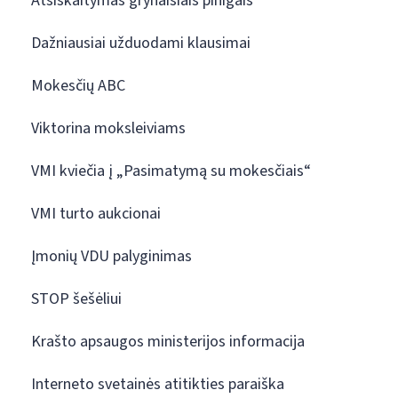
Atsiskaitymas grynaisiais pinigais
Dažniausiai užduodami klausimai
Mokesčių ABC
Viktorina moksleiviams
VMI kviečia į „Pasimatymą su mokesčiais“
VMI turto aukcionai
Įmonių VDU palyginimas
STOP šešėliui
Krašto apsaugos ministerijos informacija
Interneto svetainės atitikties paraiška