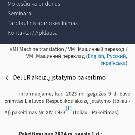
Mokesčių kalendorius
Seminarai
Tarptautinis apmokestinimas
Kontaktai / Apklausa
VMI Machine translation / VMI Машинный перевод /
VMI Машинний переклад (
English
,
Русский
,
Українська
)
Dėl LR akcizų įstatymo pakeitimo
Informuojame, kad 2023 m. gegužės 9 d. buvo
priimtas Lietuvos Respublikos akcizų įstatymo (toliau -
[1]
AĮ) pakeitimas Nr. XIV-1933
(toliau - Pakeitimas).
Pakeitimu nuo 2024 m. sausio 1 d.: