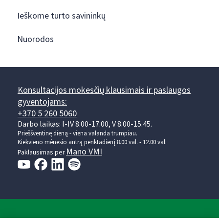
Ieškome turto savininkų
Nuorodos
Konsultacijos mokesčių klausimais ir paslaugos
gyventojams:
+370 5 260 5060
Darbo laikas: I-IV 8.00-17.00, V 8.00-15.45.
Prieššventinę dieną - viena valanda trumpiau.
Kiekvieno mėnesio antrą penktadienį 8.00 val. - 12.00 val.
Mano VMI
Paklausimas per