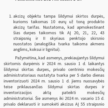
akcizų objektu tampa šildymui skirtos durpės,
kurioms taikomas 10 eurų už toną produkto
akcizų tarifas. Nustatoma, kad apmokestinant
šias durpes taikomos tik AĮ 20, 21, 22, 43
straipsnių ir II skyriaus penktojo skirsnio
nuostatos (analogiška tvarka taikoma akmens
anglims, koksui ir lignitui).
Pažymėtina, kad asmenys, prekiaujantys šildymui
skirtomis durpėmis ir 2024 m. sausio 1 d. laikantys
šildymui skirtas durpes, privalo centrinio mokesčių
administratoriaus nustatyta tvarka per 5 darbo dienas
inventorizuoti 2024 m. sausio 1 d. jiems nuosavybės
teise priklausančias šildymui skirtas durpes ir
inventorizacijos aktą pateikti mokesčių
administratoriui. Šie asmenys iki 2024 m. vasario 15 d.
privalo deklaruoti ir sumokėti akcizus AĮ 55 straipsnio