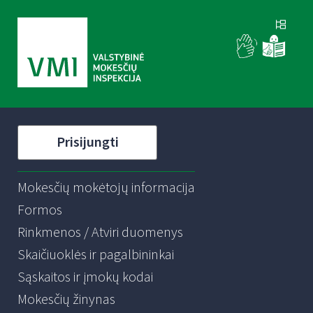
Prisijungti
Mokesčių mokėtojų informacija
Formos
Rinkmenos / Atviri duomenys
Skaičiuoklės ir pagalbininkai
Sąskaitos ir įmokų kodai
Mokesčių žinynas