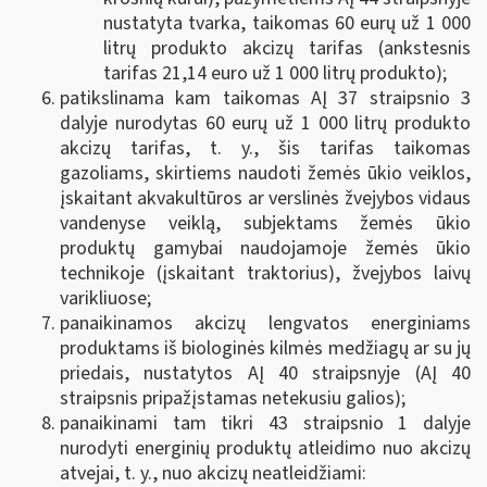
nustatyta tvarka, taikomas 60 eurų už 1 000
litrų produkto akcizų tarifas (ankstesnis
tarifas 21,14 euro už 1 000 litrų produkto);
patikslinama kam taikomas AĮ 37 straipsnio 3
dalyje nurodytas 60 eurų už 1 000 litrų produkto
akcizų tarifas, t. y., šis tarifas taikomas
gazoliams, skirtiems naudoti žemės ūkio veiklos,
įskaitant akvakultūros ar verslinės žvejybos vidaus
vandenyse veiklą, subjektams žemės ūkio
produktų gamybai naudojamoje žemės ūkio
technikoje (įskaitant traktorius), žvejybos laivų
varikliuose;
panaikinamos akcizų lengvatos energiniams
produktams iš biologinės kilmės medžiagų ar su jų
priedais, nustatytos AĮ 40 straipsnyje (AĮ 40
straipsnis pripažįstamas netekusiu galios);
panaikinami tam tikri 43 straipsnio 1 dalyje
nurodyti energinių produktų atleidimo nuo akcizų
atvejai, t. y., nuo akcizų neatleidžiami: