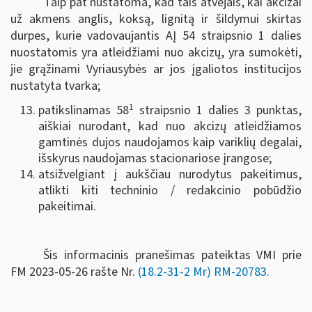
Taip pat nustatoma, kad tais atvejais, kai akcizai
už akmens anglis, koksą, lignitą ir šildymui skirtas
durpes, kurie vadovaujantis AĮ 54 straipsnio 1 dalies
nuostatomis yra atleidžiami nuo akcizų, yra sumokėti,
jie grąžinami Vyriausybės ar jos įgaliotos institucijos
nustatyta tvarka;
1
patikslinamas 58
straipsnio 1 dalies 3 punktas,
aiškiai nurodant, kad nuo akcizų atleidžiamos
gamtinės dujos naudojamos kaip variklių degalai,
išskyrus naudojamas stacionariose įrangose;
atsižvelgiant į aukščiau nurodytus pakeitimus,
atlikti kiti techninio / redakcinio pobūdžio
pakeitimai.
Šis informacinis pranešimas pateiktas VMI prie
FM
2023-05-26 rašte Nr.
(18.2-31-2 Mr) RM-20783
.