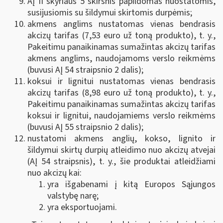
AĮ II skyriaus 5 skirsnis papildomas nuostatomis,
susijusiomis su šildymui skirtomis durpėmis;
akmens anglims nustatomas vienas bendrasis
akcizų tarifas (7,53 euro už toną produkto), t. y.,
Pakeitimu panaikinamas sumažintas akcizų tarifas
akmens anglims, naudojamoms verslo reikmėms
(buvusi AĮ 54 straipsnio 2 dalis);
koksui ir lignitui nustatomas vienas bendrasis
akcizų tarifas (8,98 euro už toną produkto), t. y.,
Pakeitimu panaikinamas sumažintas akcizų tarifas
koksui ir lignitui, naudojamiems verslo reikmėms
(buvusi AĮ 55 straipsnio 2 dalis);
nustatomi akmens anglių, kokso, lignito ir
šildymui skirtų durpių atleidimo nuo akcizų atvejai
(AĮ 54 straipsnis), t. y., šie produktai atleidžiami
nuo akcizų kai:
yra išgabenami į kitą Europos Sąjungos
valstybę narę;
yra eksportuojami.