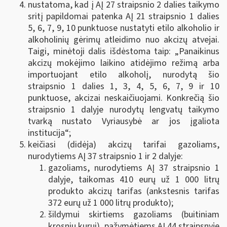
nustatoma, kad į AĮ 27 straipsnio 2 dalies taikymo
sritį papildomai patenka AĮ 21 straipsnio 1 dalies
5, 6, 7, 9, 10 punktuose nustatyti etilo alkoholio ir
alkoholinių gėrimų atleidimo nuo akcizų atvejai.
Taigi, minėtoji dalis išdėstoma taip: „Panaikinus
akcizų mokėjimo laikino atidėjimo režimą arba
importuojant etilo alkoholį, nurodytą šio
straipsnio 1 dalies 1, 3, 4, 5, 6, 7, 9
ir 10
punktuose, akcizai neskaičiuojami. Konkrečią šio
straipsnio 1 dalyje nurodytų lengvatų taikymo
tvarką nustato Vyriausybė ar jos įgaliota
institucija“;
keičiasi (didėja) akcizų tarifai gazoliams,
nurodytiems AĮ 37 straipsnio 1 ir 2 dalyje:
gazoliams, nurodytiems AĮ 37 straipsnio 1
dalyje, taikomas 410 eurų už 1 000 litrų
produkto akcizų tarifas (ankstesnis tarifas
372 eurų už 1 000 litrų produkto);
šildymui skirtiems gazoliams (buitiniam
krosnių kurui), pažymėtiems AĮ 44 straipsnyje