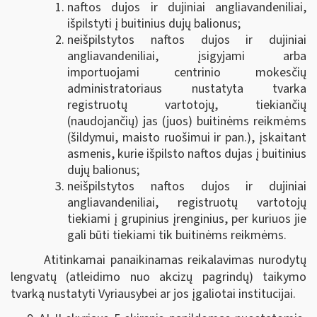
naftos dujos ir dujiniai angliavandeniliai,
išpilstyti į buitinius dujų balionus;
neišpilstytos naftos dujos ir dujiniai
angliavandeniliai, įsigyjami arba
importuojami centrinio mokesčių
administratoriaus nustatyta tvarka
registruotų vartotojų, tiekiančių
(naudojančių) jas (juos) buitinėms reikmėms
(šildymui, maisto ruošimui ir pan.), įskaitant
asmenis, kurie išpilsto naftos dujas į buitinius
dujų balionus;
neišpilstytos naftos dujos ir dujiniai
angliavandeniliai, registruotų vartotojų
tiekiami į grupinius įrenginius, per kuriuos jie
gali būti tiekiami tik buitinėms reikmėms.
Atitinkamai panaikinamas reikalavimas nurodytų
lengvatų (atleidimo nuo akcizų pagrindų) taikymo
tvarką nustatyti Vyriausybei ar jos įgaliotai institucijai.