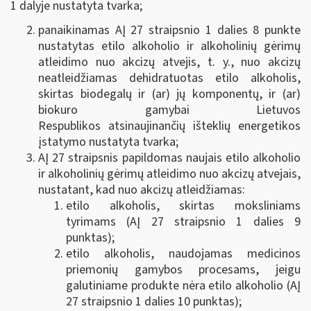
1 dalyje nustatyta tvarka;
panaikinamas AĮ 27 straipsnio 1 dalies 8 punkte
nustatytas etilo alkoholio ir alkoholinių gėrimų
atleidimo nuo akcizų atvejis, t. y., nuo akcizų
neatleidžiamas dehidratuotas etilo alkoholis,
skirtas biodegalų ir (ar) jų komponentų, ir (ar)
biokuro gamybai Lietuvos
Respublikos atsinaujinančių išteklių energetikos
įstatymo nustatyta tvarka;
AĮ 27 straipsnis papildomas naujais etilo alkoholio
ir alkoholinių gėrimų atleidimo nuo akcizų atvejais,
nustatant, kad nuo akcizų atleidžiamas:
etilo alkoholis, skirtas moksliniams
tyrimams (AĮ 27 straipsnio 1 dalies 9
punktas);
etilo alkoholis, naudojamas medicinos
priemonių gamybos procesams, jeigu
galutiniame produkte nėra etilo alkoholio (AĮ
27 straipsnio 1 dalies 10 punktas);