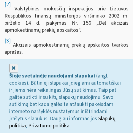
[2]
Valstybinės mokesčių inspekcijos prie Lietuvos
Respublikos finansų ministerijos viršininko 2002 m.
birželio 14 d. įsakymas Nr. 156 „Dėl akcizais
apmokestinamų prekių apskaitos“.
[3]
Akcizais apmokestinamų prekių apskaitos tvarkos
aprašas.
Uždaryti
Šioje svetainėje naudojami slapukai
(angl.
cookies). Būtinieji slapukai įdiegiami automatiškai
ir jiems nėra reikalingas Jūsų sutikimas. Taip pat
galite sutikti ir su kitų slapukų naudojimu. Savo
sutikimą bet kada galėsite atšaukti pakeisdami
interneto naršyklės nustatymus ir ištrindami
įrašytus slapukus. Daugiau informacijos
Slapukų
politika
;
Privatumo politika.