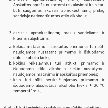
Apskaitos apraše nustatomi reikalavimai kaip turi
būti saugomas akcizais apmokestinamų prekių
sandėlyje nedenatūruotas etilo alkoholis;
akcizais apmokestinamų prekių sandėliams ir
kitiems subjektams:
kokios matavimo ir apskaitos priemonės turi būti
naudojamos nustatant priimamo ir išduodamo
etilo alkoholio kiekį;
kokius reikalavimus turi atitikti priimamo ir
išduodamo etilo alkoholio kiekio nustatymui
naudojamos matavimo ir apskaitos priemonės;
kaip turi būti perskaičiuojamas priimamo ir
išduodamo absoliutaus alkoholio kiekis + 20 ºC
temperatūroje;
4. atlikti kiti techninio / redakcinio pobūdžio pakeitimai.