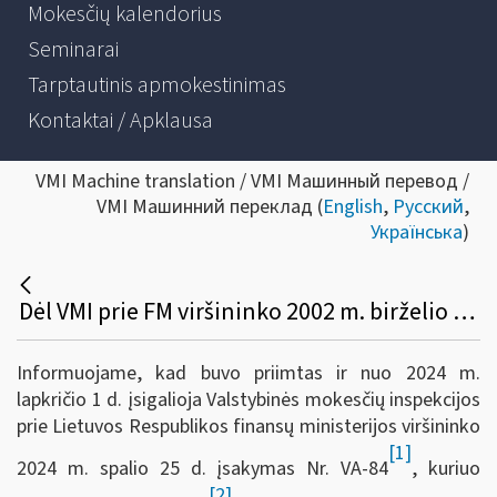
Mokesčių kalendorius
Seminarai
Tarptautinis apmokestinimas
Kontaktai / Apklausa
VMI Machine translation / VMI Машинный перевод /
VMI Машинний переклад (
English
,
Русский
,
Українська
)
Dėl VMI prie FM viršininko 2002 m. birželio 14 d. įsakymo Nr. 156 pakeitimo
Informuojame, kad buvo priimtas ir nuo 2024 m.
lapkričio 1 d. įsigalioja Valstybinės mokesčių inspekcijos
prie Lietuvos Respublikos finansų ministerijos viršininko
[1]
2024 m. spalio 25 d. įsakymas Nr. VA-84
, kuriuo
[2]