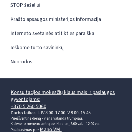
STOP šešėliui
Krašto apsaugos ministerijos informacija
Interneto svetainės atitikties paraiška
Ieškome turto savininkų
Nuorodos
Konsultacijos mokesčių klausimais ir paslaugos
gyventojams:
+370 5 260 5060
Darbo laikas: I-IV 8.00-17.00, V 8.00-15.45.
Prieššventinę dieną - viena valanda trumpiau.
Kiekvieno mėnesio antrą penktadienį 8.00 val. - 12.00 val.
Mano VMI
Paklausimas per