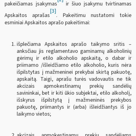
pakeičiamas įsakymas
ir šiuo įsakymu tvirtinamas
[3]
Apskaitos aprašas
. Pakeitimu nustatomi tokie
esminiai Apskaitos aprašo pakeitimai:
išplečiama Apskaitos aprašo taikymo sritis –
anksčiau jis reglamentavo gaminamų alkoholinių
gėrimų ir etilo alkoholio apskaitą, o dabar ir
priimamo /išleidžiamo etilo alkoholio, kuris nėra
išpilstytas į mažmeninei prekybai skirtą pakuotę,
apskaitą. Taigi, aprašu turės vadovautis ne tik
akcizais apmokestinamų prekių sandėlių
savininkai, bet ir kiti ūkio subjektai, etilo alkoholį,
išskyrus išpilstytą į mažmeninės prekybos
pakuotę, priimantys ir (arba) išleidžiantys iš jo
laikymo vietos;
akcizais apmokestinamų prekių sandėliams