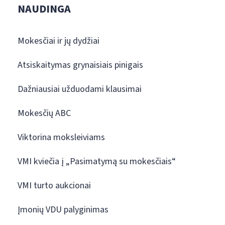
NAUDINGA
Mokesčiai ir jų dydžiai
Atsiskaitymas grynaisiais pinigais
Dažniausiai užduodami klausimai
Mokesčių ABC
Viktorina moksleiviams
VMI kviečia į „Pasimatymą su mokesčiais“
VMI turto aukcionai
Įmonių VDU palyginimas