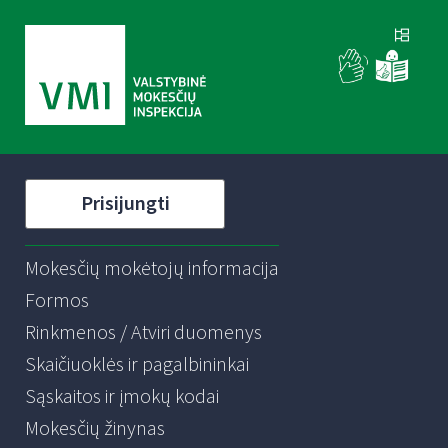
Prisijungti
Mokesčių mokėtojų informacija
Formos
Rinkmenos / Atviri duomenys
Skaičiuoklės ir pagalbininkai
Sąskaitos ir įmokų kodai
Mokesčių žinynas