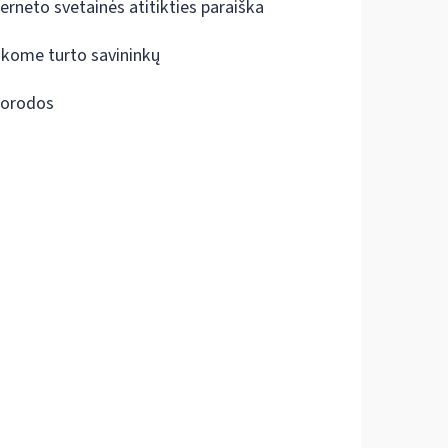
terneto svetainės atitikties paraiška
škome turto savininkų
orodos