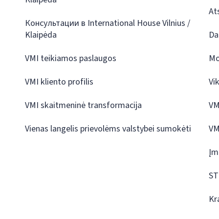
At
Консультации в International House Vilnius /
Klaipėda
Da
VMI teikiamos paslaugos
Mo
VMI kliento profilis
Vi
VMI skaitmeninė transformacija
VM
Vienas langelis prievolėms valstybei sumokėti
VM
Įm
ST
Kr