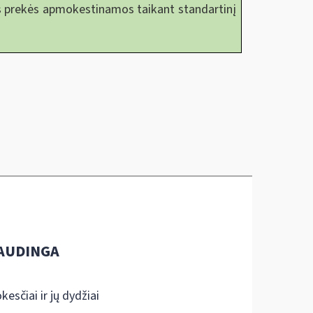
mos prekės apmokestinamos taikant standartinį
AUDINGA
kesčiai ir jų dydžiai