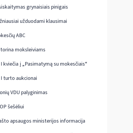
siskaitymas grynaisiais pinigais
žniausiai užduodami klausimai
kesčių ABC
ktorina moksleiviams
I kviečia į „Pasimatymą su mokesčiais“
I turto aukcionai
onių VDU palyginimas
OP šešėliui
ašto apsaugos ministerijos informacija