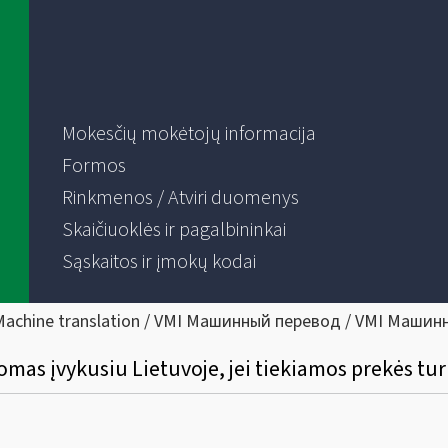
Mokesčių mokėtojų informacija
Formos
Rinkmenos / Atviri duomenys
Skaičiuoklės ir pagalbininkai
Sąskaitos ir įmokų kodai
Machine translation / VMI Машинный перевод / VMI Машин
omas įvykusiu Lietuvoje, jei tiekiamos prekės tu