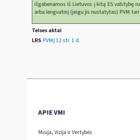
išgabenamos iš Lietuvos į kitą ES valstybę n
arba lengvatinį (jeigu jis nustatytas) PVM tari
Teises aktai
LRS
PVMĮ 12 str. 1 d.
APIE VMI
Misija, Vizija ir Vertybės