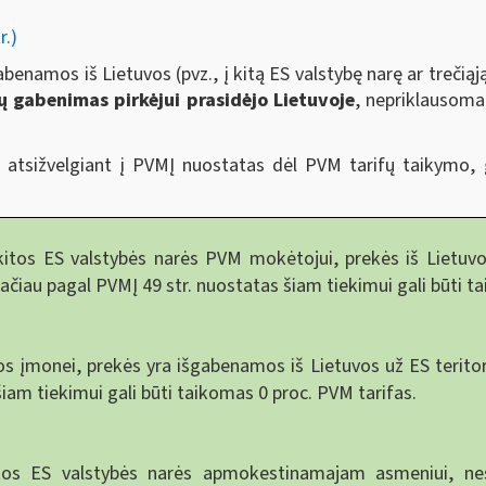
r.)
abenamos iš Lietuvos (pvz., į kitą ES valstybę narę ar trečią
ių gabenimas pirkėjui prasidėjo Lietuvoje
, nepriklausoma
 atsižvelgiant į PVMĮ nuostatas dėl PVM tarifų taikymo, 
tos ES valstybės narės PVM mokėtojui, prekės iš Lietuvos
tačiau pagal PVMĮ 49 str. nuostatas šiam tiekimui gali būti t
 įmonei, prekės yra išgabenamos iš Lietuvos už ES teritorij
šiam tiekimui gali būti taikomas 0 proc. PVM tarifas.
itos ES valstybės narės apmokestinamajam asmeniui, n