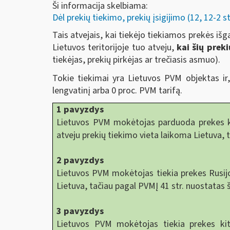
Ši informacija skelbiama:
Dėl prekių tiekimo, prekių įsigijimo (12, 12-2 st
Tais atvejais, kai tiekėjo tiekiamos prekės išg
Lietuvos teritorijoje tuo atveju,
kai šių prek
tiekėjas, prekių pirkėjas ar trečiasis asmuo).
Tokie tiekimai yra Lietuvos PVM objektas ir,
lengvatinį arba 0 proc. PVM tarifą.
1 pavyzdys
Lietuvos PVM mokėtojas parduoda prekes ki
atveju prekių tiekimo vieta laikoma Lietuva, 
2 pavyzdys
Lietuvos PVM mokėtojas tiekia prekes Rusijos
Lietuva, tačiau pagal PVMĮ 41 str. nuostatas 
3 pavyzdys
Lietuvos PVM mokėtojas tiekia prekes k