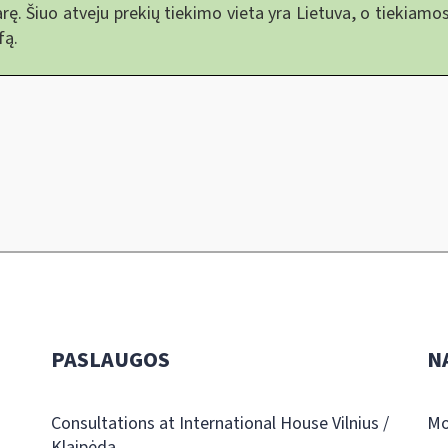
arę. Šiuo atveju prekių tiekimo vieta yra Lietuva, o tiekia
fą.
PASLAUGOS
N
Consultations at International House Vilnius /
Mo
Klaipėda