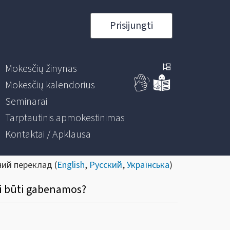
Prisijungti
Mokesčių žinynas
Mokesčių kalendorius
Seminarai
Tarptautinis apmokestinimas
Kontaktai / Apklausa
ний переклад (
English
,
Русский
,
Українська
)
ri būti gabenamos?