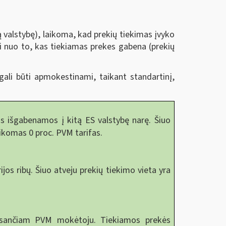
ją valstybę), laikoma, kad prekių tiekimas įvyko
i nuo to, kas tiekiamas prekes gabena (prekių
gali būti apmokestinami, taikant standartinį,
 išgabenamos į kitą ES valstybę narę. Šiuo
aikomas 0 proc. PVM tarifas.
os ribų. Šiuo atveju prekių tiekimo vieta yra
esančiam PVM mokėtoju. Tiekiamos prekės