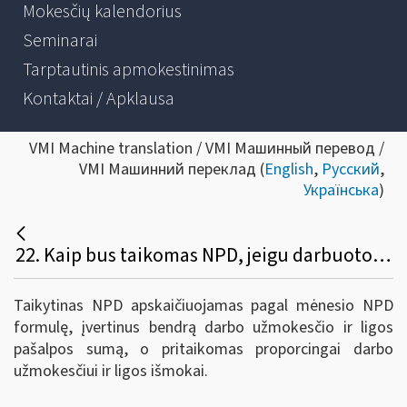
Mokesčių kalendorius
Seminarai
Tarptautinis apmokestinimas
Kontaktai / Apklausa
VMI Machine translation / VMI Машинный перевод /
VMI Машинний переклад (
English
,
Русский
,
Українська
)
22. Kaip bus taikomas NPD, jeigu darbuotojui tą patį mėnesį bus išmokėtas darbo užmokestis ir ligos išmoka?
Taikytinas NPD apskaičiuojamas pagal mėnesio NPD
formulę, įvertinus bendrą darbo užmokesčio ir ligos
pašalpos sumą, o pritaikomas proporcingai darbo
užmokesčiui ir ligos išmokai.