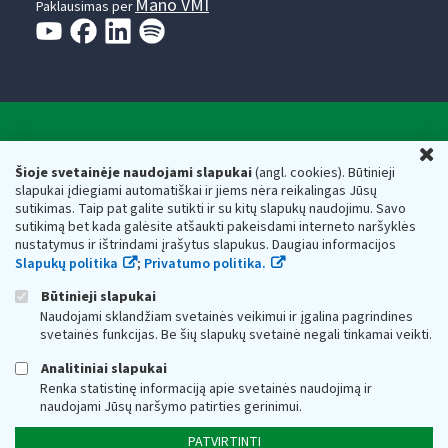
Mano VMI
Paklausimas per
Valstybinė mokesčių inspekcija prie Lietuvos
U
Respublikos finansų ministerijos
Šioje svetainėje naudojami slapukai
(angl. cookies). Būtinieji
slapukai įdiegiami automatiškai ir jiems nėra reikalingas Jūsų
Biudžetinė įstaiga. Juridinio asmens kodas — 188659752,
sutikimas. Taip pat galite sutikti ir su kitų slapukų naudojimu. Savo
adresas: Vasario 16-osios g. 14, 01107 Vilnius, Lietuva, el.paštas:
sutikimą bet kada galėsite atšaukti pakeisdami interneto naršyklės
vmi@vmi.lt
, E. pristatymo dėžutės adresas 188659752
nustatymus ir ištrindami įrašytus slapukus. Daugiau informacijos
Duomenys apie Valstybinę mokesčių inspekciją prie Lietuvos
Slapukų politika
;
Privatumo politika.
Respublikos finansų ministerijos kaupiami ir saugomi Juridinių
asmenų registre
Būtinieji slapukai
Naudojami sklandžiam svetainės veikimui ir įgalina pagrindines
svetainės funkcijas. Be šių slapukų svetainė negali tinkamai veikti.
Analitiniai slapukai
Renka statistinę informaciją apie svetainės naudojimą ir
naudojami Jūsų naršymo patirties gerinimui.
PATVIRTINTI