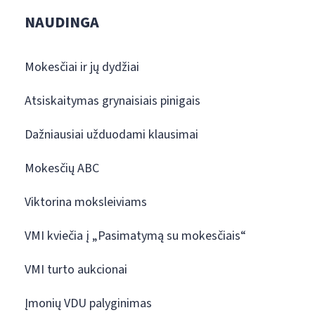
NAUDINGA
Mokesčiai ir jų dydžiai
Atsiskaitymas grynaisiais pinigais
Dažniausiai užduodami klausimai
Mokesčių ABC
Viktorina moksleiviams
VMI kviečia į „Pasimatymą su mokesčiais“
VMI turto aukcionai
Įmonių VDU palyginimas