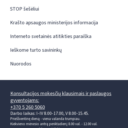
STOP šešėliui
Krašto apsaugos ministerijos informacija
Interneto svetainės atitikties paraiška
Ieškome turto savininkų
Nuorodos
Konsultacijos mokesčių klausimais ir paslaugos
gyventojams:
+370 5 260 5060
Darbo laikas: I-IV 8.00-17.00, V 8.00-15.45.
Prieššventinę dieną - viena valanda trumpiau.
Kiekvieno mėnesio antrą penktadienį 8.00 val. - 12.00 val.