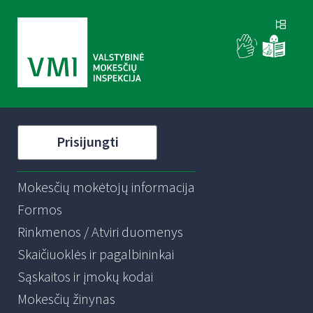
Prisijungti
Mokesčių mokėtojų informacija
Formos
Rinkmenos / Atviri duomenys
Skaičiuoklės ir pagalbininkai
Sąskaitos ir įmokų kodai
Mokesčių žinynas