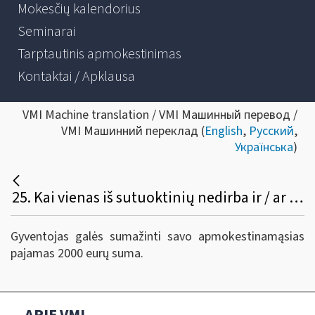
Mokesčių kalendorius
Seminarai
Tarptautinis apmokestinimas
Kontaktai / Apklausa
VMI Machine translation / VMI Машинный перевод /
VMI Машинний переклад (
English
,
Русский
,
Українська
)
25. Kai vienas iš sutuoktinių nedirba ir / ar neturi pajamų, ar tas sutuoktinis, kurio gaunamos pajamos leidžia pasinaudoti pajamų mokesčio lengvata, galės sumažinti savo apmokestinamąsias pajamas 2000 eurų išlaidomis už automobilio ir buto remontą, nors jis pats bus sumokėjęs 1000 eurų už automobilio remontą, o 1000 eurų už buto remontą - jo žmona?
Gyventojas galės sumažinti savo apmokestinamąsias
pajamas 2000 eurų suma.