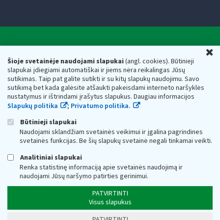
Valstybinė mokesčių inspekcija prie Lietuvos
U
Respublikos finansų ministerijos
Šioje svetainėje naudojami slapukai
(angl. cookies). Būtinieji
slapukai įdiegiami automatiškai ir jiems nėra reikalingas Jūsų
Biudžetinė įstaiga. Juridinio asmens kodas — 188659752,
sutikimas. Taip pat galite sutikti ir su kitų slapukų naudojimu. Savo
adresas: Vasario 16-osios g. 14, 01107 Vilnius, Lietuva, el.paštas:
sutikimą bet kada galėsite atšaukti pakeisdami interneto naršyklės
vmi@vmi.lt
, E. pristatymo dėžutės adresas 188659752
nustatymus ir ištrindami įrašytus slapukus. Daugiau informacijos
Duomenys apie Valstybinę mokesčių inspekciją prie Lietuvos
Slapukų politika
;
Privatumo politika.
Respublikos finansų ministerijos kaupiami ir saugomi Juridinių
asmenų registre
Būtinieji slapukai
Naudojami sklandžiam svetainės veikimui ir įgalina pagrindines
svetainės funkcijas. Be šių slapukų svetainė negali tinkamai veikti.
Analitiniai slapukai
Renka statistinę informaciją apie svetainės naudojimą ir
naudojami Jūsų naršymo patirties gerinimui.
PATVIRTINTI
Visus slapukus
PATVIRTINTI