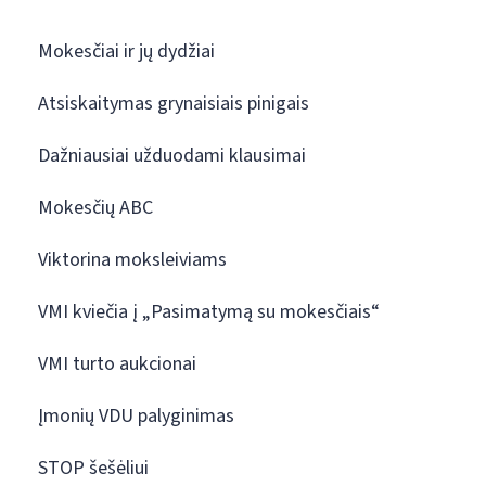
Mokesčiai ir jų dydžiai
Atsiskaitymas grynaisiais pinigais
Dažniausiai užduodami klausimai
Mokesčių ABC
Viktorina moksleiviams
VMI kviečia į „Pasimatymą su mokesčiais“
VMI turto aukcionai
Įmonių VDU palyginimas
STOP šešėliui