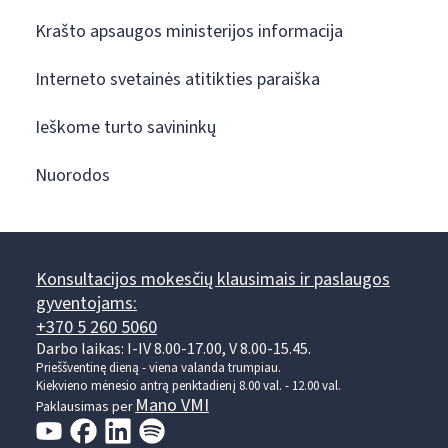
Krašto apsaugos ministerijos informacija
Interneto svetainės atitikties paraiška
Ieškome turto savininkų
Nuorodos
Konsultacijos mokesčių klausimais ir paslaugos
gyventojams:
+370 5 260 5060
Darbo laikas: I-IV 8.00-17.00, V 8.00-15.45.
Prieššventinę dieną - viena valanda trumpiau.
Kiekvieno mėnesio antrą penktadienį 8.00 val. - 12.00 val.
Mano VMI
Paklausimas per