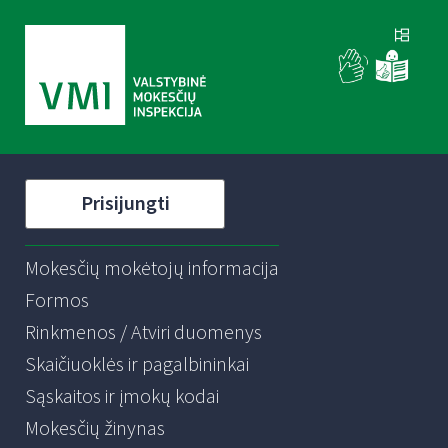
Prisijungti
Mokesčių mokėtojų informacija
Formos
Rinkmenos / Atviri duomenys
Skaičiuoklės ir pagalbininkai
Sąskaitos ir įmokų kodai
Mokesčių žinynas