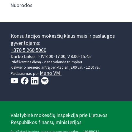
Nuorodos
Konsultacijos mokesčių klausimais ir paslaugos
gyventojams:
+370 5 260 5060
Darbo laikas: I-IV 8.00-17.00, V 8.00-15.45.
Prieššventinę dieną - viena valanda trumpiau.
Kiekvieno mėnesio antrą penktadienį 8.00 val. - 12.00 val.
Mano VMI
Paklausimas per
Valstybinė mokesčių inspekcija prie Lietuvos
Respublikos finansų ministerijos
Biudžetinė įstaiga. Juridinio asmens kodas — 188659752,