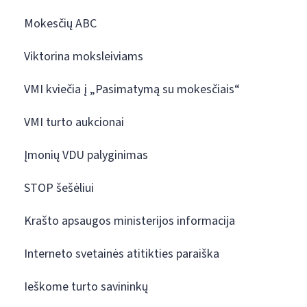
Mokesčių ABC
Viktorina moksleiviams
VMI kviečia į „Pasimatymą su mokesčiais“
VMI turto aukcionai
Įmonių VDU palyginimas
STOP šešėliui
Krašto apsaugos ministerijos informacija
Interneto svetainės atitikties paraiška
Ieškome turto savininkų