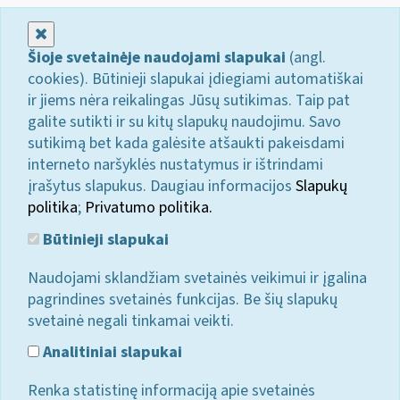
Uždaryti
Šioje svetainėje naudojami slapukai
(angl.
cookies). Būtinieji slapukai įdiegiami automatiškai
ir jiems nėra reikalingas Jūsų sutikimas. Taip pat
galite sutikti ir su kitų slapukų naudojimu. Savo
sutikimą bet kada galėsite atšaukti pakeisdami
interneto naršyklės nustatymus ir ištrindami
įrašytus slapukus. Daugiau informacijos
Slapukų
politika
;
Privatumo politika.
Būtinieji slapukai
Naudojami sklandžiam svetainės veikimui ir įgalina
pagrindines svetainės funkcijas. Be šių slapukų
svetainė negali tinkamai veikti.
Analitiniai slapukai
Renka statistinę informaciją apie svetainės