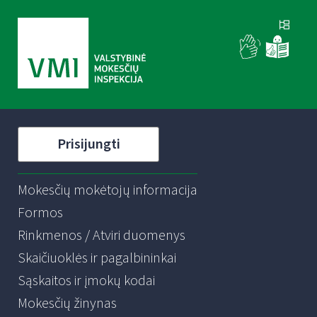
Prisijungti
Mokesčių mokėtojų informacija
Formos
Rinkmenos / Atviri duomenys
Skaičiuoklės ir pagalbininkai
Sąskaitos ir įmokų kodai
Mokesčių žinynas