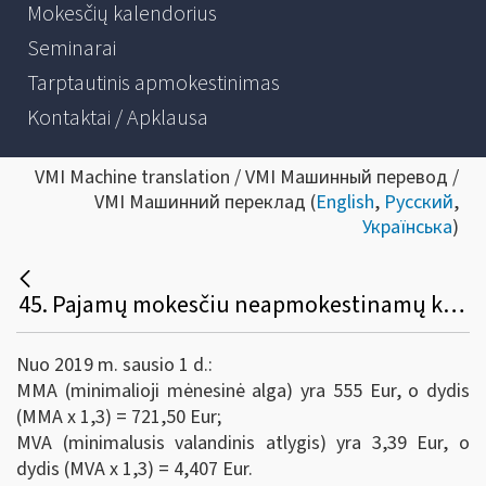
Mokesčių kalendorius
Seminarai
Tarptautinis apmokestinimas
Kontaktai / Apklausa
VMI Machine translation / VMI Машинный перевод /
VMI Машинний переклад (
English
,
Русский
,
Українська
)
45. Pajamų mokesčiu neapmokestinamų komandiruotės į užsienį dienpinigių apskaičiavimas taip pat siejamas su nustatytais dydžiais – MMA x iš koeficiento 1,3 arba MVA x iš koeficiento 1,3. Kokie šie dydžiai nuo 2019-01-01?
Nuo 2019 m. sausio 1 d.:
MMA (minimalioji mėnesinė alga) yra 555 Eur, o dydis
(MMA x 1,3) = 721,50 Eur;
MVA (minimalusis valandinis atlygis) yra 3,39 Eur, o
dydis (MVA x 1,3) = 4,407 Eur.