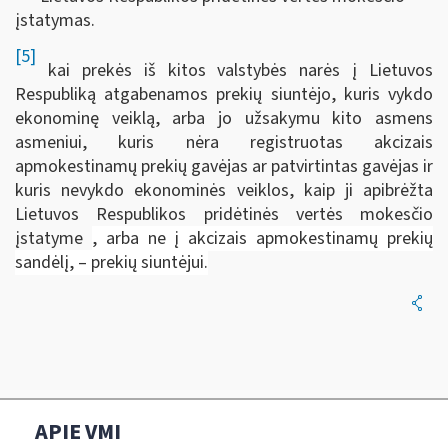
įstatymas.
[5]
kai prekės iš kitos valstybės narės į Lietuvos
Respubliką atgabenamos prekių siuntėjo, kuris vykdo
ekonominę veiklą, arba jo užsakymu kito asmens
asmeniui, kuris nėra registruotas akcizais
apmokestinamų prekių gavėjas ar patvirtintas gavėjas ir
kuris nevykdo ekonominės veiklos, kaip ji apibrėžta
Lietuvos Respublikos pridėtinės vertės mokesčio
įstatyme
, arba ne į akcizais apmokestinamų prekių
sandėlį, – prekių siuntėjui.
APIE VMI