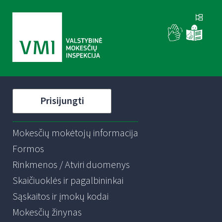
Prisijungti
Mokesčių mokėtojų informacija
Formos
Rinkmenos / Atviri duomenys
Skaičiuoklės ir pagalbininkai
Sąskaitos ir įmokų kodai
Mokesčių žinynas