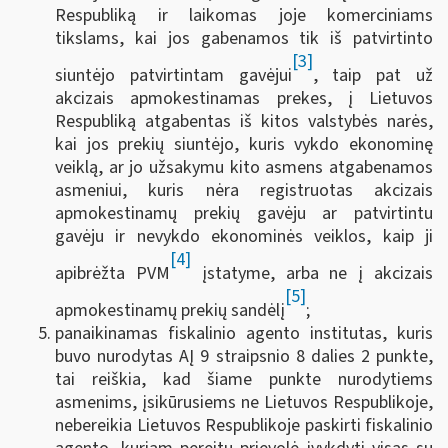
Respubliką ir laikomas joje komerciniams
tikslams, kai jos gabenamos tik iš patvirtinto
[3]
siuntėjo patvirtintam gavėjui
, taip pat už
akcizais apmokestinamas prekes, į Lietuvos
Respubliką atgabentas iš kitos valstybės narės,
kai jos prekių siuntėjo, kuris vykdo ekonominę
veiklą, ar jo užsakymu kito asmens atgabenamos
asmeniui, kuris nėra registruotas akcizais
apmokestinamų prekių gavėju ar patvirtintu
gavėju ir nevykdo ekonominės veiklos, kaip ji
[4]
apibrėžta PVM
įstatyme, arba ne į akcizais
[5]
apmokestinamų prekių sandėlį
;
panaikinamas fiskalinio agento institutas, kuris
buvo nurodytas AĮ 9 straipsnio 8 dalies 2 punkte,
tai reiškia, kad šiame punkte nurodytiems
asmenims, įsikūrusiems ne Lietuvos Respublikoje,
nebereikia Lietuvos Respublikoje paskirti fiskalinio