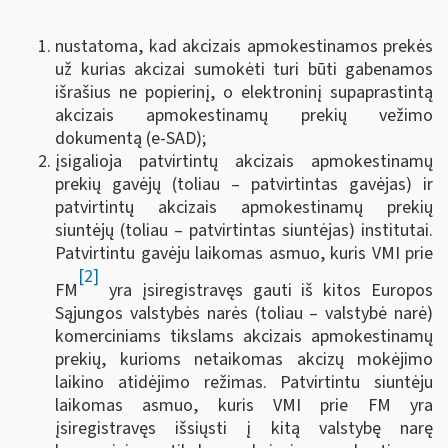
nustatoma, kad akcizais apmokestinamos prekės
už kurias akcizai sumokėti turi būti gabenamos
išrašius ne popierinį, o elektroninį supaprastintą
akcizais apmokestinamų prekių vežimo
dokumentą (e-SAD);
įsigalioja patvirtintų akcizais apmokestinamų
prekių gavėjų (toliau – patvirtintas gavėjas) ir
patvirtintų akcizais apmokestinamų prekių
siuntėjų (toliau – patvirtintas siuntėjas) institutai.
Patvirtintu gavėju laikomas asmuo, kuris VMI prie
[2]
FM
yra įsiregistravęs gauti iš kitos Europos
Sąjungos valstybės narės (toliau – valstybė narė)
komerciniams tikslams akcizais apmokestinamų
prekių, kurioms netaikomas akcizų mokėjimo
laikino atidėjimo režimas. Patvirtintu siuntėju
laikomas asmuo, kuris VMI prie FM yra
įsiregistravęs išsiųsti į kitą valstybę narę