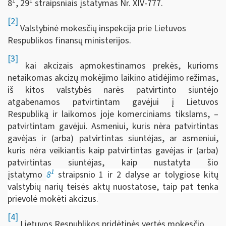
1
1
8
, 29
straipsniais įstatymas Nr. XIV-777.
[2]
Valstybinė mokesčių inspekcija prie Lietuvos
Respublikos finansų ministerijos.
[3]
kai akcizais apmokestinamos prekės, kurioms
netaikomas akcizų mokėjimo laikino atidėjimo režimas,
iš kitos valstybės narės patvirtinto siuntėjo
atgabenamos patvirtintam gavėjui į Lietuvos
Respubliką ir laikomos joje komerciniams tikslams, –
patvirtintam gavėjui. Asmeniui, kuris nėra patvirtintas
gavėjas ir (arba) patvirtintas siuntėjas, ar asmeniui,
kuris nėra veikiantis kaip patvirtintas gavėjas ir (arba)
patvirtintas siuntėjas, kaip nustatyta šio
1
įstatymo
8
straipsnio 1 ir 2 dalyse ar tolygiose kitų
valstybių narių teisės aktų nuostatose, taip pat tenka
prievolė mokėti akcizus.
[4]
Lietuvos Respublikos pridėtinės vertės mokesčio