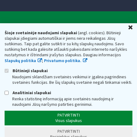
Valstybinė mokesčių inspekcija prie Lietuvos
U
Respublikos finansų ministerijos
Šioje svetainėje naudojami slapukai
(angl. cookies). Būtinieji
slapukai įdiegiami automatiškai ir jiems nėra reikalingas Jūsų
Biudžetinė įstaiga. Juridinio asmens kodas — 188659752,
sutikimas. Taip pat galite sutikti ir su kitų slapukų naudojimu. Savo
adresas: Vasario 16-osios g. 14, 01107 Vilnius, Lietuva, el.paštas:
sutikimą bet kada galėsite atšaukti pakeisdami interneto naršyklės
vmi@vmi.lt
, E. pristatymo dėžutės adresas 188659752
nustatymus ir ištrindami įrašytus slapukus. Daugiau informacijos
Duomenys apie Valstybinę mokesčių inspekciją prie Lietuvos
Slapukų politika
;
Privatumo politika.
Respublikos finansų ministerijos kaupiami ir saugomi Juridinių
asmenų registre
Būtinieji slapukai
Naudojami sklandžiam svetainės veikimui ir įgalina pagrindines
svetainės funkcijas. Be šių slapukų svetainė negali tinkamai veikti.
Analitiniai slapukai
Renka statistinę informaciją apie svetainės naudojimą ir
naudojami Jūsų naršymo patirties gerinimui.
PATVIRTINTI
Visus slapukus
PATVIRTINTI