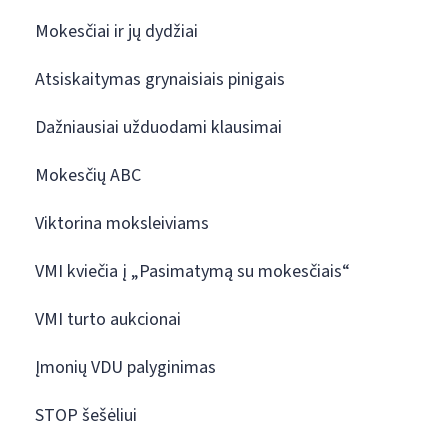
Mokesčiai ir jų dydžiai
Atsiskaitymas grynaisiais pinigais
Dažniausiai užduodami klausimai
Mokesčių ABC
Viktorina moksleiviams
VMI kviečia į „Pasimatymą su mokesčiais“
VMI turto aukcionai
Įmonių VDU palyginimas
STOP šešėliui