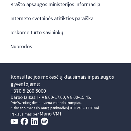
Krašto apsaugos ministerijos informacija
Interneto svetainės atitikties paraiška
Ieškome turto savininkų
Nuorodos
Konsultacijos mokesčių klausimais ir paslaugos
gyventojams:
+370 5 260 5060
Darbo laikas: I-IV 8.00-17.00, V 8.00-15.45.
Prieššventinę dieną - viena valanda trumpiau.
Kiekvieno mėnesio antrą penktadienį 8.00 val. - 12.00 val.
Mano VMI
Paklausimas per