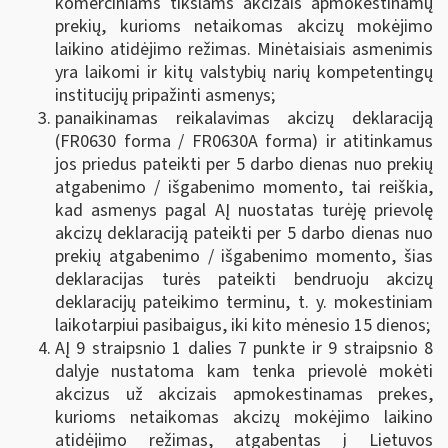
komerciniams tikslams akcizais apmokestinamų
prekių, kurioms netaikomas akcizų mokėjimo
laikino atidėjimo režimas. Minėtaisiais asmenimis
yra laikomi ir kitų valstybių narių kompetentingų
institucijų pripažinti asmenys;
panaikinamas reikalavimas akcizų deklaraciją
(FR0630 forma / FR0630A forma) ir atitinkamus
jos priedus pateikti per 5 darbo dienas nuo prekių
atgabenimo / išgabenimo momento, tai reiškia,
kad asmenys pagal AĮ nuostatas turėję prievolę
akcizų deklaraciją pateikti per 5 darbo dienas nuo
prekių atgabenimo / išgabenimo momento, šias
deklaracijas turės pateikti bendruoju akcizų
deklaracijų pateikimo terminu, t. y. mokestiniam
laikotarpiui pasibaigus, iki kito mėnesio 15 dienos;
AĮ 9 straipsnio 1 dalies 7 punkte ir 9 straipsnio 8
dalyje nustatoma kam tenka prievolė mokėti
akcizus už akcizais apmokestinamas prekes,
kurioms netaikomas akcizų mokėjimo laikino
atidėjimo režimas, atgabentas į Lietuvos