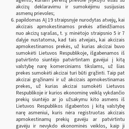
agento, kuriam pereitų prievolė įvykdyti visas su
akcizų deklaravimu ir sumokėjimu susijusias
asmenų prievoles;
papildomas AĮ 19 straipsnyje nurodytas atvejų, kai
akcizais apmokestinamos prekės atleidžiamos
nuo akcizų sąrašas, t. y. minėtojo straipsnio 5 ir 7
dalyje nustatoma, kad tais atvejais, kai akcizais
apmokestinamos prekės, už kurias akcizai buvo
sumokėti Lietuvos Respublikoje, išgabenamos iš
patvirtinto siuntėjo patvirtintam gavėjui į kitą
valstybę narę komerciniams tikslams, už šias
prekes sumokėti akcizai turi būti grąžinti. Taip pat
akcizai grąžinami ir už akcizais apmokestinamas
prekes, už kurias akcizai sumokėti Lietuvos
Respublikoje ir kurios ekonominę veiklą vykdančio
prekių siuntėjo ar jo užsakymu kito asmens iš
Lietuvos Respublikos išgabentos į kitą valstybę
narę asmeniui, kuris nėra registruotas akcizais
apmokestinamų prekių gavėju ar patvirtintu
gavėju ir nevykdo ekonominės veiklos, kaip ji