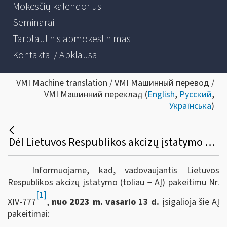
Mokesčių kalendorius
Seminarai
Tarptautinis apmokestinimas
Kontaktai / Apklausa
VMI Machine translation / VMI Машинный перевод /
VMI Машинний переклад (
English
,
Русский
,
Українська
)
Dėl Lietuvos Respublikos akcizų įstatymo pakeitimo nuo 2023 m. vasario 13 d.
Informuojame, kad, vadovaujantis Lietuvos
Respublikos akcizų įstatymo (toliau − AĮ) pakeitimu Nr.
[1]
XIV-777
,
nuo 2023 m. vasario 13 d.
įsigalioja šie AĮ
pakeitimai: