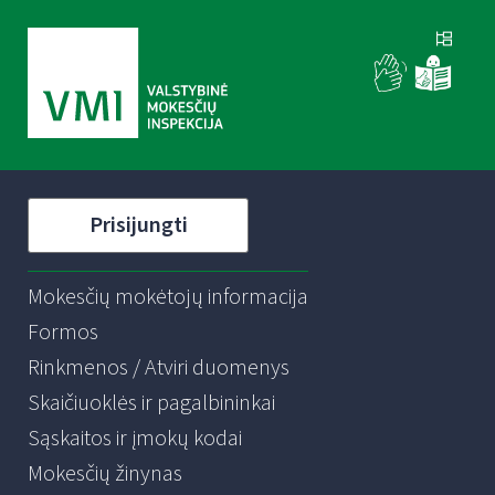
Prisijungti
Mokesčių mokėtojų informacija
Formos
Rinkmenos / Atviri duomenys
Skaičiuoklės ir pagalbininkai
Sąskaitos ir įmokų kodai
Mokesčių žinynas