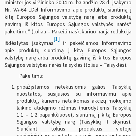
ministerijos viršininko 2004 m. balandžio 28 d. įsakymo
Nr. VA-64 „Dėl Informavimo apie produktų siuntimą į
kitą Europos Sąjungos valstybę narę arba produktų
gavimą iš kitos Europos Sąjungos valstybės narės“
pakeitimo“ (toliau – Pakeitimas), kuriuo nauja redakcija
[1]
išdėstytas įsakymas
ir pakeičiamos Informavimo
apie produktų siuntimą į kitą Europos Sąjungos
valstybę narę arba produktų gavimą iš kitos Europos
Sąjungos valstybės narės taisyklės (toliau – Taisyklės).
Pakeitimu:
pripažįstamos netekusiomis galios Taisyklių
nuostatos, susijusios su informavimu apie
produktų, kuriems netaikomas akcizų mokėjimo
laikino atidėjimo režimas (nurodytiems Taisyklių
1.1 – 1.2 papunkčiuose), siuntimą į kitą Europos
Sąjungos valstybę narę (Taisyklių II skyrius).
Siunčiant tokius produktus vietoje
popierinio
supaprastinto akcizais apmokestinamų