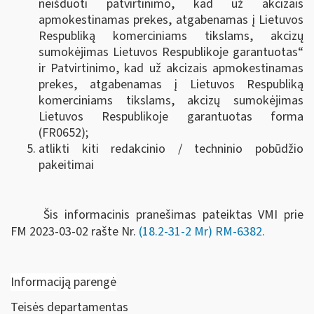
neišduoti patvirtinimo, kad už akcizais
apmokestinamas prekes, atgabenamas į Lietuvos
Respubliką komerciniams tikslams, akcizų
sumokėjimas Lietuvos Respublikoje garantuotas“
ir Patvirtinimo, kad už akcizais apmokestinamas
prekes, atgabenamas į Lietuvos Respubliką
komerciniams tikslams, akcizų sumokėjimas
Lietuvos Respublikoje garantuotas forma
(FR0652);
atlikti kiti redakcinio / techninio pobūdžio
pakeitimai
Šis informacinis pranešimas pateiktas VMI prie
FM
2023-03-02 rašte Nr.
(18.2-31-2 Mr) RM-6382
.
Informaciją parengė
Teisės departamentas