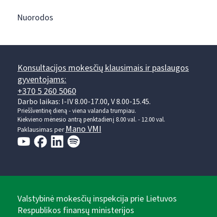
Nuorodos
Konsultacijos mokesčių klausimais ir paslaugos
gyventojams:
+370 5 260 5060
Darbo laikas: I-IV 8.00-17.00, V 8.00-15.45.
Prieššventinę dieną - viena valanda trumpiau.
Kiekvieno mėnesio antrą penktadienį 8.00 val. - 12.00 val.
Mano VMI
Paklausimas per
Valstybinė mokesčių inspekcija prie Lietuvos
Respublikos finansų ministerijos