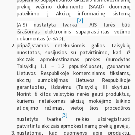
prekių vežimo dokumento (SAAD) duomenų
pateikimo į Akcizų informacinę sistemą
[2]
(AIS)
nustatyta tvarka
AIS turės būti
išrašomas
elektroninis supaprastintas vežimo
dokumentas (e-SAD)
;
pripažįstamos netekusiomis galios Taisyklių
nuostatos, susijusios su patvirtinimo, kad už
akcizais apmokestinamas prekes (nurodytas
Taisyklių 1.1 – 1.2 papunkčiuose), gaunamas
Lietuvos Respublikoje komerciniams tikslams,
akcizų sumokėjimas Lietuvos Respublikoje
garantuotas, išdavimu (Taisyklių III skyrius).
Norint iš kitos valstybės narės gauti produktus,
kuriems netaikomas akcizų mokėjimo laikino
atidėjimo režimas, vietoj šios procedūros
[3]
nustatyta tvarka
reikės užsiregistruoti
patvirtintu akcizais apmokestinamų prekių gavėju;
nustatoma, kad duomenys apie produktų,