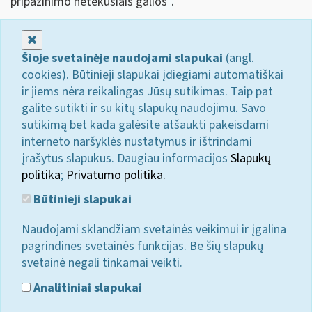
pripažinimo netekusiais galios“.
Uždaryti
Šioje svetainėje naudojami slapukai
(angl.
cookies). Būtinieji slapukai įdiegiami automatiškai
ir jiems nėra reikalingas Jūsų sutikimas. Taip pat
galite sutikti ir su kitų slapukų naudojimu. Savo
sutikimą bet kada galėsite atšaukti pakeisdami
interneto naršyklės nustatymus ir ištrindami
įrašytus slapukus. Daugiau informacijos
Slapukų
politika
;
Privatumo politika.
Būtinieji slapukai
Naudojami sklandžiam svetainės veikimui ir įgalina
pagrindines svetainės funkcijas. Be šių slapukų
svetainė negali tinkamai veikti.
Analitiniai slapukai