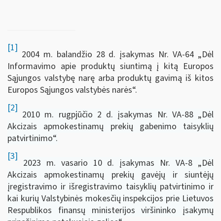
[1]
2004 m. balandžio 28 d. įsakymas Nr. VA-64 „Dėl
Informavimo apie produktų siuntimą į kitą Europos
Sąjungos valstybę narę arba produktų gavimą iš kitos
Europos Sąjungos valstybės narės“.
[2]
2010 m. rugpjūčio 2 d. įsakymas Nr. VA-88 „Dėl
Akcizais apmokestinamų prekių gabenimo taisyklių
patvirtinimo“.
[3]
2023 m. vasario 10 d. įsakymas Nr. VA-8 „Dėl
Akcizais apmokestinamų prekių gavėjų ir siuntėjų
įregistravimo ir išregistravimo taisyklių patvirtinimo ir
kai kurių Valstybinės mokesčių inspekcijos prie Lietuvos
Respublikos finansų ministerijos viršininko įsakymų