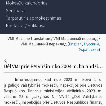
Mokesčių kalendorius
Seminarai
Tarptautinis apmokestinimas
Kontaktai / Apklausa
VMI Machine translation / VMI Машинный перевод /
VMI Машинний переклад (
English
,
Русский
,
Українська
)
Dėl VMI prie FM viršininko 2004 m. balandžio 28 d. įsakymo VA-64 pakeitimo
Informuojame, kad nuo 2023 m. kovo 1 d.
įsigaliojo Valstybinės mokesčių inspekcijos prie Lietuvos
Respublikos finansų ministerijos viršininko 2023 m.
vasario 28 d. įsakymas Nr. VA-14 „Dėl Valstybinės
mokesčių inspekcijos prie Lietuvos Respublikos finansų