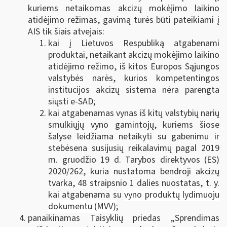
kuriems netaikomas akcizų mokėjimo laikino
atidėjimo režimas, gavimą turės būti pateikiami į
AIS tik šiais atvejais:
kai į Lietuvos Respubliką atgabenami
produktai, netaikant akcizų mokėjimo laikino
atidėjimo režimo, iš kitos Europos Sąjungos
valstybės narės, kurios kompetentingos
institucijos akcizų sistema nėra parengta
siųsti e-SAD;
kai atgabenamas vynas iš kitų valstybių narių
smulkiųjų vyno gamintojų, kuriems šiose
šalyse leidžiama netaikyti su gabenimu ir
stebėsena susijusių reikalavimų pagal 2019
m. gruodžio 19 d. Tarybos direktyvos (ES)
2020/262, kuria nustatoma bendroji akcizų
tvarka, 48 straipsnio 1 dalies nuostatas, t. y.
kai atgabenama su
vyno produktų lydimuoju
dokumentu (MVV)
;
panaikinamas Taisyklių priedas „Sprendimas