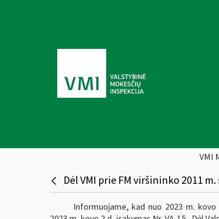
VMI 
Dėl VMI prie FM viršininko 2011 m.
Informuojame, kad nuo 2023 m. kovo 3 d
2023 m. kovo 2 d. įsakymas Nr. VA-15 „Dėl Vals