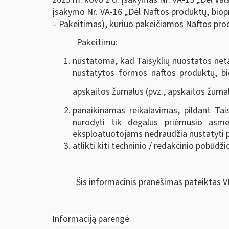
įsakymo Nr. VA-16 „Dėl Naftos produktų, biopr
– Pakeitimas), kuriuo pakeičiamos Naftos produ
Pakeitimu:
nustatoma, kad Taisyklių nuostatos neta
nustatytos formos naftos produktų, bio
apskaitos žurnalus (pvz., apskaitos žurna
panaikinamas reikalavimas, pildant Tai
nurodyti tik degalus priėmusio asme
eksploatuotojams nedraudžia nustatyti 
atlikti kiti techninio / redakcinio pobūdži
Šis informacinis pranešimas pateiktas V
Informaciją parengė