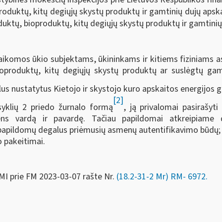
oduktų, kitų degiųjų skystų produktų ir gamtinių dujų apskai
ktų, bioproduktų, kitų degiųjų skystų produktų ir gamtinių d
ikomos ūkio subjektams, ūkininkams ir kitiems fiziniams a
produktų, kitų degiųjų skystų produktų ar suslėgtų gamt
lus nustatytus Kietojo ir skystojo kuro apskaitos energijos 
[2]
syklių 2 priedo žurnalo formą
, ją privalomai pasirašyt
ns vardą ir pavardę. Tačiau papildomai atkreipiame d
papildomų degalus priėmusių asmenų autentifikavimo būdų;
o pakeitimai.
MI prie FM
2023-03-07 rašte Nr.
(18.2-31-2 Mr) RM-
6972
.