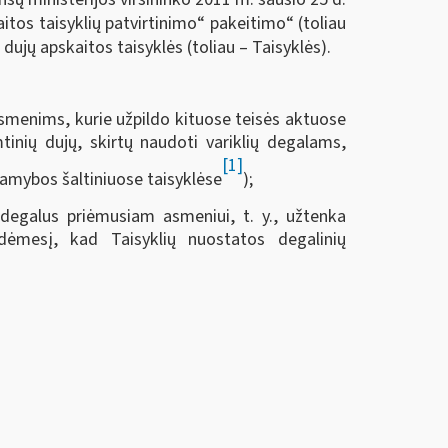
tos taisyklių patvirtinimo“ pakeitimo“ (toliau
ujų apskaitos taisyklės (toliau – Taisyklės).
smenims, kurie užpildo kituose teisės aktuose
inių dujų, skirtų naudoti variklių degalams,
[1]
gamybos šaltiniuose taisyklėse
);
i degalus priėmusiam asmeniui, t. y., užtenka
ėmesį, kad Taisyklių nuostatos degalinių