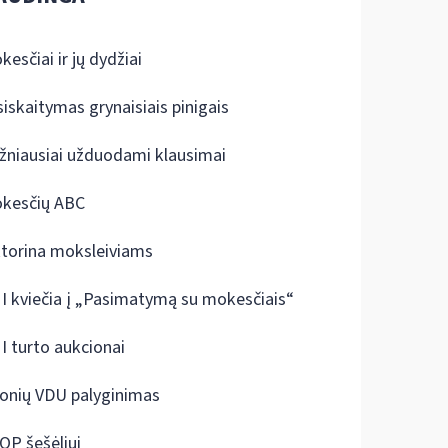
kesčiai ir jų dydžiai
siskaitymas grynaisiais pinigais
žniausiai užduodami klausimai
kesčių ABC
ktorina moksleiviams
I kviečia į „Pasimatymą su mokesčiais“
I turto aukcionai
onių VDU palyginimas
OP šešėliui