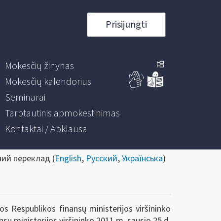
Prisijungti
Mokesčių žinynas
Mokesčių kalendorius
Seminarai
Tarptautinis apmokestinimas
Kontaktai / Apklausa
ний переклад (
English
,
Русский
,
Українська
)
s Respublikos finansų ministerijos viršininko
sų ministerijos viršininko 2011 m. sausio 25 d.