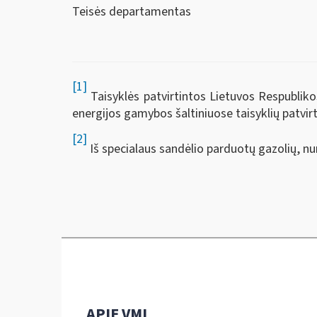
Teisės departamentas
[1]
Taisyklės patvirtintos Lietuvos Respubliko
energijos gamybos šaltiniuose taisyklių patvir
[2]
Iš specialaus sandėlio parduotų gazolių, n
APIE VMI