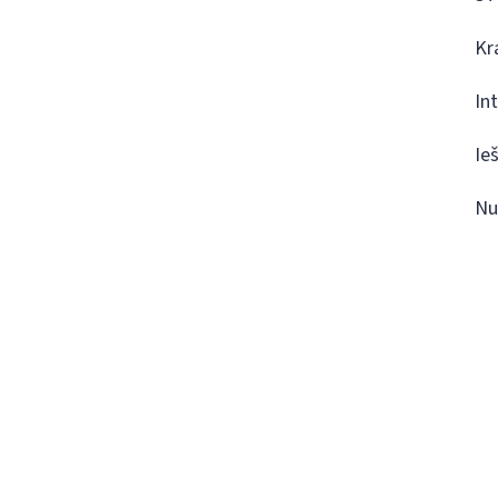
Kr
In
Ie
Nu