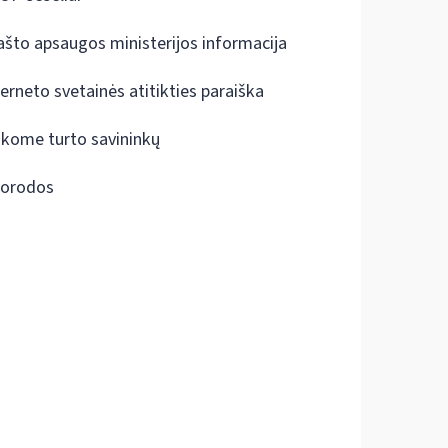
ašto apsaugos ministerijos informacija
terneto svetainės atitikties paraiška
škome turto savininkų
orodos