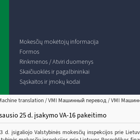
Mokesčių mokėtojų informacija
Formos
Rinkmenos / Atviri duomenys
Skaičiuoklės ir pagalbininkai
Sąskaitos ir įmokų kodai
Machine translation / VMI Машинный перевод / VMI Машин
 sausio 25 d. įsakymo VA-16 pakeitimo
. įsigaliojo Valstybinės mokesčių inspekcijos prie Lietuvo
tybinės mokesčių inspekcijos prie Lietuvos Respublikos finan