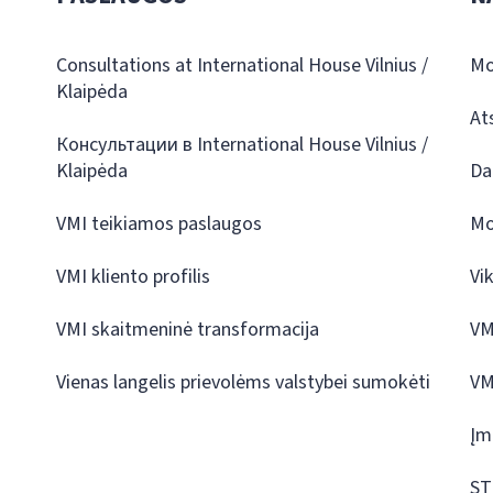
Consultations at International House Vilnius /
Mo
Klaipėda
At
Консультации в International House Vilnius /
Klaipėda
Da
VMI teikiamos paslaugos
Mo
VMI kliento profilis
Vi
VMI skaitmeninė transformacija
VM
Vienas langelis prievolėms valstybei sumokėti
VM
Įm
ST