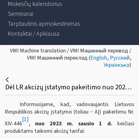
Mokesčių kalendorius
Seminarai
Tarptautinis apmokestinimas
Kontaktai / Apklausa
VMI Machine translation / VMI Машинный перевод /
VMI Машинний переклад (
English
,
Русский
,
Українська
)
Dėl LR akcizų įstatymo pakeitimo nuo 2023 m. sausio 1 d.
Informuojame, kad, vadovaujantis Lietuvos
Respublikos akcizų įstatymo (toliau − AĮ) pakeitimu Nr.
[1]
XIV-446
,
nuo 2023 m. sausio 1 d.
keičiasi
produktams taikomi akcizų tarifai: