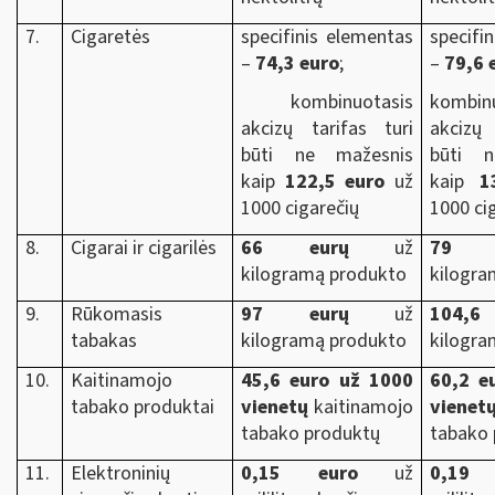
7.
Cigaretės
specifinis elementas
specifi
–
74,3 euro
;
–
79,6 
kombinuotasis
kombin
akcizų tarifas turi
akcizų 
būti ne mažesnis
būti n
kaip
122,5 euro
už
kaip
1
1000 cigarečių
1000 ci
8.
Cigarai ir cigarilės
66 eurų
už
79 e
kilogramą produkto
kilogra
9.
Rūkomasis
97 eurų
už
104,6
tabakas
kilogramą produkto
kilogra
10.
Kaitinamojo
45,6 euro už 1000
60,2 e
tabako produktai
vienetų
kaitinamojo
vienet
tabako produktų
tabako 
11.
Elektroninių
0,15 euro
už
0,19 