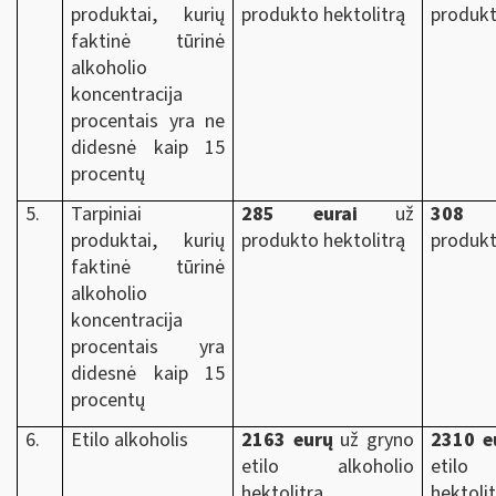
produktai, kurių
produkto hektolitrą
produkt
faktinė tūrinė
alkoholio
koncentracija
procentais yra ne
didesnė kaip 15
procentų
5.
Tarpiniai
285 eurai
už
308 e
produktai, kurių
produkto hektolitrą
produkt
faktinė tūrinė
alkoholio
koncentracija
procentais yra
didesnė kaip 15
procentų
6.
Etilo alkoholis
2163 eurų
už gryno
2310 e
etilo alkoholio
etilo
hektolitrą
hektoli