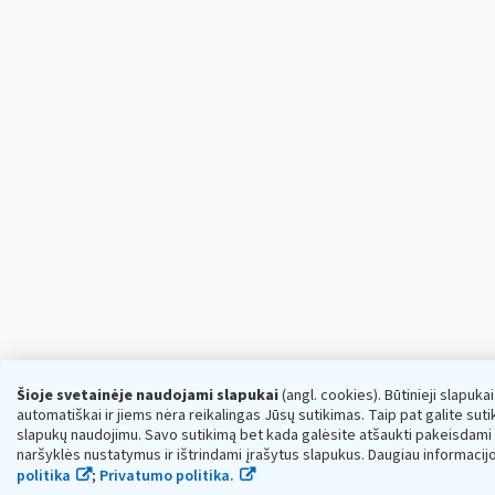
Šioje svetainėje naudojami slapukai
(angl. cookies). Būtinieji slapuka
automatiškai ir jiems nėra reikalingas Jūsų sutikimas. Taip pat galite sutikt
slapukų naudojimu. Savo sutikimą bet kada galėsite atšaukti pakeisdami
naršyklės nustatymus ir ištrindami įrašytus slapukus. Daugiau informacij
politika
;
Privatumo politika.