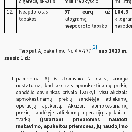
cigarečių skystis
mililitrą skysčio
mililitr
12.
Neapdorotas
97 eurų
už
104,6
tabakas
kilogramą
kilogr
neapdoroto tabako
neapdo
[2]
Taip pat AĮ pakeitimu Nr. XIV-777
nuo 2023 m.
sausio 1 d
.:
papildoma AĮ 6 straipsnio 2 dalis, kurioje
nustatoma, kad akcizais apmokestinamų prekių
sandėlio savininkas privalo tvarkyti visų akcizais
apmokestinamų prekių sandėlyje atliekamų
operacijų apskaitą. Akcizais apmokestinamų
prekių sandėlyje atliekamų operacijų apskaitos
tvarką
(įskaitant privalomas naudoti
matavimo, apskaitos priemones, jų naudojimo