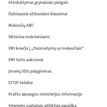
Atsiskaitymas grynaisiais pinigais
Dažniausiai užduodami klausimai
Mokesčių ABC
Viktorina moksleiviams
VMI kviečia į „Pasimatymą su mokesčiais“
VMI turto aukcionai
Įmonių VDU palyginimas
STOP šešėliui
Krašto apsaugos ministerijos informacija
Interneto svetainės atitikties paraiška