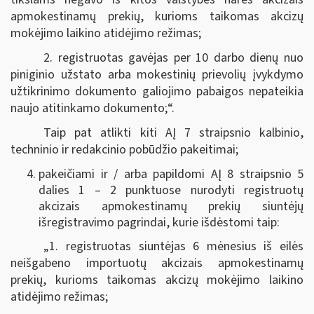
apmokestinamų prekių, kurioms taikomas akcizų
mokėjimo laikino atidėjimo režimas;
2. registruotas gavėjas per 10 darbo dienų nuo
piniginio užstato arba mokestinių prievolių įvykdymo
užtikrinimo dokumento galiojimo pabaigos nepateikia
naujo atitinkamo dokumento;“.
Taip pat atlikti kiti AĮ 7 straipsnio kalbinio,
techninio ir redakcinio pobūdžio pakeitimai;
pakeičiami ir / arba papildomi AĮ 8 straipsnio 5
dalies 1 – 2 punktuose nurodyti registruotų
akcizais apmokestinamų prekių siuntėjų
išregistravimo pagrindai, kurie išdėstomi taip:
„1. registruotas siuntėjas 6 mėnesius iš eilės
neišgabeno importuotų akcizais apmokestinamų
prekių, kurioms taikomas akcizų mokėjimo laikino
atidėjimo režimas;