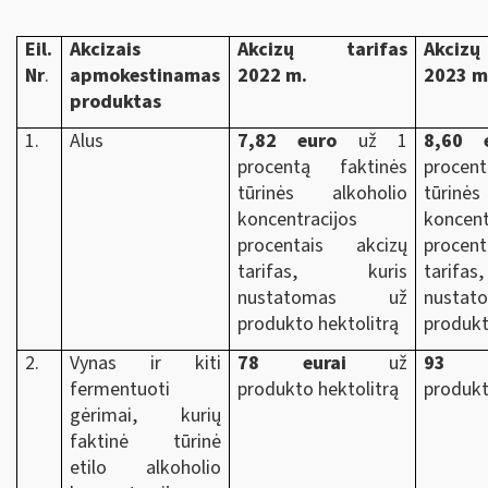
Eil.
Akcizais
Akcizų tarifas
Akcizų
Nr
.
apmokestinamas
2022 m.
2023 m.
produktas
1.
Alus
7,82 euro
už 1
8,60 
procentą faktinės
procen
tūrinės alkoholio
tūrinė
koncentracijos
koncent
procentais akcizų
procen
tarifas, kuris
tarif
nustatomas už
nust
produkto hektolitrą
produkt
2.
Vynas ir kiti
78 eurai
už
93 e
fermentuoti
produkto hektolitrą
produkt
gėrimai, kurių
faktinė tūrinė
etilo alkoholio