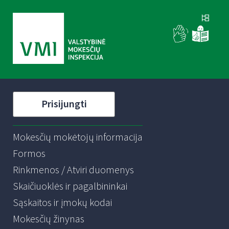
Prisijungti
Mokesčių mokėtojų informacija
Formos
Rinkmenos / Atviri duomenys
Skaičiuoklės ir pagalbininkai
Sąskaitos ir įmokų kodai
Mokesčių žinynas