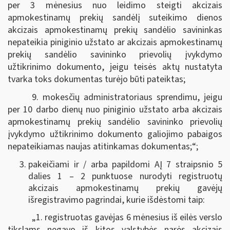
per 3 mėnesius nuo leidimo steigti akcizais
apmokestinamų prekių sandėlį suteikimo dienos
akcizais apmokestinamų prekių sandėlio savininkas
nepateikia piniginio užstato ar akcizais apmokestinamų
prekių sandėlio savininko prievolių įvykdymo
užtikrinimo dokumento, jeigu teisės aktų nustatyta
tvarka toks dokumentas turėjo būti pateiktas;
9. mokesčių administratoriaus sprendimu, jeigu
per 10 darbo dienų nuo piniginio užstato arba akcizais
apmokestinamų prekių sandėlio savininko prievolių
įvykdymo užtikrinimo dokumento galiojimo pabaigos
nepateikiamas naujas atitinkamas dokumentas;“;
pakeičiami ir / arba papildomi AĮ 7 straipsnio 5
dalies 1 – 2 punktuose nurodyti registruotų
akcizais apmokestinamų prekių gavėjų
išregistravimo pagrindai, kurie išdėstomi taip:
„1. registruotas gavėjas 6 mėnesius iš eilės verslo
tikslams negavo iš kitos valstybės narės akcizais