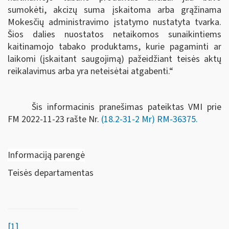
sumokėti, akcizų suma įskaitoma arba grąžinama
Mokesčių administravimo įstatymo nustatyta tvarka.
Šios dalies nuostatos netaikomos sunaikintiems
kaitinamojo tabako produktams, kurie pagaminti ar
laikomi (įskaitant saugojimą) pažeidžiant teisės aktų
reikalavimus arba yra neteisėtai atgabenti.“
Šis informacinis pranešimas pateiktas VMI prie
FM
2022-11-23 rašte Nr.
(18.2-31-2 Mr) RM-36375
.
Informaciją parengė
Teisės departamentas
[1]