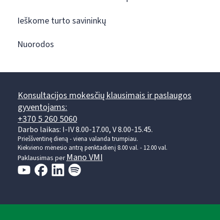
Ieškome turto savininkų
Nuorodos
Konsultacijos mokesčių klausimais ir paslaugos
gyventojams:
+370 5 260 5060
Darbo laikas: I-IV 8.00-17.00, V 8.00-15.45.
Prieššventinę dieną - viena valanda trumpiau.
Kiekvieno mėnesio antrą penktadienį 8.00 val. - 12.00 val.
Mano VMI
Paklausimas per