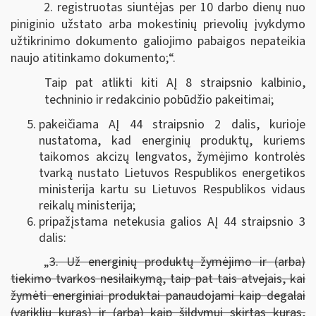
2. registruotas siuntėjas per 10 darbo dienų nuo
piniginio užstato arba mokestinių prievolių įvykdymo
užtikrinimo dokumento galiojimo pabaigos nepateikia
naujo atitinkamo dokumento;“.
Taip pat atlikti kiti AĮ 8 straipsnio kalbinio,
techninio ir redakcinio pobūdžio pakeitimai;
pakeičiama AĮ 44 straipsnio 2 dalis, kurioje
nustatoma, kad energinių produktų, kuriems
taikomos akcizų lengvatos, žymėjimo kontrolės
tvarką nustato Lietuvos Respublikos energetikos
ministerija kartu su Lietuvos Respublikos vidaus
reikalų ministerija;
pripažįstama netekusia galios AĮ 44 straipsnio 3
dalis:
„
3. Už energinių produktų žymėjimo ir (arba)
tiekimo tvarkos nesilaikymą, taip pat tais atvejais, kai
žymėti energiniai produktai panaudojami kaip degalai
(variklių kuras) ir (arba) kaip šildymui skirtas kuras,