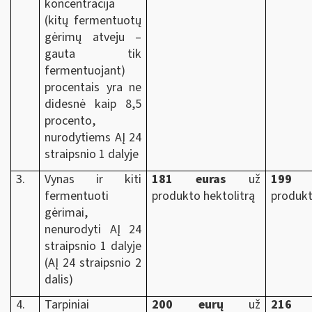
koncentracija
(kitų fermentuotų
gėrimų atveju –
gauta tik
fermentuojant)
procentais yra ne
didesnė kaip 8,5
procento,
nurodytiems AĮ 24
straipsnio 1 dalyje
3.
Vynas ir kiti
181
euras
už
199 e
fermentuoti
produkto hektolitrą
produkt
gėrimai,
nenurodyti AĮ 24
straipsnio 1 dalyje
(AĮ 24 straipsnio 2
dalis)
4.
Tarpiniai
200
eurų
už
216 