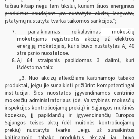
tačiau kitaip negu tam tikslui, kuriam šiuos energinius
produktus naudojant yra nustatyta akcizų lengvata,
įstatymų nustatyta tvarka taikomos sankcijos.
“;
panaikinamas reikalavimas
mokesčių
mokėtojams registruotis a
kcizų už elektros
energiją mokėtojais, kuris buvo nustatytas AĮ 46
straipsnio nuostatose.
AĮ 64 straipsnis papildomas 3 dalimi, kuri
išdėstoma taip:
„3. Nuo akcizų atleidžiami kaitinamojo tabako
produktai, jeigu jie sunaikinti prižiūrint kompetentingai
institucijai. Šios nuostatos įgyvendinamos centrinio
mokesčių administratoriaus (dėl Valstybinės mokesčių
inspekcijos kontroliuojamų prekių) ir Sąjungos muitinės
kodekso, jį papildančių ir įgyvendinančių Europos
Sąjungos teisės aktų (dėl muitinės kontroliuojamų
prekių) nustatyta tvarka. Jeigu už sunaikintus
kaitinamojo tabako produktus akcizai jau buvo