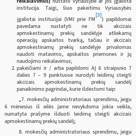
reikalavimus)
nustato Vyriausybė ar jos įgaliota
institucija. Taigi, šiuo pakeitimu Vyriausybės
[3]
įgaliotai institucijai (VMI prie FM
) papildomai
pavedama nustatyti ne tik akcizais
apmokestinamų prekių sandėlyje atliekamų
operacijų apskaitos tvarką, tačiau ir akcizais
apmokestinamų prekių sandėlyje privalomas
naudoti matavimo, apskaitos priemones ir jų
naudojimo reikalavimus;
pakeičiami ir / arba papildomi AĮ 6 straipsnio 7
dalies 7 – 9 punktuose nurodyti leidimų steigti
akcizais apmokestinamų prekių sandėlį
panaikinimo pagrindai, kurie išdėstomi taip:
„7. mokesčių administratoriaus sprendimu, jeigu
6 mėnesius iš eilės jame nevykdoma jokia veikla,
numatyta prašyme išduoti leidimą steigti akcizais
apmokestinamų prekių sandėlį;
8. mokesčių administratoriaus sprendimu, jeigu