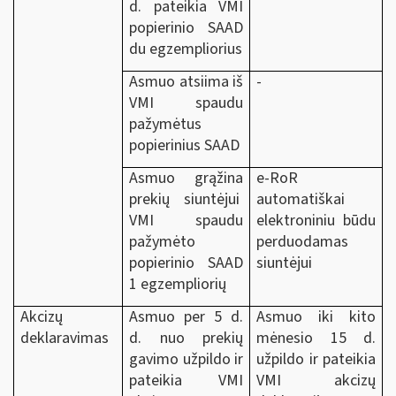
d. pateikia VMI
popierinio SAAD
du egzempliorius
Asmuo atsiima iš
-
VMI spaudu
pažymėtus
popierinius SAAD
Asmuo grąžina
e-RoR
prekių siuntėjui
automatiškai
VMI spaudu
elektroniniu būdu
pažymėto
perduodamas
popierinio SAAD
siuntėjui
1 egzempliorių
Akcizų
Asmuo per 5 d.
Asmuo iki kito
deklaravimas
d. nuo prekių
mėnesio 15 d.
gavimo užpildo ir
užpildo ir pateikia
pateikia VMI
VMI akcizų