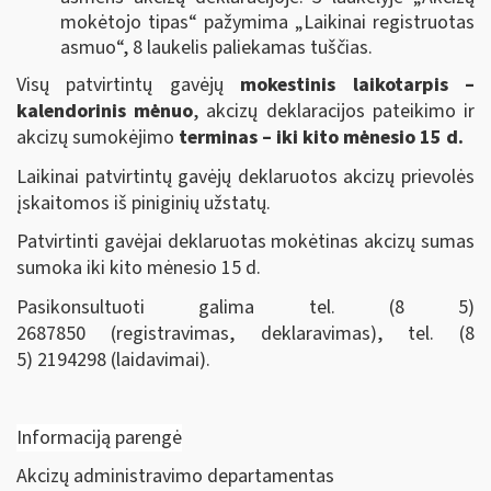
mokėtojo tipas“ pažymima „Laikinai registruotas
asmuo“, 8 laukelis paliekamas tuščias.
Visų patvirtintų gavėjų
mokestinis laikotarpis –
kalendorinis mėnuo
, akcizų deklaracijos pateikimo ir
akcizų sumokėjimo
terminas – iki kito mėnesio 15 d.
Laikinai patvirtintų gavėjų deklaruotos akcizų prievolės
įskaitomos iš piniginių užstatų.
Patvirtinti gavėjai deklaruotas mokėtinas akcizų sumas
sumoka iki kito mėnesio 15 d.
Pasikonsultuoti galima tel. (8 5)
2687850 (registravimas, deklaravimas), tel. (8
5) 2194298 (laidavimai).
Informaciją parengė
Akcizų administravimo departamentas