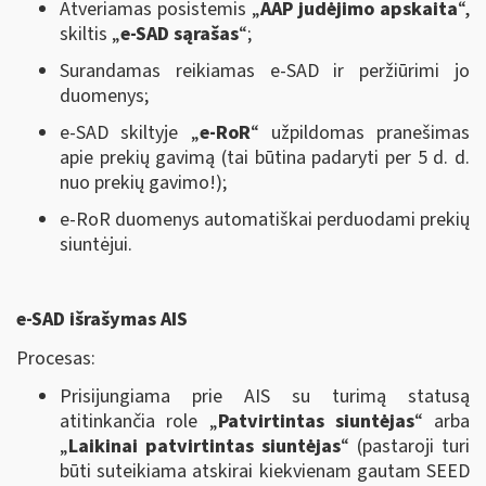
Atveriamas posistemis „
AAP judėjimo apskaita
“,
skiltis „
e-SAD sąrašas
“;
Surandamas reikiamas e-SAD ir peržiūrimi jo
duomenys;
e-SAD skiltyje „
e-RoR
“ užpildomas pranešimas
apie prekių gavimą (tai būtina padaryti per 5 d. d.
nuo prekių gavimo!);
e-RoR duomenys automatiškai perduodami prekių
siuntėjui.
e-SAD išrašymas AIS
Procesas:
Prisijungiama prie AIS su turimą statusą
atitinkančia role „
Patvirtintas siuntėjas
“ arba
„
Laikinai patvirtintas siuntėjas
“ (pastaroji turi
būti suteikiama atskirai kiekvienam gautam SEED