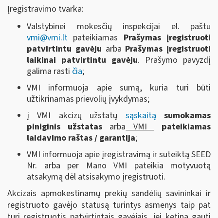
Įregistravimo tvarka:
Valstybinei mokesčių inspekcijai el. paštu
vmi@vmi.lt
pateikiamas
Prašymas įregistruoti
patvirtintu gavėju
arba
Prašymas įregistruoti
laikinai patvirtintu gavėju
. Prašymo pavyzdį
galima rasti
čia
;
VMI informuoja apie sumą, kuria turi būti
užtikrinamas prievolių įvykdymas;
į VMI akcizų užstatų
sąskaitą
sumokamas
piniginis užstatas
arba
VMI
pateikiamas
laidavimo raštas / garantija
;
VMI informuoja apie įregistravimą ir suteiktą SEED
Nr. arba per Mano VMI pateikia motyvuotą
atsakymą dėl atsisakymo įregistruoti.
Akcizais apmokestinamų prekių sandėlių savininkai ir
registruoto gavėjo statusą turintys asmenys taip pat
turi registruotis patvirtintais gavėjais, jei ketina gauti