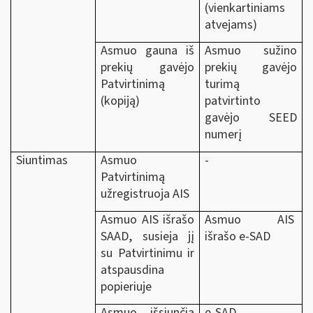
(vienkartiniams
atvejams)
Asmuo gauna iš
Asmuo sužino
prekių gavėjo
prekių gavėjo
Patvirtinimą
turimą
(kopiją)
patvirtinto
gavėjo SEED
numerį
Siuntimas
Asmuo
-
Patvirtinimą
užregistruoja AIS
Asmuo AIS išrašo
Asmuo AIS
SAAD, susieja jį
išrašo e-SAD
su Patvirtinimu ir
atspausdina
popieriuje
Asmuo išsiunčia
e-SAD