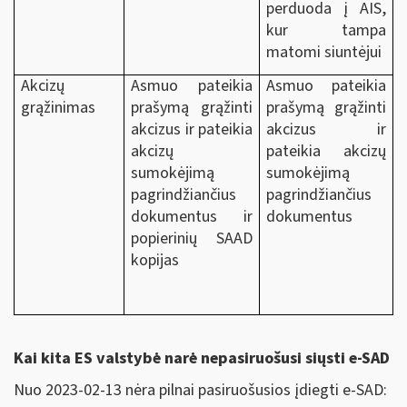
perduoda į AIS,
kur tampa
matomi siuntėjui
Akcizų
Asmuo pateikia
Asmuo pateikia
grąžinimas
prašymą grąžinti
prašymą grąžinti
akcizus ir pateikia
akcizus ir
akcizų
pateikia akcizų
sumokėjimą
sumokėjimą
pagrindžiančius
pagrindžiančius
dokumentus ir
dokumentus
popierinių SAAD
kopijas
Kai kita ES valstybė narė nepasiruošusi siųsti e-SAD
Nuo 2023-02-13 nėra pilnai pasiruošusios įdiegti e-SAD: