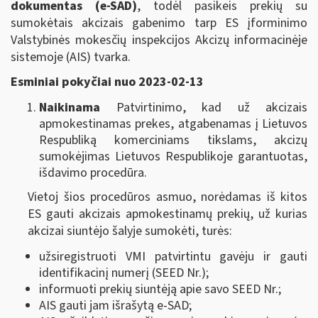
dokumentas (e-SAD)
, todėl pasikeis prekių su
sumokėtais akcizais gabenimo tarp ES įforminimo
Valstybinės mokesčių inspekcijos Akcizų informacinėje
sistemoje (AIS) tvarka.
Esminiai pokyčiai nuo 2023-02-13
Naikinama
Patvirtinimo, kad už akcizais
apmokestinamas prekes, atgabenamas į Lietuvos
Respubliką komerciniams tikslams, akcizų
sumokėjimas Lietuvos Respublikoje garantuotas,
išdavimo procedūra.
Vietoj šios procedūros asmuo, norėdamas iš kitos
ES gauti akcizais apmokestinamų prekių, už kurias
akcizai siuntėjo šalyje sumokėti, turės:
užsiregistruoti VMI patvirtintu gavėju ir gauti
identifikacinį numerį (SEED Nr.);
informuoti prekių siuntėją apie savo SEED Nr.;
AIS gauti jam išrašytą e-SAD;