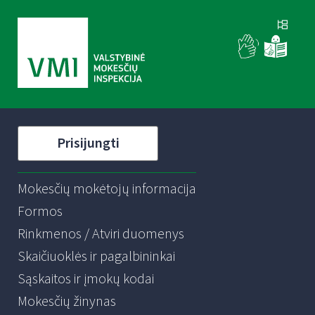
Prisijungti
Mokesčių mokėtojų informacija
Formos
Rinkmenos / Atviri duomenys
Skaičiuoklės ir pagalbininkai
Sąskaitos ir įmokų kodai
Mokesčių žinynas