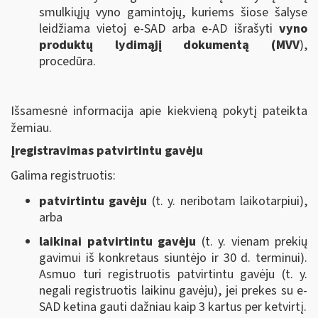
smulkiųjų vyno gamintojų, kuriems šiose šalyse
leidžiama vietoj e-SAD arba e-AD išrašyti
vyno
produktų
lydimąjį dokumentą (MVV
),
procedūra.
Išsamesnė informacija apie kiekvieną pokytį pateikta
žemiau.
Įregistravimas patvirtintu gavėju
Galima registruotis:
patvirtintu gavėju
(t. y. neribotam laikotarpiui),
arba
laikinai patvirtintu gavėju
(t. y. vienam prekių
gavimui iš konkretaus siuntėjo ir 30 d. terminui).
Asmuo turi registruotis patvirtintu gavėju (t. y.
negali registruotis laikinu gavėju), jei prekes su e-
SAD ketina gauti dažniau kaip 3 kartus per ketvirtį.