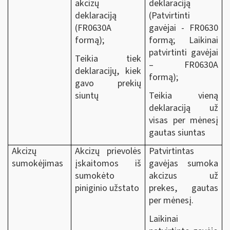
akcizų
deklaraciją
deklaraciją
(Patvirtinti
(FR0630A
gavėjai - FR0630
formą);
formą; Laikinai
patvirtinti gavėjai
Teikia tiek
– FR0630A
deklaracijų, kiek
formą);
gavo prekių
siuntų
Teikia vieną
deklaraciją už
visas per mėnesį
gautas siuntas
Akcizų
Akcizų prievolės
Patvirtintas
sumokėjimas
įskaitomos iš
gavėjas sumoka
sumokėto
akcizus už
piniginio užstato
prekes, gautas
per mėnesį.
Laikinai