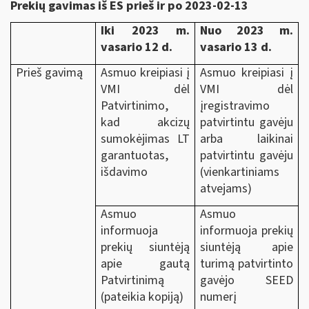
Prekių gavimas iš ES prieš ir po 2023-02-13
Iki 2023 m.
Nuo 2023 m.
vasario 12 d.
vasario 13 d.
Prieš gavimą
Asmuo kreipiasi į
Asmuo kreipiasi į
VMI dėl
VMI dėl
Patvirtinimo,
įregistravimo
kad akcizų
patvirtintu gavėju
sumokėjimas LT
arba laikinai
garantuotas,
patvirtintu gavėju
išdavimo
(vienkartiniams
atvejams)
Asmuo
Asmuo
informuoja
informuoja prekių
prekių siuntėją
siuntėją apie
apie gautą
turimą patvirtinto
Patvirtinimą
gavėjo SEED
(pateikia kopiją)
numerį