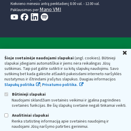
Kiekvieno mėnesio antrą penktadienį 8.00 val. - 12.00 val.
Mano VMI
Paklausimas per
Valstybinė mokesčių inspekcija prie Lietuvos
U
Respublikos finansų ministerijos
Šioje svetainėje naudojami slapukai
(angl. cookies). Būtinieji
slapukai įdiegiami automatiškai ir jiems nėra reikalingas Jūsų
Biudžetinė įstaiga. Juridinio asmens kodas — 188659752,
sutikimas. Taip pat galite sutikti ir su kitų slapukų naudojimu. Savo
adresas: Vasario 16-osios g. 14, 01107 Vilnius, Lietuva, el.paštas:
sutikimą bet kada galėsite atšaukti pakeisdami interneto naršyklės
vmi@vmi.lt
, E. pristatymo dėžutės adresas 188659752
nustatymus ir ištrindami įrašytus slapukus. Daugiau informacijos
Duomenys apie Valstybinę mokesčių inspekciją prie Lietuvos
Slapukų politika
;
Privatumo politika.
Respublikos finansų ministerijos kaupiami ir saugomi Juridinių
asmenų registre
Būtinieji slapukai
Naudojami sklandžiam svetainės veikimui ir įgalina pagrindines
svetainės funkcijas. Be šių slapukų svetainė negali tinkamai veikti.
Analitiniai slapukai
Renka statistinę informaciją apie svetainės naudojimą ir
naudojami Jūsų naršymo patirties gerinimui.