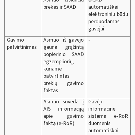
prekes ir SAAD
automatiškai
elektroniniu būdu
perduodamas
gavėjui
Gavimo
Asmuo iš gavėjo
-
patvirtinimas
gauna grąžintą
popierinio SAAD
egzempliorių,
kuriame
patvirtintas
prekių gavimo
faktas
Asmuo suveda į
Gavėjo
AIS informaciją
informacinė
apie gavimo
sistema e-RoR
faktą (e-RoR)
duomenis
automatiškai