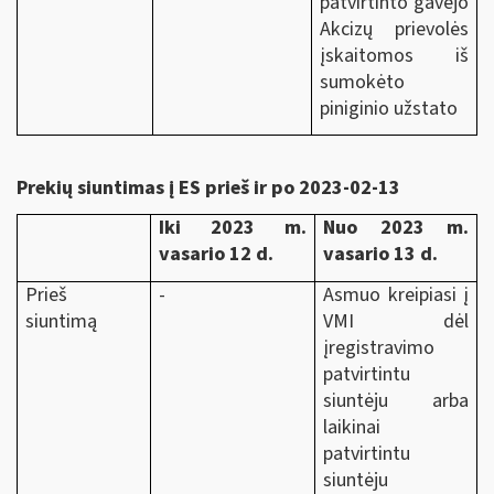
patvirtinto gavėjo
Akcizų prievolės
įskaitomos iš
sumokėto
piniginio užstato
Prekių siuntimas į ES prieš ir po 2023-02-13
Iki 2023 m.
Nuo 2023 m.
vasario 12 d.
vasario 13 d.
Prieš
-
Asmuo kreipiasi į
siuntimą
VMI dėl
įregistravimo
patvirtintu
siuntėju arba
laikinai
patvirtintu
siuntėju