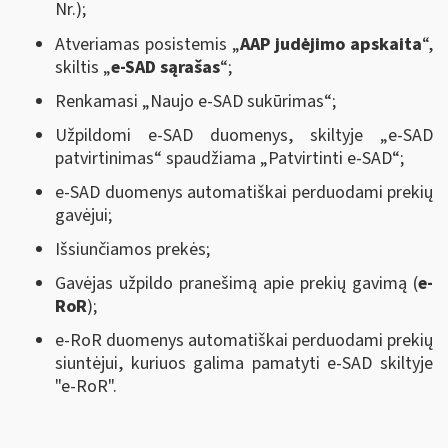
Nr.);
Atveriamas posistemis „
AAP judėjimo apskaita
“,
skiltis „
e-SAD sąrašas
“;
Renkamasi „Naujo e-SAD sukūrimas“;
Užpildomi e-SAD duomenys, skiltyje „e-SAD
patvirtinimas“ spaudžiama „Patvirtinti e-SAD“;
e-SAD duomenys automatiškai perduodami prekių
gavėjui;
Išsiunčiamos prekės;
Gavėjas užpildo pranešimą apie prekių gavimą (
e-
RoR
);
e-RoR duomenys automatiškai perduodami prekių
siuntėjui, kuriuos galima pamatyti e-SAD skiltyje
"e-RoR".