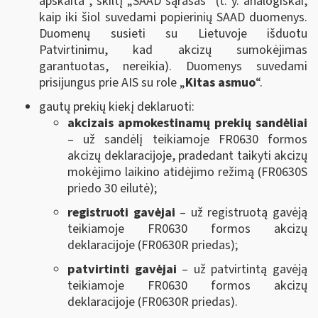
apskaita“, skiltį „SAAD sąrašas“ (t. y. analogiškai,
kaip iki šiol suvedami popierinių SAAD duomenys.
Duomenų susieti su Lietuvoje išduotu
Patvirtinimu, kad akcizų sumokėjimas
garantuotas, nereikia). Duomenys suvedami
prisijungus prie AIS su role „
Kitas asmuo
“.
gautų prekių kiekį deklaruoti:
akcizais apmokestinamų prekių sandėliai
– už sandėlį teikiamoje FR0630 formos
akcizų deklaracijoje, pradedant taikyti akcizų
mokėjimo laikino atidėjimo režimą (FR0630S
priedo 30 eilutė);
registruoti gavėjai
– už registruotą gavėją
teikiamoje FR0630 formos akcizų
deklaracijoje (FR0630R priedas);
patvirtinti gavėjai
– už patvirtintą gavėją
teikiamoje FR0630 formos akcizų
deklaracijoje (FR0630R priedas).