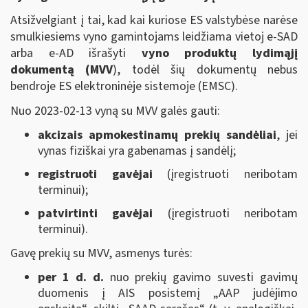
Atsižvelgiant į tai, kad kai kuriose ES valstybėse narėse
smulkiesiems vyno gamintojams leidžiama vietoj e-SAD
arba e-AD išrašyti
vyno produktų lydimąjį
dokumentą (MVV
), todėl šių dokumentų nebus
bendroje ES elektroninėje sistemoje (EMSC).
Nuo 2023-02-13 vyną su MVV galės gauti:
akcizais apmokestinamų prekių sandėliai
, jei
vynas fiziškai yra gabenamas į sandėlį;
registruoti gavėjai
(įregistruoti neribotam
terminui);
patvirtinti gavėjai
(įregistruoti neribotam
terminui).
Gavę prekių su MVV, asmenys turės:
per 1 d. d.
nuo prekių gavimo suvesti gavimų
duomenis į AIS posistemį „AAP judėjimo