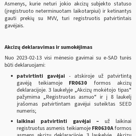
Asmenys, kurie neturi jokio akcizų subjekto statuso
(įregistruoto neterminuotam laikotarpiui) ir ketinantys
gauti prekių su MVV, turi registruotis patvirtintais
gavėjais.
Akcizų deklaravimas ir sumokėjimas
Nuo 2023-02-13 visi mėnesio gavimai su e-SAD turės
būti deklaruojami:
patvirtinti gavėjai
- atskiroje už patvirtintą
gavėją teikiamoje
FR0630
formos akcizų
deklaracijoje. 3 laukelyje „Akcizų mokėtojo tipas“
pažymima „Registruotas asmuo“ ir į 8 laukelį
įrašomas patvirtintam gavėjui suteiktas SEED
numeris;
laikinai patvirtinti gavėjai –
už laikinai
registruotus asmenis teikiamoje
FR0630A
formos
asmens akcizų deklaracijoje. 3 laukelyje „Akcizų