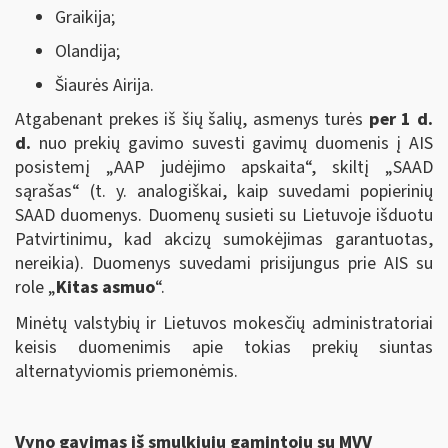
Graikija;
Olandija;
Šiaurės Airija.
Atgabenant prekes iš šių šalių, asmenys turės
per 1 d.
d.
nuo prekių gavimo suvesti gavimų duomenis į AIS
posistemį „AAP judėjimo apskaita“, skiltį „SAAD
sąrašas“ (t. y. analogiškai, kaip suvedami popierinių
SAAD duomenys. Duomenų susieti su Lietuvoje išduotu
Patvirtinimu, kad akcizų sumokėjimas garantuotas,
nereikia). Duomenys suvedami prisijungus prie AIS su
role „
Kitas asmuo
“.
Minėtų valstybių ir Lietuvos mokesčių administratoriai
keisis duomenimis apie tokias prekių siuntas
alternatyviomis priemonėmis.
Vyno gavimas iš smulkiųjų gamintojų su MVV