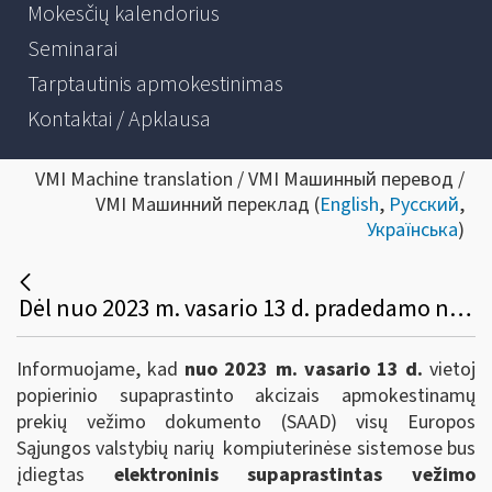
Mokesčių kalendorius
Seminarai
Tarptautinis apmokestinimas
Kontaktai / Apklausa
VMI Machine translation / VMI Машинный перевод /
VMI Машинний переклад (
English
,
Русский
,
Українська
)
Dėl nuo 2023 m. vasario 13 d. pradedamo naudoti elektroninio supaprastinto akcizais apmokestinamų prekių vežimo dokumento (e-SAD)
Informuojame, kad
nuo 2023 m. vasario 13 d.
vietoj
popierinio supaprastinto akcizais apmokestinamų
prekių vežimo dokumento (SAAD) visų Europos
Sąjungos valstybių narių kompiuterinėse sistemose bus
įdiegtas
elektroninis supaprastintas vežimo