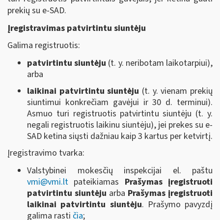
prekių su e-SAD.
Įregistravimas patvirtintu siuntėju
Galima registruotis:
patvirtintu siuntėju
(t. y. neribotam laikotarpiui),
arba
laikinai patvirtintu siuntėju
(t. y. vienam prekių
siuntimui konkrečiam gavėjui ir 30 d. terminui).
Asmuo turi registruotis patvirtintu siuntėju (t. y.
negali registruotis laikinu siuntėju), jei prekes su e-
SAD ketina siųsti dažniau kaip 3 kartus per ketvirtį.
Įregistravimo tvarka:
Valstybinei mokesčių inspekcijai el. paštu
vmi@vmi.lt
pateikiamas
Prašymas įregistruoti
patvirtintu siuntėju
arba
Prašymas įregistruoti
laikinai patvirtintu siuntėju
. Prašymo pavyzdį
galima rasti
čia
;