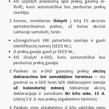
AIS užpildyti pranešimą apie prekių gavimą (e-
RoR), kuris automatiškai bus perduotas prekių
siuntėjui.
Asmuo, norėdamas
išsiųsti
į kitą ES akcizais
apmokestinamas prekes, už kurias akcizai
Lietuvoje sumokėti, turės:
užsiregistruoti VMI patvirtintu siuntėju ir gauti
identifikacinį numerį (SEED Nr.);
iš prekių gavėjo gauti jo SEED Nr.;
AIS išrašyti e-SAD, kuris automatiškai bus
perduotas prekių gavėjui.
Pasikeis su e-SAD gaunamų prekių
akcizų
deklaravimo bei sumokėjimo terminas –
visi
gavimai su e-SAD turės būti deklaruojami vienoje
už kalendorinį mėnesį
teikiamoje akcizų
deklaracijoje ir sumokami
iki kito mėn. 15 d.
(vietoj 5 d. d. nuo prekių atgabenimo termino).
Pasikeis vyno atgabenimo iš kitų valstybių narių