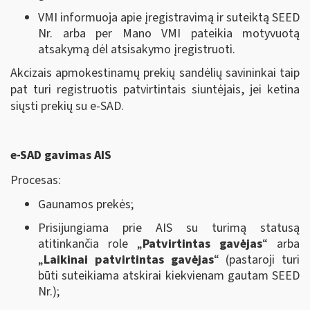
VMI informuoja apie įregistravimą ir suteiktą SEED
Nr. arba per Mano VMI pateikia motyvuotą
atsakymą dėl atsisakymo įregistruoti.
Akcizais apmokestinamų prekių sandėlių savininkai taip
pat turi registruotis patvirtintais siuntėjais, jei ketina
siųsti prekių su e-SAD.
e-SAD gavimas AIS
Procesas:
Gaunamos prekės;
Prisijungiama prie AIS su turimą statusą
atitinkančia role „
Patvirtintas gavėjas
“ arba
„
Laikinai patvirtintas gavėjas
“ (pastaroji turi
būti suteikiama atskirai kiekvienam gautam SEED
Nr.);