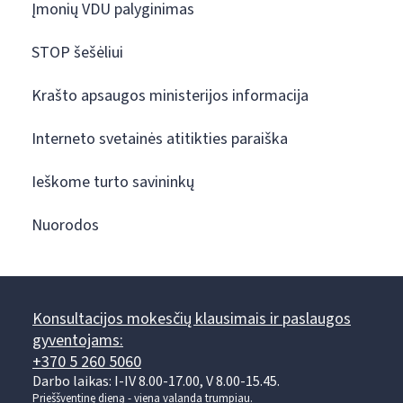
Įmonių VDU palyginimas
STOP šešėliui
Krašto apsaugos ministerijos informacija
Interneto svetainės atitikties paraiška
Ieškome turto savininkų
Nuorodos
Konsultacijos mokesčių klausimais ir paslaugos
gyventojams:
+370 5 260 5060
Darbo laikas: I-IV 8.00-17.00, V 8.00-15.45.
Prieššventinę dieną - viena valanda trumpiau.