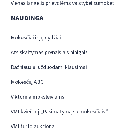
Vienas langelis prievolėms valstybei sumokėti
NAUDINGA
Mokesčiai ir jų dydžiai
Atsiskaitymas grynaisiais pinigais
Dažniausiai užduodami klausimai
Mokesčių ABC
Viktorina moksleiviams
VMI kviečia į „Pasimatymą su mokesčiais“
VMI turto aukcionai