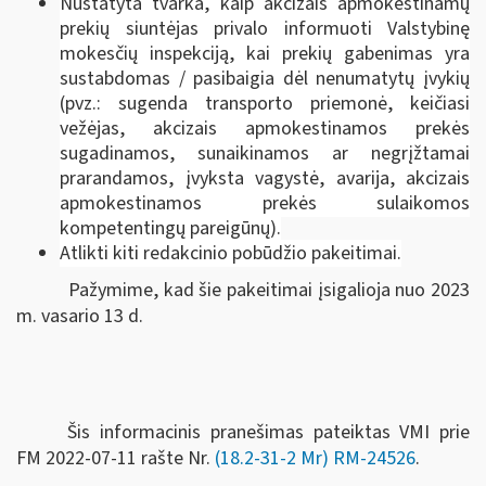
Nustatyta tvarka, kaip akcizais apmokestinamų
prekių siuntėjas privalo informuoti Valstybinę
mokesčių inspekciją, kai prekių gabenimas yra
sustabdomas / pasibaigia dėl nenumatytų įvykių
(pvz.: sugenda transporto priemonė, keičiasi
vežėjas, akcizais apmokestinamos prekės
sugadinamos, sunaikinamos ar negrįžtamai
prarandamos, įvyksta vagystė, avarija, akcizais
apmokestinamos prekės sulaikomos
kompetentingų pareigūnų).
Atlikti kiti redakcinio pobūdžio pakeitimai.
Pažymime, kad šie pakeitimai įsigalioja nuo 2023
m. vasario 13 d.
Šis informacinis pranešimas pateiktas VMI prie
FM
2022-07-11 rašte Nr.
(18.2-31-2 Mr) RM-24526
.