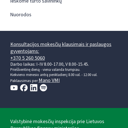
Ieškome turto savininkų
Nuorodos
Konsultacijos mokesčių klausimais ir paslaugos
gyventojams:
+370 5 260 5060
Darbo laikas: I-IV 8.00-17.00, V 8.00-15.45.
Prieššventinę dieną - viena valanda trumpiau.
Kiekvieno mėnesio antrą penktadienį 8.00 val. - 12.00 val.
Mano VMI
Paklausimas per
Valstybinė mokesčių inspekcija prie Lietuvos