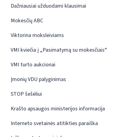
Dažniausiai užduodami klausimai
Mokesčių ABC
Viktorina moksleiviams
VMI kviečia į „Pasimatymą su mokesčiais“
VMI turto aukcionai
Įmonių VDU palyginimas
STOP šešėliui
Krašto apsaugos ministerijos informacija
Interneto svetainės atitikties paraiška