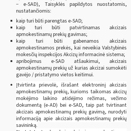
− e-SAD), Taisyklės papildytos nuostatomis,
nustatančiomis:
kaip turi būti parengtas e-SAD;
kaip turi būti patvirtinamas akcizais
apmokestinamų prekių gavimas;
kaip turi būti gabenamos akcizais
apmokestinamos prekės, kai neveikia Valstybinės
mokesčių inspekcijos Akcizų informacinė sistema;
apribojimus e-SAD atšaukimui, akcizais
apmokestinamų prekių už kurias akcizai sumokėti
gavėjo / pristatymo vietos keitimui.
Įtvirtinta prievolė, išrašant elektroninį akcizais
apmokestinamų prekių, kurioms taikomas akcizų
mokėjimo laikino atidėjimo režimas, vežimo
dokumentą (e-AD) bei e-SAD, taip pat tvirtinant
akcizais apmokestinamų prekių gavimą, nurodyti
informaciją apie akcizais apmokestinamų prekių
savininką.