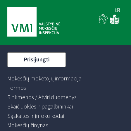
Prisijungti
Mokesčių mokėtojų informacija
Formos
Rinkmenos / Atviri duomenys
Skaičiuoklės ir pagalbininkai
Sąskaitos ir įmokų kodai
Mokesčių žinynas