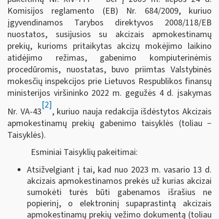
Komisijos reglamento (EB) Nr. 684/2009, kuriuo
įgyvendinamos Tarybos direktyvos 2008/118/EB
nuostatos, susijusios su akcizais apmokestinamų
prekių, kurioms pritaikytas akcizų mokėjimo laikino
atidėjimo režimas, gabenimo kompiuterinėmis
procedūromis, nuostatas, buvo priimtas Valstybinės
mokesčių inspekcijos prie Lietuvos Respublikos finansų
ministerijos viršininko 2022 m. gegužės 4 d. įsakymas
[2]
Nr. VA-43
, kuriuo nauja redakcija išdėstytos Akcizais
apmokestinamų prekių gabenimo taisyklės (toliau −
Taisyklės).
Esminiai Taisyklių pakeitimai:
Atsižvelgiant į tai, kad nuo 2023 m. vasario 13 d.
akcizais apmokestinamos prekės už kurias akcizai
sumokėti turės būti gabenamos išrašius ne
popierinį, o elektroninį supaprastintą akcizais
apmokestinamų prekių vežimo dokumentą (toliau