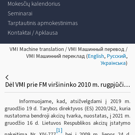
Mokesčių kalendorius
Seminarai
Tarptautinis apmokestinimas
Kontaktai / Apklausa
VMI Machine translation / VMI Машинный перевод /
VMI Машинний переклад (
English
,
Русский
,
Українська
)
Dėl VMI prie FM viršininko 2010 m. rugpjūčio 2 d. įsakymo Nr. VA-88 pakeitimo
Informuojame, kad, atsižvelgdami į 2019 m.
gruodžio 19 d. Tarybos direktyvos (ES) 2020/262, kuria
nustatoma bendroji akcizų tvarka, nuostatas, į 2021 m.
gruodžio 16 d. Lietuvos Respublikos akcizų įstatymo
[1]
pakeitimą Nr. XIV-777
bei į 2009 m. liepos 24 d.