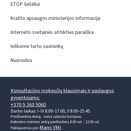
STOP šešėliui
Krašto apsaugos ministerijos informacija
Interneto svetainės atitikties paraiška
Ieškome turto savininkų
Nuorodos
Konsultacijos mokesčių klausimais ir paslaugos
gyventojams:
+370 5 260 5060
Darbo laikas: I-IV 8.00-17.00, V 8.00-15.45.
Prieššventinę dieną - viena valanda trumpiau.
Kiekvieno mėnesio antrą penktadienį 8.00 val. - 12.00 val.
Mano VMI
Paklausimas per