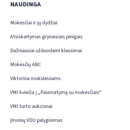
NAUDINGA
Mokesčiai ir jų dydžiai
Atsiskaitymas grynaisiais pinigais
Dažniausiai užduodami klausimai
Mokesčių ABC
Viktorina moksleiviams
VMI kviečia į „Pasimatymą su mokesčiais“
VMI turto aukcionai
Įmonių VDU palyginimas