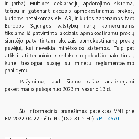
ir (arba) Muitinės deklaracijų apdorojimo sistema,
tačiau ir gabenant akcizais apmokestinamas prekes,
kurioms netaikomas AMLAR, ir kurios gabenamos tarp
Europos Sąjungos valstybių narių komerciniams
tikslams iš patvirtinto akcizais apmokestinamų prekių
siuntėjo patvirtintam akcizais apmokestinamų prekių
gavėjui, kai neveikia minėtosios sistemos. Taip pat
atlikti kiti techninio ir redakcinio pobūdžio pakeitimai,
kurie tiesiogiai susiję su minėtu reglamentavimo
papildymu.
Pažymime, kad šiame rašte analizuojami
pakeitimai įsigalioja nuo 2023 m. vasario 13 d.
Šis informacinis pranešimas pateiktas VMI prie
FM
2022-04-22 rašte Nr. (18.2-31-2 Mr)
RM-14570
.