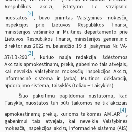
Respublikos akcizų įstatymo 17 straipsnio
[2]
nuostatos
, buvo priimtas Valstybinės mokesčių
inspekcijos prie Lietuvos Respublikos finansų
ministerijos viršininko ir Muitinės departamento prie
Lietuvos Respublikos finansų ministerijos generalinio
direktoriaus 2022 m. balandžio 19 d. įsakymas Nr. VA-
[3]
37/1B-290
, kuriuo nauja redakcija išdėstomos
Akcizais apmokestinamų prekių gabenimo tais atvejais,
kai neveikia Valstybinės mokesčių inspekcijos Akcizų
informacinė sistema ir (arba) Muitinės deklaracijų
apdorojimo sistema, taisyklės (toliau − Taisyklės).
Šiuo pakeitimu papildomai nustatoma, kad
Taisyklių nuostatos turi būti taikomos ne tik akcizais
[4]
apmokestinamų prekių, kurioms taikomas AMLAR
,
gabenimui tais atvejais, kai neveikia Valstybinės
mokesčių inspekcijos akcizų informacinė sistema (AIS)