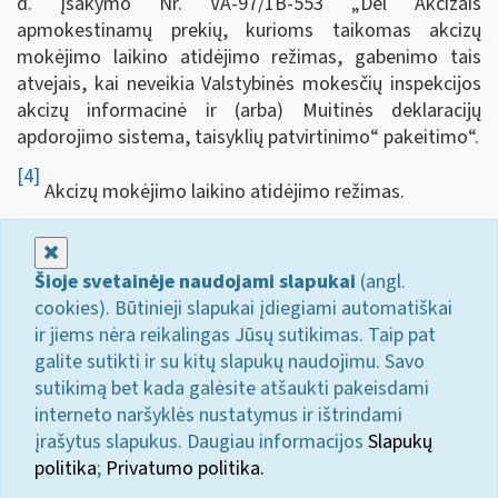
d. įsakymo Nr. VA-97/1B-553 „Dėl Akcizais
apmokestinamų prekių, kurioms taikomas akcizų
mokėjimo laikino atidėjimo režimas, gabenimo tais
atvejais, kai neveikia Valstybinės mokesčių inspekcijos
akcizų informacinė ir (arba) Muitinės deklaracijų
apdorojimo sistema, taisyklių patvirtinimo“ pakeitimo“.
[4]
Akcizų mokėjimo laikino atidėjimo režimas.
Uždaryti
Šioje svetainėje naudojami slapukai
(angl.
cookies). Būtinieji slapukai įdiegiami automatiškai
ir jiems nėra reikalingas Jūsų sutikimas. Taip pat
galite sutikti ir su kitų slapukų naudojimu. Savo
sutikimą bet kada galėsite atšaukti pakeisdami
interneto naršyklės nustatymus ir ištrindami
įrašytus slapukus. Daugiau informacijos
Slapukų
politika
;
Privatumo politika.