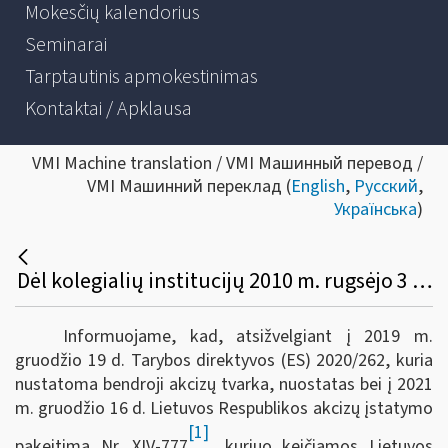
Mokesčių kalendorius
Seminarai
Tarptautinis apmokestinimas
Kontaktai / Apklausa
VMI Machine translation / VMI Машинный перевод /
VMI Машинний переклад (
English
,
Русский
,
Українська
)
Dėl kolegialių institucijų 2010 m. rugsėjo 3 d. įsakymo Nr. VA-97/1B-553 pakeitimo
Informuojame, kad, atsižvelgiant į 2019 m.
gruodžio 19 d. Tarybos direktyvos (ES) 2020/262, kuria
nustatoma bendroji akcizų tvarka, nuostatas bei į 2021
m. gruodžio 16 d. Lietuvos Respublikos akcizų įstatymo
[1]
pakeitimą Nr. XIV-777
, kuriuo keičiamos Lietuvos