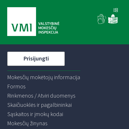
Prisijungti
Mokesčių mokėtojų informacija
Formos
Rinkmenos / Atviri duomenys
Skaičiuoklės ir pagalbininkai
Sąskaitos ir įmokų kodai
Mokesčių žinynas