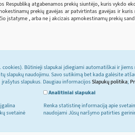
uvos Respubliką atgabenamos prekių siuntėjo, kuris vykdo e
mokestinamų prekių gavėjas ar patvirtintas gavėjas ir kuris
sčio įstatyme
, arba ne į akcizais apmokestinamų prekių sandėl
. cookies). Būtinieji slapukai įdiegiami automatiškai ir jiems
u kitų slapukų naudojimu. Savo sutikimą bet kada galėsite atš
i įrašytus slapukus. Daugiau informacijos
Slapukų politika
;
Pr
Analitiniai slapukai
įgalina
Renka statistinę informaciją apie svetai
ukų svetainė
naudojami Jūsų naršymo patirties gerini