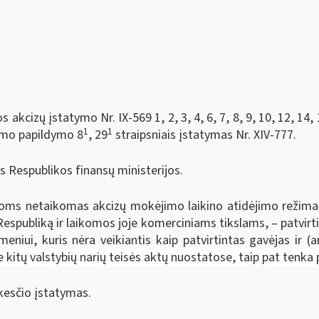
kcizų įstatymo Nr. IX-569 1, 2, 3, 4, 6, 7, 8, 9, 10, 12, 14, 15
1
1
tymo papildymo 8
, 29
straipsniais įstatymas Nr. XIV-777.
s Respublikos finansų ministerijos.
ms netaikomas akcizų mokėjimo laikino atidėjimo režimas, 
spubliką ir laikomos joje komerciniams tikslams, – patvirti
meniui, kuris nėra veikiantis kaip patvirtintas gavėjas ir (
se kitų valstybių narių teisės aktų nuostatose, taip pat tenka
kesčio įstatymas.