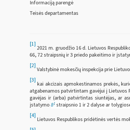
Informaciją parengė
Teisės departamentas
[1]
2021 m. gruodžio 16 d. Lietuvos Respublikos a
66, 72 straipsnių ir 3 priedo pakeitimo ir įsta
[2]
Valstybinė mokesčių inspekcija prie Lietuvo
[3]
kai akcizais apmokestinamos prekės, kurio
atgabenamos patvirtintam gavėjui į Lietuvos Re
gavėjas ir (arba) patvirtintas siuntėjas, ar as
1
įstatymo
8
straipsnio 1 ir 2 dalyse ar tolygio
[4]
Lietuvos Respublikos pridėtinės vertės mo
[5]