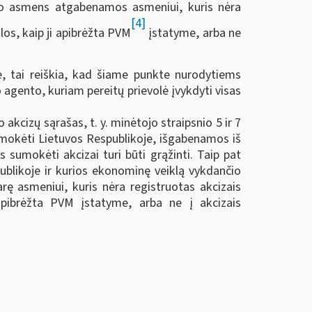
kito asmens atgabenamos asmeniui, kuris nėra
[4]
os, kaip ji apibrėžta PVM
įstatyme, arba ne
te, tai reiškia, kad šiame punkte nurodytiems
 agento, kuriam pereitų prievolė įvykdyti visas
kcizų sąrašas, t. y. minėtojo straipsnio 5 ir 7
umokėti Lietuvos Respublikoje, išgabenamos iš
 sumokėti akcizai turi būti grąžinti. Taip pat
ublikoje ir kurios ekonominę veiklą vykdančio
rę asmeniui, kuris nėra registruotas akcizais
apibrėžta PVM įstatyme, arba ne į akcizais