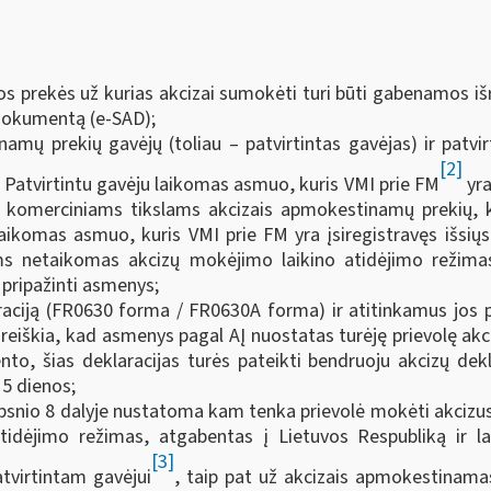
prekės už kurias akcizai sumokėti turi būti gabenamos išraš
dokumentą (e-SAD);
inamų prekių gavėjų (toliau – patvirtintas gavėjas) ir patv
[2]
ai. Patvirtintu gavėju laikomas asmuo, kuris VMI prie FM
yra
rė) komerciniams tikslams akcizais apmokestinamų prekių,
laikomas asmuo, kuris VMI prie FM yra įsiregistravęs išsių
s netaikomas akcizų mokėjimo laikino atidėjimo režimas.
 pripažinti asmenys;
aciją (FR0630 forma / FR0630A forma) ir atitinkamus jos p
iškia, kad asmenys pagal AĮ nuostatas turėję prievolę akciz
, šias deklaracijas turės pateikti bendruoju akcizų dekl
15 dienos;
traipsnio 8 dalyje nustatoma kam tenka prievolė mokėti akci
idėjimo režimas, atgabentas į Lietuvos Respubliką ir l
[3]
atvirtintam gavėjui
, taip pat už akcizais apmokestinama