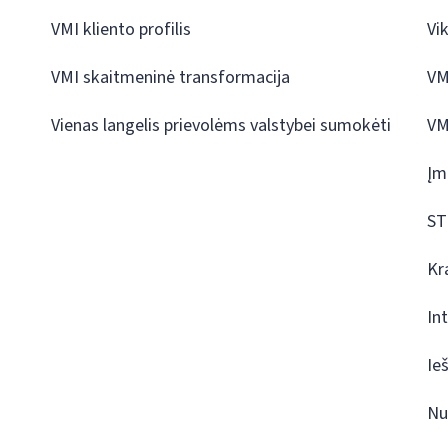
VMI kliento profilis
Vi
VMI skaitmeninė transformacija
VM
Vienas langelis prievolėms valstybei sumokėti
VM
Įm
ST
Kr
In
Ie
Nu