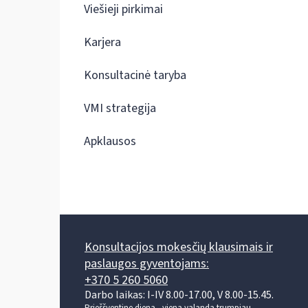
Viešieji pirkimai
Karjera
Konsultacinė taryba
VMI strategija
Apklausos
Konsultacijos mokesčių klausimais ir
paslaugos gyventojams:
+370 5 260 5060
Darbo laikas: I-IV 8.00-17.00, V 8.00-15.45.