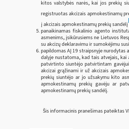
kitos valstybės narės, kai jos prekių 
registruotas akcizais apmokestinamų prek
į akcizais apmokestinamų prekių sandėlį
panaikinamas fiskalinio agento institu
asmenims, įsikūrusiems ne Lietuvos Respub
su akcizų deklaravimu ir sumokėjimu susi
papildomas AĮ 19 straipsnyje nurodytas a
dalyje nustatoma, kad tais atvejais, ka
patvirtinto siuntėjo patvirtintam gavėju
akcizai grąžinami ir už akcizais apmoke
prekių siuntėjo ar jo užsakymu kito asm
apmokestinamų prekių gavėju ar patvi
apmokestinamų prekių sandėlį.
Šis informacinis pranešimas pateiktas V