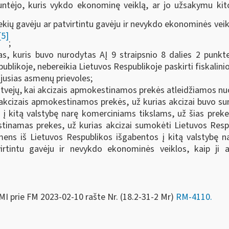
siuntėjo, kuris vykdo ekonominę veiklą, ar jo užsakymu 
ių gavėju ar patvirtintu gavėju ir nevykdo ekonominės veikl
[5]
;
tas, kuris buvo nurodytas AĮ 9 straipsnio 8 dalies 2 punk
likoje, nebereikia Lietuvos Respublikoje paskirti fiskalinio
jusias asmenų prievoles;
tvejų, kai akcizais apmokestinamos prekės atleidžiamos nuo a
i akcizais apmokestinamos prekės, už kurias akcizai buvo s
i į kitą valstybę narę komerciniams tikslams, už šias prekes
stinamas prekes, už kurias akcizai sumokėti Lietuvos Resp
ens iš Lietuvos Respublikos išgabentos į kitą valstybę na
rtintu gavėju ir nevykdo ekonominės veiklos, kaip ji 
MI prie FM
2023-02-10 rašte Nr. (18.2-31-2 Mr)
RM-4110
.