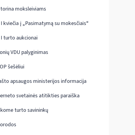
ktorina moksleiviams
I kviečia į „Pasimatymą su mokesčiais“
I turto aukcionai
onių VDU palyginimas
OP šešėliui
ašto apsaugos ministerijos informacija
terneto svetainės atitikties paraiška
škome turto savininkų
orodos