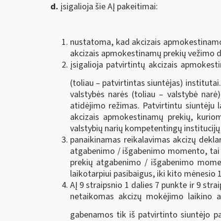
d.
įsigalioja šie AĮ pakeitimai:
nustatoma, kad akcizais apmokestinamos 
akcizais apmokestinamų prekių vežimo 
įsigalioja patvirtintų akcizais apmokest
(toliau – patvirtintas siuntėjas) institut
valstybės narės (toliau – valstybė na
atidėjimo režimas. Patvirtintu siuntėju 
akcizais apmokestinamų prekių, kuriom
valstybių narių kompetentingų institucijų
panaikinamas reikalavimas akcizų deklar
atgabenimo / išgabenimo momento, tai re
prekių atgabenimo / išgabenimo momento
laikotarpiui pasibaigus, iki kito mėnesio 
AĮ 9 straipsnio 1 dalies 7 punkte ir 9 s
netaikomas akcizų mokėjimo laikino at
gabenamos tik iš patvirtinto siuntėjo p