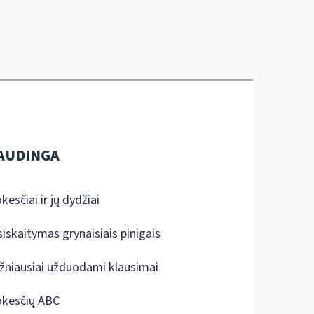
AUDINGA
kesčiai ir jų dydžiai
siskaitymas grynaisiais pinigais
žniausiai užduodami klausimai
kesčių ABC