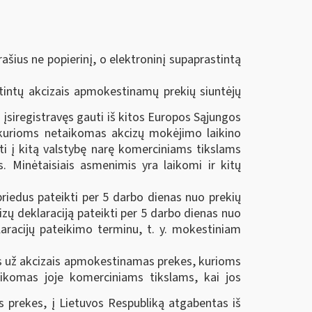
ius ne popierinį, o elektroninį supaprastintą
irtintų akcizais apmokestinamų prekių siuntėjų
 įsiregistravęs gauti iš kitos Europos Sąjungos
 kurioms netaikomas akcizų mokėjimo laikino
sti į kitą valstybę narę komerciniams tikslams
 Minėtaisiais asmenimis yra laikomi ir kitų
riedus pateikti per 5 darbo dienas nuo prekių
ų deklaraciją pateikti per 5 darbo dienas nuo
aracijų pateikimo terminu, t. y. mokestiniam
zus už akcizais apmokestinamas prekes, kurioms
aikomas joje komerciniams tikslams, kai jos
s prekes, į Lietuvos Respubliką atgabentas iš