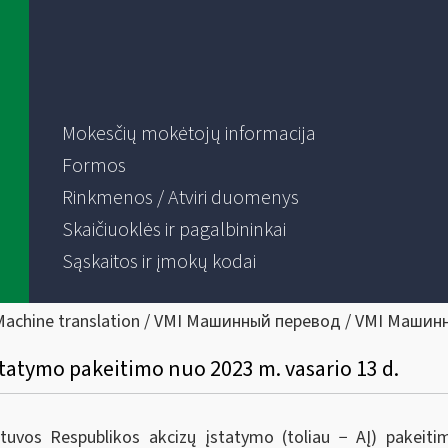
Mokesčių mokėtojų informacija
Formos
Rinkmenos / Atviri duomenys
Skaičiuoklės ir pagalbininkai
Sąskaitos ir įmokų kodai
Machine translation / VMI Машинный перевод / VMI Машин
statymo pakeitimo nuo 2023 m. vasario 13 d.
tuvos Respublikos akcizų įstatymo (toliau − AĮ) pakeiti