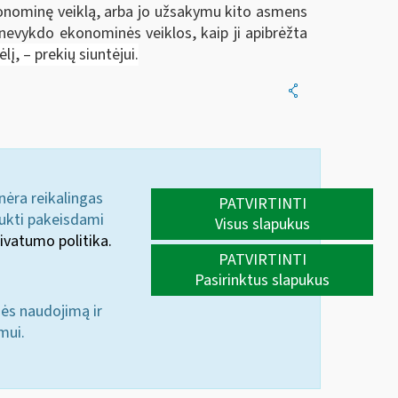
konominę veiklą, arba jo užsakymu kito asmens
 nevykdo ekonominės veiklos, kaip ji apibrėžta
į, – prekių siuntėjui.
 nėra reikalingas
PATVIRTINTI
aukti pakeisdami
Visus slapukus
ivatumo politika.
PATVIRTINTI
Pasirinktus slapukus
nės naudojimą ir
mui.