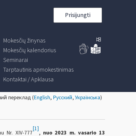
Prisijungti
Mokesčių žinynas
Mokesčių kalendorius
Seminarai
Tarptautinis apmokestinimas
Kontaktai / Apklausa
ний переклад (
English
,
Русский
,
Українська
)
[1]
mu Nr. XIV-777
,
nuo 2023 m. vasario 13