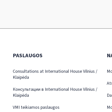
PASLAUGOS
N
Consultations at International House Vilnius /
Mo
Klaipėda
At
Консультации в International House Vilnius /
Klaipėda
Da
VMI teikiamos paslaugos
Mo