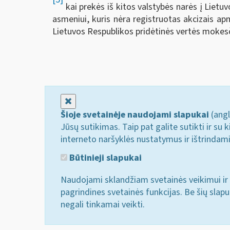
kai prekės iš kitos valstybės narės į Liet
asmeniui, kuris nėra registruotas akcizais ap
Lietuvos Respublikos pridėtinės vertės moke
Uždaryti
Šioje svetainėje naudojami slapukai
(angl
Jūsų sutikimas. Taip pat galite sutikti ir s
interneto naršyklės nustatymus ir ištrindam
Būtinieji slapukai
Naudojami sklandžiam svetainės veikimui ir 
pagrindines svetainės funkcijas. Be šių slap
negali tinkamai veikti.