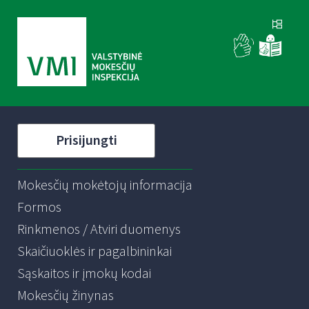
Prisijungti
Mokesčių mokėtojų informacija
Formos
Rinkmenos / Atviri duomenys
Skaičiuoklės ir pagalbininkai
Sąskaitos ir įmokų kodai
Mokesčių žinynas