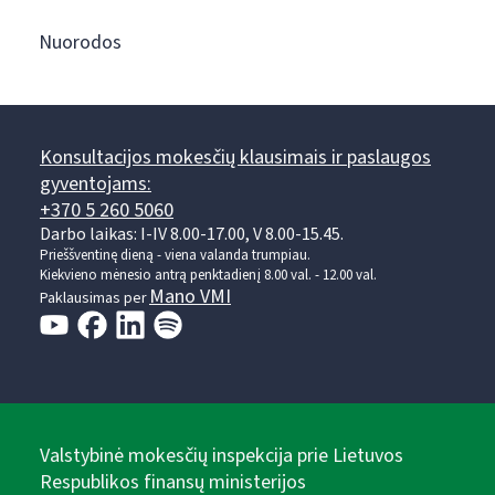
Nuorodos
Konsultacijos mokesčių klausimais ir paslaugos
gyventojams:
+370 5 260 5060
Darbo laikas: I-IV 8.00-17.00, V 8.00-15.45.
Prieššventinę dieną - viena valanda trumpiau.
Kiekvieno mėnesio antrą penktadienį 8.00 val. - 12.00 val.
Mano VMI
Paklausimas per
Valstybinė mokesčių inspekcija prie Lietuvos
Respublikos finansų ministerijos