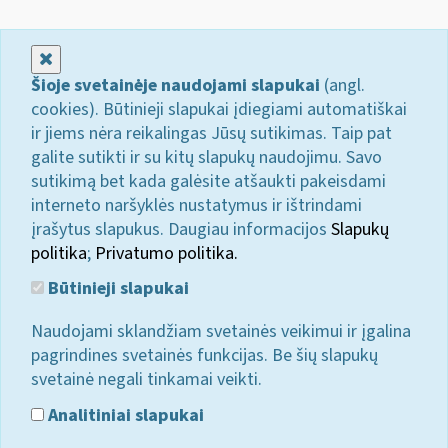
Uždaryti
Šioje svetainėje naudojami slapukai
(angl.
cookies). Būtinieji slapukai įdiegiami automatiškai
ir jiems nėra reikalingas Jūsų sutikimas. Taip pat
galite sutikti ir su kitų slapukų naudojimu. Savo
sutikimą bet kada galėsite atšaukti pakeisdami
interneto naršyklės nustatymus ir ištrindami
įrašytus slapukus. Daugiau informacijos
Slapukų
politika
;
Privatumo politika.
Būtinieji slapukai
Naudojami sklandžiam svetainės veikimui ir įgalina
pagrindines svetainės funkcijas. Be šių slapukų
svetainė negali tinkamai veikti.
Analitiniai slapukai