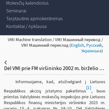
Mokesčių kalendorius
Seminarai
Tarptautinis apmokestinimas
Kontaktai / Apklausa
VMI Machine translation / VMI Машинный перевод /
VMI Машинний переклад (
English
,
Русский
,
Українська
)
Dėl VMI prie FM viršininko 2002 m. birželio 25 d. įsakymo 174 pakeitimo
Informuojame, kad, atsižvelgiant į Lietuvos
[1]
Respublikos akcizų įstatymo pakeitimus
, buvo
priimtas Valstybinės mokesčių inspekcijos prie Lietuvos
Respublikos finansų ministerijos viršininko 2023 m.
vasario 15 d. įsakymas Nr. VA-10 „Dėl Valstybinės