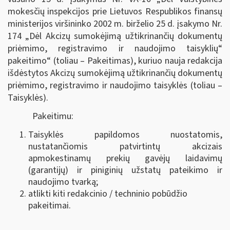
mokesčių inspekcijos prie Lietuvos Respublikos finansų
ministerijos viršininko 2002 m. birželio 25 d. įsakymo Nr.
174 „Dėl Akcizų sumokėjimą užtikrinančių dokumentų
priėmimo, registravimo ir naudojimo taisyklių“
pakeitimo“ (toliau – Pakeitimas), kuriuo nauja redakcija
išdėstytos Akcizų sumokėjimą užtikrinančių dokumentų
priėmimo, registravimo ir naudojimo taisyklės (toliau –
Taisyklės).
Pakeitimu:
Taisyklės papildomos nuostatomis,
nustatančiomis patvirtintų akcizais
apmokestinamų prekių gavėjų laidavimų
(garantijų) ir piniginių užstatų pateikimo ir
naudojimo tvarką;
atlikti kiti redakcinio / techninio pobūdžio
pakeitimai.