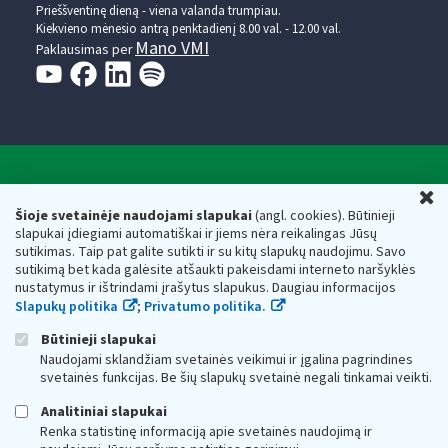
Prieššventinę dieną - viena valanda trumpiau.
Kiekvieno mėnesio antrą penktadienį 8.00 val. - 12.00 val.
Mano VMI
Paklausimas per
Valstybinė mokesčių inspekcija prie Lietuvos
U
Respublikos finansų ministerijos
Šioje svetainėje naudojami slapukai
(angl. cookies). Būtinieji
slapukai įdiegiami automatiškai ir jiems nėra reikalingas Jūsų
Biudžetinė įstaiga. Juridinio asmens kodas — 188659752,
sutikimas. Taip pat galite sutikti ir su kitų slapukų naudojimu. Savo
adresas: Vasario 16-osios g. 14, 01107 Vilnius, Lietuva, el.paštas:
sutikimą bet kada galėsite atšaukti pakeisdami interneto naršyklės
vmi@vmi.lt
, E. pristatymo dėžutės adresas 188659752
nustatymus ir ištrindami įrašytus slapukus. Daugiau informacijos
Duomenys apie Valstybinę mokesčių inspekciją prie Lietuvos
Slapukų politika
;
Privatumo politika.
Respublikos finansų ministerijos kaupiami ir saugomi Juridinių
asmenų registre
Būtinieji slapukai
Naudojami sklandžiam svetainės veikimui ir įgalina pagrindines
svetainės funkcijas. Be šių slapukų svetainė negali tinkamai veikti.
Analitiniai slapukai
Renka statistinę informaciją apie svetainės naudojimą ir