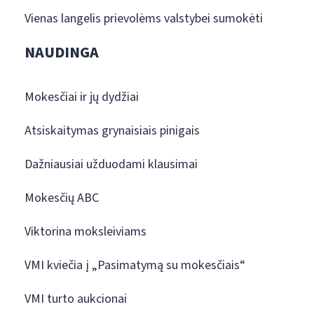
Vienas langelis prievolėms valstybei sumokėti
NAUDINGA
Mokesčiai ir jų dydžiai
Atsiskaitymas grynaisiais pinigais
Dažniausiai užduodami klausimai
Mokesčių ABC
Viktorina moksleiviams
VMI kviečia į „Pasimatymą su mokesčiais“
VMI turto aukcionai