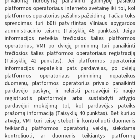
privalomą nurodymą panaikinti galimybę pasiekti
platformos operatoriaus interneto svetainę iki tol, kol
platformos operatorius pašalins pažeidimą. Tačiau toks
sprendimas turi būti patvirtintas Vilniaus apygardos
administracinio teismo (Taisyklių 46 punktas). Jeigu
informacijos neteikia trečiosios šalies platformos
operatorius, VMI po dviejų priminimų turi panaikinti
trečiosios šalies platformos operatoriaus registraciją
(Taisyklių 42 punktas). Jei platformos operatoriui
informacijos nepateikia pats pardavėjas, po dviejų
platformos operatoriaus priminimų nepateikus
duomenų, platformos operatorius privalo panaikinti
pardavėjo paskyrą ir neleisti pardavėjui iš naujo
registruotis platformoje arba sustabdyti atlygio
pardavėjui mokėjimą tol, kol pardavėjas pateiks
prašomą informaciją (Taisyklių 40 punktas). Bet kuriuo
atveju, VMI turi teisę stebėti ir kontroliuoti duomenis
teikiančių platformos operatorių veiklą, siekdama
kontroliuoti, ar duomenis teikiantys platformų