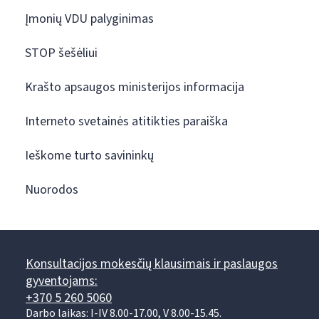
Įmonių VDU palyginimas
STOP šešėliui
Krašto apsaugos ministerijos informacija
Interneto svetainės atitikties paraiška
Ieškome turto savininkų
Nuorodos
Konsultacijos mokesčių klausimais ir paslaugos
gyventojams:
+370 5 260 5060
Darbo laikas: I-IV 8.00-17.00, V 8.00-15.45.