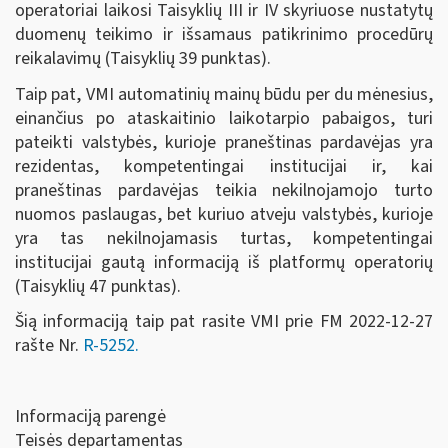
operatoriai laikosi Taisyklių III ir IV skyriuose nustatytų
duomenų teikimo ir išsamaus patikrinimo procedūrų
reikalavimų (Taisyklių 39 punktas).
Taip pat, VMI automatinių mainų būdu per du mėnesius,
einančius po ataskaitinio laikotarpio pabaigos, turi
pateikti valstybės, kurioje praneštinas pardavėjas yra
rezidentas, kompetentingai institucijai ir, kai
praneštinas pardavėjas teikia nekilnojamojo turto
nuomos paslaugas, bet kuriuo atveju valstybės, kurioje
yra tas nekilnojamasis turtas, kompetentingai
institucijai gautą informaciją iš platformų operatorių
(Taisyklių 47 punktas).
Šią informaciją taip pat rasite VMI prie FM 2022-12-27
rašte Nr.
R-5252.
Informaciją parengė
Teisės departamentas