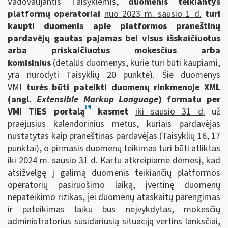
Vadovaujantis Taisyklėmis,
duomenis teikiantys
platformų operatoriai
nuo 2023 m. sausio 1 d.
turi
kaupti duomenis apie
platformos praneštinų
pardavėjų gautas pajamas bei visus išskaičiuotus
arba priskaičiuotus mokesčius arba
komisinius
(detalūs duomenys, kurie turi būti kaupiami,
yra nurodyti Taisyklių 20 punkte). Šie duomenys
VMI
turės būti pateikti duomenų rinkmenoje XML
(angl.
Extensible Markup Language
) formatu per
[4]
VMI TIES portalą
kasmet
iki sausio 31 d.
už
praėjusius kalendorinius metus, kuriais pardavėjas
nustatytas kaip praneštinas pardavėjas (Taisyklių 16, 17
punktai), o pirmasis duomenų teikimas turi būti atliktas
iki 2024 m. sausio 31 d. Kartu atkreipiame dėmesį, kad
atsižvelgę į galimą duomenis teikiančių platformos
operatorių pasiruošimo laiką, įvertinę duomenų
nepateikimo rizikas, jei duomenų ataskaitų parengimas
ir pateikimas laiku bus neįvykdytas, mokesčių
administratorius susidariusią situaciją vertins lanksčiai,