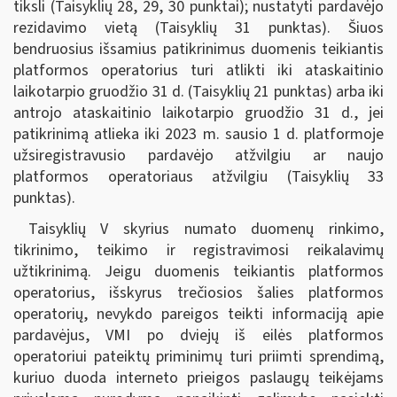
tiksli (Taisyklių 28, 29, 30 punktai); nustatyti pardavėjo
rezidavimo vietą (Taisyklių 31 punktas). Šiuos
bendruosius išsamius patikrinimus duomenis teikiantis
platformos operatorius turi atlikti iki ataskaitinio
laikotarpio gruodžio 31 d. (Taisyklių 21 punktas) arba iki
antrojo ataskaitinio laikotarpio gruodžio 31 d., jei
patikrinimą atlieka iki 2023 m. sausio 1 d. platformoje
užsiregistravusio pardavėjo atžvilgiu ar naujo
platformos operatoriaus atžvilgiu (Taisyklių 33
punktas).
Taisyklių V skyrius numato duomenų rinkimo,
tikrinimo, teikimo ir registravimosi reikalavimų
užtikrinimą. Jeigu duomenis teikiantis platformos
operatorius, išskyrus trečiosios šalies platformos
operatorių, nevykdo pareigos teikti informaciją apie
pardavėjus, VMI po dviejų iš eilės platformos
operatoriui pateiktų priminimų turi priimti sprendimą,
kuriuo duoda interneto prieigos paslaugų teikėjams