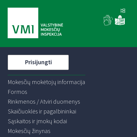
Prisijungti
Mokesčių mokėtojų informacija
Formos
Rinkmenos / Atviri duomenys
Skaičiuoklės ir pagalbininkai
Sąskaitos ir įmokų kodai
Mokesčių žinynas