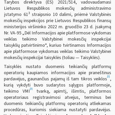
Tarybos direktyva (ES) 2021/514, vadovaudamasi
Lietuvos Respublikos mokesčių administravimo
3
įstatymo 61
straipsnio 10 dalimi, priėmė Valstybinės
mokesčių inspekcijos prie Lietuvos Respublikos finansų
ministerijos viršininko 2022 m. gruodžio 23 d. įsakymą
Nr. VA-95 „Dėl Informacijos apie platformose vykdomas
veiklas teikimo Valstybinei mokesčių inspekcijai
taisyklių patvirtinimo“, kuriuo tvirtinamos Informacijos
apie platformose vykdomas veiklas teikimo Valstybinei
mokesčių inspekcijai taisyklės (toliau — Taisyklės).
Taisyklės nustato duomenis teikiančių platformų
operatorių kaupiamos informacijos apie praneštinus
[2]
pardavėjus, gaunančius pajamų iš tam tikros veiklos
,
kurią vykdyti buvo sudarytos sąlygos platformoje,
[3]
teikimo VMI
tvarką, apimtį, išimtis, platformos
operatoriaus registravimosi atvejus, terminus bei
duomenis teikiančių platformų operatorių atliekamas
procedūras, kuriomis siekiama nustatyti pardavėjus.