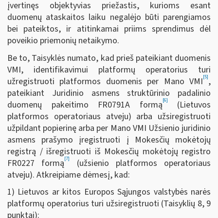
įvertinęs objektyvias priežastis, kurioms esant
duomenų ataskaitos laiku negalėjo būti parengiamos
bei pateiktos, ir atitinkamai priims sprendimus dėl
poveikio priemonių netaikymo.
Be to, Taisyklės numato, kad prieš pateikiant duomenis
VMI, identifikavimui platformų operatorius turi
[5]
užregistruoti platformos duomenis per Mano VMI
,
pateikiant Juridinio asmens struktūrinio padalinio
[6]
duomenų pakeitimo FR0791A formą
(Lietuvos
platformos operatoriaus atveju) arba užsiregistruoti
užpildant popierinę arba per Mano VMI Užsienio juridinio
asmens prašymo įregistruoti į Mokesčių mokėtojų
registrą / išregistruoti iš Mokesčių mokėtojų registro
[7]
FR0227 formą
(užsienio platformos operatoriaus
atveju). Atkreipiame dėmesį, kad:
1) Lietuvos ar kitos Europos Sąjungos valstybės narės
platformų operatorius turi užsiregistruoti
(Taisyklių 8, 9
punktai):