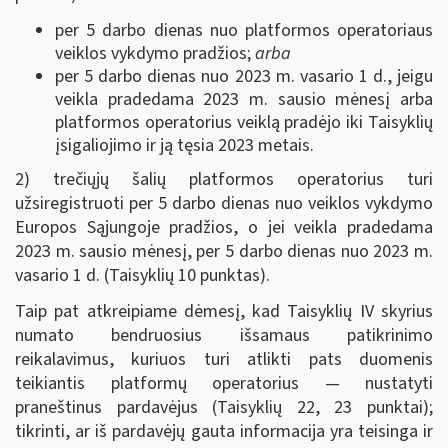
per 5 darbo dienas nuo platformos operatoriaus
veiklos vykdymo pradžios;
arba
per 5 darbo dienas nuo 2023 m. vasario 1 d., jeigu
veikla pradedama 2023 m. sausio mėnesį arba
platformos operatorius veiklą pradėjo iki Taisyklių
įsigaliojimo ir ją tęsia 2023 metais.
2) trečiųjų šalių platformos operatorius turi
užsiregistruoti per 5 darbo dienas nuo veiklos vykdymo
Europos Sąjungoje pradžios, o jei veikla pradedama
2023 m. sausio mėnesį, per 5 darbo dienas nuo 2023 m.
vasario 1 d. (Taisyklių 10 punktas).
Taip pat atkreipiame dėmesį, kad Taisyklių IV skyrius
numato bendruosius išsamaus patikrinimo
reikalavimus, kuriuos turi atlikti pats duomenis
teikiantis platformų operatorius — nustatyti
praneštinus pardavėjus (Taisyklių 22, 23 punktai);
tikrinti, ar iš pardavėjų gauta informacija yra teisinga ir