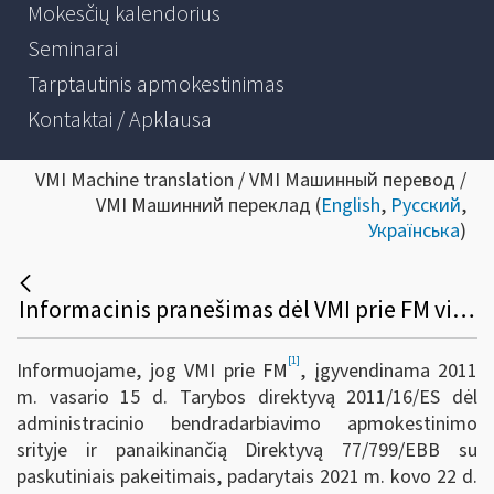
Mokesčių kalendorius
Seminarai
Tarptautinis apmokestinimas
Kontaktai / Apklausa
VMI Machine translation / VMI Машинный перевод /
VMI Машинний переклад (
English
,
Русский
,
Українська
)
Informacinis pranešimas dėl VMI prie FM viršininko 2022 m. gruodžio 23 d. įsakymo Nr. VA-95 „Dėl Informacijos apie platformose vykdomas veiklas teikimo Valstybinei mokesčių inspekcijai taisyklių patvirtinimo“
[1]
Informuojame, jog VMI prie FM
, įgyvendinama 2011
m. vasario 15 d. Tarybos direktyvą 2011/16/ES dėl
administracinio bendradarbiavimo apmokestinimo
srityje ir panaikinančią Direktyvą 77/799/EBB su
paskutiniais pakeitimais, padarytais 2021 m. kovo 22 d.