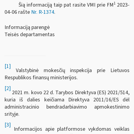
1
Šią informaciją taip pat rasite VMI prie FM
2023-
04-06 rašte
Nr. R-1374
.
Informaciją parengė
Teisės departamentas
[1]
Valstybinė mokesčių inspekcija prie Lietuvos
Respublikos finansų ministerijos.
[2]
2021 m. kovo 22 d. Tarybos Direktyva (ES) 2021/514,
kuria iš dalies keičiama Direktyva 2011/16/ES dėl
administracinio bendradarbiavimo apmokestinimo
srityje.
[3]
Informacijos apie platformose vykdomas veiklas