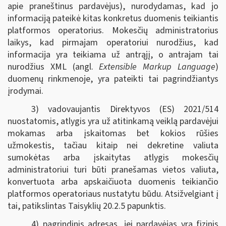
apie praneštinus pardavėjus), nurodydamas, kad jo
informaciją pateikė kitas konkretus duomenis teikiantis
platformos operatorius. Mokesčių administratorius
laikys, kad pirmajam operatoriui nurodžius, kad
informacija yra teikiama už antrąjį, o antrajam tai
nurodžius XML (angl.
Extensible Markup Language
)
duomenų rinkmenoje, yra pateikti tai pagrindžiantys
įrodymai.
3) vadovaujantis Direktyvos (ES) 2021/514
nuostatomis, atlygis yra už atitinkamą veiklą pardavėjui
mokamas arba įskaitomas bet kokios rūšies
užmokestis, tačiau kitaip nei dekretine valiuta
sumokėtas arba įskaitytas atlygis mokesčių
administratoriui turi būti pranešamas vietos valiuta,
konvertuota arba apskaičiuota duomenis teikiančio
platformos operatoriaus nustatytu būdu. Atsižvelgiant į
tai, patikslintas Taisyklių 20.2.5 papunktis.
4) pagrindinis adresas, jei pardavėjas yra fizinis