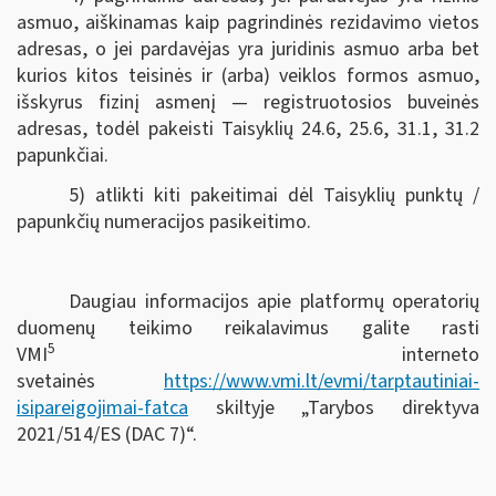
asmuo, aiškinamas kaip pagrindinės rezidavimo vietos
adresas, o jei pardavėjas yra juridinis asmuo arba bet
kurios kitos teisinės ir (arba) veiklos formos asmuo,
išskyrus fizinį asmenį — registruotosios buveinės
adresas, todėl pakeisti Taisyklių 24.6, 25.6, 31.1, 31.2
papunkčiai.
5) atlikti kiti pakeitimai dėl Taisyklių punktų /
papunkčių numeracijos pasikeitimo.
Daugiau informacijos apie platformų operatorių
duomenų teikimo reikalavimus galite rasti
5
VMI
interneto
svetainės
https://www.vmi.lt/evmi/tarptautiniai-
isipareigojimai-fatca
skiltyje „Tarybos direktyva
2021/514/ES (DAC 7)“.