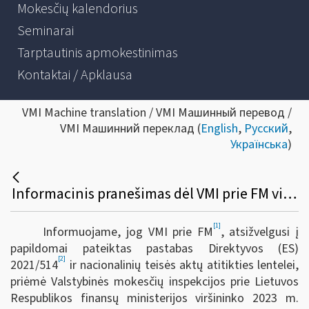
Mokesčių kalendorius
Seminarai
Tarptautinis apmokestinimas
Kontaktai / Apklausa
VMI Machine translation / VMI Машинный перевод /
VMI Машинний переклад (
English
,
Русский
,
Українська
)
Informacinis pranešimas dėl VMI prie FM viršininko 2023 m. balandžio 4 d. įsakymo Nr. VA-23 „Dėl VMI prie FM viršininko 2022 m. gruodžio 23 d. įsakymo Nr. VA-95 „Dėl informacijos apie platformose vykdomas veiklas teikimo VMI taisyklių patvirtinimo“ pakeitimo“
[1]
Informuojame, jog VMI prie FM
, atsižvelgusi į
papildomai pateiktas pastabas Direktyvos (ES)
[2]
2021/514
ir nacionalinių teisės aktų atitikties lentelei,
priėmė Valstybinės mokesčių inspekcijos prie Lietuvos
Respublikos finansų ministerijos viršininko 2023 m.