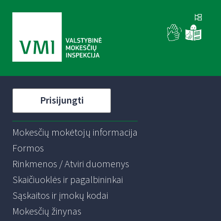
Prisijungti
Mokesčių mokėtojų informacija
Formos
Rinkmenos / Atviri duomenys
Skaičiuoklės ir pagalbininkai
Sąskaitos ir įmokų kodai
Mokesčių žinynas