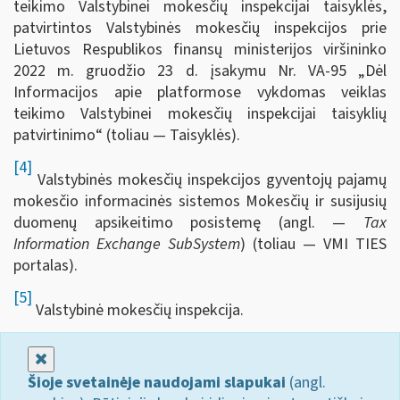
teikimo Valstybinei mokesčių inspekcijai taisyklės,
patvirtintos Valstybinės mokesčių inspekcijos prie
Lietuvos Respublikos finansų ministerijos viršininko
2022 m. gruodžio 23 d. įsakymu Nr. VA-95 „Dėl
Informacijos apie platformose vykdomas veiklas
teikimo Valstybinei mokesčių inspekcijai taisyklių
patvirtinimo“ (toliau — Taisyklės).
[4]
Valstybinės mokesčių inspekcijos gyventojų pajamų
mokesčio informacinės sistemos Mokesčių ir susijusių
duomenų apsikeitimo posistemę (angl. —
Tax
Information Exchange SubSystem
) (toliau — VMI TIES
portalas).
[5]
Valstybinė mokesčių inspekcija.
Uždaryti
Šioje svetainėje naudojami slapukai
(angl.