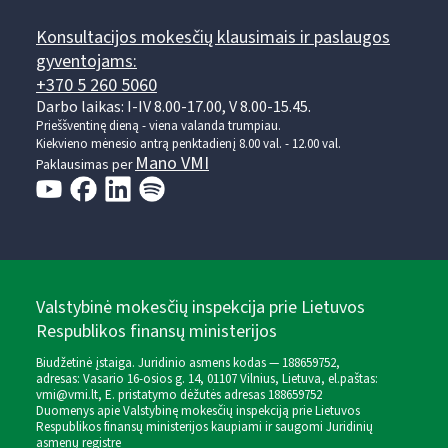
Konsultacijos mokesčių klausimais ir paslaugos
gyventojams:
+370 5 260 5060
Darbo laikas: I-IV 8.00-17.00, V 8.00-15.45.
Prieššventinę dieną - viena valanda trumpiau.
Kiekvieno mėnesio antrą penktadienį 8.00 val. - 12.00 val.
Mano VMI
Paklausimas per
Valstybinė mokesčių inspekcija prie Lietuvos
Respublikos finansų ministerijos
Biudžetinė įstaiga. Juridinio asmens kodas — 188659752,
adresas: Vasario 16-osios g. 14, 01107 Vilnius, Lietuva, el.paštas:
vmi@vmi.lt
, E. pristatymo dėžutės adresas 188659752
Duomenys apie Valstybinę mokesčių inspekciją prie Lietuvos
Respublikos finansų ministerijos kaupiami ir saugomi Juridinių
asmenų registre