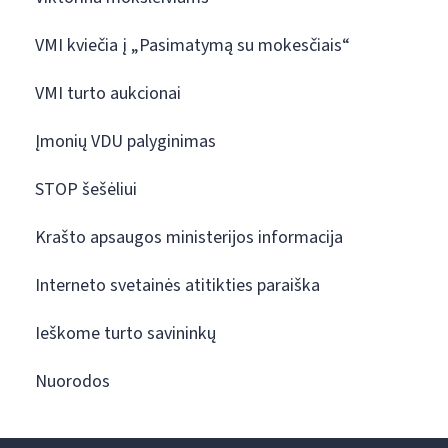
VMI kviečia į „Pasimatymą su mokesčiais“
VMI turto aukcionai
Įmonių VDU palyginimas
STOP šešėliui
Krašto apsaugos ministerijos informacija
Interneto svetainės atitikties paraiška
Ieškome turto savininkų
Nuorodos