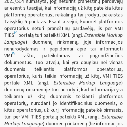
2021/514 numatyta, jog neturint praneštinų pardavėjų
ar esant situacijai, kai informaciją už kitą pateikia kitas
platformų operatorius, reikalinga tai įrodyti, pakeistas
Taisyklių 5 punktas. Esant atvejui, kuomet platformos
operatorius neturi praneštinų pardavėjų, jis per VMI
[4]
TIES
portalą turi pateikti XML (angl.
Extensible Markup
Language
) duomenų rinkmeną, joje informacijos
nenurodydamas ir papildomai apie tai informuoti
[5]
VMI
raštu, pateikdamas tai pagrindžiančius
dokumentus. Tuo atveju, kai yra daugiau nei vienas
duomenis teikiantis platformos operatorius,
operatorius, kuris teikia informaciją už kitą, VMI TIES
portale XML (angl.
Extensible Markup Language
)
duomenų rinkmenoje turi nurodyti, kad informacija yra
teikiama už kitą duomenis teikiantį platformos
operatorių, nurodant jo identifikacinius duomenis, o
kitas operatorius, už kurį informaciją pateikė pirmasis,
turi per VMI TIES portalą pateikti XML (angl.
Extensible
Markup Language
) duomenų rinkmeną (be informacijos