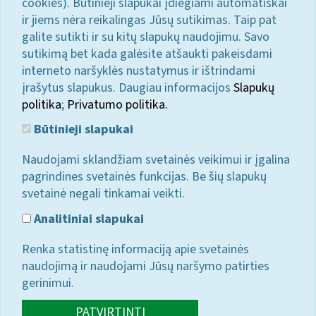
cookies). Būtinieji slapukai įdiegiami automatiškai
ir jiems nėra reikalingas Jūsų sutikimas. Taip pat
galite sutikti ir su kitų slapukų naudojimu. Savo
sutikimą bet kada galėsite atšaukti pakeisdami
interneto naršyklės nustatymus ir ištrindami
įrašytus slapukus. Daugiau informacijos
Slapukų
politika
;
Privatumo politika.
Būtinieji slapukai
Naudojami sklandžiam svetainės veikimui ir įgalina
pagrindines svetainės funkcijas. Be šių slapukų
svetainė negali tinkamai veikti.
Analitiniai slapukai
Renka statistinę informaciją apie svetainės
naudojimą ir naudojami Jūsų naršymo patirties
gerinimui.
PATVIRTINTI