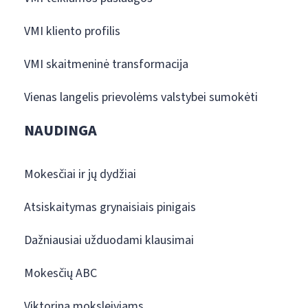
VMI kliento profilis
VMI skaitmeninė transformacija
Vienas langelis prievolėms valstybei sumokėti
NAUDINGA
Mokesčiai ir jų dydžiai
Atsiskaitymas grynaisiais pinigais
Dažniausiai užduodami klausimai
Mokesčių ABC
Viktorina moksleiviams