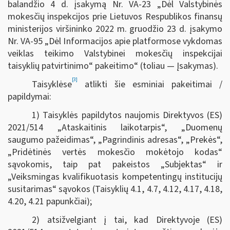
balandžio 4 d. įsakymą Nr. VA-23 „Dėl Valstybinės
mokesčių inspekcijos prie Lietuvos Respublikos finansų
ministerijos viršininko 2022 m. gruodžio 23 d. įsakymo
Nr. VA-95 „Dėl Informacijos apie platformose vykdomas
veiklas teikimo Valstybinei mokesčių inspekcijai
taisyklių patvirtinimo“ pakeitimo“ (toliau — Įsakymas).
[3]
Taisyklėse
atlikti šie esminiai pakeitimai /
papildymai:
1) Taisyklės papildytos naujomis Direktyvos (ES)
2021/514 „Ataskaitinis laikotarpis“, „Duomenų
saugumo pažeidimas“, „Pagrindinis adresas“, „Prekės“,
„Pridėtinės vertės mokesčio mokėtojo kodas“
sąvokomis, taip pat pakeistos „Subjektas“ ir
„Veiksmingas kvalifikuotasis kompetentingų institucijų
susitarimas“ sąvokos (Taisyklių 4.1, 4.7, 4.12, 4.17, 4.18,
4.20, 4.21 papunkčiai);
2) atsižvelgiant į tai, kad Direktyvoje (ES)