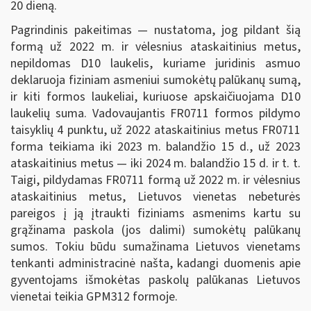
20 dieną.
Pagrindinis pakeitimas — nustatoma, jog pildant šią
formą už 2022 m. ir vėlesnius ataskaitinius metus,
nepildomas D10 laukelis, kuriame juridinis asmuo
deklaruoja fiziniam asmeniui sumokėtų palūkanų sumą,
ir kiti formos laukeliai, kuriuose apskaičiuojama D10
laukelių suma. Vadovaujantis FR0711 formos pildymo
taisyklių 4 punktu, už 2022 ataskaitinius metus FR0711
forma teikiama iki 2023 m. balandžio 15 d., už 2023
ataskaitinius metus — iki 2024 m. balandžio 15 d. ir t. t.
Taigi, pildydamas FR0711 formą už 2022 m. ir vėlesnius
ataskaitinius metus, Lietuvos vienetas nebeturės
pareigos į ją įtraukti fiziniams asmenims kartu su
grąžinama paskola (jos dalimi) sumokėtų palūkanų
sumos. Tokiu būdu sumažinama Lietuvos vienetams
tenkanti administracinė našta, kadangi duomenis apie
gyventojams išmokėtas paskolų palūkanas Lietuvos
vienetai teikia GPM312 formoje.