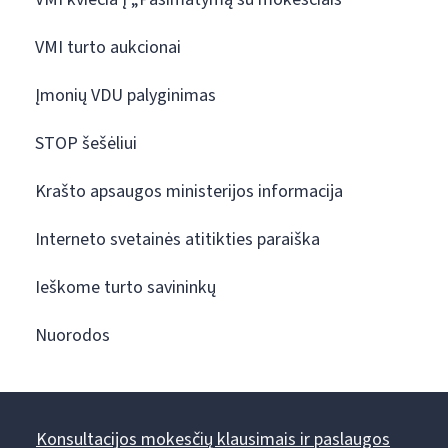
VMI turto aukcionai
Įmonių VDU palyginimas
STOP šešėliui
Krašto apsaugos ministerijos informacija
Interneto svetainės atitikties paraiška
Ieškome turto savininkų
Nuorodos
Konsultacijos mokesčių klausimais ir paslaugos