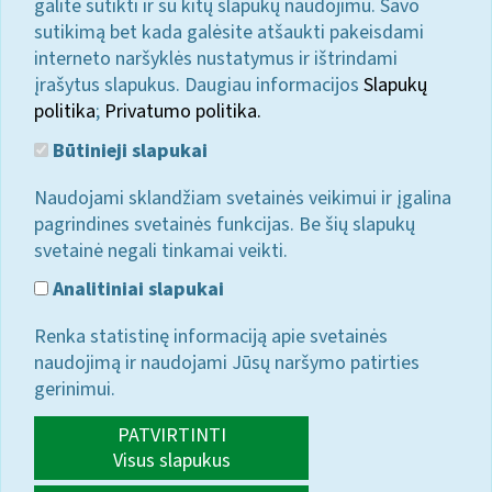
galite sutikti ir su kitų slapukų naudojimu. Savo
sutikimą bet kada galėsite atšaukti pakeisdami
interneto naršyklės nustatymus ir ištrindami
įrašytus slapukus. Daugiau informacijos
Slapukų
politika
;
Privatumo politika.
Būtinieji slapukai
Naudojami sklandžiam svetainės veikimui ir įgalina
pagrindines svetainės funkcijas. Be šių slapukų
svetainė negali tinkamai veikti.
Analitiniai slapukai
Renka statistinę informaciją apie svetainės
naudojimą ir naudojami Jūsų naršymo patirties
gerinimui.
PATVIRTINTI
Visus slapukus