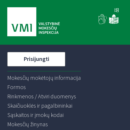
Prisijungti
Mokesčių mokėtojų informacija
Formos
Rinkmenos / Atviri duomenys
Skaičiuoklės ir pagalbininkai
Sąskaitos ir įmokų kodai
Mokesčių žinynas