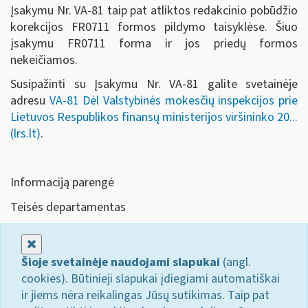
Įsakymu Nr. VA-81 taip pat atliktos redakcinio pobūdžio
korekcijos FR0711 formos pildymo taisyklėse. Šiuo
įsakymu FR0711 forma ir jos priedų formos
nekeičiamos.
Susipažinti su Įsakymu Nr. VA-81 galite svetainėje
adresu
VA-81 Dėl Valstybinės mokesčių inspekcijos prie
Lietuvos Respublikos finansų ministerijos viršininko 20...
(lrs.lt)
.
Informaciją parengė
Teisės departamentas
Uždaryti
Šioje svetainėje naudojami slapukai
(angl.
cookies). Būtinieji slapukai įdiegiami automatiškai
ir jiems nėra reikalingas Jūsų sutikimas. Taip pat