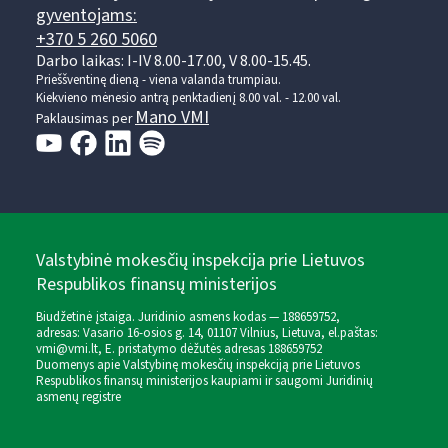
gyventojams:
+370 5 260 5060
Darbo laikas: I-IV 8.00-17.00, V 8.00-15.45.
Prieššventinę dieną - viena valanda trumpiau.
Kiekvieno mėnesio antrą penktadienį 8.00 val. - 12.00 val.
Mano VMI
Paklausimas per
Valstybinė mokesčių inspekcija prie Lietuvos
Respublikos finansų ministerijos
Biudžetinė įstaiga. Juridinio asmens kodas — 188659752,
adresas: Vasario 16-osios g. 14, 01107 Vilnius, Lietuva, el.paštas:
vmi@vmi.lt
, E. pristatymo dėžutės adresas 188659752
Duomenys apie Valstybinę mokesčių inspekciją prie Lietuvos
Respublikos finansų ministerijos kaupiami ir saugomi Juridinių
asmenų registre