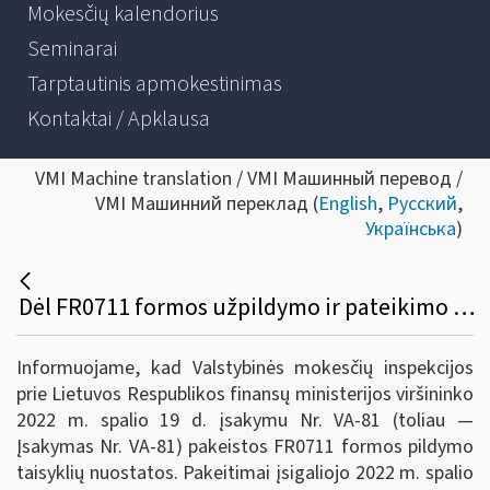
Mokesčių kalendorius
Seminarai
Tarptautinis apmokestinimas
Kontaktai / Apklausa
VMI Machine translation / VMI Машинный перевод /
VMI Машинний переклад (
English
,
Русский
,
Українська
)
Dėl FR0711 formos užpildymo ir pateikimo taisyklių pakeitimo
Informuojame, kad Valstybinės mokesčių inspekcijos
prie Lietuvos Respublikos finansų ministerijos viršininko
2022 m. spalio 19 d. įsakymu Nr. VA-81 (toliau —
Įsakymas Nr. VA-81) pakeistos FR0711 formos pildymo
taisyklių nuostatos. Pakeitimai įsigaliojo 2022 m. spalio