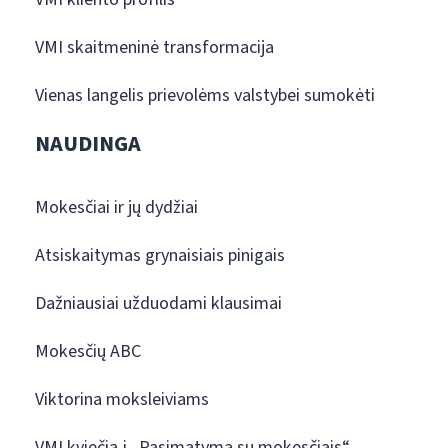
VMI skaitmeninė transformacija
Vienas langelis prievolėms valstybei sumokėti
NAUDINGA
Mokesčiai ir jų dydžiai
Atsiskaitymas grynaisiais pinigais
Dažniausiai užduodami klausimai
Mokesčių ABC
Viktorina moksleiviams
VMI kviečia į „Pasimatymą su mokesčiais“