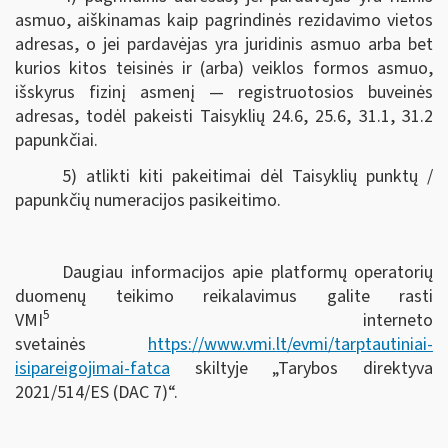
asmuo, aiškinamas kaip pagrindinės rezidavimo vietos
adresas, o jei pardavėjas yra juridinis asmuo arba bet
kurios kitos teisinės ir (arba) veiklos formos asmuo,
išskyrus fizinį asmenį — registruotosios buveinės
adresas, todėl pakeisti Taisyklių 24.6, 25.6, 31.1, 31.2
papunkčiai.
5) atlikti kiti pakeitimai dėl Taisyklių punktų /
papunkčių numeracijos pasikeitimo.
Daugiau informacijos apie platformų operatorių
duomenų teikimo reikalavimus galite rasti
5
VMI
interneto
svetainės
https://www.vmi.lt/evmi/tarptautiniai-
isipareigojimai-fatca
skiltyje „Tarybos direktyva
2021/514/ES (DAC 7)“.