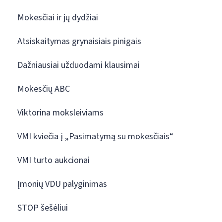
Mokesčiai ir jų dydžiai
Atsiskaitymas grynaisiais pinigais
Dažniausiai užduodami klausimai
Mokesčių ABC
Viktorina moksleiviams
VMI kviečia į „Pasimatymą su mokesčiais“
VMI turto aukcionai
Įmonių VDU palyginimas
STOP šešėliui