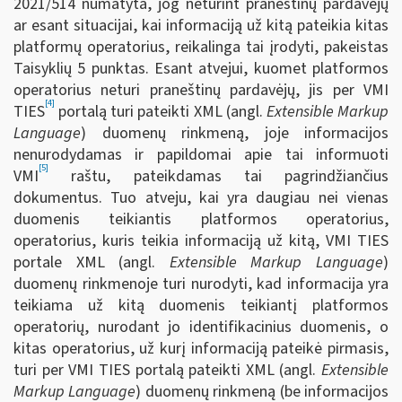
2021/514 numatyta, jog neturint praneštinų pardavėjų
ar esant situacijai, kai informaciją už kitą pateikia kitas
platformų operatorius, reikalinga tai įrodyti, pakeistas
Taisyklių 5 punktas. Esant atvejui, kuomet platformos
operatorius neturi praneštinų pardavėjų, jis per VMI
[4]
TIES
portalą turi pateikti XML (angl.
Extensible Markup
Language
) duomenų rinkmeną, joje informacijos
nenurodydamas ir papildomai apie tai informuoti
[5]
VMI
raštu, pateikdamas tai pagrindžiančius
dokumentus. Tuo atveju, kai yra daugiau nei vienas
duomenis teikiantis platformos operatorius,
operatorius, kuris teikia informaciją už kitą, VMI TIES
portale XML (angl.
Extensible Markup Language
)
duomenų rinkmenoje turi nurodyti, kad informacija yra
teikiama už kitą duomenis teikiantį platformos
operatorių, nurodant jo identifikacinius duomenis, o
kitas operatorius, už kurį informaciją pateikė pirmasis,
turi per VMI TIES portalą pateikti XML (angl.
Extensible
Markup Language
) duomenų rinkmeną (be informacijos