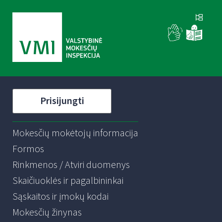
Prisijungti
Mokesčių mokėtojų informacija
Formos
Rinkmenos / Atviri duomenys
Skaičiuoklės ir pagalbininkai
Sąskaitos ir įmokų kodai
Mokesčių žinynas