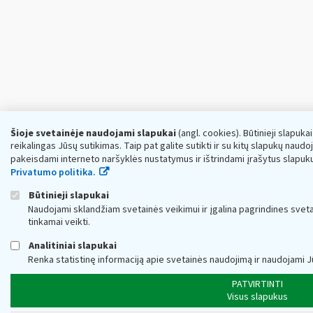
Šioje svetainėje naudojami slapukai
(angl. cookies). Būtinieji slapuka
reikalingas Jūsų sutikimas. Taip pat galite sutikti ir su kitų slapukų naud
pakeisdami interneto naršyklės nustatymus ir ištrindami įrašytus slapuk
Privatumo politika.
Būtinieji slapukai
Naudojami sklandžiam svetainės veikimui ir įgalina pagrindines sveta
tinkamai veikti.
Analitiniai slapukai
Renka statistinę informaciją apie svetainės naudojimą ir naudojami J
PATVIRTINTI
Visus slapukus