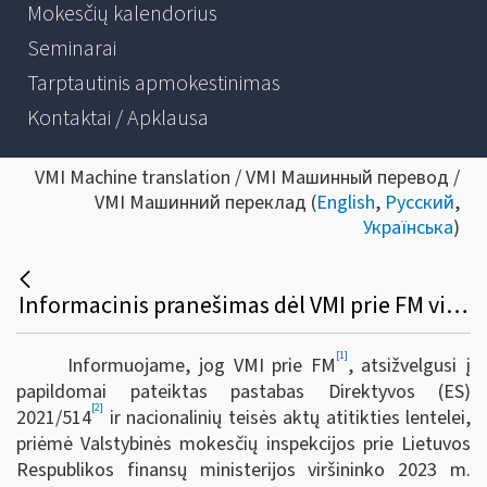
Mokesčių kalendorius
Seminarai
Tarptautinis apmokestinimas
Kontaktai / Apklausa
VMI Machine translation / VMI Машинный перевод /
VMI Машинний переклад (
English
,
Русский
,
Українська
)
Informacinis pranešimas dėl VMI prie FM viršininko 2023 m. balandžio 4 d. įsakymo Nr. VA-23 „Dėl VMI prie FM viršininko 2022 m. gruodžio 23 d. įsakymo Nr. VA-95 „Dėl informacijos apie platformose vykdomas veiklas teikimo VMI taisyklių patvirtinimo“ pakeitimo“
[1]
Informuojame, jog VMI prie FM
, atsižvelgusi į
papildomai pateiktas pastabas Direktyvos (ES)
[2]
2021/514
ir nacionalinių teisės aktų atitikties lentelei,
priėmė Valstybinės mokesčių inspekcijos prie Lietuvos
Respublikos finansų ministerijos viršininko 2023 m.