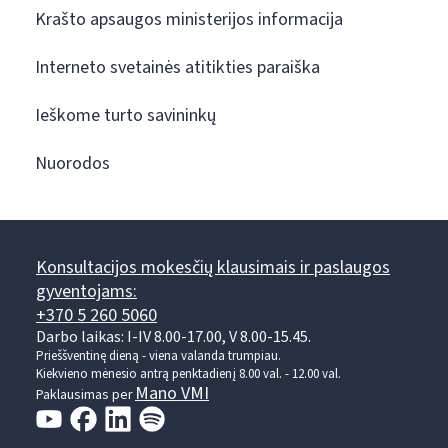
Krašto apsaugos ministerijos informacija
Interneto svetainės atitikties paraiška
Ieškome turto savininkų
Nuorodos
Konsultacijos mokesčių klausimais ir paslaugos
gyventojams:
+370 5 260 5060
Darbo laikas: I-IV 8.00-17.00, V 8.00-15.45.
Prieššventinę dieną - viena valanda trumpiau.
Kiekvieno mėnesio antrą penktadienį 8.00 val. - 12.00 val.
Mano VMI
Paklausimas per