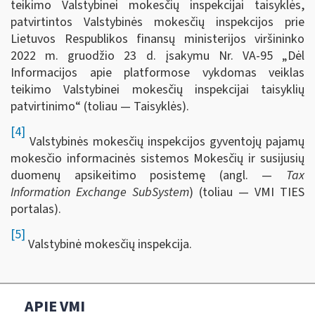
teikimo Valstybinei mokesčių inspekcijai taisyklės,
patvirtintos Valstybinės mokesčių inspekcijos prie
Lietuvos Respublikos finansų ministerijos viršininko
2022 m. gruodžio 23 d. įsakymu Nr. VA-95 „Dėl
Informacijos apie platformose vykdomas veiklas
teikimo Valstybinei mokesčių inspekcijai taisyklių
patvirtinimo“ (toliau — Taisyklės).
[4]
Valstybinės mokesčių inspekcijos gyventojų pajamų
mokesčio informacinės sistemos Mokesčių ir susijusių
duomenų apsikeitimo posistemę (angl. —
Tax
Information Exchange SubSystem
) (toliau — VMI TIES
portalas).
[5]
Valstybinė mokesčių inspekcija.
APIE VMI