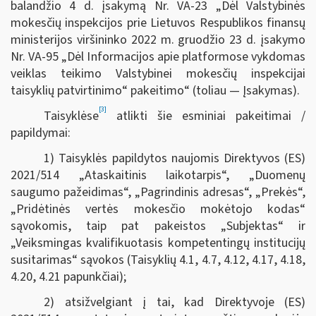
balandžio 4 d. įsakymą Nr. VA-23 „Dėl Valstybinės
mokesčių inspekcijos prie Lietuvos Respublikos finansų
ministerijos viršininko 2022 m. gruodžio 23 d. įsakymo
Nr. VA-95 „Dėl Informacijos apie platformose vykdomas
veiklas teikimo Valstybinei mokesčių inspekcijai
taisyklių patvirtinimo“ pakeitimo“ (toliau — Įsakymas).
[3]
Taisyklėse
atlikti šie esminiai pakeitimai /
papildymai:
1) Taisyklės papildytos naujomis Direktyvos (ES)
2021/514 „Ataskaitinis laikotarpis“, „Duomenų
saugumo pažeidimas“, „Pagrindinis adresas“, „Prekės“,
„Pridėtinės vertės mokesčio mokėtojo kodas“
sąvokomis, taip pat pakeistos „Subjektas“ ir
„Veiksmingas kvalifikuotasis kompetentingų institucijų
susitarimas“ sąvokos (Taisyklių 4.1, 4.7, 4.12, 4.17, 4.18,
4.20, 4.21 papunkčiai);
2) atsižvelgiant į tai, kad Direktyvoje (ES)