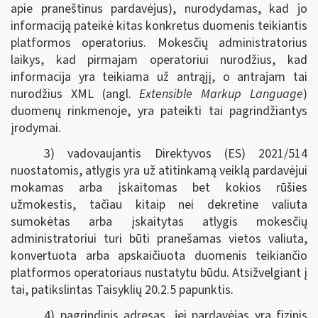
apie praneštinus pardavėjus), nurodydamas, kad jo
informaciją pateikė kitas konkretus duomenis teikiantis
platformos operatorius. Mokesčių administratorius
laikys, kad pirmajam operatoriui nurodžius, kad
informacija yra teikiama už antrąjį, o antrajam tai
nurodžius XML (angl.
Extensible Markup Language
)
duomenų rinkmenoje, yra pateikti tai pagrindžiantys
įrodymai.
3) vadovaujantis Direktyvos (ES) 2021/514
nuostatomis, atlygis yra už atitinkamą veiklą pardavėjui
mokamas arba įskaitomas bet kokios rūšies
užmokestis, tačiau kitaip nei dekretine valiuta
sumokėtas arba įskaitytas atlygis mokesčių
administratoriui turi būti pranešamas vietos valiuta,
konvertuota arba apskaičiuota duomenis teikiančio
platformos operatoriaus nustatytu būdu. Atsižvelgiant į
tai, patikslintas Taisyklių 20.2.5 papunktis.
4) pagrindinis adresas, jei pardavėjas yra fizinis