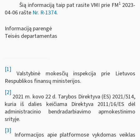
1
Šią informaciją taip pat rasite VMI prie FM
2023-
04-06 rašte
Nr. R-1374
.
Informaciją parengė
Teisės departamentas
[1]
Valstybinė mokesčių inspekcija prie Lietuvos
Respublikos finansų ministerijos.
[2]
2021 m. kovo 22 d. Tarybos Direktyva (ES) 2021/514,
kuria iš dalies keičiama Direktyva 2011/16/ES dėl
administracinio bendradarbiavimo apmokestinimo
srityje.
[3]
Informacijos apie platformose vykdomas veiklas