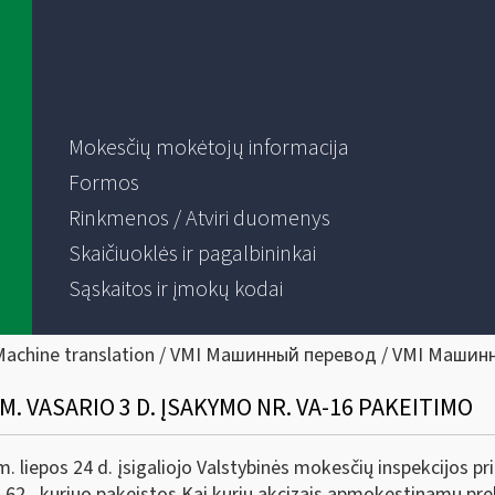
Mokesčių mokėtojų informacija
Formos
Rinkmenos / Atviri duomenys
Skaičiuoklės ir pagalbininkai
Sąskaitos ir įmokų kodai
Machine translation / VMI Машинный перевод / VMI Машин
M. VASARIO 3 D. ĮSAKYMO NR. VA-16 PAKEITIMO
 liepos 24 d. įsigaliojo Valstybinės mokesčių inspekcijos pr
VA-62 , kuriuo pakeistos Kai kurių akcizais apmokestinamų p