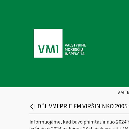
VMI 
DĖL VMI PRIE FM VIRŠININKO 2005 
Informuojame, kad buvo priimtas ir nuo 2024 m.
viršininko 2024 m. liepos 23 d. įsakymas Nr. 