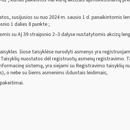
tos, susijusios su nuo 2024 m. sausio 1 d. panaikintomis l
snio 1 dalies 8 punkte ;
omis su AĮ 39 straipsnio 2–3 dalyse nustatytomis akcizų leng
 taisykles šiose taisyklėse nurodyti asmenys yra registruoja
Taisyklių nuostatos dėl registruotų asmenų registravimo. T
 informacinę sistemą, yra siejami su Registravimo taisyklių 
is), o nebe su šiems asmenims išduotais leidimais;
 pakeitimai.