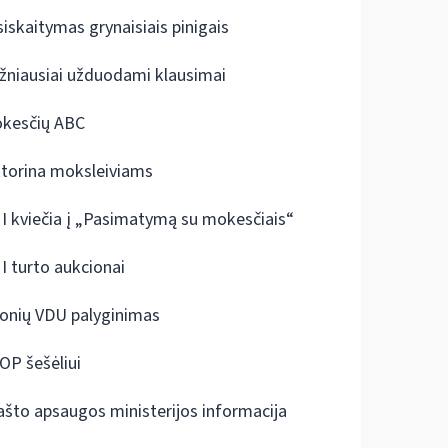
siskaitymas grynaisiais pinigais
žniausiai užduodami klausimai
kesčių ABC
ktorina moksleiviams
I kviečia į „Pasimatymą su mokesčiais“
I turto aukcionai
onių VDU palyginimas
OP šešėliui
ašto apsaugos ministerijos informacija