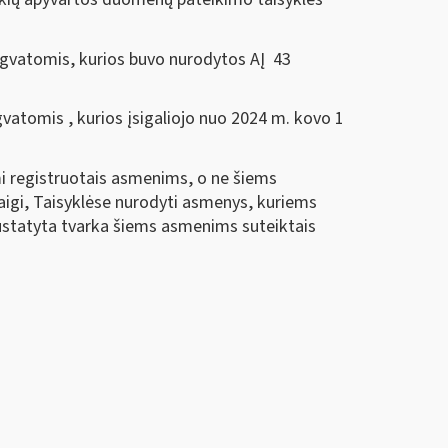
engvatomis, kurios buvo nurodytos AĮ 43
vatomis , kurios įsigaliojo nuo 2024 m. kovo 1
mi registruotais asmenims, o ne šiems
aigi, Taisyklėse nurodyti asmenys, kuriems
nustatyta tvarka šiems asmenims suteiktais