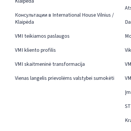
Klaipėda
At
Консультации в International House Vilnius /
Klaipėda
Da
VMI teikiamos paslaugos
Mo
VMI kliento profilis
Vi
VMI skaitmeninė transformacija
VM
Vienas langelis prievolėms valstybei sumokėti
VM
Įm
ST
Kr