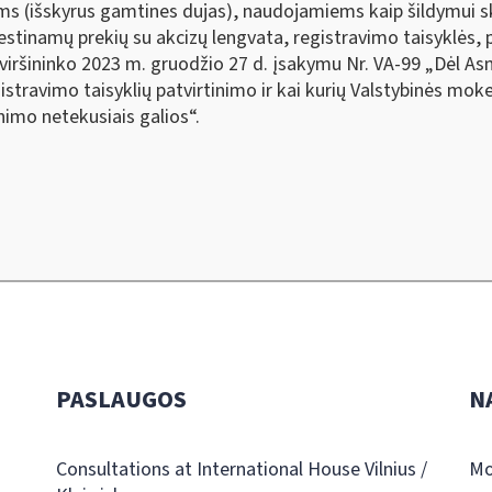
ams (išskyrus gamtines dujas), naudojamiems kaip šildymui s
stinamų prekių su akcizų lengvata, registravimo taisyklės, 
viršininko 2023 m. gruodžio 27 d. įsakymu Nr. VA-99 „Dėl Asme
travimo taisyklių patvirtinimo ir kai kurių Valstybinės moke
nimo netekusiais galios“.
PASLAUGOS
N
Consultations at International House Vilnius /
Mo