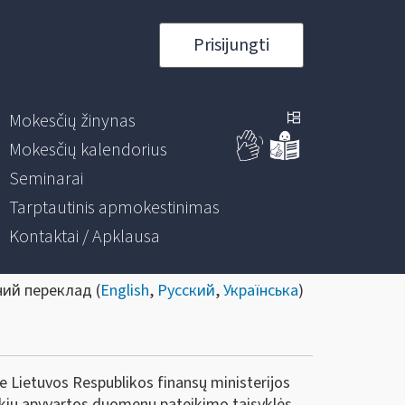
Prisijungti
Mokesčių žinynas
Mokesčių kalendorius
Seminarai
Tarptautinis apmokestinimas
Kontaktai / Apklausa
ний переклад (
English
,
Русский
,
Українська
)
ie Lietuvos Respublikos finansų ministerijos
rekių apyvartos duomenų pateikimo taisyklės