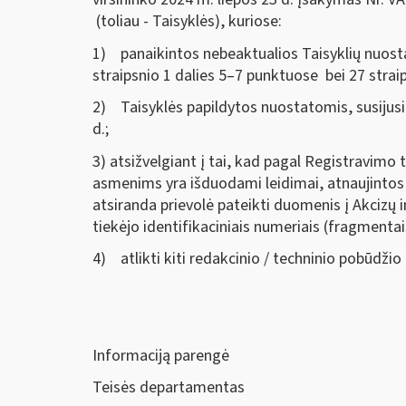
(toliau - Taisyklės), kuriose:
1) panaikintos nebeaktualios Taisyklių nuosta
straipsnio 1 dalies 5–7 punktuose bei 27 straip
2) Taisyklės papildytos nuostatomis, susijusi
d.;
3) atsižvelgiant į tai, kad pagal Registravimo
asmenims yra išduodami leidimai, atnaujintos 
atsiranda prievolė pateikti duomenis į Akcizų
tiekėjo identifikaciniais numeriais (fragmenta
4) atlikti kiti redakcinio / techninio pobūdžio
Informaciją parengė
Teisės departamentas