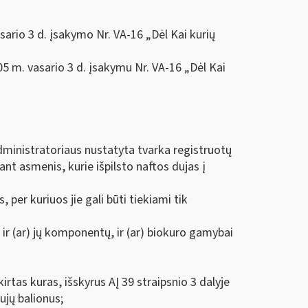
sario 3 d. įsakymo Nr. VA-16 „Dėl Kai kurių
05 m. vasario 3 d. įsakymu Nr. VA-16 „Dėl Kai
administratoriaus nustatyta tvarka registruotų
ant asmenis, kurie išpilsto naftos dujas į
, per kuriuos jie gali būti tiekiami tik
ir (ar) jų komponentų, ir (ar) biokuro gamybai
rtas kuras, išskyrus AĮ 39 straipsnio 3 dalyje
ujų balionus;