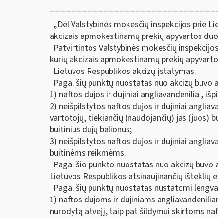
_______________________________
„Dėl Valstybinės mokesčių inspekcijos prie Lie
akcizais apmokestinamų prekių apyvartos duom
Patvirtintos Valstybinės mokesčių inspekcijos 
kurių akcizais apmokestinamų prekių apyvarto
Lietuvos Respublikos akcizų įstatymas.
Pagal šių punktų nuostatas nuo akcizų buvo a
1) naftos dujos ir dujiniai angliavandeniliai, išpi
2) neišpilstytos naftos dujos ir dujiniai angli
vartotojų, tiekiančių (naudojančių) jas (juos) 
buitinius dujų balionus;
3) neišpilstytos naftos dujos ir dujiniai angliav
buitinėms reikmėms.
Pagal šio punkto nuostatas nuo akcizų buvo atl
Lietuvos Respublikos atsinaujinančių išteklių 
Pagal šių punktų nuostatas nustatomi lengvatin
1) naftos dujoms ir dujiniams angliavandenilia
nurodytą atvejį, taip pat šildymui skirtoms naf