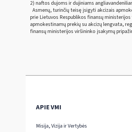
2) naftos dujoms ir dujiniams angliavandenili
Asmenų, turinčių teisę įsigyti akcizais apmoke
prie Lietuvos Respublikos finansų ministerijos 
apmokestinamų prekių su akcizų lengvata, regis
finansų ministerijos viršininko įsakymų pripaži
APIE VMI
Misija, Vizija ir Vertybės