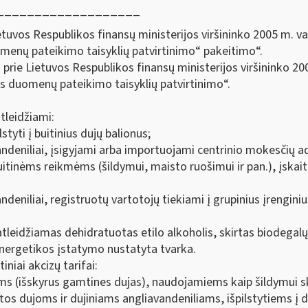
___________________
tuvos Respublikos finansų ministerijos viršininko 2005 m. va
enų pateikimo taisyklių patvirtinimo“ pakeitimo“.
prie Lietuvos Respublikos finansų ministerijos viršininko 20
s duomenų pateikimo taisyklių patvirtinimo“.
tleidžiami:
lstyti į buitinius dujų balionus;
avandeniliai, įsigyjami arba importuojami centrinio mokesčių 
buitinėms reikmėms (šildymui, maisto ruošimui ir pan.), įskait
andeniliai, registruotų vartotojų tiekiami į grupinius įrenginius
eidžiamas dehidratuotas etilo alkoholis, skirtas biodegalų 
energetikos įstatymo nustatyta tvarka.
iai akcizų tarifai:
ms (išskyrus gamtines dujas), naudojamiems kaip šildymui ski
tos dujoms ir dujiniams angliavandeniliams, išpilstytiems į d