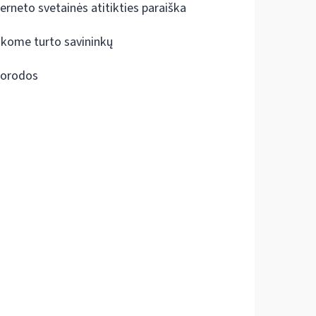
terneto svetainės atitikties paraiška
škome turto savininkų
orodos