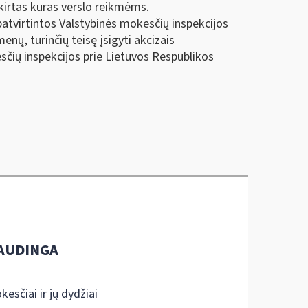
kirtas kuras verslo reikmėms.
patvirtintos Valstybinės mokesčių inspekcijos
nų, turinčių teisę įsigyti akcizais
sčių inspekcijos prie Lietuvos Respublikos
AUDINGA
kesčiai ir jų dydžiai