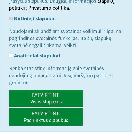
įrašytus slapukus. Daugiau informacijos
Slapukų
politika
;
Privatumo politika.
Būtinieji slapukai
Naudojami sklandžiam svetainės veikimui ir įgalina
pagrindines svetainės funkcijas. Be šių slapukų
svetainė negali tinkamai veikti.
Analitiniai slapukai
Renka statistinę informaciją apie svetainės
naudojimą ir naudojami Jūsų naršymo patirties
gerinimui.
PATVIRTINTI
Visus slapukus
PATVIRTINTI
Pasirinktus slapukus