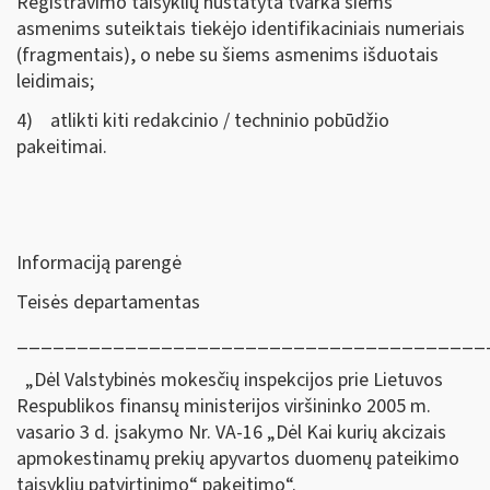
Registravimo taisyklių nustatyta tvarka šiems
asmenims suteiktais tiekėjo identifikaciniais numeriais
(fragmentais), o nebe su šiems asmenims išduotais
leidimais;
4) atlikti kiti redakcinio / techninio pobūdžio
pakeitimai.
Informaciją parengė
Teisės departamentas
_______________________________________
„Dėl Valstybinės mokesčių inspekcijos prie Lietuvos
Respublikos finansų ministerijos viršininko 2005 m.
vasario 3 d. įsakymo Nr. VA-16 „Dėl Kai kurių akcizais
apmokestinamų prekių apyvartos duomenų pateikimo
taisyklių patvirtinimo“ pakeitimo“.