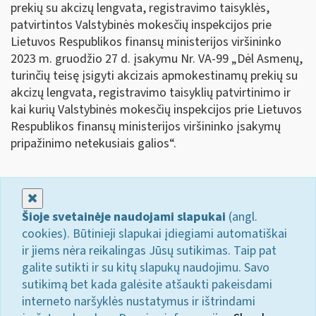
prekių su akcizų lengvata, registravimo taisyklės,
patvirtintos Valstybinės mokesčių inspekcijos prie
Lietuvos Respublikos finansų ministerijos viršininko
2023 m. gruodžio 27 d. įsakymu Nr. VA-99 „Dėl Asmenų,
turinčių teisę įsigyti akcizais apmokestinamų prekių su
akcizų lengvata, registravimo taisyklių patvirtinimo ir
kai kurių Valstybinės mokesčių inspekcijos prie Lietuvos
Respublikos finansų ministerijos viršininko įsakymų
pripažinimo netekusiais galios“.
Uždaryti
Šioje svetainėje naudojami slapukai
(angl.
cookies). Būtinieji slapukai įdiegiami automatiškai
ir jiems nėra reikalingas Jūsų sutikimas. Taip pat
galite sutikti ir su kitų slapukų naudojimu. Savo
sutikimą bet kada galėsite atšaukti pakeisdami
interneto naršyklės nustatymus ir ištrindami