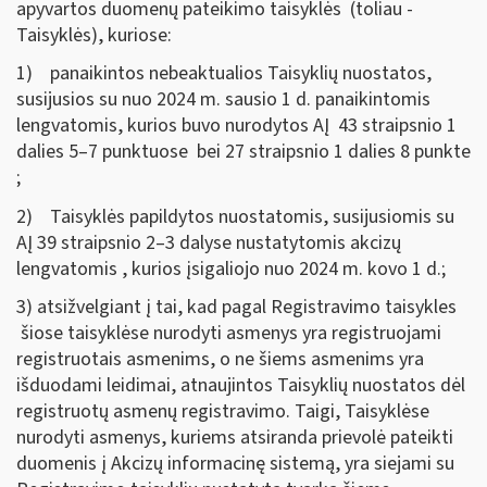
apyvartos duomenų pateikimo taisyklės (toliau -
Taisyklės), kuriose:
1) panaikintos nebeaktualios Taisyklių nuostatos,
susijusios su nuo 2024 m. sausio 1 d. panaikintomis
lengvatomis, kurios buvo nurodytos AĮ 43 straipsnio 1
dalies 5–7 punktuose bei 27 straipsnio 1 dalies 8 punkte
;
2) Taisyklės papildytos nuostatomis, susijusiomis su
AĮ 39 straipsnio 2–3 dalyse nustatytomis akcizų
lengvatomis , kurios įsigaliojo nuo 2024 m. kovo 1 d.;
3) atsižvelgiant į tai, kad pagal Registravimo taisykles
šiose taisyklėse nurodyti asmenys yra registruojami
registruotais asmenims, o ne šiems asmenims yra
išduodami leidimai, atnaujintos Taisyklių nuostatos dėl
registruotų asmenų registravimo. Taigi, Taisyklėse
nurodyti asmenys, kuriems atsiranda prievolė pateikti
duomenis į Akcizų informacinę sistemą, yra siejami su