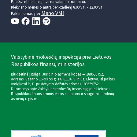
Prieššventinę dieną - viena valanda trumpiau.
Kiekvieno mėnesio antrą penktadienį 8.00 val. - 12.00 val.
Mano VMI
Paklausimas per
Valstybinė mokesčių inspekcija prie Lietuvos
Respublikos finansų ministerijos
Biudžetinė įstaiga. Juridinio asmens kodas — 188659752,
adresas: Vasario 16-osios g. 14, 01107 Vilnius, Lietuva, el.paštas:
vmi@vmi.lt
, E. pristatymo dėžutės adresas 188659752
Duomenys apie Valstybinę mokesčių inspekciją prie Lietuvos
Respublikos finansų ministerijos kaupiami ir saugomi Juridinių
asmenų registre