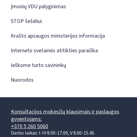
Įmonių VDU palyginimas
STOP šešėliui
Krašto apsaugos ministerijos informacija
Interneto svetainės atitikties paraiška
Ieškome turto savininkų
Nuorodos
Konsultacijos mokesčių klausimais ir paslaugos
gyventojams:
+370 5 260 5060
Darbo laikas: I-IV 8.00-17.00, V 8.00-15.45.