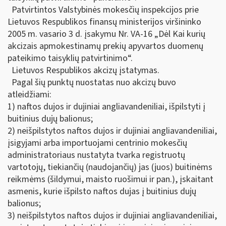
Patvirtintos Valstybinės mokesčių inspekcijos prie
Lietuvos Respublikos finansų ministerijos viršininko
2005 m. vasario 3 d. įsakymu Nr. VA-16 „Dėl Kai kurių
akcizais apmokestinamų prekių apyvartos duomenų
pateikimo taisyklių patvirtinimo“.
Lietuvos Respublikos akcizų įstatymas.
Pagal šių punktų nuostatas nuo akcizų buvo
atleidžiami:
1) naftos dujos ir dujiniai angliavandeniliai, išpilstyti į
buitinius dujų balionus;
2) neišpilstytos naftos dujos ir dujiniai angliavandeniliai,
įsigyjami arba importuojami centrinio mokesčių
administratoriaus nustatyta tvarka registruotų
vartotojų, tiekiančių (naudojančių) jas (juos) buitinėms
reikmėms (šildymui, maisto ruošimui ir pan.), įskaitant
asmenis, kurie išpilsto naftos dujas į buitinius dujų
balionus;
3) neišpilstytos naftos dujos ir dujiniai angliavandeniliai,