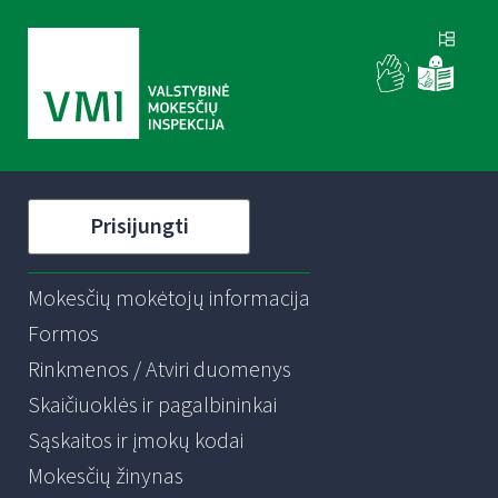
Prisijungti
Mokesčių mokėtojų informacija
Formos
Rinkmenos / Atviri duomenys
Skaičiuoklės ir pagalbininkai
Sąskaitos ir įmokų kodai
Mokesčių žinynas