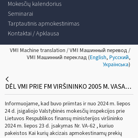
Mokesčių kalendorius
Seminarai
Tarptautinis apmokestinimas
Kontaktai / Apklausa
VMI Machine translation / VMI Машинный перевод /
VMI Машинний переклад (
English
,
Русский
,
Українська
)
DĖL VMI PRIE FM VIRŠININKO 2005 M. VASARIO 3 D. ĮSAKYMO NR. VA-16 PAKEITIMO
Informuojame, kad buvo priimtas ir nuo 2024 m. liepos
24 d. įsigaliojo Valstybinės mokesčių inspekcijos prie
Lietuvos Respublikos finansų ministerijos viršininko
2024 m. liepos 23 d. įsakymas Nr. VA-62 , kuriuo
pakeistos Kai kurių akcizais apmokestinamų prekių