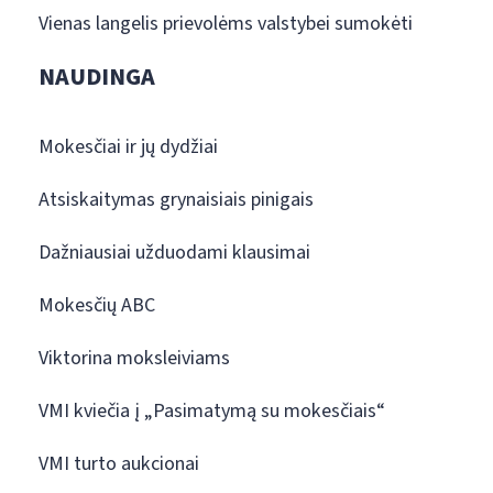
Vienas langelis prievolėms valstybei sumokėti
NAUDINGA
Mokesčiai ir jų dydžiai
Atsiskaitymas grynaisiais pinigais
Dažniausiai užduodami klausimai
Mokesčių ABC
Viktorina moksleiviams
VMI kviečia į „Pasimatymą su mokesčiais“
VMI turto aukcionai