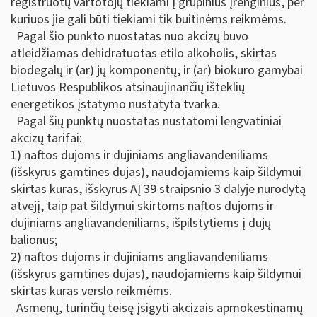
registruotų vartotojų tiekiami į grupinius įrenginius, per
kuriuos jie gali būti tiekiami tik buitinėms reikmėms.
Pagal šio punkto nuostatas nuo akcizų buvo
atleidžiamas dehidratuotas etilo alkoholis, skirtas
biodegalų ir (ar) jų komponentų, ir (ar) biokuro gamybai
Lietuvos Respublikos atsinaujinančių išteklių
energetikos įstatymo nustatyta tvarka.
Pagal šių punktų nuostatas nustatomi lengvatiniai
akcizų tarifai:
1) naftos dujoms ir dujiniams angliavandeniliams
(išskyrus gamtines dujas), naudojamiems kaip šildymui
skirtas kuras, išskyrus AĮ 39 straipsnio 3 dalyje nurodytą
atvejį, taip pat šildymui skirtoms naftos dujoms ir
dujiniams angliavandeniliams, išpilstytiems į dujų
balionus;
2) naftos dujoms ir dujiniams angliavandeniliams
(išskyrus gamtines dujas), naudojamiems kaip šildymui
skirtas kuras verslo reikmėms.
Asmenų, turinčių teisę įsigyti akcizais apmokestinamų