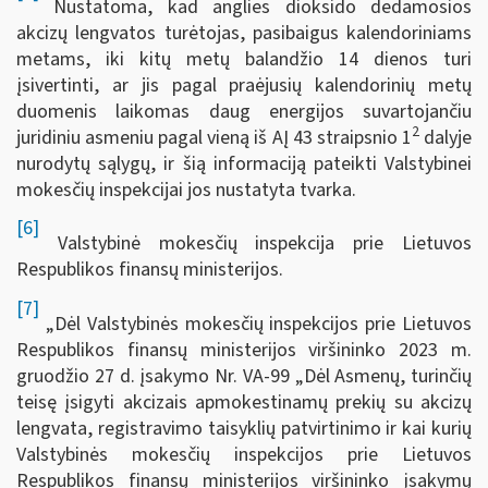
Nustatoma, kad anglies dioksido dedamosios
akcizų lengvatos turėtojas, pasibaigus kalendoriniams
metams, iki kitų metų balandžio 14 dienos turi
įsivertinti, ar jis pagal praėjusių kalendorinių metų
duomenis laikomas daug energijos suvartojančiu
2
juridiniu asmeniu pagal vieną iš AĮ 43 straipsnio 1
dalyje
nurodytų sąlygų, ir šią informaciją pateikti Valstybinei
mokesčių inspekcijai jos nustatyta tvarka.
[6]
Valstybinė mokesčių inspekcija prie Lietuvos
Respublikos finansų ministerijos.
[7]
„Dėl Valstybinės mokesčių inspekcijos prie Lietuvos
Respublikos finansų ministerijos viršininko 2023 m.
gruodžio 27 d. įsakymo Nr. VA-99 „Dėl Asmenų, turinčių
teisę įsigyti akcizais apmokestinamų prekių su akcizų
lengvata, registravimo taisyklių patvirtinimo ir kai kurių
Valstybinės mokesčių inspekcijos prie Lietuvos
Respublikos finansų ministerijos viršininko įsakymų