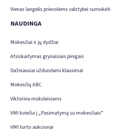
Vienas langelis prievolėms valstybei sumokėti
NAUDINGA
Mokesčiai ir jų dydžiai
Atsiskaitymas grynaisiais pinigais
Dažniausiai užduodami klausimai
Mokesčių ABC
Viktorina moksleiviams
VMI kviečia į „Pasimatymą su mokesčiais“
VMI turto aukcionai