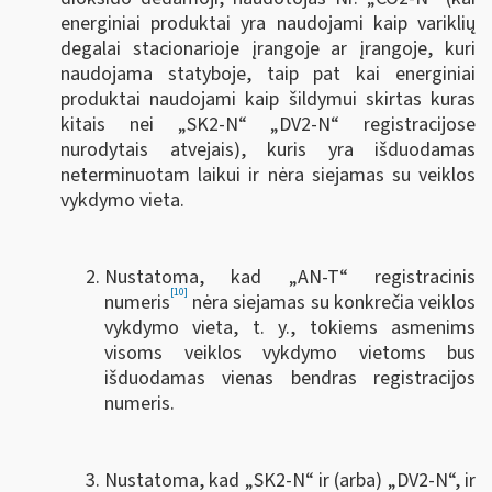
energiniai produktai yra naudojami kaip variklių
degalai stacionarioje įrangoje ar įrangoje, kuri
naudojama statyboje, taip pat kai energiniai
produktai naudojami kaip šildymui skirtas kuras
kitais nei „SK2-N“ „DV2-N“ registracijose
nurodytais atvejais), kuris yra išduodamas
neterminuotam laikui ir nėra siejamas su veiklos
vykdymo vieta.
Nustatoma, kad „AN-T“ registracinis
[10]
numeris
nėra siejamas su konkrečia veiklos
vykdymo vieta, t. y., tokiems asmenims
visoms veiklos vykdymo vietoms bus
išduodamas vienas bendras registracijos
numeris.
Nustatoma, kad „SK2-N“ ir (arba) „DV2-N“, ir