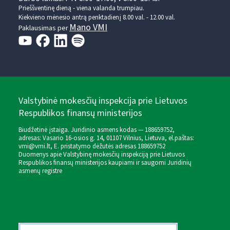
Prieššventinę dieną - viena valanda trumpiau.
Kiekvieno mėnesio antrą penktadienį 8.00 val. - 12.00 val.
Mano VMI
Paklausimas per
Valstybinė mokesčių inspekcija prie Lietuvos
Respublikos finansų ministerijos
Biudžetinė įstaiga. Juridinio asmens kodas — 188659752,
adresas: Vasario 16-osios g. 14, 01107 Vilnius, Lietuva, el.paštas:
vmi@vmi.lt
, E. pristatymo dėžutės adresas 188659752
Duomenys apie Valstybinę mokesčių inspekciją prie Lietuvos
Respublikos finansų ministerijos kaupiami ir saugomi Juridinių
asmenų registre