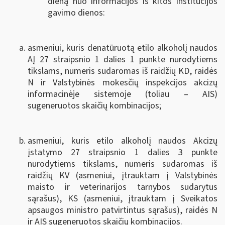
dieną nuo informacijos iš kitos institucijos
gavimo dienos:
asmeniui, kuris denatūruotą etilo alkoholį naudos
AĮ 27 straipsnio 1 dalies 1 punkte nurodytiems
tikslams, numeris sudaromas iš raidžių KD, raidės
N ir Valstybinės mokesčių inspekcijos akcizų
informacinėje sistemoje (toliau ‒ AIS)
sugeneruotos skaičių kombinacijos;
asmeniui, kuris etilo alkoholį naudos Akcizų
įstatymo 27 straipsnio 1 dalies 3 punkte
nurodytiems tikslams, numeris sudaromas iš
raidžių KV (asmeniui, įtrauktam į Valstybinės
maisto ir veterinarijos tarnybos sudarytus
sąrašus), KS (asmeniui, įtrauktam į Sveikatos
apsaugos ministro patvirtintus sąrašus), raidės N
ir AIS sugeneruotos skaičių kombinacijos.