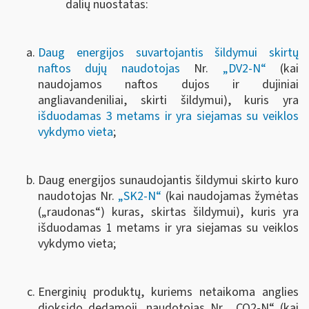
dalių nuostatas:
Daug energijos suvartojantis šildymui skirtų
naftos dujų naudotojas
Nr.
„DV2-N“
(kai
naudojamos naftos dujos ir dujiniai
angliavandeniliai, skirti šildymui), kuris yra
išduodamas 3 metams ir yra siejamas su veiklos
vykdymo vieta
;
Daug energijos sunaudojantis šildymui skirto kuro
naudotojas Nr.
„SK2-N“
(kai naudojamas žymėtas
(„raudonas“) kuras, skirtas šildymui), kuris yra
išduodamas 1 metams ir yra siejamas su veiklos
vykdymo vieta;
Energinių produktų, kuriems netaikoma anglies
dioksido dedamoji, naudotojas Nr. „CO2-N“ (kai