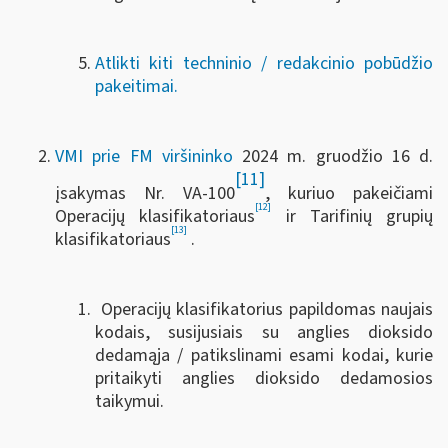
Atlikti kiti techninio / redakcinio pobūdžio
pakeitimai.
VMI prie FM viršininko
2024 m. gruodžio 16 d.
[11]
įsakymas Nr. VA-100
, kuriuo pakeičiami
[12]
Operacijų klasifikatoriaus
ir Tarifinių grupių
[13]
klasifikatoriaus
.
Operacijų klasifikatorius papildomas naujais
kodais, susijusiais su anglies dioksido
dedamąja / patikslinami esami kodai, kurie
pritaikyti anglies dioksido dedamosios
taikymui.