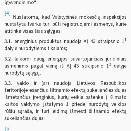
įgyvendinimo“.
[4]
Nustatoma, kad Valstybinės mokesčių inspekcijos
nustatyta tvarka turi būti registruojami asmenys, kurie
atitinka visas šias sąlygas:
1
3.1. energinius produktus naudoja AĮ 43 straipsnio 1
dalyje nurodytiems tikslams;
3.2. laikomi daug energijos suvartojančiais juridiniais
2
asmenimis pagal vieną iš AĮ 43 straipsnio 1
dalyje
nurodytų sąlygų;
3.3. valdo ir (ar) naudoja Lietuvos Respublikos
teritorijoje esančius šiltnamio efektą sukeliančias dujas
išmetančius įrenginius, kurių veikla patenka į Klimato
kaitos valdymo įstatymo 1 priede nurodytą veiklos
rūšių sąrašą, ir turi leidimą išmesti šiltnamio efektą
sukeliančias dujas.
[5]