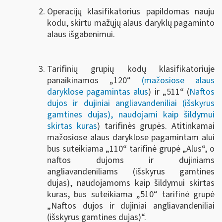
Operacijų klasifikatorius papildomas nauju
kodu, skirtu mažųjų alaus daryklų pagaminto
alaus išgabenimui.
Tarifinių grupių kodų klasifikatoriuje
panaikinamos „120“
(mažosiose alaus
daryklose pagamintas alus
) ir „511“ (
Naftos
dujos ir dujiniai angliavandeniliai (išskyrus
gamtines dujas), naudojami kaip šildymui
skirtas kuras
) tarifinės grupės. Atitinkamai
mažosiose alaus daryklose pagamintam alui
bus suteikiama „110“ tarifinė grupė „Alus“, o
naftos dujoms ir dujiniams
angliavandeniliams (išskyrus gamtines
dujas), naudojamoms kaip šildymui skirtas
kuras, bus suteikiama „510“ tarifinė grupė
„Naftos dujos ir dujiniai angliavandeniliai
(išskyrus gamtines dujas)“.