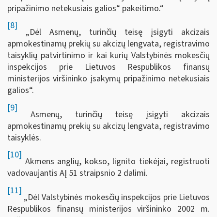
pripažinimo netekusiais galios“ pakeitimo.“
[8]
„Dėl Asmenų, turinčių teisę įsigyti akcizais
apmokestinamų prekių su akcizų lengvata, registravimo
taisyklių patvirtinimo ir kai kurių Valstybinės mokesčių
inspekcijos prie Lietuvos Respublikos finansų
ministerijos viršininko įsakymų pripažinimo netekusiais
galios“.
[9]
Asmenų, turinčių teisę įsigyti akcizais
apmokestinamų prekių su akcizų lengvata, registravimo
taisyklės.
[10]
Akmens anglių, kokso, lignito tiekėjai, registruoti
vadovaujantis AĮ 51 straipsnio 2 dalimi.
[11]
„Dėl Valstybinės mokesčių inspekcijos prie Lietuvos
Respublikos finansų ministerijos viršininko 2002 m.