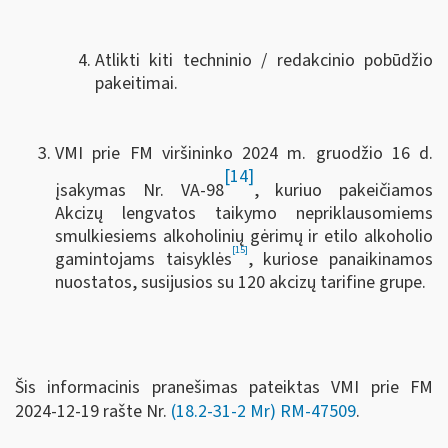
Atlikti kiti techninio / redakcinio pobūdžio
pakeitimai.
VMI prie FM viršininko 2024 m. gruodžio 16 d.
[14]
įsakymas Nr. VA-98
, kuriuo pakeičiamos
Akcizų lengvatos taikymo nepriklausomiems
smulkiesiems alkoholinių gėrimų ir etilo alkoholio
[15]
gamintojams taisyklės
, kuriose panaikinamos
nuostatos, susijusios su 120 akcizų tarifine grupe.
Šis informacinis pranešimas pateiktas VMI prie FM
2024-12-19 rašte Nr.
(18.2-31-2 Mr) RM-47509
.