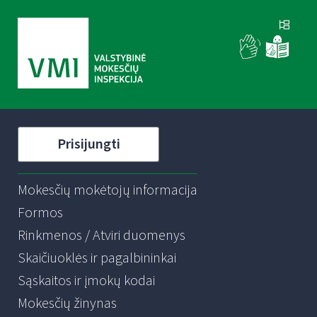
Prisijungti
Mokesčių mokėtojų informacija
Formos
Rinkmenos / Atviri duomenys
Skaičiuoklės ir pagalbininkai
Sąskaitos ir įmokų kodai
Mokesčių žinynas