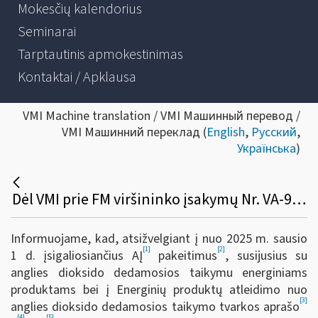
Mokesčių kalendorius
Seminarai
Tarptautinis apmokestinimas
Kontaktai / Apklausa
VMI Machine translation / VMI Машинный перевод /
VMI Машинний переклад (
English
,
Русский
,
Українська
)
Dėl VMI prie FM viršininko įsakymų Nr. VA-99, Nr. 156 ir Nr. VA-17 pakeitimo
Informuojame, kad, atsižvelgiant į nuo 2025 m. sausio
[1]
[2]
1 d. įsigaliosiančius AĮ
pakeitimus
, susijusius su
anglies dioksido dedamosios taikymu energiniams
produktams bei į Energinių produktų atleidimo nuo
[3]
anglies dioksido dedamosios taikymo tvarkos aprašo
[4]
[5]