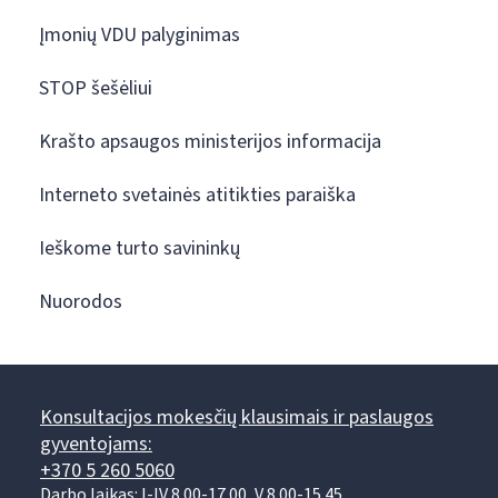
Įmonių VDU palyginimas
STOP šešėliui
Krašto apsaugos ministerijos informacija
Interneto svetainės atitikties paraiška
Ieškome turto savininkų
Nuorodos
Konsultacijos mokesčių klausimais ir paslaugos
gyventojams:
+370 5 260 5060
Darbo laikas: I-IV 8.00-17.00, V 8.00-15.45.