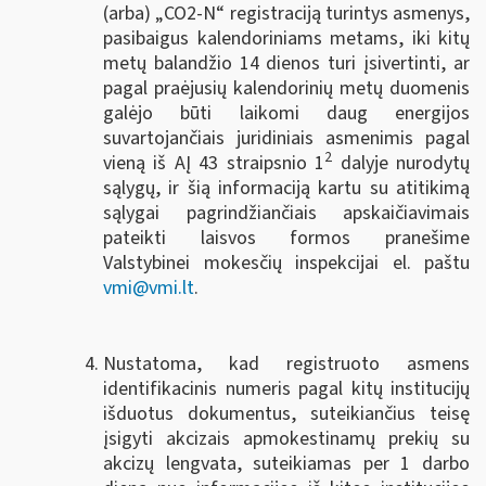
(arba) „CO2-N“ registraciją turintys asmenys,
pasibaigus kalendoriniams metams, iki kitų
metų balandžio 14 dienos turi įsivertinti, ar
pagal praėjusių kalendorinių metų duomenis
galėjo būti laikomi daug energijos
suvartojančiais juridiniais asmenimis pagal
2
vieną iš AĮ 43 straipsnio 1
dalyje nurodytų
sąlygų, ir šią informaciją kartu su atitikimą
sąlygai pagrindžiančiais apskaičiavimais
pateikti laisvos formos pranešime
Valstybinei mokesčių inspekcijai el. paštu
vmi@vmi.lt
.
Nustatoma, kad registruoto asmens
identifikacinis numeris pagal kitų institucijų
išduotus dokumentus, suteikiančius teisę
įsigyti akcizais apmokestinamų prekių su
akcizų lengvata, suteikiamas per 1 darbo