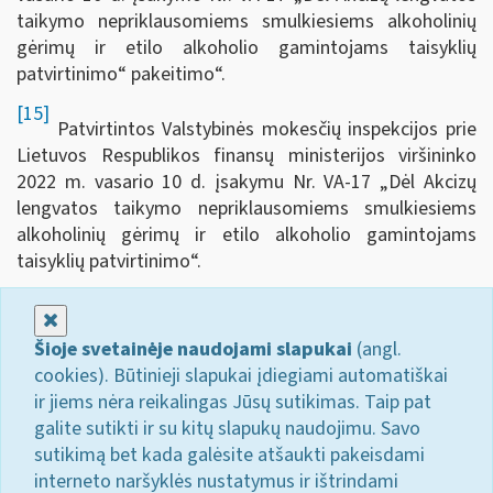
taikymo nepriklausomiems smulkiesiems alkoholinių
gėrimų ir etilo alkoholio gamintojams taisyklių
patvirtinimo“ pakeitimo“.
[15]
Patvirtintos Valstybinės mokesčių inspekcijos prie
Lietuvos Respublikos finansų ministerijos viršininko
2022 m. vasario 10 d. įsakymu Nr. VA-17 „Dėl Akcizų
lengvatos taikymo nepriklausomiems smulkiesiems
alkoholinių gėrimų ir etilo alkoholio gamintojams
taisyklių patvirtinimo“.
Uždaryti
Šioje svetainėje naudojami slapukai
(angl.
cookies). Būtinieji slapukai įdiegiami automatiškai
ir jiems nėra reikalingas Jūsų sutikimas. Taip pat
galite sutikti ir su kitų slapukų naudojimu. Savo
sutikimą bet kada galėsite atšaukti pakeisdami
interneto naršyklės nustatymus ir ištrindami