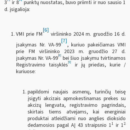
3
ir 8
punktų nuostatas, buvo priimti ir nuo sausio 1
d. įsigalioja:
[6]
VMI prie FM
viršininko 2024 m. gruodžio 16 d.
[7]
įsakymas Nr. VA-99
, kuriuo pakeičiamas VMI
prie FM viršininko 2023 m. gruodžio 27 d.
[8]
įsakymas Nr. VA-99
bei šiuo įsakymu tvirtinamos
[9]
Registravimo taisyklės
ir jų priedas, kurie /
kuriuose:
papildomi naujais asmenų, turinčių teisę
įsigyti akcizais apmokestinamas prekes su
akcizų lengvata, registravimo pagrindais,
skirtais tiems atvejams, kai energiniai
produktai atleidžiami nuo anglies dioksido
1
2
dedamosios pagal AĮ 43 straipsnio 1
ir 1