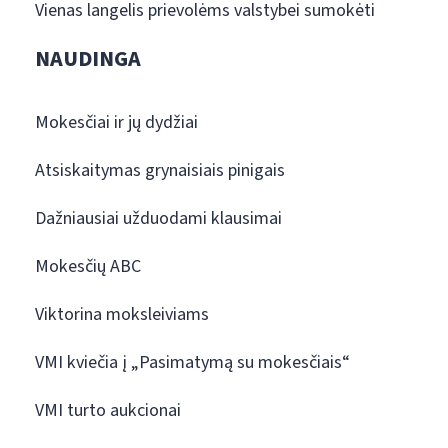
Vienas langelis prievolėms valstybei sumokėti
NAUDINGA
Mokesčiai ir jų dydžiai
Atsiskaitymas grynaisiais pinigais
Dažniausiai užduodami klausimai
Mokesčių ABC
Viktorina moksleiviams
VMI kviečia į „Pasimatymą su mokesčiais“
VMI turto aukcionai