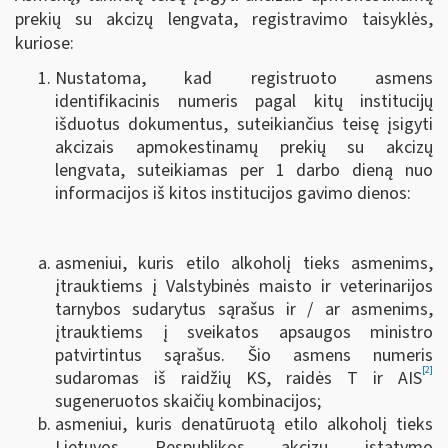
prekių su akcizų lengvata, registravimo taisyklės,
kuriose:
Nustatoma, kad registruoto asmens
identifikacinis numeris pagal kitų institucijų
išduotus dokumentus, suteikiančius teisę įsigyti
akcizais apmokestinamų prekių su akcizų
lengvata, suteikiamas per 1 darbo dieną nuo
informacijos iš kitos institucijos gavimo dienos:
asmeniui, kuris etilo alkoholį tieks asmenims,
įtrauktiems į Valstybinės maisto ir veterinarijos
tarnybos sudarytus sąrašus ir / ar asmenims,
įtrauktiems į sveikatos apsaugos ministro
patvirtintus sąrašus. Šio asmens numeris
[2]
sudaromas iš raidžių KS, raidės T ir AIS
sugeneruotos skaičių kombinacijos;
asmeniui, kuris denatūruotą etilo alkoholį tieks
Lietuvos Respublikos akcizų įstatymo