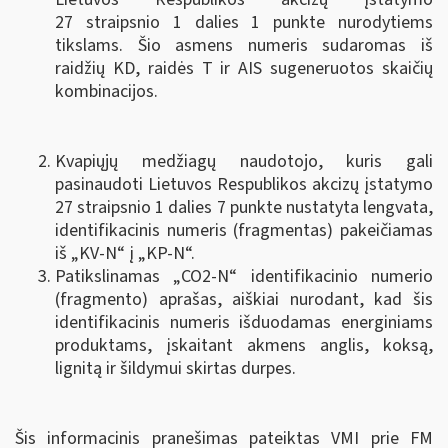
27 straipsnio 1 dalies 1 punkte nurodytiems
tikslams. Šio asmens numeris sudaromas iš
raidžių KD, raidės T ir AIS sugeneruotos skaičių
kombinacijos.
Kvapiųjų medžiagų naudotojo, kuris gali
pasinaudoti Lietuvos Respublikos akcizų įstatymo
27 straipsnio 1 dalies 7 punkte nustatyta lengvata,
identifikacinis numeris (fragmentas) pakeičiamas
iš „KV-N“ į „KP-N“.
Patikslinamas „CO2-N“ identifikacinio numerio
(fragmento) aprašas, aiškiai nurodant, kad šis
identifikacinis numeris išduodamas energiniams
produktams, įskaitant akmens anglis, koksą,
lignitą ir šildymui skirtas durpes.
Šis informacinis pranešimas pateiktas VMI prie FM