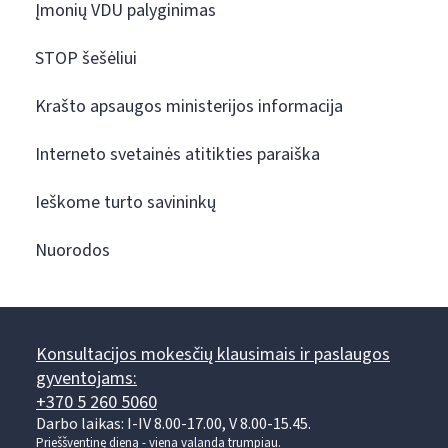
Įmonių VDU palyginimas
STOP šešėliui
Krašto apsaugos ministerijos informacija
Interneto svetainės atitikties paraiška
Ieškome turto savininkų
Nuorodos
Konsultacijos mokesčių klausimais ir paslaugos
gyventojams:
+370 5 260 5060
Darbo laikas: I-IV 8.00-17.00, V 8.00-15.45.
Prieššventinę dieną - viena valanda trumpiau.