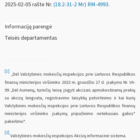
2025-02-05 rašte Nr.
(18.2-31-2 Mr) RM-4993
.
Informaciją parengė
Teisės departamentas
[1]
„Dėl Valstybinės mokesčių inspekcijos prie Lietuvos Respublikos
finansų ministerijos viršininko 2023 m. gruodžio 27 d. įsakymo Nr. VA-
99 „Dėl Asmenų, turinčių teisę įsigyti akcizais apmokestinamų prekių
su akcizų lengvata, registravimo taisyklių patvirtinimo ir kai kurių
Valstybinės mokesčių inspekcijos prie Lietuvos Respublikos finansų
ministerijos viršininko įsakymų pripažinimo netekusiais galios“
pakeitimo“.
[2]
Valstybinės mokesčių inspekcijos Akcizų informacinė sistema.