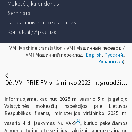
Mokesčių kalendorius
Seminarai
Tarptautinis apmokestinimas
Kontaktai / Apklausa
VMI Machine translation / VMI Машинный перевод /
VMI Машинний переклад (
English
,
Русский
,
Українська
)
Dėl VMI PRIE FM viršininko 2023 m. gruodžio 27 d. įsakymo Nr. VA-99 pakeitimo
Informuojame, kad nuo 2025 m. vasario 5 d. įsigaliojo
Valstybinės mokesčių inspekcijos prie Lietuvos
Respublikos finansų ministerijos viršininko 2025 m.
[1]
vasario 4 d. įsakymas Nr. VA-9
, kuriuo pakeičiamos
Asmenų, turinčių teisę įsigyti akcizais apmokestinamų