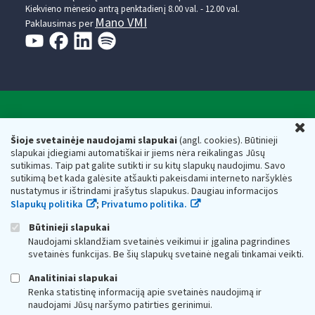
Kiekvieno mėnesio antrą penktadienį 8.00 val. - 12.00 val.
Mano VMI
Paklausimas per
Valstybinė mokesčių inspekcija prie Lietuvos
U
Respublikos finansų ministerijos
Šioje svetainėje naudojami slapukai
(angl. cookies). Būtinieji
slapukai įdiegiami automatiškai ir jiems nėra reikalingas Jūsų
Biudžetinė įstaiga. Juridinio asmens kodas — 188659752,
sutikimas. Taip pat galite sutikti ir su kitų slapukų naudojimu. Savo
adresas: Vasario 16-osios g. 14, 01107 Vilnius, Lietuva, el.paštas:
sutikimą bet kada galėsite atšaukti pakeisdami interneto naršyklės
vmi@vmi.lt
, E. pristatymo dėžutės adresas 188659752
nustatymus ir ištrindami įrašytus slapukus. Daugiau informacijos
Duomenys apie Valstybinę mokesčių inspekciją prie Lietuvos
Slapukų politika
;
Privatumo politika.
Respublikos finansų ministerijos kaupiami ir saugomi Juridinių
asmenų registre
Būtinieji slapukai
Naudojami sklandžiam svetainės veikimui ir įgalina pagrindines
svetainės funkcijas. Be šių slapukų svetainė negali tinkamai veikti.
Analitiniai slapukai
Renka statistinę informaciją apie svetainės naudojimą ir
naudojami Jūsų naršymo patirties gerinimui.