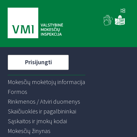
Prisijungti
Mokesčių mokėtojų informacija
Formos
Rinkmenos / Atviri duomenys
Skaičiuoklės ir pagalbininkai
Sąskaitos ir įmokų kodai
Mokesčių žinynas