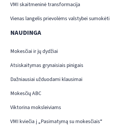
VMI skaitmeninė transformacija
Vienas langelis prievolėms valstybei sumokėti
NAUDINGA
Mokesčiai ir jų dydžiai
Atsiskaitymas grynaisiais pinigais
Dažniausiai užduodami klausimai
Mokesčių ABC
Viktorina moksleiviams
VMI kviečia į „Pasimatymą su mokesčiais“