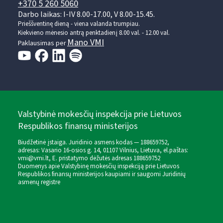
+370 5 260 5060
Darbo laikas: I-IV 8.00-17.00, V 8.00-15.45.
Prieššventinę dieną - viena valanda trumpiau.
Kiekvieno mėnesio antrą penktadienį 8.00 val. - 12.00 val.
Mano VMI
Paklausimas per
Valstybinė mokesčių inspekcija prie Lietuvos
Respublikos finansų ministerijos
Biudžetinė įstaiga. Juridinio asmens kodas — 188659752,
adresas: Vasario 16-osios g. 14, 01107 Vilnius, Lietuva, el.paštas:
vmi@vmi.lt
, E. pristatymo dėžutės adresas 188659752
Duomenys apie Valstybinę mokesčių inspekciją prie Lietuvos
Respublikos finansų ministerijos kaupiami ir saugomi Juridinių
asmenų registre