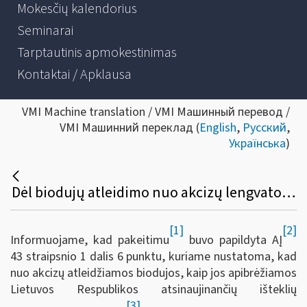
Mokesčių kalendorius
Seminarai
Tarptautinis apmokestinimas
Kontaktai / Apklausa
VMI Machine translation / VMI Машинный перевод /
VMI Машинний переклад (
English
,
Русский
,
Українська
)
Dėl biodujų atleidimo nuo akcizų lengvatos įsigaliojimo atidėjimo
[1]
[2]
Informuojame, kad pakeitimu
buvo papildyta AĮ
43 straipsnio 1 dalis 6 punktu, kuriame nustatoma, kad
nuo akcizų atleidžiamos biodujos, kaip jos apibrėžiamos
Lietuvos Respublikos atsinaujinančių išteklių
[3]