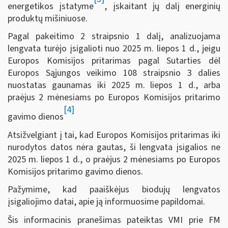
energetikos įstatyme
, įskaitant jų dalį energinių
produktų mišiniuose.
Pagal pakeitimo 2 straipsnio 1 dalį, analizuojama
lengvata turėjo įsigalioti nuo 2025 m. liepos 1 d., jeigu
Europos Komisijos pritarimas pagal Sutarties dėl
Europos Sąjungos veikimo 108 straipsnio 3 dalies
nuostatas gaunamas iki 2025 m. liepos 1 d., arba
praėjus 2 mėnesiams po Europos Komisijos pritarimo
[4]
gavimo dienos
Atsižvelgiant į tai, kad Europos Komisijos pritarimas iki
nurodytos datos nėra gautas, ši lengvata įsigalios ne
2025 m. liepos 1 d., o praėjus 2 mėnesiams po Europos
Komisijos pritarimo gavimo dienos.
Pažymime, kad paaiškėjus biodujų lengvatos
įsigaliojimo datai, apie ją informuosime papildomai.
Šis informacinis pranešimas pateiktas VMI prie FM