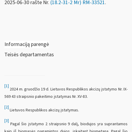
2025-06-30 rašte Nr.
(18.2-31-2 Mr) RM-33521
.
Informaciją parengė
Teisės departamentas
[1]
2024 m. gruodžio 19 d. Lietuvos Respublikos akcizų įstatymo Nr. IX-
569 43 straipsnio pakeitimo įstatymas Nr. XV-83.
[2]
Lietuvos Respublikos akcizų įstatymas.
[3]
Pagal šio įstatymo 2 straipsnio 9 dalį, biodujos yra suprantamos
kaip iš biomasės pagamintos dujos, įskaitant biometaną. Pagal šio