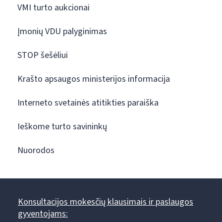
VMI turto aukcionai
Įmonių VDU palyginimas
STOP šešėliui
Krašto apsaugos ministerijos informacija
Interneto svetainės atitikties paraiška
Ieškome turto savininkų
Nuorodos
Konsultacijos mokesčių klausimais ir paslaugos
gyventojams: