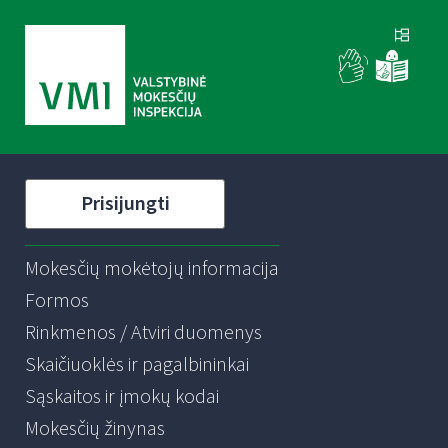
Prisijungti
Mokesčių mokėtojų informacija
Formos
Rinkmenos / Atviri duomenys
Skaičiuoklės ir pagalbininkai
Sąskaitos ir įmokų kodai
Mokesčių žinynas