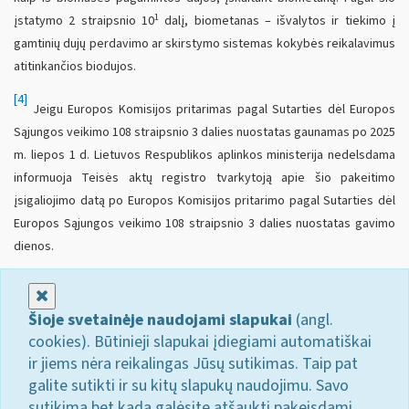
1
įstatymo 2 straipsnio 10
dalį, biometanas – išvalytos ir tiekimo į
gamtinių dujų perdavimo ar skirstymo sistemas kokybės reikalavimus
atitinkančios biodujos.
[4]
Jeigu Europos Komisijos pritarimas pagal Sutarties dėl Europos
Sąjungos veikimo 108 straipsnio 3 dalies nuostatas gaunamas po 2025
m. liepos 1 d. Lietuvos Respublikos aplinkos ministerija nedelsdama
informuoja Teisės aktų registro tvarkytoją apie šio pakeitimo
įsigaliojimo datą po Europos Komisijos pritarimo pagal Sutarties dėl
Europos Sąjungos veikimo 108 straipsnio 3 dalies nuostatas gavimo
dienos.
Uždaryti
Šioje svetainėje naudojami slapukai
(angl.
cookies). Būtinieji slapukai įdiegiami automatiškai
ir jiems nėra reikalingas Jūsų sutikimas. Taip pat
galite sutikti ir su kitų slapukų naudojimu. Savo
sutikimą bet kada galėsite atšaukti pakeisdami