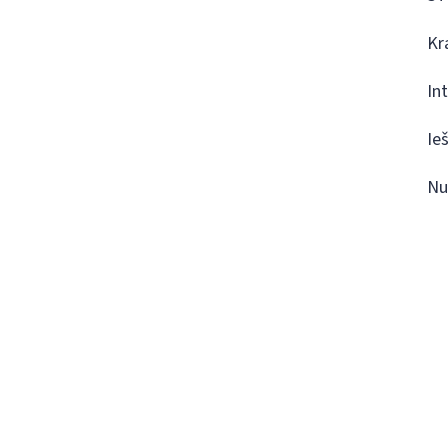
Kr
In
Ie
Nu