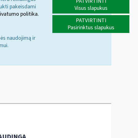
PATVIRTINTI
aukti pakeisdami
Visus slapukus
ivatumo politika.
PATVIRTINTI
Pasirinktus slapukus
nės naudojimą ir
mui.
AUDINGA