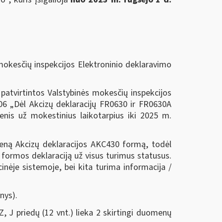
mokesčių inspekcijos Elektroninio deklaravimo
atvirtintos Valstybinės mokesčių inspekcijos
106 „Dėl Akcizų deklaracijų FR0630 ir FR0630A
menis už mokestinius laikotarpius iki 2025 m.
eną Akcizų deklaracijos AKC430 formą, todėl
 formos deklaraciją už visus turimus statusus.
inėje sistemoje, bei kita turima informacija /
nys).
Z, J priedų (12 vnt.) lieka 2 skirtingi duomenų