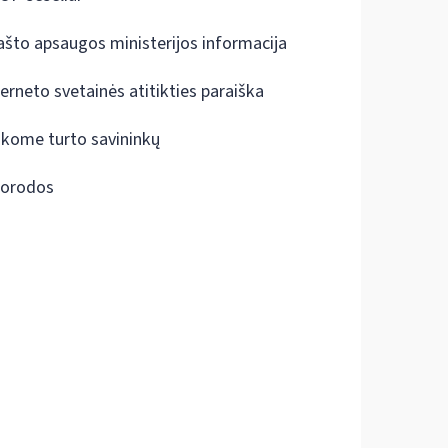
ašto apsaugos ministerijos informacija
terneto svetainės atitikties paraiška
škome turto savininkų
orodos