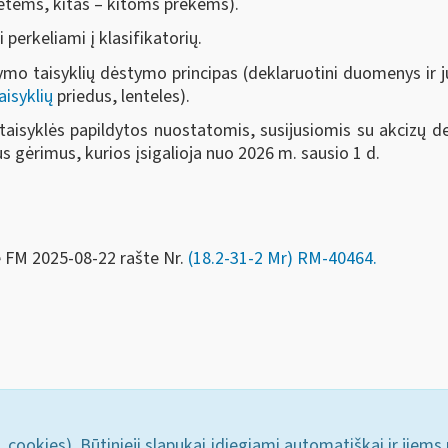
garetėms, kitas – kitoms prekėms).
perkeliami į klasifikatorių.
mo taisyklių dėstymo principas (deklaruotini duomenys ir jų
aisyklių
priedus, lenteles).
isyklės papildytos nuostatomis, susijusiomis su akcizų dekl
s gėrimus, kurios įsigalioja nuo 2026 m. sausio 1 d.
e FM
2025-08-22 rašte Nr.
(18.2-31-2 Mr) RM-40464
.
. cookies). Būtinieji slapukai įdiegiami automatiškai ir jiems