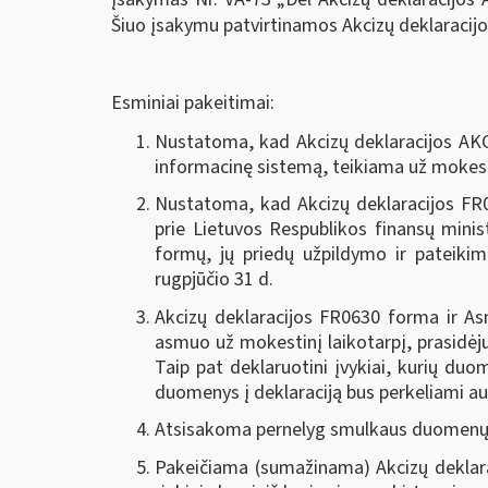
Šiuo įsakymu patvirtinamos Akcizų deklaracij
Esminiai pakeitimai:
Nustatoma, kad Akcizų deklaracijos AKC4
informacinę sistemą, teikiama už mokesti
Nustatoma, kad Akcizų deklaracijos FR0
prie Lietuvos Respublikos finansų mini
formų, jų priedų užpildymo ir pateikim
rugpjūčio 31 d.
Akcizų deklaracijos FR0630 forma ir A
asmuo už mokestinį laikotarpį, prasidėju
Taip pat deklaruotini įvykiai, kurių duo
duomenys į deklaraciją bus perkeliami a
Atsisakoma pernelyg smulkaus duomenų de
Pakeičiama (sumažinama) Akcizų deklaraci