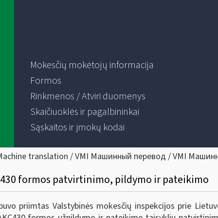
Mokesčių mokėtojų informacija
Formos
Rinkmenos / Atviri duomenys
Skaičiuoklės ir pagalbininkai
Sąskaitos ir įmokų kodai
Machine translation / VMI Машинный перевод / VMI Машин
C430 formos patvirtinimo, pildymo ir pateikimo
vo priimtas Valstybinės mokesčių inspekcijos prie Lietuvo
KC430 formos užpildymo ir pateikimo taisyklių patvirtinimo