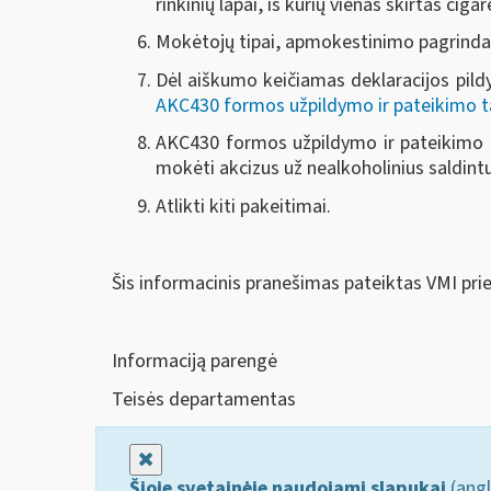
rinkinių lapai, iš kurių vienas skirtas ci
Mokėtojų tipai, apmokestinimo pagrindai 
Dėl aiškumo keičiamas deklaracijos pildy
AKC430 formos užpildymo ir pateikimo t
AKC430 formos užpildymo ir pateikimo ta
mokėti akcizus už nealkoholinius saldintu
Atlikti kiti pakeitimai.
Šis informacinis pranešimas pateiktas VMI pri
Informaciją parengė
Teisės departamentas
Uždaryti
Šioje svetainėje naudojami slapukai
(angl