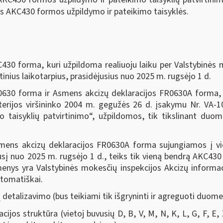
os AKC430 formos užpildymo ir pateikimo taisyklės.
30 forma, kuri užpildoma realiuoju laiku per Valstybinės 
nius laikotarpius, prasidėjusius nuo 2025 m. rugsėjo 1 d.
630 forma ir Asmens akcizų deklaracijos FR0630A forma, p
sterijos viršininko 2004 m. gegužės 26 d. įsakymu Nr. VA-
o taisyklių patvirtinimo“, užpildomos, tik tikslinant duo
smens akcizų deklaracijos FR0630A forma sujungiamos į vi
sį nuo 2025 m. rugsėjo 1 d., teiks tik vieną bendrą AKC430
menys yra Valstybinės mokesčių inspekcijos Akcizų informac
utomatiškai.
talizavimo (bus teikiami tik išgryninti ir agreguoti duome
jos struktūra (vietoj buvusių D, B, V, M, N, K, L, G, F, E, 