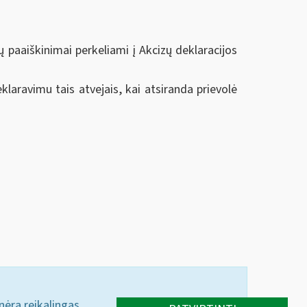
 paaiškinimai perkeliami į Akcizų deklaracijos
aravimu tais atvejais, kai atsiranda prievolė
 nėra reikalingas