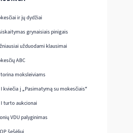
kesčiai ir jų dydžiai
siskaitymas grynaisiais pinigais
žniausiai užduodami klausimai
kesčių ABC
ktorina moksleiviams
I kviečia į „Pasimatymą su mokesčiais“
I turto aukcionai
onių VDU palyginimas
OP šešėliui