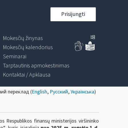
Prisijungti
Mokesčių žinynas
Mokesčių kalendorius
Seminarai
Tarptautinis apmokestinimas
Kontaktai / Apklausa
ний переклад (
English
,
Русский
,
Українська
)
s Respublikos finansų ministerijos viršininko
“, kuris įsigalioja
nuo 2025 m. rugsėjo 1 d.