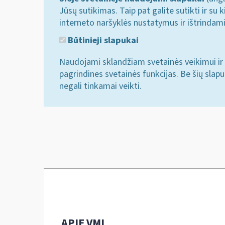
Jūsų sutikimas. Taip pat galite sutikti ir s
interneto naršyklės nustatymus ir ištrindam
Būtinieji slapukai
Naudojami sklandžiam svetainės veikimui ir 
pagrindines svetainės funkcijas. Be šių slap
negali tinkamai veikti.
APIE VMI