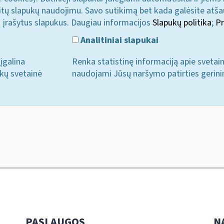
u kitų slapukų naudojimu. Savo sutikimą bet kada galėsite atš
i įrašytus slapukus. Daugiau informacijos
Slapukų politika
;
Pr
Analitiniai slapukai
įgalina
Renka statistinę informaciją apie svetai
ukų svetainė
naudojami Jūsų naršymo patirties gerini
PASLAUGOS
N