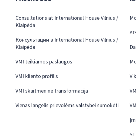
Consultations at International House Vilnius /
Mo
Klaipėda
At
Консультации в International House Vilnius /
Klaipėda
Da
VMI teikiamos paslaugos
Mo
VMI kliento profilis
Vi
VMI skaitmeninė transformacija
VM
Vienas langelis prievolėms valstybei sumokėti
VM
Įm
ST