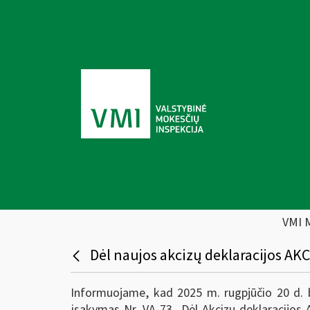
VMI 
Dėl naujos akcizų deklaracijos AK
Informuojame, kad 2025 m. rugpjūčio 20 d. bu
įsakymas Nr. VA-73 „Dėl Akcizų deklaracijos A