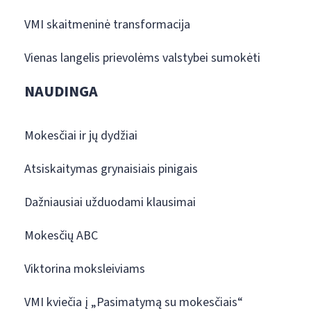
VMI skaitmeninė transformacija
Vienas langelis prievolėms valstybei sumokėti
NAUDINGA
Mokesčiai ir jų dydžiai
Atsiskaitymas grynaisiais pinigais
Dažniausiai užduodami klausimai
Mokesčių ABC
Viktorina moksleiviams
VMI kviečia į „Pasimatymą su mokesčiais“