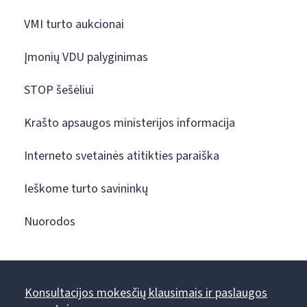
VMI turto aukcionai
Įmonių VDU palyginimas
STOP šešėliui
Krašto apsaugos ministerijos informacija
Interneto svetainės atitikties paraiška
Ieškome turto savininkų
Nuorodos
Konsultacijos mokesčių klausimais ir paslaugos