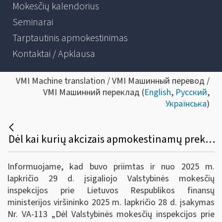
Mokesčių kalendorius
Seminarai
Tarptautinis apmokestinimas
Kontaktai / Apklausa
VMI Machine translation / VMI Машинный перевод /
VMI Машинний переклад (
English
,
Русский
,
Українська
)
Dėl kai kurių akcizais apmokestinamų prekių apyvartos duomenų pateikimo taisyklių pakeitimo
Informuojame, kad buvo priimtas ir nuo 2025 m.
lapkričio 29 d. įsigaliojo Valstybinės mokesčių
inspekcijos prie Lietuvos Respublikos finansų
ministerijos viršininko 2025 m. lapkričio 28 d. įsakymas
Nr. VA-113 „Dėl Valstybinės mokesčių inspekcijos prie