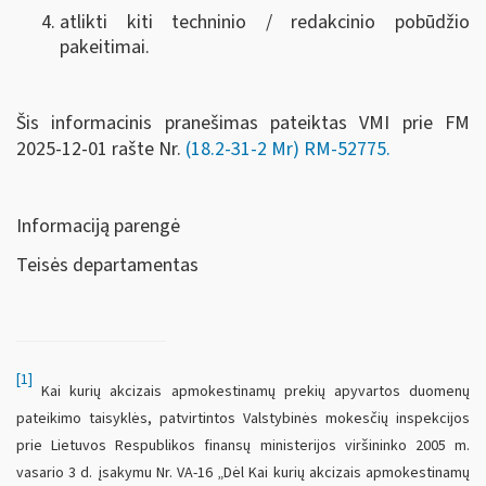
atlikti kiti techninio / redakcinio pobūdžio
pakeitimai.
Šis informacinis pranešimas pateiktas VMI prie FM
2025-12-01 rašte Nr.
(18.2-31-2 Mr) RM-52775
.
Informaciją parengė
Teisės departamentas
[1]
Kai kurių akcizais apmokestinamų prekių apyvartos duomenų
pateikimo taisyklės, patvirtintos Valstybinės mokesčių inspekcijos
prie Lietuvos Respublikos finansų ministerijos viršininko 2005 m.
vasario 3 d. įsakymu Nr. VA-16 „Dėl Kai kurių akcizais apmokestinamų