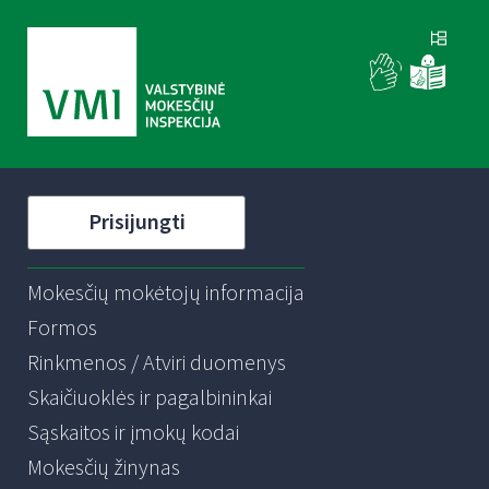
Prisijungti
Mokesčių mokėtojų informacija
Formos
Rinkmenos / Atviri duomenys
Skaičiuoklės ir pagalbininkai
Sąskaitos ir įmokų kodai
Mokesčių žinynas