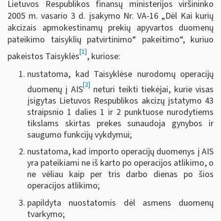
Lietuvos Respublikos finansų ministerijos viršininko
2005 m. vasario 3 d. įsakymo Nr. VA-16 „Dėl Kai kurių
akcizais apmokestinamų prekių apyvartos duomenų
pateikimo taisyklių patvirtinimo“ pakeitimo“, kuriuo
[1]
pakeistos Taisyklės
, kuriose:
nustatoma, kad Taisyklėse nurodomų operacijų
[2]
duomenų į AIS
neturi teikti tiekėjai, kurie visas
įsigytas Lietuvos Respublikos akcizų įstatymo 43
straipsnio 1 dalies 1 ir 2 punktuose nurodytiems
tikslams skirtas prekes sunaudoja gynybos ir
saugumo funkcijų vykdymui;
nustatoma, kad importo operacijų duomenys į AIS
yra pateikiami ne iš karto po operacijos atlikimo, o
ne vėliau kaip per tris darbo dienas po šios
operacijos atlikimo;
papildyta nuostatomis dėl asmens duomenų
tvarkymo;