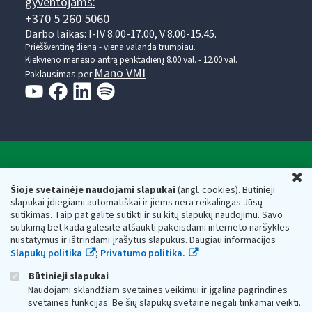
gyventojams:
+370 5 260 5060
Darbo laikas: I-IV 8.00-17.00, V 8.00-15.45.
Prieššventinę dieną - viena valanda trumpiau.
Kiekvieno mėnesio antrą penktadienį 8.00 val. - 12.00 val.
Mano VMI
Paklausimas per
Valstybinė mokesčių inspekcija prie Lietuvos
U
Respublikos finansų ministerijos
Šioje svetainėje naudojami slapukai
(angl. cookies). Būtinieji
slapukai įdiegiami automatiškai ir jiems nėra reikalingas Jūsų
Biudžetinė įstaiga. Juridinio asmens kodas — 188659752,
sutikimas. Taip pat galite sutikti ir su kitų slapukų naudojimu. Savo
adresas: Vasario 16-osios g. 14, 01107 Vilnius, Lietuva, el.paštas:
sutikimą bet kada galėsite atšaukti pakeisdami interneto naršyklės
vmi@vmi.lt
, E. pristatymo dėžutės adresas 188659752
nustatymus ir ištrindami įrašytus slapukus. Daugiau informacijos
Duomenys apie Valstybinę mokesčių inspekciją prie Lietuvos
Slapukų politika
;
Privatumo politika.
Respublikos finansų ministerijos kaupiami ir saugomi Juridinių
asmenų registre
Būtinieji slapukai
Naudojami sklandžiam svetainės veikimui ir įgalina pagrindines
svetainės funkcijas. Be šių slapukų svetainė negali tinkamai veikti.