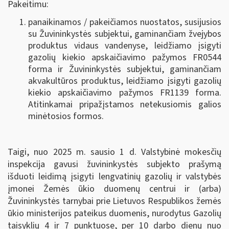
Pakeitimu:
panaikinamos / pakeičiamos nuostatos, susijusios
su Žuvininkystės subjektui, gaminančiam žvejybos
produktus vidaus vandenyse, leidžiamo įsigyti
gazolių kiekio apskaičiavimo pažymos FR0544
forma ir Žuvininkystės subjektui, gaminančiam
akvakultūros produktus, leidžiamo įsigyti gazolių
kiekio apskaičiavimo pažymos FR1139 forma.
Atitinkamai pripažįstamos netekusiomis galios
minėtosios formos.
Taigi, nuo 2025 m. sausio 1 d. Valstybinė mokesčių
inspekcija gavusi žuvininkystės subjekto prašymą
išduoti leidimą įsigyti lengvatinių gazolių ir valstybės
įmonei Žemės ūkio duomenų centrui ir (arba)
Žuvininkystės tarnybai prie Lietuvos Respublikos žemės
ūkio ministerijos pateikus duomenis, nurodytus Gazolių
taisyklių 4 ir 7 punktuose, per 10 darbo dienų nuo