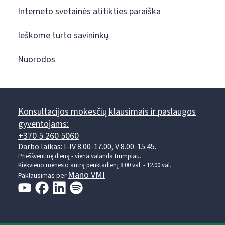
Interneto svetainės atitikties paraiška
Ieškome turto savininkų
Nuorodos
Konsultacijos mokesčių klausimais ir paslaugos
gyventojams:
+370 5 260 5060
Darbo laikas: I-IV 8.00-17.00, V 8.00-15.45.
Prieššventinę dieną - viena valanda trumpiau.
Kiekvieno mėnesio antrą penktadienį 8.00 val. - 12.00 val.
Mano VMI
Paklausimas per