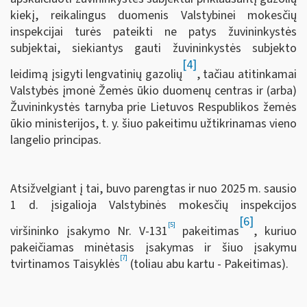
kiekį, reikalingus duomenis Valstybinei mokesčių
inspekcijai turės pateikti ne patys žuvininkystės
subjektai, siekiantys gauti žuvininkystės subjekto
[4]
leidimą įsigyti lengvatinių gazolių
, tačiau atitinkamai
Valstybės įmonė Žemės ūkio duomenų centras ir (arba)
Žuvininkystės tarnyba prie Lietuvos Respublikos žemės
ūkio ministerijos, t. y. šiuo pakeitimu užtikrinamas vieno
langelio principas.
Atsižvelgiant į tai, buvo parengtas ir nuo 2025 m. sausio
1 d. įsigalioja Valstybinės mokesčių inspekcijos
[6]
[5]
viršininko įsakymo Nr. V-131
pakeitimas
, kuriuo
pakeičiamas minėtasis įsakymas ir šiuo įsakymu
[7]
tvirtinamos Taisyklės
(toliau abu kartu - Pakeitimas).