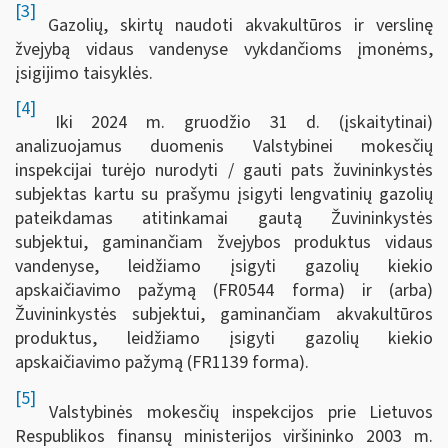
[3]
Gazolių, skirtų naudoti akvakultūros ir verslinę
žvejybą vidaus vandenyse vykdančioms įmonėms,
įsigijimo taisyklės.
[4]
Iki 2024 m. gruodžio 31 d. (įskaitytinai)
analizuojamus duomenis Valstybinei mokesčių
inspekcijai turėjo nurodyti / gauti pats žuvininkystės
subjektas kartu su prašymu įsigyti lengvatinių gazolių
pateikdamas atitinkamai gautą Žuvininkystės
subjektui, gaminančiam žvejybos produktus vidaus
vandenyse, leidžiamo įsigyti gazolių kiekio
apskaičiavimo pažymą (FR0544 forma) ir (arba)
Žuvininkystės subjektui, gaminančiam akvakultūros
produktus, leidžiamo įsigyti gazolių kiekio
apskaičiavimo pažymą (FR1139 forma).
[5]
Valstybinės mokesčių inspekcijos prie Lietuvos
Respublikos finansų ministerijos viršininko 2003 m.