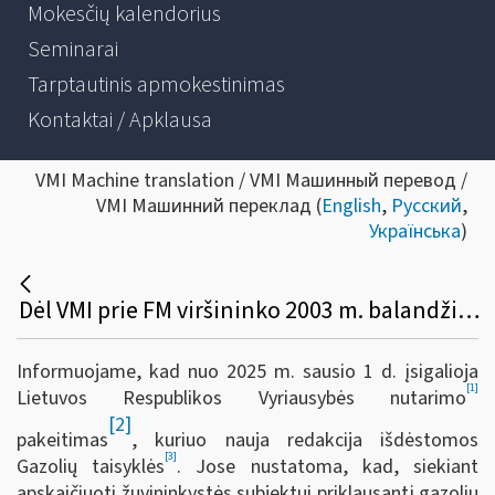
Mokesčių kalendorius
Seminarai
Tarptautinis apmokestinimas
Kontaktai / Apklausa
VMI Machine translation / VMI Машинный перевод /
VMI Машинний переклад (
English
,
Русский
,
Українська
)
Dėl VMI prie FM viršininko 2003 m. balandžio 30 d. įsakymo Nr. V-131 pakeitimo (duomenų teikimo pokyčiai žuvininkystės subjektams, siekiantiems gauti žuvininkystės subjekto leidimą įsigyti lengvatinių gazolių)
Informuojame, kad nuo 2025 m. sausio 1 d. įsigalioja
[1]
Lietuvos Respublikos Vyriausybės nutarimo
[2]
pakeitimas
, kuriuo nauja redakcija išdėstomos
[3]
Gazolių taisyklės
. Jose nustatoma, kad, siekiant
apskaičiuoti žuvininkystės subjektui priklausantį gazolių