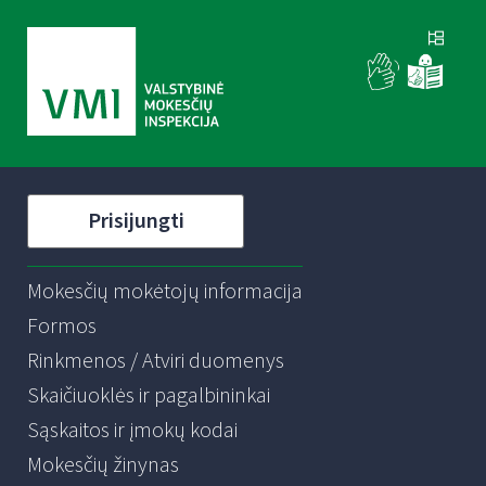
Prisijungti
Mokesčių mokėtojų informacija
Formos
Rinkmenos / Atviri duomenys
Skaičiuoklės ir pagalbininkai
Sąskaitos ir įmokų kodai
Mokesčių žinynas