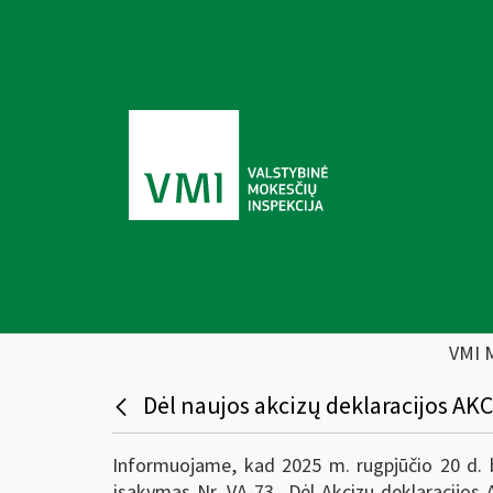
VMI 
Dėl naujos akcizų deklaracijos AK
Informuojame, kad 2025 m. rugpjūčio 20 d. bu
įsakymas Nr. VA-73 „Dėl Akcizų deklaracijos A