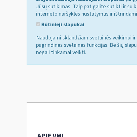
Jūsų sutikimas. Taip pat galite sutikti ir s
interneto naršyklės nustatymus ir ištrindam
Būtinieji slapukai
Naudojami sklandžiam svetainės veikimui ir 
pagrindines svetainės funkcijas. Be šių slap
negali tinkamai veikti.
APIE VMI