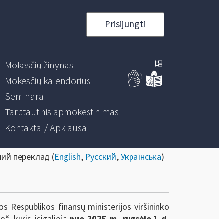
Prisijungti
Mokesčių žinynas
Mokesčių kalendorius
Seminarai
Tarptautinis apmokestinimas
Kontaktai / Apklausa
ний переклад (
English
,
Русский
,
Українська
)
s Respublikos finansų ministerijos viršininko
“, kuris įsigalioja
nuo 2025 m. rugsėjo 1 d.