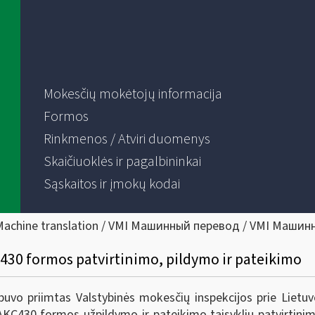
Mokesčių mokėtojų informacija
Formos
Rinkmenos / Atviri duomenys
Skaičiuoklės ir pagalbininkai
Sąskaitos ir įmokų kodai
Machine translation / VMI Машинный перевод / VMI Машин
C430 formos patvirtinimo, pildymo ir pateikimo
vo priimtas Valstybinės mokesčių inspekcijos prie Lietuvo
KC430 formos užpildymo ir pateikimo taisyklių patvirtinimo