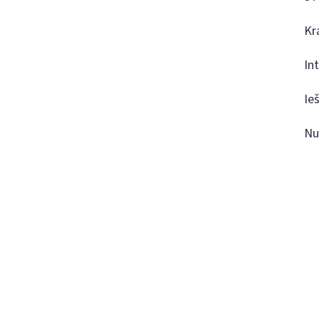
Kr
In
Ie
Nu