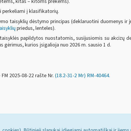
garetėms, kitas – kitoms prekėms).
perkeliami į klasifikatorių.
mo taisyklių dėstymo principas (deklaruotini duomenys ir jų
aisyklių
priedus, lenteles).
isyklės papildytos nuostatomis, susijusiomis su akcizų dekl
s gėrimus, kurios įsigalioja nuo 2026 m. sausio 1 d.
e FM
2025-08-22 rašte Nr.
(18.2-31-2 Mr) RM-40464
.
. cookies). Būtinieji slapukai įdiegiami automatiškai ir jiems