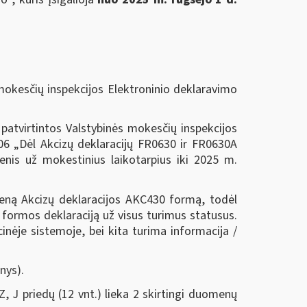
mokesčių inspekcijos Elektroninio deklaravimo
atvirtintos Valstybinės mokesčių inspekcijos
106 „Dėl Akcizų deklaracijų FR0630 ir FR0630A
menis už mokestinius laikotarpius iki 2025 m.
eną Akcizų deklaracijos AKC430 formą, todėl
 formos deklaraciją už visus turimus statusus.
inėje sistemoje, bei kita turima informacija /
nys).
Z, J priedų (12 vnt.) lieka 2 skirtingi duomenų