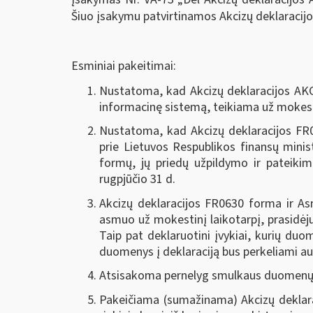
Šiuo įsakymu patvirtinamos Akcizų deklaracij
Esminiai pakeitimai:
Nustatoma, kad Akcizų deklaracijos AKC4
informacinę sistemą, teikiama už mokesti
Nustatoma, kad Akcizų deklaracijos FR0
prie Lietuvos Respublikos finansų mini
formų, jų priedų užpildymo ir pateikim
rugpjūčio 31 d.
Akcizų deklaracijos FR0630 forma ir A
asmuo už mokestinį laikotarpį, prasidėju
Taip pat deklaruotini įvykiai, kurių duo
duomenys į deklaraciją bus perkeliami a
Atsisakoma pernelyg smulkaus duomenų de
Pakeičiama (sumažinama) Akcizų deklaraci