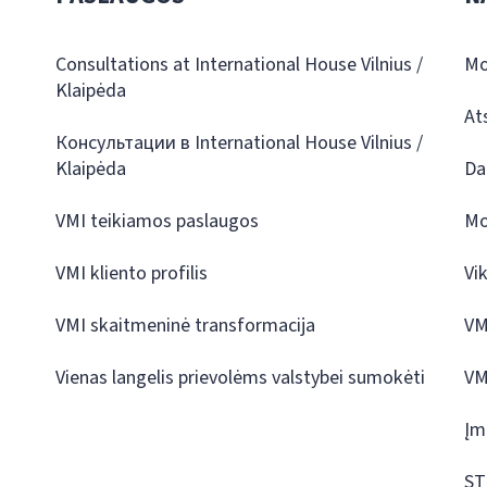
Consultations at International House Vilnius /
Mo
Klaipėda
At
Консультации в International House Vilnius /
Klaipėda
Da
VMI teikiamos paslaugos
Mo
VMI kliento profilis
Vi
VMI skaitmeninė transformacija
VM
Vienas langelis prievolėms valstybei sumokėti
VM
Įm
ST