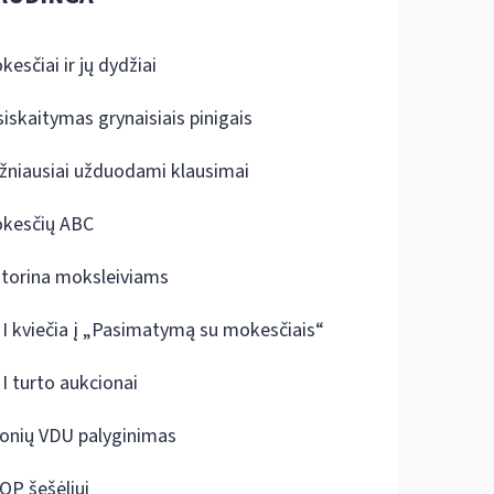
kesčiai ir jų dydžiai
siskaitymas grynaisiais pinigais
žniausiai užduodami klausimai
kesčių ABC
ktorina moksleiviams
I kviečia į „Pasimatymą su mokesčiais“
I turto aukcionai
onių VDU palyginimas
OP šešėliui