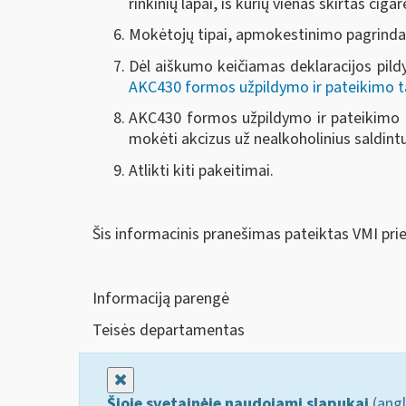
rinkinių lapai, iš kurių vienas skirtas ci
Mokėtojų tipai, apmokestinimo pagrindai 
Dėl aiškumo keičiamas deklaracijos pildy
AKC430 formos užpildymo ir pateikimo t
AKC430 formos užpildymo ir pateikimo ta
mokėti akcizus už nealkoholinius saldintu
Atlikti kiti pakeitimai.
Šis informacinis pranešimas pateiktas VMI pri
Informaciją parengė
Teisės departamentas
Uždaryti
Šioje svetainėje naudojami slapukai
(angl