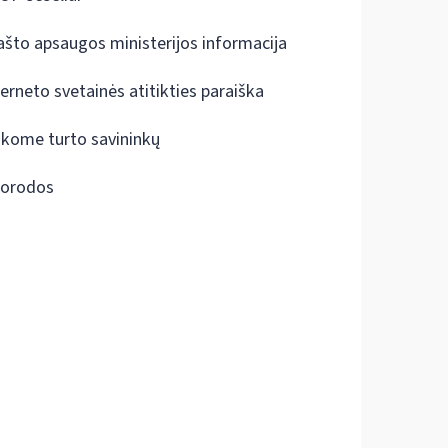
ašto apsaugos ministerijos informacija
terneto svetainės atitikties paraiška
škome turto savininkų
orodos