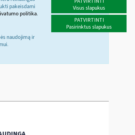
PATVIRTINTI
aukti pakeisdami
Visus slapukus
ivatumo politika.
PATVIRTINTI
Pasirinktus slapukus
nės naudojimą ir
mui.
AUDINGA