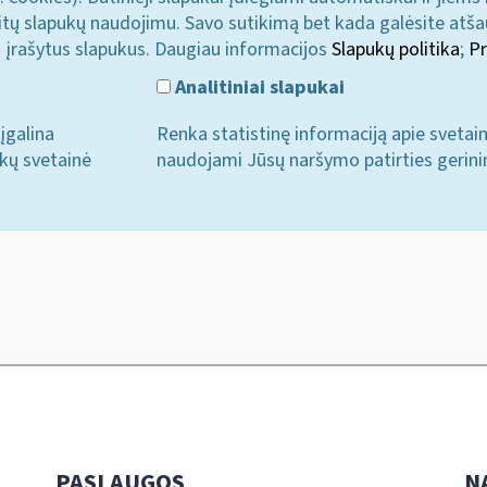
u kitų slapukų naudojimu. Savo sutikimą bet kada galėsite atš
i įrašytus slapukus. Daugiau informacijos
Slapukų politika
;
Pr
Analitiniai slapukai
įgalina
Renka statistinę informaciją apie svetai
ukų svetainė
naudojami Jūsų naršymo patirties gerini
PASLAUGOS
N