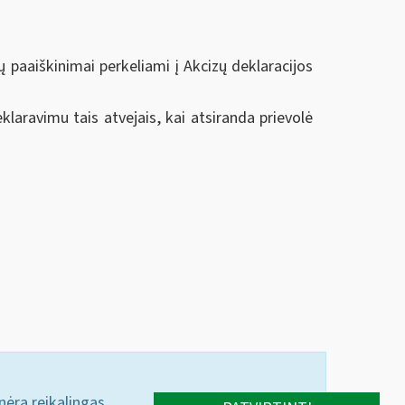
 paaiškinimai perkeliami į Akcizų deklaracijos
aravimu tais atvejais, kai atsiranda prievolė
 nėra reikalingas