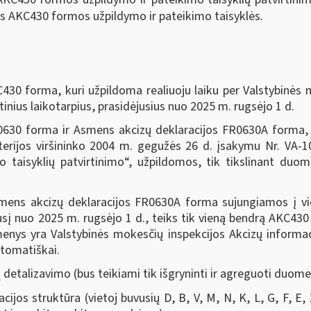
os AKC430 formos užpildymo ir pateikimo taisyklės.
30 forma, kuri užpildoma realiuoju laiku per Valstybinės 
nius laikotarpius, prasidėjusius nuo 2025 m. rugsėjo 1 d.
630 forma ir Asmens akcizų deklaracijos FR0630A forma, p
sterijos viršininko 2004 m. gegužės 26 d. įsakymu Nr. VA-
o taisyklių patvirtinimo“, užpildomos, tik tikslinant duo
smens akcizų deklaracijos FR0630A forma sujungiamos į vi
sį nuo 2025 m. rugsėjo 1 d., teiks tik vieną bendrą AKC430
menys yra Valstybinės mokesčių inspekcijos Akcizų informac
utomatiškai.
talizavimo (bus teikiami tik išgryninti ir agreguoti duome
jos struktūra (vietoj buvusių D, B, V, M, N, K, L, G, F, E, 