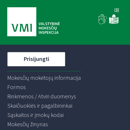
Prisijungti
Mokesčių mokėtojų informacija
Formos
Rinkmenos / Atviri duomenys
Skaičiuoklės ir pagalbininkai
Sąskaitos ir įmokų kodai
Mokesčių žinynas