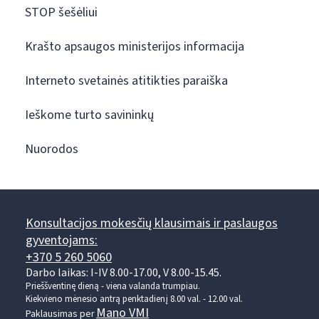
STOP šešėliui
Krašto apsaugos ministerijos informacija
Interneto svetainės atitikties paraiška
Ieškome turto savininkų
Nuorodos
Konsultacijos mokesčių klausimais ir paslaugos
gyventojams:
+370 5 260 5060
Darbo laikas: I-IV 8.00-17.00, V 8.00-15.45.
Prieššventinę dieną - viena valanda trumpiau.
Kiekvieno mėnesio antrą penktadienį 8.00 val. - 12.00 val.
Mano VMI
Paklausimas per