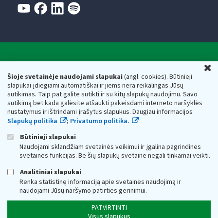
Valstybinė mokesčių inspekcija prie Lietuvos
U
Respublikos finansų ministerijos
Šioje svetainėje naudojami slapukai
(angl. cookies). Būtinieji
slapukai įdiegiami automatiškai ir jiems nėra reikalingas Jūsų
Biudžetinė įstaiga. Juridinio asmens kodas — 188659752,
sutikimas. Taip pat galite sutikti ir su kitų slapukų naudojimu. Savo
adresas: Vasario 16-osios g. 14, 01107 Vilnius, Lietuva, el.paštas:
sutikimą bet kada galėsite atšaukti pakeisdami interneto naršyklės
vmi@vmi.lt
, E. pristatymo dėžutės adresas 188659752
nustatymus ir ištrindami įrašytus slapukus. Daugiau informacijos
Duomenys apie Valstybinę mokesčių inspekciją prie Lietuvos
Slapukų politika
;
Privatumo politika.
Respublikos finansų ministerijos kaupiami ir saugomi Juridinių
asmenų registre
Būtinieji slapukai
Naudojami sklandžiam svetainės veikimui ir įgalina pagrindines
svetainės funkcijas. Be šių slapukų svetainė negali tinkamai veikti.
Analitiniai slapukai
Renka statistinę informaciją apie svetainės naudojimą ir
naudojami Jūsų naršymo patirties gerinimui.
PATVIRTINTI
Visus slapukus