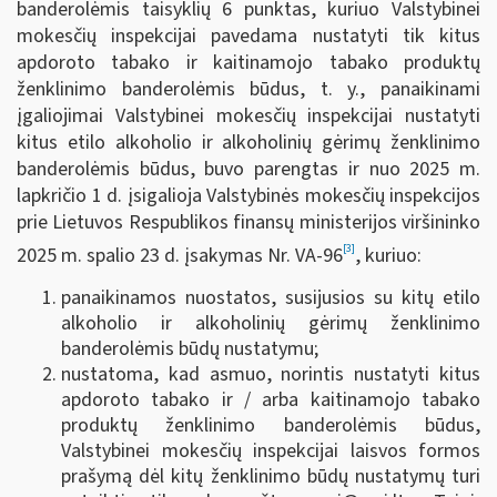
banderolėmis taisyklių 6 punktas, kuriuo Valstybinei
mokesčių inspekcijai pavedama nustatyti tik kitus
apdoroto tabako ir kaitinamojo tabako produktų
ženklinimo banderolėmis būdus, t. y., panaikinami
įgaliojimai Valstybinei mokesčių inspekcijai nustatyti
kitus etilo alkoholio ir alkoholinių gėrimų ženklinimo
banderolėmis būdus, buvo parengtas ir nuo 2025 m.
lapkričio 1 d. įsigalioja Valstybinės mokesčių inspekcijos
prie Lietuvos Respublikos finansų ministerijos viršininko
[3]
2025 m. spalio 23 d. įsakymas Nr. VA-96
, kuriuo:
panaikinamos nuostatos, susijusios su kitų etilo
alkoholio ir alkoholinių gėrimų ženklinimo
banderolėmis būdų nustatymu;
nustatoma, kad asmuo, norintis nustatyti kitus
apdoroto tabako ir / arba kaitinamojo tabako
produktų ženklinimo banderolėmis būdus,
Valstybinei mokesčių inspekcijai laisvos formos
prašymą dėl kitų ženklinimo būdų nustatymų turi