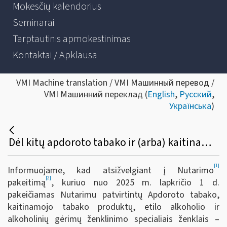
Mokesčių kalendorius
Seminarai
Tarptautinis apmokestinimas
Kontaktai / Apklausa
VMI Machine translation / VMI Машинный перевод /
VMI Машинний переклад (
English
,
Русский
,
Українська
)
Dėl kitų apdoroto tabako ir (arba) kaitinamojo tabako produktų ženklinimo specialiais ženklais – banderolėmis – būdų nustatymo
[1]
Informuojame, kad atsižvelgiant į Nutarimo
[2]
pakeitimą
, kuriuo nuo 2025 m. lapkričio 1 d.
pakeičiamas Nutarimu patvirtintų Apdoroto tabako,
kaitinamojo tabako produktų, etilo alkoholio ir
alkoholinių gėrimų ženklinimo specialiais ženklais –