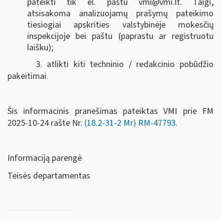
pateikti tik el. paštu
vmi@vmi.lt
. Taigi,
atsisakoma analizuojamų prašymų pateikimo
tiesiogiai apskrities valstybinėje mokesčių
inspekcijoje bei paštu (paprastu ar registruotu
laišku);
3. atlikti kiti techninio / redakcinio pobūdžio
pakeitimai.
Šis informacinis pranešimas pateiktas VMI prie FM
2025-10-24 rašte Nr.
(18.2-31-2 Mr) RM-47793
.
Informaciją parengė
Teisės departamentas