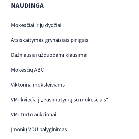
NAUDINGA
Mokesčiai ir jų dydžiai
Atsiskaitymas grynaisiais pinigais
Dažniausiai užduodami klausimai
Mokesčių ABC
Viktorina moksleiviams
VMI kviečia į „Pasimatymą su mokesčiais“
VMI turto aukcionai
Įmonių VDU palyginimas