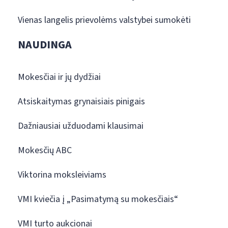
Vienas langelis prievolėms valstybei sumokėti
NAUDINGA
Mokesčiai ir jų dydžiai
Atsiskaitymas grynaisiais pinigais
Dažniausiai užduodami klausimai
Mokesčių ABC
Viktorina moksleiviams
VMI kviečia į „Pasimatymą su mokesčiais“
VMI turto aukcionai