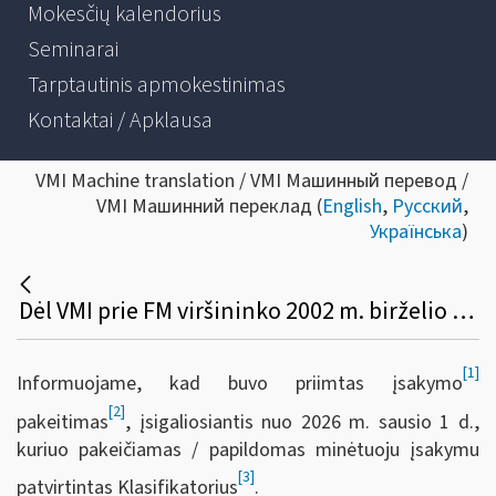
Mokesčių kalendorius
Seminarai
Tarptautinis apmokestinimas
Kontaktai / Apklausa
VMI Machine translation / VMI Машинный перевод /
VMI Машинний переклад (
English
,
Русский
,
Українська
)
Dėl VMI prie FM viršininko 2002 m. birželio 14 d. įsakymo Nr. 156 pakeitimo (nealkoholinių saldintų gėrimų ir gamtinių dujų tarifinių grupių kodai)
[1]
Informuojame, kad buvo priimtas įsakymo
[2]
pakeitimas
, įsigaliosiantis nuo 2026 m. sausio 1 d.,
kuriuo pakeičiamas / papildomas minėtuoju įsakymu
[3]
patvirtintas Klasifikatorius
.