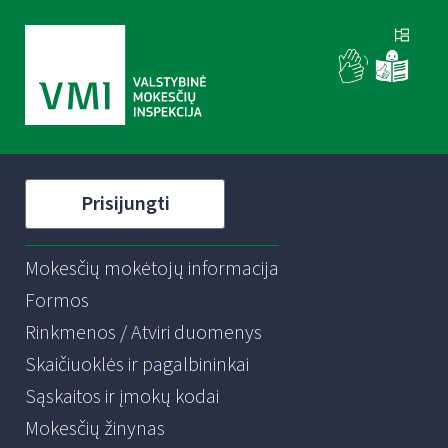
Prisijungti
Mokesčių mokėtojų informacija
Formos
Rinkmenos / Atviri duomenys
Skaičiuoklės ir pagalbininkai
Sąskaitos ir įmokų kodai
Mokesčių žinynas