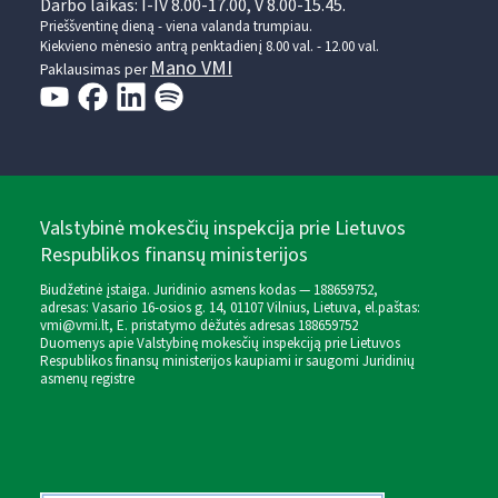
Darbo laikas: I-IV 8.00-17.00, V 8.00-15.45.
Prieššventinę dieną - viena valanda trumpiau.
Kiekvieno mėnesio antrą penktadienį 8.00 val. - 12.00 val.
Mano VMI
Paklausimas per
Valstybinė mokesčių inspekcija prie Lietuvos
Respublikos finansų ministerijos
Biudžetinė įstaiga. Juridinio asmens kodas — 188659752,
adresas: Vasario 16-osios g. 14, 01107 Vilnius, Lietuva, el.paštas:
vmi@vmi.lt
, E. pristatymo dėžutės adresas 188659752
Duomenys apie Valstybinę mokesčių inspekciją prie Lietuvos
Respublikos finansų ministerijos kaupiami ir saugomi Juridinių
asmenų registre