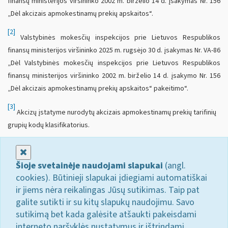
finansų ministerijos viršininko 2002 m. birželio 14 d. įsakymas Nr. 156
„Dėl akcizais apmokestinamų prekių apskaitos“.
[2]
Valstybinės mokesčių inspekcijos prie Lietuvos Respublikos
finansų ministerijos viršininko 2025 m. rugsėjo 30 d. įsakymas Nr. VA-86
„Dėl Valstybinės mokesčių inspekcijos prie Lietuvos Respublikos
finansų ministerijos viršininko 2002 m. birželio 14 d. įsakymo Nr. 156
„Dėl akcizais apmokestinamų prekių apskaitos“ pakeitimo“.
[3]
Akcizų įstatyme nurodytų akcizais apmokestinamų prekių tarifinių
grupių kodų klasifikatorius.
Uždaryti
Šioje svetainėje naudojami slapukai
(angl.
cookies). Būtinieji slapukai įdiegiami automatiškai
ir jiems nėra reikalingas Jūsų sutikimas. Taip pat
galite sutikti ir su kitų slapukų naudojimu. Savo
sutikimą bet kada galėsite atšaukti pakeisdami
interneto naršyklės nustatymus ir ištrindami