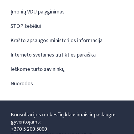
Įmonių VDU palyginimas
STOP šešėliui
Krašto apsaugos ministerijos informacija
Interneto svetainės atitikties paraiška
Ieškome turto savininkų
Nuorodos
Konsultacijos mokesčių klausimais ir paslaugos
gyventojams:
+370 5 260 5060